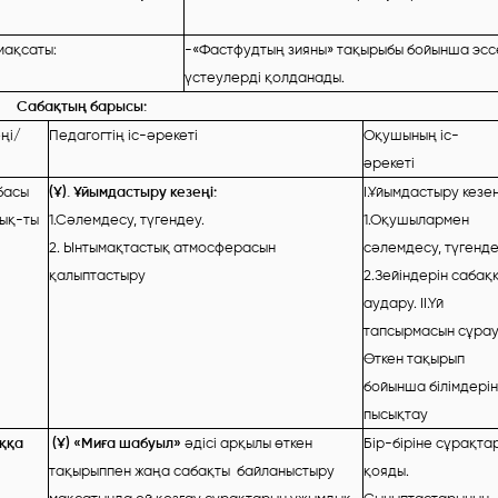
мақсаты:
-«Фастфудтың зияны» тақырыбы бойынша эссе
үстеулерді қолданады.
Сабақтың барысы:
ңі/
Педагогтің іс-әрекеті
Оқушының іс-
әрекеті
басы
(Ұ). Ұйымдастыру кезеңі:
І.Ұйымдастыру кезең
ық-ты
1.Сәлемдесу, түгендеу.
1.Оқушылармен
2. Ынтымақтастық атмосферасын
сәлемдесу, түгенд
қалыптастыру
2.Зейіндерін сабақ
аудару. ІІ.Үй
тапсырмасын сұра
Өткен тақырып
бойынша білімдерін
пысықтау
ққа
(Ұ) «Миға шабуыл»
әдісі арқылы өткен
Бір-біріне сұрақта
тақырыппен жаңа сабақты байланыстыру
қояды.