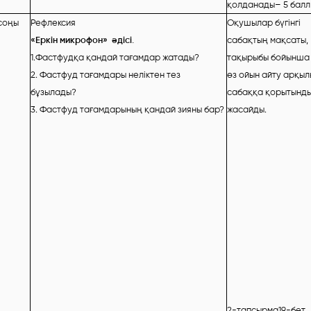
қолданады– 5 балл
соңы
Рефлексия
Оқушылар бүгінгі
«Еркін микрофон» әдісі.
сабақтың мақсаты,
1.Фастфудқа қандай тағамдар жатады?
тақырыбы бойынша
2. Фастфуд тағамдары неліктен тез
өз ойын айту арқыл
бұзылады?
сабаққа қорытынд
3. Фастфуд тағамдарының қандай зияны бар?
жасайды.
2-тапсырма19-бет