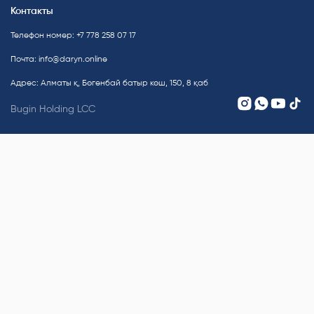
Контакты
Телефон номер: +7 778 258 07 17
Почта:
info@daryn.online
Адрес: Алматы қ, Бөгенбай батыр көш, 150, 8 қаб
Bugin Holding LCC