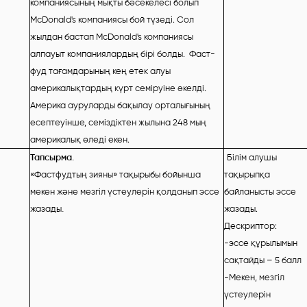
компаниясының мықты бәсекелесі болып
McDonald's компаниясы бой түзеді. Сол
жылдан бастап McDonald's компаниясы
алпауыт компаниялардың бірі болды. Фаст-
фуд тағамдарының кең етек алуы
америкалықтардың күрт семіруіне әкелді.
Америка ауруларды бақылау орталығының
есептеуінше, семіздіктен жылына 248 мың
америкалық өледі екен.
Тапсырма.
Білім алушы
«Фастфудтың зияны» тақырыбы бойынша
тақырыпқа
мекен және мезгіл үстеулерін қолданып эссе
байланысты эссе
жазады
.
жазады.
Дескриптор:
-эссе құрылымын
сақтайды – 5 балл
-Мекен, мезгіл
үстеулерін