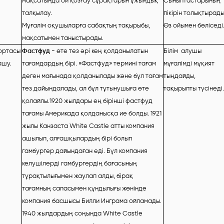
мақсатында ой қозғау сұрақтарын ұжымдық
Сыныптастарының
талқылау.
пікірін толықтырады
Мұғалім оқушыларға сабақтың тақырыбы,
Өз ойымен бөліседі
мақсатымен таныстырады.
ортасы
Фастфуд
- өте тез әрі кең қолданылатын
Білім алушы
ашу.
тағамдардың бірі. «Фастфуд» термині тағам
мұғалімді мұқият
деген мағынада қолданылады және бұл тағам
тыңдайды,
тез дайындалады, ал бұл тұтынушыға өте
тақырыпты түсінеді.
қолайлы.1920 жылдары ең бірінші фастфуд
тағамы Америкада қолданысқа ие болды. 1921
жылы Канзаста White Castle атты компания
ашылып, алғашқылардың бірі болып
гамбургер дайындаған еді. Бұл компания
келушілерді гамбургердің бағасының
тұрақтылығымен жаулап алды, бірақ
тағамның сапасымен құндылығы жөнінде
компания басшысы Билли Инграма ойламады.
1940 жылдардың соңында White Castle