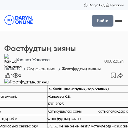
Daryn Гид
Русский
Войти
Фастфудтың зияны
Камшат Жанаева
08.09.2024
Главная
Образование
Фастфудтың зияны
1
2
7- бөлім. «Денсаулық-зор байлық»
 аты-жөні:
Жанаева К.Е.
17.01.2023
А
Қатысушылар саны: Қатыспағандар с
тақырыбы:
Фастфудтың зияны
рламасына сәйкес оқу
5.5.1.6. мекен және мезгіл үстеулерді жазба