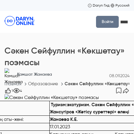
Daryn Гид
Русский
Войти
Сәкен Сейфуллин «Көкшетау»
поэмасы
Камшат Жанаева
08.09.2024
Главная
Образование
Сәкен Сейфуллин «Көкшетау» 
1
4
Туризм:экотуризм. Сәкен Сейфуллин «
Жансүгіров «Жетісу суреттері» өлеңі
ң аты-жөні:
Жанаева К.Е.
17.01.2023