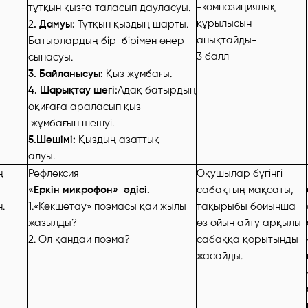
-композициялық
тұтқын қызға таласып дауласуы.
құрылысын
2
. Дамуы:
Тұтқын қыздың шарты.
анықтайды-
Батырлардың бір-бірімен өнер
3 балл
сынасуы.
3. Байланысуы:
Қыз жұмбағы.
4. Шарықтау шегі:
Адақ батырдың
оқиғаға араласып қыз
жұмбағын шешуі.
5.Шешімі:
Қыздың азаттық
алуы.
ң
Рефлексия
Оқушылар бүгінгі
«Еркін микрофон» әдісі.
сабақтың мақсаты,
.
1.«Көкшетау» поэмасы қай жылы
тақырыбы бойынша
жазылды?
өз ойын айту арқылы
2. Ол қандай поэма?
сабаққа қорытынды
жасайды.