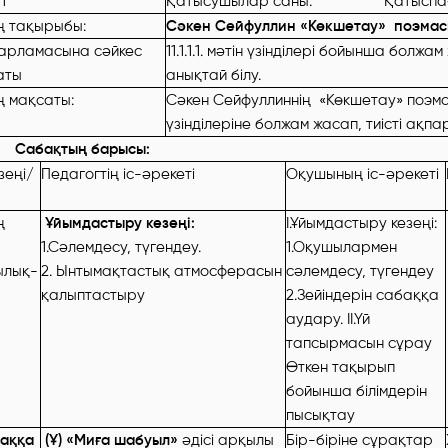
1
Қатысушылар саны: Қатыспаға
 тақырыбы:
Сәкен Сейфуллин «Көкшетау» поэма
арламасына сәйкес
11.1.1.1. мәтін үзінділері бойынша болж
аты
анықтай білу.
 мақсаты:
Сәкен Сейфуллиннің «Көкшетау» поэм
үзінділеріне болжам жасап, тиісті ақ
Сабақтың барысы:
зеңі/
Педагогтің іс-әрекеті
Оқушының іс-әрекеті
ң
Ұйымдастыру кезеңі:
І.Ұйымдастыру кезеңі:
1.Сәлемдесу, түгендеу.
1.Оқушылармен
ылық-
2. Ынтымақтастық атмосферасын
сәлемдесу, түгендеу
қалыптастыру
2.Зейіндерін сабаққа
аудару. ІІ.Үй
тапсырмасын сұрау
Өткен тақырып
бойынша білімдерін
пысықтау
аққа
(Ұ) «Миға шабуыл»
әдісі арқылы
Бір-біріне сұрақтар