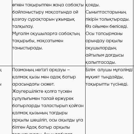
өткен тақырыппен жаңа сабақты
қояды.
байланыстыру мақсатында ой
Сыныптастарының
қозғау сұрақтарын ұжымдық
пікірін толықтырады.
талқылау.
Өз ойымен бөліседі.
Мұғалім оқушыларға сабақтың
Осы тапсырманы
тақырыбы, мақсатымен
орындау арқылы
таныстырады.
оқушылардың
айтылым дағдысы
қалыптасады.
ң
Поэманың негізгі арқауы –
Білім алушы мұғалімді
қалмақ қызы мен адақ батыр
мұқият тыңдайды,
ы
арасындағы сюжет.
тақырыпты түсінеді.
Жаугершілікте қолға түскен
сұлулығымен талай ержүрек
батырларды таластырып қойған
қалмақ қызының тағдыры
арқылы шешіліп, осы ақылды ұға
білген Адақ батыр арқылы