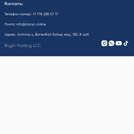
Контакты
Телефон номер: +7 778 258 07 17
Почта:
info@daryn.online
Адрес: Алматы қ, Бөгенбай батыр көш, 150, 8 қаб
Bugin Holding LCC