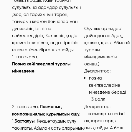
толықтырады. Ақын табиғат
сұлулығына адамдар сұлулығын
,жер, ел тарихының терең
тамырын көркем бейнелер жан
дүниесінің ізгілігіне
Оқушылар өздері
сәйкестендіріп, Көкшенің қадір-
дайындаған Адақ,
қасиетін жерімен, онда тіршілік
қалмақ қызы, Абылай
еткен елімен бірге жырлайды.
туралы
1-тапсырма.
.
мінездемелерін
Поэма кейіпкерлері туралы
оқиды.)
мінездеме
.
Дескриптор:
поэма
кейіпкерлеріне
мінездеме береді
3 балл
2-тапсырма.
оэманың
Дескриптор:
П
- поэмадағы негізгі
композициялық құрылысын ашу.
ақпараттарды
1.
Басталуы:
Көкшетаудың сұлу
анықтайды-4 балл
табиғаты. Абылай батырларының