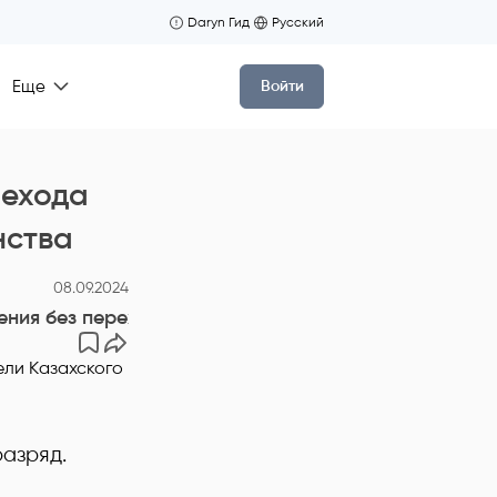
Daryn Гид
Русский
Еще
Войти
рехода
нства
08.09.2024
ния без перехода через разряд. Основатели Кaзах
разряд.