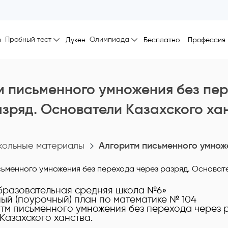
Пробный тест
Олимпиада
ы
Дүкен
Бесплатно
Профессия
м письменного умножения без пе
азряд. Основатели Кaзахского ха
ольные материалы
Алгоритм письменного умноже
бразовательная средняя школа №6»
ый (поурочный) план по математике № 104
итм письменного умножения без перехода через 
Кaзахского ханства.