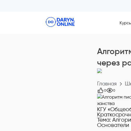
Курс
Алгорит
через р
Главная
Шк
0
0
КГУ «Общео
Краткосрочн
Тема: Алгор
Основатели 