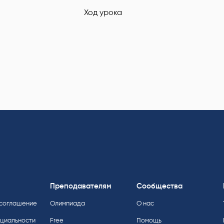
д урока
Преподавателям
Сообщества
 соглашение
Олимпиада
О нас
нциальности
Free
Помощь