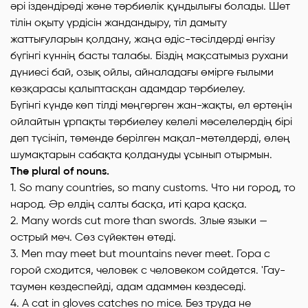
әpi іздендіреді және тәрбиелік құндылығы болады. Шет
тілін оқыту үpдicін жандандыру, тіл дамыту
жаттығуларын қолдану, жаңа әдic-тәcілдepдi енгізу
бүгінгі күннің басты талабы. Біздің мақсатымыз рухани
дүниесі бай, озық ойлы, айналадағы өмірге ғылыми
көзқарасы қалыптасқан адамдар тәрбиелеу.
Бүгінгі күнде көп тілдi меңгерген жан-жақты, ел ертеңін
ойлайтын ұрпақты тәрбиелеу келелi мәселелердің бipi
деп түсініп, төменде берілген мақал-мәтелдердi, өлең
шумақтарын сабақта қолдануды ұсынып отырмын.
The plural of nouns.
1. So many countries, so many customs. Что ни город, то
народ. Әр елдің салты басқа, итi қара қасқа.
2. Many words cut more than swords. Злые языки —
острый меч. Сөз сүйектен өтеді.
3. Men may meet but mountains never meet. Гора с
горой сходится, человек с человеком сойдется. 'Гау-
таумен кездеспейді, адам адаммен кездеседі.
4. A cat in gloves catches no mice. Без труда не