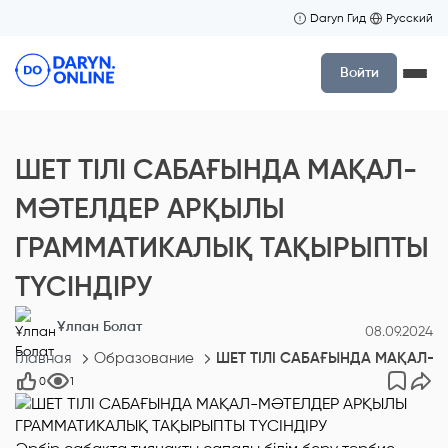
Daryn Гид
Русский
Войти
ШЕТ ТІЛІ САБАҒЫНДА МАҚАЛ-
МӘТЕЛДЕР АРҚЫЛЫ
ГРАММАТИКАЛЫҚ ТАҚЫРЫПТЫ
ТҮСІНДІРУ
Ұлпан Болат
08.09.2024
Главная
Образование
ШЕТ ТІЛІ САБАҒЫНДА МАҚАЛ-
0
1