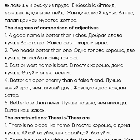
выловишь и рыбку из пруда. Енбексіз ic бітпейді,
еріншектің қолы жетпейді. Жан қиналмай жұмыс бітпес,
талап қоймай мұратқа жетпес.
The degrees of comparison of adjectives
1. A good name is better than riches. Добрая слава
лучше богатства. Жаксы сөз — жарым ырыс.
2. Two heads better than one. Одна голова хорошо, две
лучше. Екі кici 6ip кiciнiң тәңipici.
3. East or west home is best. В гостях хорошо, дома
лучше. Өз үйiм өлең төсегім.
4. Better an open enemy than a false friend. Лучше
явный враг, чем лживый друг. Жауыққан дос жаудан
бетер.
5. Better late than never. Лучше поздно, чем никогда.
Ештен кеш жақсы.
The constructions: There is/There are
1. There is no place like home. В гостях хорошо, а дома
лучше. Aйхай өз үйім, кең сарайдай, боз үйім.