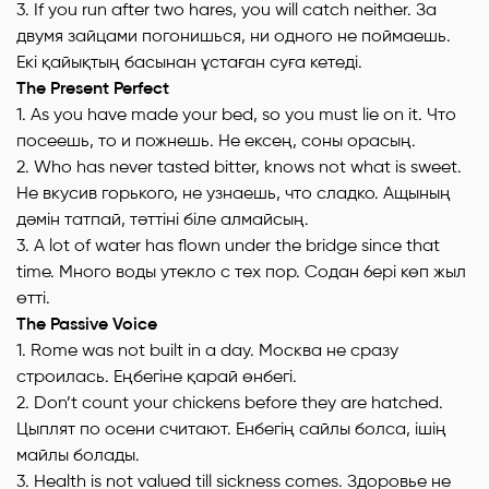
3. If you run after two hares, you will catch neither. За
двумя зайцами погонишься, ни одного не поймаешь.
Eкi қайықтың басынан ұстаған суға кетеді.
The Present Perfect
1. As you have made your bed, so you must lie on it. Что
посеешь, то и пожнешь. Не ексең, соны орасың.
2. Who has never tasted bitter, knows not what is sweet.
He вкусив горького, не узнаешь, что сладко. Ащының
дәмін татпай, тәттіні біле алмайсың.
3. A lot of water has flown under the bridge since that
time. Много воды утекло с тех пор. Содан 6epi көп жыл
өтті.
The Passive Voice
1. Rome was not built in a day. Москва не сразу
строилась. Еңбегіне қарай өнбегі.
2. Don’t count your chickens before they are hatched.
Цыплят по осени считают. Енбегің сайлы болса, iшің
майлы болады.
3. Health is not valued till sickness comes. Здоровье не