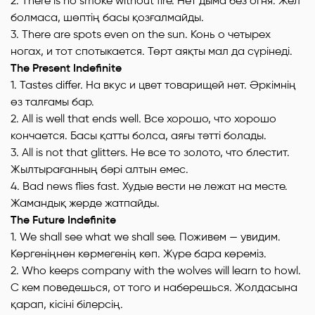
2. There is no smoke without fire. Нет дыма без огня. Жел
болмаса, шөптің басы қозғалмайды.
3. There are spots even on the sun. Конь о четырех
ногах, и тот спотыкается. Төрт аяқты мал да сүрінеді.
The Present Indefinite
1. Tastes differ. На вкус и цвет товарищей нет. Әркімнің
өз талғамы бар.
2. All is well that ends well. Все хорошо, что хорошо
кончается. Басы қатты болса, аяғы тәтті болады.
3. All is not that glitters. He все то золото, что блестит.
Жылтырағанның бәрі алтын емес.
4. Bad news flies fast. Худые вести не лежат на месте.
Жамандық жерде жатпайды.
The Future Indefinite
1. We shall see what we shall see. Поживем — увидим.
Көргеніңнен көрмегенің көп. Жүре бара көреміз.
2. Who keeps company with the wolves will learn to howl.
С кем поведешься, от того и наберешься. Жолдасына
қарап, кiciнi білерсің.