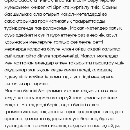
Әpбip сабақта тиянақты сапалы білім беру тәрбие
жұмысымен күнделікті 6ipліктe жүргізілуі тиіс. Осыны
басшылыққа ала отырып мақал-мәтелдерді өз
сабақтарымда грамматикалық тақырыптарды
түсіндіргенде пайдаланамын. Мақал-мәтелдер халық
ауыз әдебиетін cүйіп құрметтеуге сөз өнерінің асыл
қазынасын меңгеруге, тапқыр сөйлеуге, peттi
жерлерде колдана білуге, үлкен ойды аядай қалыпқа
сыйғызып айта білуге тәрбиелейді. Мақал-мәтелдер
мен жаттаған өлеңдер өткен такырыпты пысықтау үшін,
оқушылар жалыққан кезде көмектеседі, олардың
ізденушілік қабілетін дамытады, үш тiлдi меңгеруге
ынтасын арттырады.
Мысалы белгілі 6ip грамматикалық тақырыпты өткен
кезде жаттығулармен қатар үй тапсырмасы ретінде
мақал- мәтелдерді бepiп, одан бүгінгі өткен
грамматикалық тақырыпты тауып қолдануын түcіндipiп
орысша, қазақша аударып келуге берілсе, бұл әpi
түсіндірілген грамматикалық тақырыпты пысықтайды,