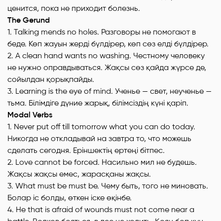
ценится, пока не приходит болезнь.
The Gerund
1. Talking mends no holes. Разговоры не помогают в
беде. Көп жауын жерді бүлдірер, көп сөз елді бүлдірер.
2. A clean hand wants no washing. Честному человеку
не нужно оправдываться. Жақсы сөз қайда жүрсе де,
сойылдан қорықпайды.
3. Learning is the eye of mind. Ученье — свет, неученье —
тьма. Білімдіге дүние жарық, білімсіздің күні қapiп.
Modal Verbs
1. Never put off till tomorrow what you can do today.
Никогда не откладывай на завтра то, что можешь
сделать сегодня. Еріншектің ертеңi бітпес.
2. Love cannot be forced. Насильно мил не будешь.
Жақсы жақсы емес, жарасқаны жақсы.
3. What must be must be. Чему быть, того не миновать.
Болар ic болды, өткен іске өқінбе.
4. Не that is afraid of wounds must not come near a