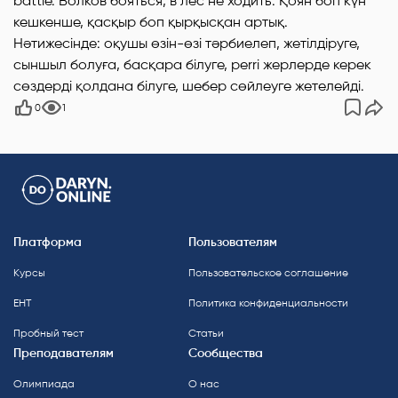
battle. Волков бояться, в лес не ходить. Қоян боп күн
кешкенше, қасқыр боп қырқысқан артық.
Нәтижесінде: оқушы өзiн-өзi тәрбиелеп, жетілдіруге,
сыншыл болуға, басқара білуге, perri жерлерде керек
сөздерді қолдана білуге, шебер сөйлеуге жетелейді.
0
1
Платформа
Пользователям
Курсы
Пользовательское соглашение
ЕНТ
Политика конфиденциальности
Пробный тест
Статьи
Преподавателям
Сообщества
Олимпиада
О нас