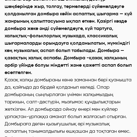
шеңберінде жыр, толғау, термелерді сүйемелдеуге
қолданылған домбыра кейін аспаптық шығарма — күй
жанрының қалыптасуына ықпал еткен. Қазіргі кезде
домбыра жеке әнді сүйемелдеуге, күй тартуға,
халықтық-фольклорлық музыкада, классикалық
шығармаларды орындауға қолданылатын, мүмкіндігі
кең музыкалық аспап болып табылады. Домбыра —
қазақтың халық аспабы. Домбыра -қазақ халқының
әрбір үйінде болуы міндетті және қажетті аспап болып
есептелген.
Қазақ халқы домбыраны көне заманнан бері қуанышта
да, қайғыда да бірдей қолданып келеді. Олар
домбыраның сыңғырлаған үнімен халқымыздың
тарихын, салт-дәстүрін, мызғымас құндылықтарын
жеткізген. Ал домбырада ойнау өнері мен күйлер
ұрпақтан-ұрпаққа аманат болып жалғасып отырған.
Домбыраға деген қызығушылық әрі музыкалық
аспаптың танымалдылығы ешқашан да тоқтаған емес.