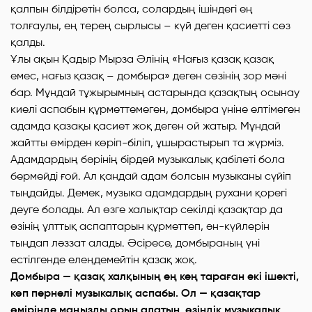
қалпын білдіретін болса, солардың ішіндегі ең
толғаулы, ең терең сырлысы – күй деген қасиетті сөз
қалды.
Ұлы ақын Қадыр Мырза Әлінің «Нағыз қазақ қазақ
емес, нағыз қазақ – домбыра» деген сөзінің зор мәні
бар. Мұндай тұжырымның астарында қазақтың осынау
киелі аспабын құрметтемеген, домбыра үніне елтімеген
адамда қазақы қасиет жоқ деген ой жатыр. Мұндай
жайтты өмірден көріп-біліп, ұшырастырып та жүрміз.
Адамдардың бәрінің бірдей музыкалық қабілеті бола
бермейді ғой. Ал қандай адам болсын музыканы сүйіп
тыңдайды. Демек, музыка адамдардың рухани қорегі
деуге болады. Ал өзге халықтар секілді қазақтар да
өзінің ұлттық аспаптарын құрметтеп, ән-күйлерін
тыңдап ләззат алады. Әсіресе, домбыраның үні
естілгенде елеңдемейтін қазақ жоқ.
Домбыра — қазақ халқының ең кең тараған екі ішекті,
көп пернелі музыкалық аспабы. Ол — қазақтар
өмірінде маңызды орын алатын, өзіндік музыкалық