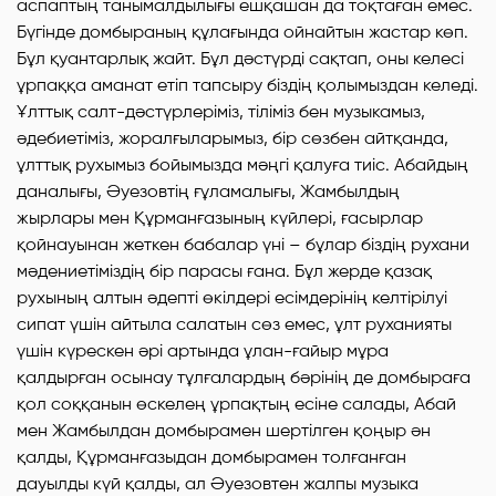
аспаптың танымалдылығы ешқашан да тоқтаған емес.
Бүгінде домбыраның құлағында ойнайтын жастар көп.
Бұл қуантарлық жайт. Бұл дәстүрді сақтап, оны келесі
ұрпаққа аманат етіп тапсыру біздің қолымыздан келеді.
Ұлттық салт-дәстүрлеріміз, тіліміз бен музыкамыз,
әдебиетіміз, жоралғыларымыз, бір сөзбен айтқанда,
ұлттық рухымыз бойымызда мәңгі қалуға тиіс. Абайдың
даналығы, Әуезовтің ғұламалығы, Жамбылдың
жырлары мен Құрманғазының күйлері, ғасырлар
қойнауынан жеткен бабалар үні – бұлар біздің рухани
мәдениетіміздің бір парасы ғана. Бұл жерде қазақ
рухының алтын әдепті өкілдері есімдерінің келтірілуі
сипат үшін айтыла салатын сөз емес, ұлт руханияты
үшін күрескен әрі артында ұлан-ғайыр мұра
қалдырған осынау тұлғалардың бәрінің де домбыраға
қол соққанын өскелең ұрпақтың есіне салады, Абай
мен Жамбылдан домбырамен шертілген қоңыр ән
қалды, Құрманғазыдан домбырамен толғанған
дауылды күй қалды, ал Әуезовтен жалпы музыка