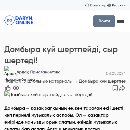
Daryn Гид
Русский
Войти
Домбыра күй шертпейді, сыр
шертеді!
Ардақ Прмағанбетова
08.09.2024
Главная
Школьные материалы
Домбыра күй шертпейді,
1
1
Домбыра — қазақ халқының ең кең тараған екі ішекті,
көп пернелі музыкалық аспабы. Ол — қазақтар
өмірінде маңызды орын алатын, өзіндік музыкалық
сипаты бар аспап. Алғаш эпикалық дәстүр