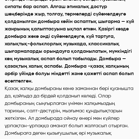
сипаты бар аспап. Алғаш эпикалық дәстүр
шеңберінде жыр, толғау, термелерді сүйемелдеуге
қолданылған домбыра кейін аспаптық шығарма — күй
жанрының қалыптасуына ықпал еткен. Қазіргі кезде
домбыра жеке әнді сүйемелдеуге, күй тартуға,
халықтық-фольклорлық музыкада, классикалық
шығармаларды орындауға қолданылатын, мүмкіндігі
кең музыкалық аспап болып табылады. Домбыра —
қазақтың халық аспабы. Домбыра -қазақ халқының
әрбір үйінде болуы міндетті және қажетті аспап болып
есептелген.
Қазақ халқы домбыраны көне заманнан бері қуанышта
да, қайғыда да бірдей қолданып келеді. Олар
домбыраның сыңғырлаған үнімен халқымыздың
тарихын, салт-дәстүрін, мызғымас құндылықтарын
жеткізген. Ал домбырада ойнау өнері мен күйлер
ұрпақтан-ұрпаққа аманат болып жалғасып отырған.
Домбыраға деген қызығушылық әрі музыкалық