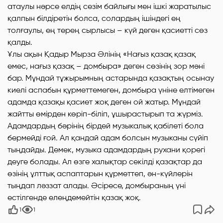
атаулы нәрсе елдің сезім байлығы мен ішкі жаратылыс
қалпын білдіретін болса, солардың ішіндегі ең
толғаулы, ең терең сырлысы – күй деген қасиетті сөз
қалды.
Ұлы ақын Қадыр Мырза Әлінің «Нағыз қазақ қазақ
емес, нағыз қазақ – домбыра» деген сөзінің зор мәні
бар. Мұндай тұжырымның астарында қазақтың осынау
киелі аспабын құрметтемеген, домбыра үніне елтімеген
адамда қазақы қасиет жоқ деген ой жатыр. Мұндай
жайтты өмірден көріп-біліп, ұшырастырып та жүрміз.
Адамдардың бәрінің бірдей музыкалық қабілеті бола
бермейді ғой. Ал қандай адам болсын музыканы сүйіп
тыңдайды. Демек, музыка адамдардың рухани қорегі
деуге болады. Ал өзге халықтар секілді қазақтар да
өзінің ұлттық аспаптарын құрметтеп, ән-күйлерін
тыңдап ләззат алады. Әсіресе, домбыраның үні
естілгенде елеңдемейтін қазақ жоқ.
1
1