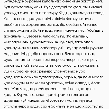
Бүгінде домбыраның құлағында ойнайтын жастар көп.
Бұл қуантарлық жайт. Бұл дәстүрді сақтап, оны келесі
ұрпаққа аманат етіп тапсыру біздің қолымыздан келеді.
Ұлттық салт-дәстүрлеріміз, тіліміз бен музыкамыз,
әдебиетіміз, жоралғыларымыз, бір сөзбен айтқанда,
ұлттық рухымыз бойымызда мәңгі қалуға тиіс. Абайдың
даналығы, Әуезовтің ғұламалығы, Жамбылдың
жырлары мен Құрманғазының күйлері, ғасырлар
қойнауынан жеткен бабалар үні – бұлар біздің рухани
мәдениетіміздің бір парасы ғана. Бұл жерде қазақ
рухының алтын әдепті өкілдері есімдерінің келтірілуі
сипат үшін айтыла салатын сөз емес, ұлт руханияты
үшін күрескен әрі артында ұлан-ғайыр мұра
қалдырған осынау тұлғалардың бәрінің де домбыраға
қол соққанын өскелең ұрпақтың есіне салады, Абай
мен Жамбылдан домбырамен шертілген қоңыр ән
қалды, Құрманғазыдан домбырамен толғанған
дауылды күй қалды, ал Әуезовтен жалпы музыка
атаулы нәрсе елдің сезім байлығы мен ішкі жаратылыс