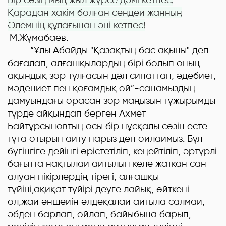
Қарадан хакім болған сендей жанның
Әлемнің құлағынан әні кетпес
!
М.Жұмабаев.
“Ұлы Абайды "Қазақтың бас ақыны" деп
бағалап, алғашқылардың бірі болып оның
ақындық зор тұлғасын дәл сипаттап, әдебиет,
мәдениет пен қоғамдық ой”-санамыздың
дамуындағы орасан зор маңызын тұжырымды
түрде айқындап берген Ахмет
Байтұрсыновтың осы бір нұсқалы сөзін есте
тұта отырып айту парыз деп ойлаймыз. Бұл
бүгінгіге дейінгі өрістетіліп, кеңейтіліп, әртүрлі
бағытта нақтылай айтылып келе жаткан сан
алуан пікірлердің тірегі, алғашқы
түйіні,ақиқат түйірі деуге лайық, өйткені
ол,жай әншейін әлдеқалай айтыла салмай,
әбден барлап, ойлап, байыбына барып,