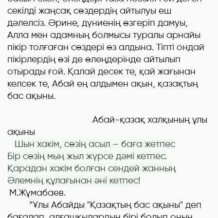
секілді жаңсақ сөздердің айтылуы еш
дәлелсіз. Әрине, дүниенің өзгеріп дамуы,
Алла мен адамның болмысы туралы арнайы
пікір толғаған сөздері өз алдына. Тіпті ондай
пікірлердің өзі де өлеңдерінде айтылып
отырады ғой. Қалай десек те, қай жағынан
келсек те, Абай е
ң
алдымен ақын, қазақтың
бас ақыны.
Абай-қазақ халқының ұлы
ақыны
Шын хакім, сөзің асыл – баға жетпес
Бір сөзің мың жыл жүрсе дәмі кетпес.
Қарадан хакім болған сендей жанның
Әлемнің құлағынан әні кетпес
!
М.Жұмабаев.
“Ұлы Абайды "Қазақтың бас ақыны" деп
бағалап, алғашқылардың бірі болып оның