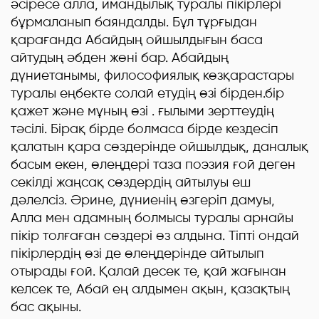
әсіресе алла, имандылық туралы пікірлері
бұрмаланып баяндалды. Бұл тұрғыдан
қарағанда Абайдың ойшылдығын баса
айтудың әбден жөні бар. Абайдың
дүниетанымы, философиялық көзқарастары
туралы еңбекте солай етудің өзі бірден.бір
қажет және мұның өзі . ғылыми зерттеудің
тәсілі. Бірақ бірде болмаса бірде кездесіп
қалатын қара сөздерінде ойшылдық, даналық
басым екен, өлеңдері таза поэзия ғой деген
секілді жаңсақ сөздердің айтылуы еш
дәлелсіз. Әрине, дүниенің өзгеріп дамуы,
Алла мен адамның болмысы туралы арнайы
пікір толғаған сөздері өз алдына. Тіпті ондай
пікірлердің өзі де өлеңдерінде айтылып
отырады ғой. Қалай десек те, қай жағынан
келсек те, Абай е
ң
алдымен ақын, қазақтың
бас ақыны.