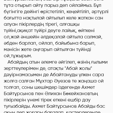
тұта отырып айту парыз деп ойлаймыз. Бұл
бүгінгіге дейінгі өрістетіліп, кеңейтіліп, әртүрлі
бағытта нақтылай айтылып келе жаткан сан
алуан пікірлердің тірегі, алғашқы
түйіні,ақиқат түйірі деуге лайық, өйткені
ол,жай әншейін әлдеқалай айтыла салмай,
әбден барлап, ойлап, байыбына барып,
мәнісін жете аңғарып айтылған түйінді
ой,тұжырым.
Абайдың атын әлемге әйгілеп, өзінің ғылыми
зерттеулерімен де, атақты "Абай жолы"
дәуірнамасымен де Абайтануды үлкен сара
жолға салған Мұхтар Әуезов те жаңаша ой
толғап, соны шешімдер іздегенде Ахмет
Байтұрсынов пен Әлихан Бөкейхановтың
пікірлерін үнемі тірек еткені ешбір дау
туғызбайды. Ахмет Байтұрсынов Абайды бас
ақын деп жоғары бағалап, қастерлегенде