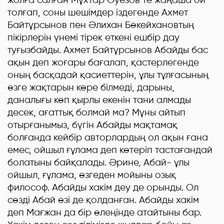
толғап, соны шешімдер іздегенде Ахмет
Байтұрсынов пен Әлихан Бөкейхановтың
пікірлерін үнемі тірек еткені ешбір дау
туғызбайды. Ахмет Байтұрсынов Абайды бас
ақын деп жоғары бағалап, қастерлегенде
оның басқадай қасиеттерін, ұлы тұлғасының
өзге жақтарын көре білмеді, дарыны,
даналығы көп қырлы екенін тани алмады
десек, ағаттық болмай ма? Мұны айтып
отырғанымыз, бүгін Абайды мақтамақ
болғанда кейбір авторлардың ол ақын ғана
емес, ойшыл ғұлама деп көтеріп тастағандай
болатыны байқалады. Әрине, Абай- ұлы
ойшыл, ғұлама, өзгеден мойыны озық
философ. Абайды хакім деу де орынды. Ол
сөзді Абай өзі де қолданған. Абайды хакім
деп Мағжан да бір өлеңінде атайтыны бар.