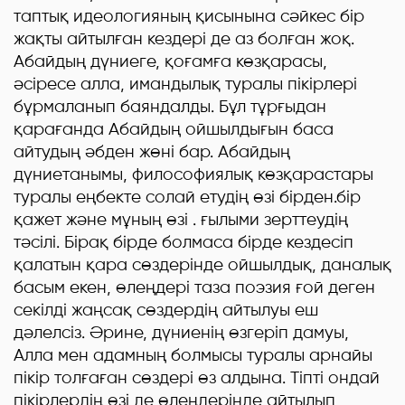
таптық идеологияның қисынына сәйкес бір
жақты айтылған кездері де аз болған жоқ.
Абайдың дүниеге, қоғамға көзқарасы,
әсіресе алла, имандылық туралы пікірлері
бұрмаланып баяндалды. Бұл тұрғыдан
қарағанда Абайдың ойшылдығын баса
айтудың әбден жөні бар. Абайдың
дүниетанымы, философиялық көзқарастары
туралы еңбекте солай етудің өзі бірден.бір
қажет және мұның өзі . ғылыми зерттеудің
тәсілі. Бірақ бірде болмаса бірде кездесіп
қалатын қара сөздерінде ойшылдық, даналық
басым екен, өлеңдері таза поэзия ғой деген
секілді жаңсақ сөздердің айтылуы еш
дәлелсіз. Әрине, дүниенің өзгеріп дамуы,
Алла мен адамның болмысы туралы арнайы
пікір толғаған сөздері өз алдына. Тіпті ондай
пікірлердің өзі де өлеңдерінде айтылып