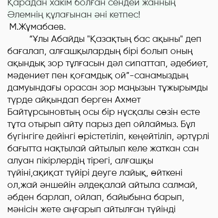
Қарадан хакім болған сендей жанның
Әлемнің құлағынан әні кетпес
!
М.Жұмабаев.
“Ұлы Абайды "Қазақтың бас ақыны" деп
бағалап, алғашқылардың бірі болып оның
ақындық зор тұлғасын дәл сипаттап, әдебиет,
мәдениет пен қоғамдық ой”-санамыздың
дамуындағы орасан зор маңызын тұжырымды
түрде айқындап берген Ахмет
Байтұрсыновтың осы бір нұсқалы сөзін есте
тұта отырып айту парыз деп ойлаймыз. Бұл
бүгінгіге дейінгі өрістетіліп, кеңейтіліп, әртүрлі
бағытта нақтылай айтылып келе жаткан сан
алуан пікірлердің тірегі, алғашқы
түйіні,ақиқат түйірі деуге лайық, өйткені
ол,жай әншейін әлдеқалай айтыла салмай,
әбден барлап, ойлап, байыбына барып,
мәнісін жете аңғарып айтылған түйінді