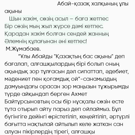
Абай-қазақ халқының ұлы
ақыны
Шын хакім, сөзің асыл – баға жетпес
Бір сөзің мың жыл жүрсе дәмі кетпес.
Қарадан хакім болған сендей жанның
Әлемнің құлағынан әні кетпес
!
М.Жұмабаев.
“Ұлы Абайды "Қазақтың бас ақыны" деп
бағалап, алғашқылардың бірі болып оның
ақындық зор тұлғасын дәл сипаттап, әдебиет,
мәдениет пен қоғамдық ой”-санамыздың
дамуындағы орасан зор маңызын тұжырымды
түрде айқындап берген Ахмет
Байтұрсыновтың осы бір нұсқалы сөзін есте
тұта отырып айту парыз деп ойлаймыз. Бұл
бүгінгіге дейінгі өрістетіліп, кеңейтіліп, әртүрлі
бағытта нақтылай айтылып келе жаткан сан
алуан пікірлердің тірегі, алғашқы