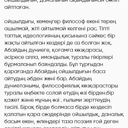
айтпаған.
Абай
ойшылдығы, кемеңгер философ екені терең
ашылмай, жіті айтылмай келгені рас. Тіпті
таптық идеологияның қисынына сәйкес бір
жақты айтылған кездері де аз болған жоқ.
Абайдың дүниеге, қоғамға көзқарасы,
әсіресе алла, имандылық туралы пікірлері
бұрмаланып баяндалды. Бұл тұрғыдан
қарағанда Абайдың ойшылдығын баса
айтудың әбден жөні бар. Абайдың
дүниетанымы, философиялық көзқарастары
туралы еңбекте солай етудің өзі бірден.бір
қажет және мұның өзі . ғылыми зерттеудің
тәсілі. Бірақ бірде болмаса бірде кездесіп
қалатын қара сөздерінде ойшылдық, даналық
басым екен, өлеңдері таза поэзия ғой деген