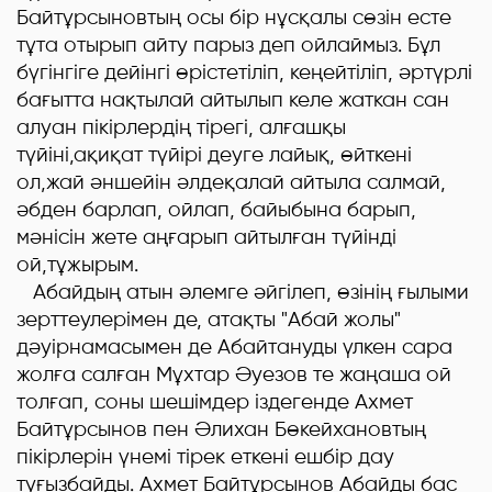
Байтұрсыновтың осы бір нұсқалы сөзін есте
тұта отырып айту парыз деп ойлаймыз. Бұл
бүгінгіге дейінгі өрістетіліп, кеңейтіліп, әртүрлі
бағытта нақтылай айтылып келе жаткан сан
алуан пікірлердің тірегі, алғашқы
түйіні,ақиқат түйірі деуге лайық, өйткені
ол,жай әншейін әлдеқалай айтыла салмай,
әбден барлап, ойлап, байыбына барып,
мәнісін жете аңғарып айтылған түйінді
ой,тұжырым.
Абайдың атын әлемге әйгілеп, өзінің ғылыми
зерттеулерімен де, атақты "Абай жолы"
дәуірнамасымен де Абайтануды үлкен сара
жолға салған Мұхтар Әуезов те жаңаша ой
толғап, соны шешімдер іздегенде Ахмет
Байтұрсынов пен Әлихан Бөкейхановтың
пікірлерін үнемі тірек еткені ешбір дау
туғызбайды. Ахмет Байтұрсынов Абайды бас