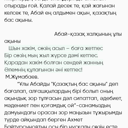
отырады ғой. Қалай десек те, қай жағынан
келсек те, Абай е
ң
алдымен ақын, қазақтың
бас ақыны.
Абай-қазақ халқының ұлы
ақыны
Шын хакім, сөзің асыл – баға жетпес
Бір сөзің мың жыл жүрсе дәмі кетпес.
Қарадан хакім болған сендей жанның
Әлемнің құлағынан әні кетпес
!
М.Жұмабаев.
“Ұлы Абайды "Қазақтың бас ақыны" деп
бағалап, алғашқылардың бірі болып оның
ақындық зор тұлғасын дәл сипаттап, әдебиет,
мәдениет пен қоғамдық ой”-санамыздың
дамуындағы орасан зор маңызын тұжырымды
түрде айқындап берген Ахмет
Байтұрсыновтың осы бір нұсқалы сөзін есте