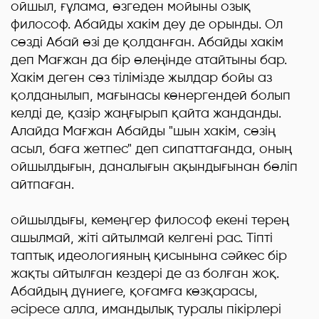
ойшыл, ғұлама, өзгеден мойыны озық
философ. Абайды хакім деу де орынды. Ол
сөзді Абай өзі де қолданған. Абайды хакім
деп Мағжан да бір өлеңінде атайтыны бар.
Хакім деген сөз тілімізде жылдар бойы аз
қолданылып, мағынасы көнергендей болып
келді де, қазір жаңғырып қайта жанданды.
Алайда Мағжан Абайды "шын хакім, сөзің
асыл, баға жетпес" деп сипаттағанда, оның
ойшылдығын, даналығын ақындығынан бөліп
айтпаған.
Абай
ойшылдығы, кемеңгер философ екені терең
ашылмай, жіті айтылмай келгені рас. Тіпті
таптық идеологияның қисынына сәйкес бір
жақты айтылған кездері де аз болған жоқ.
Абайдың дүниеге, қоғамға көзқарасы,
әсіресе алла, имандылық туралы пікірлері