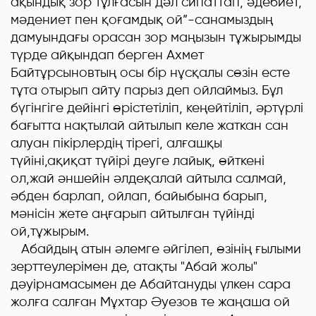
ақындық зор тұлғасын дәл сипаттап, әдебиет,
мәдениет пен қоғамдық ой”-санамыздың
дамуындағы орасан зор маңызын тұжырымды
түрде айқындап берген Ахмет
Байтұрсыновтың осы бір нұсқалы сөзін есте
тұта отырып айту парыз деп ойлаймыз. Бұл
бүгінгіге дейінгі өрістетіліп, кеңейтіліп, әртүрлі
бағытта нақтылай айтылып келе жаткан сан
алуан пікірлердің тірегі, алғашқы
түйіні,ақиқат түйірі деуге лайық, өйткені
ол,жай әншейін әлдеқалай айтыла салмай,
әбден барлап, ойлап, байыбына барып,
мәнісін жете аңғарып айтылған түйінді
ой,тұжырым.
Абайдың атын әлемге әйгілеп, өзінің ғылыми
зерттеулерімен де, атақты "Абай жолы"
дәуірнамасымен де Абайтануды үлкен сара
жолға салған Мұхтар Әуезов те жаңаша ой