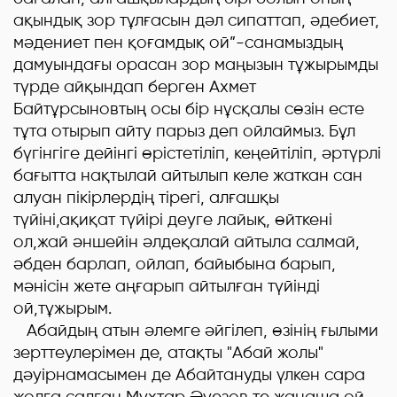
ақындық зор тұлғасын дәл сипаттап, әдебиет,
мәдениет пен қоғамдық ой”-санамыздың
дамуындағы орасан зор маңызын тұжырымды
түрде айқындап берген Ахмет
Байтұрсыновтың осы бір нұсқалы сөзін есте
тұта отырып айту парыз деп ойлаймыз. Бұл
бүгінгіге дейінгі өрістетіліп, кеңейтіліп, әртүрлі
бағытта нақтылай айтылып келе жаткан сан
алуан пікірлердің тірегі, алғашқы
түйіні,ақиқат түйірі деуге лайық, өйткені
ол,жай әншейін әлдеқалай айтыла салмай,
әбден барлап, ойлап, байыбына барып,
мәнісін жете аңғарып айтылған түйінді
ой,тұжырым.
Абайдың атын әлемге әйгілеп, өзінің ғылыми
зерттеулерімен де, атақты "Абай жолы"
дәуірнамасымен де Абайтануды үлкен сара
жолға салған Мұхтар Әуезов те жаңаша ой