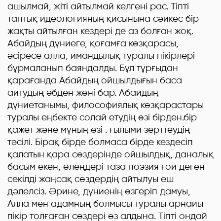
ашылмай, жіті айтылмай келгені рас. Тіпті
таптық идеологияның қисынына сәйкес бір
жақты айтылған кездері де аз болған жоқ.
Абайдың дүниеге, қоғамға көзқарасы,
әсіресе алла, имандылық туралы пікірлері
бұрмаланып баяндалды. Бұл тұрғыдан
қарағанда Абайдың ойшылдығын баса
айтудың әбден жөні бар. Абайдың
дүниетанымы, философиялық көзқарастары
туралы еңбекте солай етудің өзі бірден.бір
қажет және мұның өзі . ғылыми зерттеудің
тәсілі. Бірақ бірде болмаса бірде кездесіп
қалатын қара сөздерінде ойшылдық, даналық
басым екен, өлеңдері таза поэзия ғой деген
секілді жаңсақ сөздердің айтылуы еш
дәлелсіз. Әрине, дүниенің өзгеріп дамуы,
Алла мен адамның болмысы туралы арнайы
пікір толғаған сөздері өз алдына. Тіпті ондай