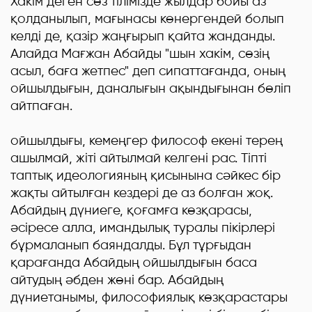
Хакім деген сөз тілімізде жылдар бойы аз
қолданылып, мағынасы көнергендей болып
келді де, қазір жаңғырып қайта жанданды.
Алайда Мағжан Абайды "шын хакім, сөзің
асыл, баға жетпес" деп сипаттағанда, оның
ойшылдығын, даналығын ақындығынан бөліп
айтпаған.
Абай
ойшылдығы, кемеңгер философ екені терең
ашылмай, жіті айтылмай келгені рас. Тіпті
таптық идеологияның қисынына сәйкес бір
жақты айтылған кездері де аз болған жоқ.
Абайдың дүниеге, қоғамға көзқарасы,
әсіресе алла, имандылық туралы пікірлері
бұрмаланып баяндалды. Бұл тұрғыдан
қарағанда Абайдың ойшылдығын баса
айтудың әбден жөні бар. Абайдың
дүниетанымы, философиялық көзқарастары