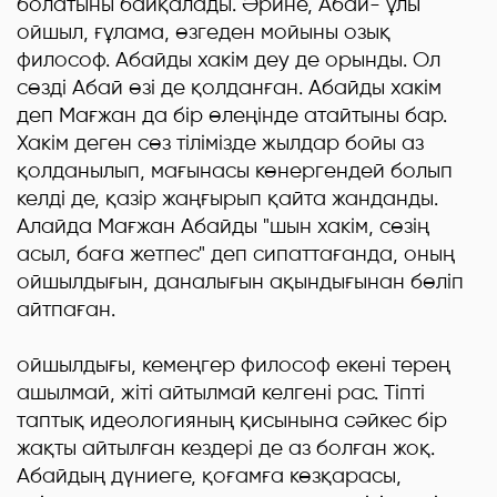
болатыны байқалады. Әрине, Абай- ұлы
ойшыл, ғұлама, өзгеден мойыны озық
философ. Абайды хакім деу де орынды. Ол
сөзді Абай өзі де қолданған. Абайды хакім
деп Мағжан да бір өлеңінде атайтыны бар.
Хакім деген сөз тілімізде жылдар бойы аз
қолданылып, мағынасы көнергендей болып
келді де, қазір жаңғырып қайта жанданды.
Алайда Мағжан Абайды "шын хакім, сөзің
асыл, баға жетпес" деп сипаттағанда, оның
ойшылдығын, даналығын ақындығынан бөліп
айтпаған.
Абай
ойшылдығы, кемеңгер философ екені терең
ашылмай, жіті айтылмай келгені рас. Тіпті
таптық идеологияның қисынына сәйкес бір
жақты айтылған кездері де аз болған жоқ.
Абайдың дүниеге, қоғамға көзқарасы,