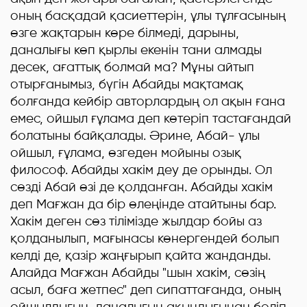
оның басқадай қасиеттерін, ұлы тұлғасының
өзге жақтарын көре білмеді, дарыны,
даналығы көп қырлы екенін тани алмады
десек, ағаттық болмай ма? Мұны айтып
отырғанымыз, бүгін Абайды мақтамақ
болғанда кейбір авторлардың ол ақын ғана
емес, ойшыл ғұлама деп көтеріп тастағандай
болатыны байқалады. Әрине, Абай- ұлы
ойшыл, ғұлама, өзгеден мойыны озық
философ. Абайды хакім деу де орынды. Ол
сөзді Абай өзі де қолданған. Абайды хакім
деп Мағжан да бір өлеңінде атайтыны бар.
Хакім деген сөз тілімізде жылдар бойы аз
қолданылып, мағынасы көнергендей болып
келді де, қазір жаңғырып қайта жанданды.
Алайда Мағжан Абайды "шын хакім, сөзің
асыл, баға жетпес" деп сипаттағанда, оның
ойшылдығын, даналығын ақындығынан бөліп