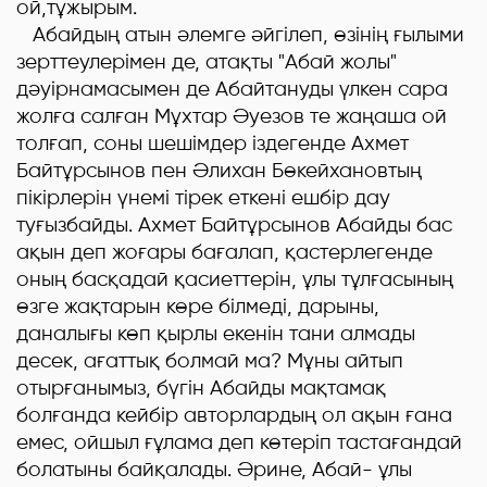
ой,тұжырым.
Абайдың атын әлемге әйгілеп, өзінің ғылыми
зерттеулерімен де, атақты "Абай жолы"
дәуірнамасымен де Абайтануды үлкен сара
жолға салған Мұхтар Әуезов те жаңаша ой
толғап, соны шешімдер іздегенде Ахмет
Байтұрсынов пен Әлихан Бөкейхановтың
пікірлерін үнемі тірек еткені ешбір дау
туғызбайды. Ахмет Байтұрсынов Абайды бас
ақын деп жоғары бағалап, қастерлегенде
оның басқадай қасиеттерін, ұлы тұлғасының
өзге жақтарын көре білмеді, дарыны,
даналығы көп қырлы екенін тани алмады
десек, ағаттық болмай ма? Мұны айтып
отырғанымыз, бүгін Абайды мақтамақ
болғанда кейбір авторлардың ол ақын ғана
емес, ойшыл ғұлама деп көтеріп тастағандай
болатыны байқалады. Әрине, Абай- ұлы