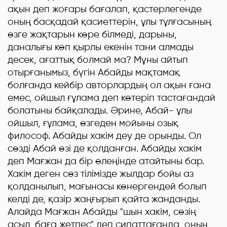
ақын деп жоғары бағалап, қастерлегенде
оның басқадай қасиеттерін, ұлы тұлғасының
өзге жақтарын көре білмеді, дарыны,
даналығы көп қырлы екенін тани алмады
десек, ағаттық болмай ма? Мұны айтып
отырғанымыз, бүгін Абайды мақтамақ
болғанда кейбір авторлардың ол ақын ғана
емес, ойшыл ғұлама деп көтеріп тастағандай
болатыны байқалады. Әрине, Абай- ұлы
ойшыл, ғұлама, өзгеден мойыны озық
философ. Абайды хакім деу де орынды. Ол
сөзді Абай өзі де қолданған. Абайды хакім
деп Мағжан да бір өлеңінде атайтыны бар.
Хакім деген сөз тілімізде жылдар бойы аз
қолданылып, мағынасы көнергендей болып
келді де, қазір жаңғырып қайта жанданды.
Алайда Мағжан Абайды "шын хакім, сөзің
асыл, баға жетпес" деп сипаттағанда, оның