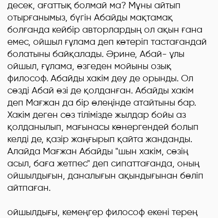
десек, ағаттық болмай ма? Мұны айтып
отырғанымыз, бүгін Абайды мақтамақ
болғанда кейбір авторлардың ол ақын ғана
емес, ойшыл ғұлама деп көтеріп тастағандай
болатыны байқалады. Әрине, Абай- ұлы
ойшыл, ғұлама, өзгеден мойыны озық
философ. Абайды хакім деу де орынды. Ол
сөзді Абай өзі де қолданған. Абайды хакім
деп Мағжан да бір өлеңінде атайтыны бар.
Хакім деген сөз тілімізде жылдар бойы аз
қолданылып, мағынасы көнергендей болып
келді де, қазір жаңғырып қайта жанданды.
Алайда Мағжан Абайды "шын хакім, сөзің
асыл, баға жетпес" деп сипаттағанда, оның
ойшылдығын, даналығын ақындығынан бөліп
айтпаған.
Абай
ойшылдығы, кемеңгер философ екені терең