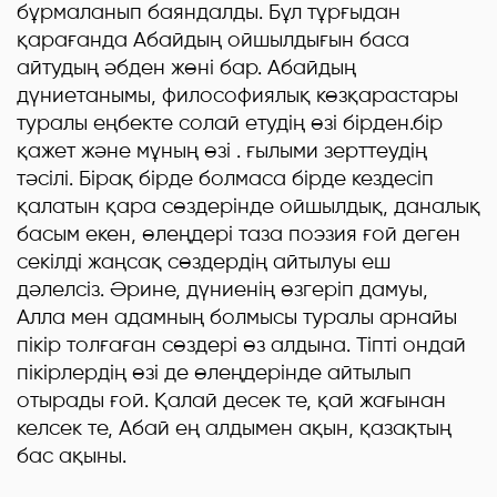
бұрмаланып баяндалды. Бұл тұрғыдан
қарағанда Абайдың ойшылдығын баса
айтудың әбден жөні бар. Абайдың
дүниетанымы, философиялық көзқарастары
туралы еңбекте солай етудің өзі бірден.бір
қажет және мұның өзі . ғылыми зерттеудің
тәсілі. Бірақ бірде болмаса бірде кездесіп
қалатын қара сөздерінде ойшылдық, даналық
басым екен, өлеңдері таза поэзия ғой деген
секілді жаңсақ сөздердің айтылуы еш
дәлелсіз. Әрине, дүниенің өзгеріп дамуы,
Алла мен адамның болмысы туралы арнайы
пікір толғаған сөздері өз алдына. Тіпті ондай
пікірлердің өзі де өлеңдерінде айтылып
отырады ғой. Қалай десек те, қай жағынан
келсек те, Абай е
ң
алдымен ақын, қазақтың
бас ақыны.