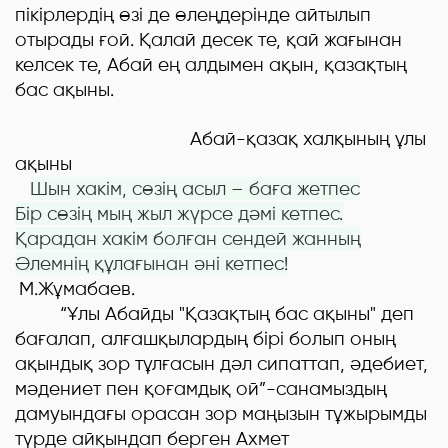
пікірлердің өзі де өлеңдерінде айтылып
отырады ғой. Қалай десек те, қай жағынан
келсек те, Абай е
ң
алдымен ақын, қазақтың
бас ақыны.
Абай-қазақ халқының ұлы
ақыны
Шын хакім, сөзің асыл – баға жетпес
Бір сөзің мың жыл жүрсе дәмі кетпес.
Қарадан хакім болған сендей жанның
Әлемнің құлағынан әні кетпес
!
М.Жұмабаев.
“Ұлы Абайды "Қазақтың бас ақыны" деп
бағалап, алғашқылардың бірі болып оның
ақындық зор тұлғасын дәл сипаттап, әдебиет,
мәдениет пен қоғамдық ой”-санамыздың
дамуындағы орасан зор маңызын тұжырымды
түрде айқындап берген Ахмет