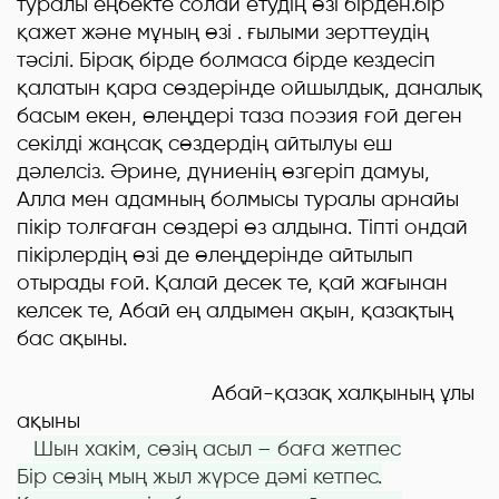
туралы еңбекте солай етудің өзі бірден.бір
қажет және мұның өзі . ғылыми зерттеудің
тәсілі. Бірақ бірде болмаса бірде кездесіп
қалатын қара сөздерінде ойшылдық, даналық
басым екен, өлеңдері таза поэзия ғой деген
секілді жаңсақ сөздердің айтылуы еш
дәлелсіз. Әрине, дүниенің өзгеріп дамуы,
Алла мен адамның болмысы туралы арнайы
пікір толғаған сөздері өз алдына. Тіпті ондай
пікірлердің өзі де өлеңдерінде айтылып
отырады ғой. Қалай десек те, қай жағынан
келсек те, Абай е
ң
алдымен ақын, қазақтың
бас ақыны.
Абай-қазақ халқының ұлы
ақыны
Шын хакім, сөзің асыл – баға жетпес
Бір сөзің мың жыл жүрсе дәмі кетпес.