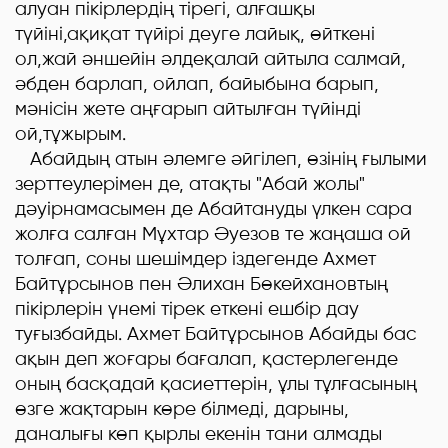
алуан пікірлердің тірегі, алғашқы
түйіні,ақиқат түйірі деуге лайық, өйткені
ол,жай әншейін әлдеқалай айтыла салмай,
әбден барлап, ойлап, байыбына барып,
мәнісін жете аңғарып айтылған түйінді
ой,тұжырым.
Абайдың атын әлемге әйгілеп, өзінің ғылыми
зерттеулерімен де, атақты "Абай жолы"
дәуірнамасымен де Абайтануды үлкен сара
жолға салған Мұхтар Әуезов те жаңаша ой
толғап, соны шешімдер іздегенде Ахмет
Байтұрсынов пен Әлихан Бөкейхановтың
пікірлерін үнемі тірек еткені ешбір дау
туғызбайды. Ахмет Байтұрсынов Абайды бас
ақын деп жоғары бағалап, қастерлегенде
оның басқадай қасиеттерін, ұлы тұлғасының
өзге жақтарын көре білмеді, дарыны,
даналығы көп қырлы екенін тани алмады