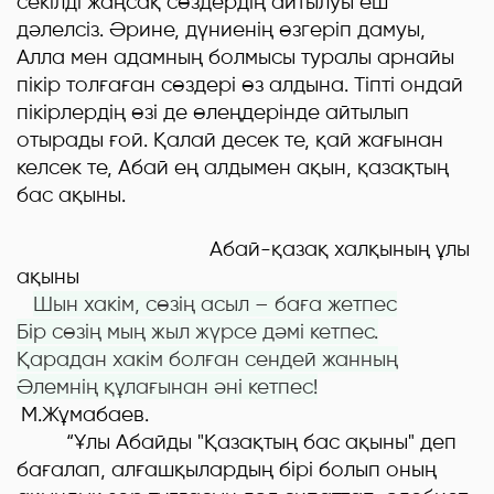
секілді жаңсақ сөздердің айтылуы еш
дәлелсіз. Әрине, дүниенің өзгеріп дамуы,
Алла мен адамның болмысы туралы арнайы
пікір толғаған сөздері өз алдына. Тіпті ондай
пікірлердің өзі де өлеңдерінде айтылып
отырады ғой. Қалай десек те, қай жағынан
келсек те, Абай е
ң
алдымен ақын, қазақтың
бас ақыны.
Абай-қазақ халқының ұлы
ақыны
Шын хакім, сөзің асыл – баға жетпес
Бір сөзің мың жыл жүрсе дәмі кетпес.
Қарадан хакім болған сендей жанның
Әлемнің құлағынан әні кетпес
!
М.Жұмабаев.
“Ұлы Абайды "Қазақтың бас ақыны" деп
бағалап, алғашқылардың бірі болып оның