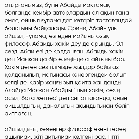
отырғанымыз, бүгін Абайды мақтамақ
болғанда кейбір авторлардың ол ақын ғана
емес, ойшыл ғұлама деп көтеріп тастағандай
болатыны байқалады. Әрине, Абай- ұлы
ойшыл, ғұлама, өзгеден мойыны озық
философ. Абайды хакім деу де орынды. Ол
сөзді Абай өзі де қолданған. Абайды хакім
деп Мағжан да бір өлеңінде атайтыны бар.
Хакім деген сөз тілімізде жылдар бойы аз
қолданылып, мағынасы көнергендей болып
келді де, қазір жаңғырып қайта жанданды.
Алайда Мағжан Абайды "шын хакім, сөзің
асыл, баға жетпес" деп сипаттағанда, оның
ойшылдығын, даналығын ақындығынан бөліп
айтпаған.
Абай
ойшылдығы, кемеңгер философ екені терең
ашылмай, жіті айтылмай келгені рас. Тіпті