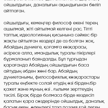
ойшылдығын, даналығын ақындығынан бөліп
айтпаған.
Абай
ойшылдығы, кемеңгер философ екені терең
ашылмай, жіті айтылмай келгені рас. Тіпті
таптық идеологияның қисынына сәйкес бір
жақты айтылған кездері де аз болған жоқ.
Абайдың дүниеге, қоғамға көзқарасы,
әсіресе алла, имандылық туралы пікірлері
бұрмаланып баяндалды. Бұл тұрғыдан
қарағанда Абайдың ойшылдығын баса
айтудың әбден жөні бар. Абайдың
дүниетанымы, философиялық көзқарастары
туралы еңбекте солай етудің өзі бірден.бір
қажет және мұның өзі . ғылыми зерттеудің
тәсілі. Бірақ бірде болмаса бірде кездесіп
қалатын қара сөздерінде ойшылдық, даналық
басым екен, өлеңдері таза поэзия ғой деген