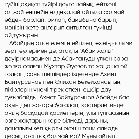
түйіні,ақиқат түйірі деуге лайық, өйткені
ол,жай әншейін әлдеқалай айтыла салмай,
әбден барлап, ойлап, байыбына барып,
мәнісін жете аңғарып айтылған түйінді
ой,тұжырым.
Абайдың атын әлемге әйгілеп, өзінің ғылыми
зерттеулерімен де, атақты "Абай жолы"
дәуірнамасымен де Абайтануды үлкен сара
жолға салған Мұхтар Әуезов те жаңаша ой
толғап, соны шешімдер іздегенде Ахмет
Байтұрсынов пен Әлихан Бөкейхановтың
пікірлерін үнемі тірек еткені ешбір дау
туғызбайды. Ахмет Байтұрсынов Абайды бас
ақын деп жоғары бағалап, қастерлегенде
оның басқадай қасиеттерін, ұлы тұлғасының
өзге жақтарын көре білмеді, дарыны,
даналығы көп қырлы екенін тани алмады
десек, ағаттық болмай ма? Мұны айтып