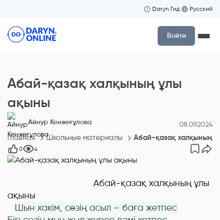
Daryn Гид
Русский
Войти
Абай-қазақ халқының ұлы
ақыны
Айнур Кенжеғұлова
08.09.2024
Главная
Школьные материалы
Абай-қазақ халқының ұ
0
4
Абай-қазақ халқының ұлы
ақыны
Шын хакім, сөзің асыл – баға жетпес
Бір сөзің мың жыл жүрсе дәмі кетпес.