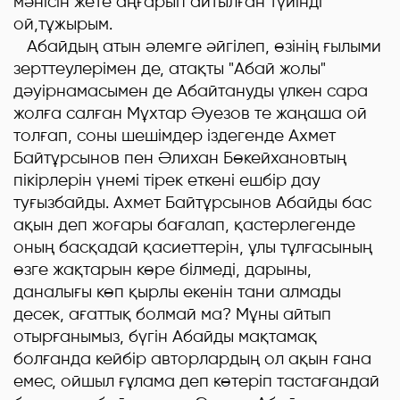
мәнісін жете аңғарып айтылған түйінді
ой,тұжырым.
Абайдың атын әлемге әйгілеп, өзінің ғылыми
зерттеулерімен де, атақты "Абай жолы"
дәуірнамасымен де Абайтануды үлкен сара
жолға салған Мұхтар Әуезов те жаңаша ой
толғап, соны шешімдер іздегенде Ахмет
Байтұрсынов пен Әлихан Бөкейхановтың
пікірлерін үнемі тірек еткені ешбір дау
туғызбайды. Ахмет Байтұрсынов Абайды бас
ақын деп жоғары бағалап, қастерлегенде
оның басқадай қасиеттерін, ұлы тұлғасының
өзге жақтарын көре білмеді, дарыны,
даналығы көп қырлы екенін тани алмады
десек, ағаттық болмай ма? Мұны айтып
отырғанымыз, бүгін Абайды мақтамақ
болғанда кейбір авторлардың ол ақын ғана
емес, ойшыл ғұлама деп көтеріп тастағандай