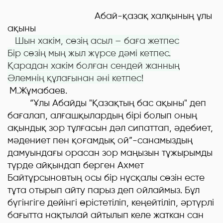
Абай-қазақ халқының ұлы
ақыны
Шын хакім, сөзің асыл – баға жетпес
Бір сөзің мың жыл жүрсе дәмі кетпес.
Қарадан хакім болған сендей жанның
Әлемнің құлағынан әні кетпес
!
М.Жұмабаев.
“Ұлы Абайды "Қазақтың бас ақыны" деп
бағалап, алғашқылардың бірі болып оның
ақындық зор тұлғасын дәл сипаттап, әдебиет,
мәдениет пен қоғамдық ой”-санамыздың
дамуындағы орасан зор маңызын тұжырымды
түрде айқындап берген Ахмет
Байтұрсыновтың осы бір нұсқалы сөзін есте
тұта отырып айту парыз деп ойлаймыз. Бұл
бүгінгіге дейінгі өрістетіліп, кеңейтіліп, әртүрлі
бағытта нақтылай айтылып келе жаткан сан