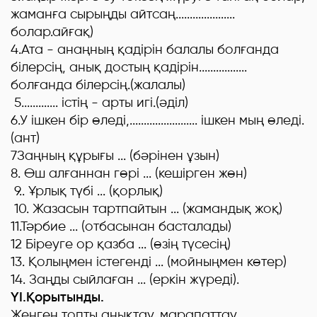
жаманға сырыңды айтсаң.....................
болар.айғақ)
4.Ата - анаңның қадірін балалы болғанда
білерсің, анық достың қадірін.................
болғанда білерсің.(жалалы)
5............. істің - арты игі.(әділ)
6.У ішкен бір өледі,........................ ішкен мың өледі.
(ант)
7Заңның құрығы ...
(бәрінен ұзын)
8. Өш алғаннан гөрі ... (кешірген жөн)
9.. Ұрлық түбі ... (қорлық)
10. Жазасын тартпайтын ... (жамандық жоқ)
11.Тәрбие ... (отбасынан басталады)
12 Біреуге ор қазба ... (өзің түсесің)
13. Қолыңмен істегенді ... (мойныңмен көтер)
14. Заңды сыйлаған ... (еркін жүреді).
ҮІ.Қорытынды.
Жеңген топты анықтау, марапаттау.