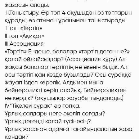
жазасын алады.
ІІ.Таныстыру. Әр топ 4 оқушыдан өз топтарын
құрады, өз атымен ұранымен таныстырады.
І топ «Тәртіп»
ІІ топ «Ақиқат»
ІІІ.Ассоциация
«Тәртіп» Ендеше, балалар «тәртіп деген не?»
қалай ойлайсыздар?
(Ассоциация құру) Ал,
жақсы балалар тәртіптің не екенін білдік. Ал
осы тәртіп қай кезде бұзылады? Осы сұраққа
жауап іздеп көрелік. Алдымен мына
бейнероликті көріп алайық. Бейнероликтен
не көрдік? (оқушылар жауабы тыңдалады.)
ІV“Тікелей сұрақ” әр топқа.
Ұрлық салдары неге әкеліп соғады?
Ұрлық дегенді калай түсінесің?
Ұрлық жасаған адамға тағайындалатын жаза
қандай?