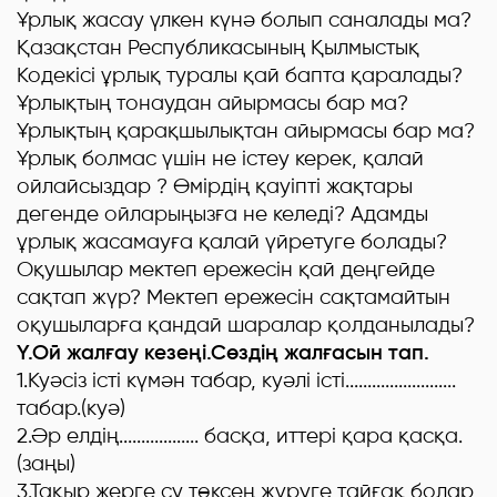
Ұрлық жасау үлкен күнә болып саналады ма?
Қазақстан Республикасының Қылмыстық
Кодекісі ұрлық туралы қай бапта қаралады?
Ұрлықтың тонаудан айырмасы бар ма?
Ұрлықтың қарақшылықтан айырмасы бар ма?
Ұрлық болмас үшін не істеу керек, қалай
ойлайсыздар ? Өмірдің қауіпті жақтары
дегенде ойларыңызға не келеді? Адамды
ұрлық жасамауға қалай үйретуге болады?
Оқушылар мектеп ережесін қай деңгейде
сақтап жүр? Мектеп ережесін сақтамайтын
оқушыларға қандай шаралар қолданылады?
Ү.Ой жалғау кезеңі.Сөздің жалғасын тап.
1.Куәсіз істі күмән табар, куәлі істі.........................
табар.(куә)
2.Әр елдің.................. басқа, иттері қара қасқа.
(заңы)
3.Тақыр жерге су төксең жүруге тайғақ болар,