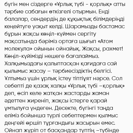
бүгін мен сіздерге «Ұрлық түбі - қорлық» атты
тәрбие сабағын өткізгелі отырмын. Енді
балалар, сендердің де құқықтық білімдеріңді
кеңейтуге уақыт келді. Шарамызды бастамас
бұрын жақсы көңіл-күймен сергіту
мақсатында бәріміз ортаға шығып «Атом
молекула» ойынын ойнайық. Жақсы, рахмет!
Көңіл-күйімізді нешеге бағалаймыз.
Халқымыздағы қалыптасқан қағидаға сай
қылымыс жасау – тәрбиесіздіктің белгісі.
Ұлтымыз үшін ұрлық істеу тіптіұят нәрсе. Сол
себепті де қазақ халқы «Ұрлық түбі –қорлық»
деп, өсіп келе жатқан жастарды жаман
әдеттен жиреніп, жақсы істерге қарай
ұмтылуға үндеген. Десекте, бүгінгі таңда
еліміз бойынша түрлі себептермен қылмыс
деңгейі өршіп тұрғандығы жасырын емес.
Ойнап жүріп от басқандар түптің –түбінде