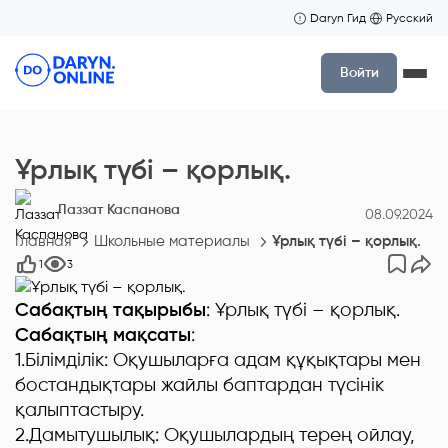
Daryn Гид
Русский
Войти
Ұрлық түбі – қорлық.
Лаззат Каспанова
08.09.2024
Главная
Школьные материалы
Ұрлық түбі – қорлық.
1
3
Сабақтың тақырыбы
: Ұрлық түбі – қорлық.
Сабақтың мақсаты
:
1.Білімділік: Оқушыларға адам құқықтары мен
бостандықтары жайлы баптардан түсінік
қалыптастыру.
2.Дамытушылық: Оқушылардың терең ойлау,