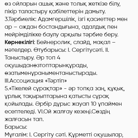
өз ойларын ашық және толық жеткізе білу,
пікір таластыру қабілеттерін дамыту.
3.Тәрбиелік: Адамгершілік, ізгі қасиеттер мен
ар – ождан бостандығына, адалдық пен
мейрімділікке баулу арқылы тәрбие беру.
Көрнекілігі
: Бейнеролик, слайд, мақал –
мәтелдер. Өтубарысы: І. Сергітусәті. ІІ.
Таныстыру. Әр топ 4
оқушыданөзтоптарынқұрады,
өзатыменұраныментаныстырады.
ІІІ.Ассоциация «Тәртіп»
5
.«Тікелей сұрақтар» - әр топқа заң, құқық,
ұрлық тақырыптарына қатысты сұрақ
қойылады. Әрбір дұрыс жауап 10 ұпаймен
есептеледі. VІ.Ой жалғау кезеңі.Сөздің
жалғасын тап.
Барысы:
Мұғалім: І. Сергіту сәті. Құрметті оқушылар,