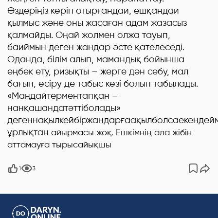
Өздеріңіз көріп отырғандай, ешқандай
қылмыс және оны жасаған адам жазасыз
қалмайды. Оңай жолмен олжа тауып,
баиймын деген жандар әсте қателеседі.
Оданда, білім алып, мамандық бойынша
еңбек ету, ризықты – жерге дән себу, мал
бағып, өсіру де табыс көзі болып табылады.
«Маңдайтерментапқан –
нанқашандатәттіболады»
дегеннақылкейбіржандарғаақылболсаекендейм
ұрлықтан
айырмасы жоқ. Ешкімнің ала жібін
аттамауға тырысайықшы
1
3