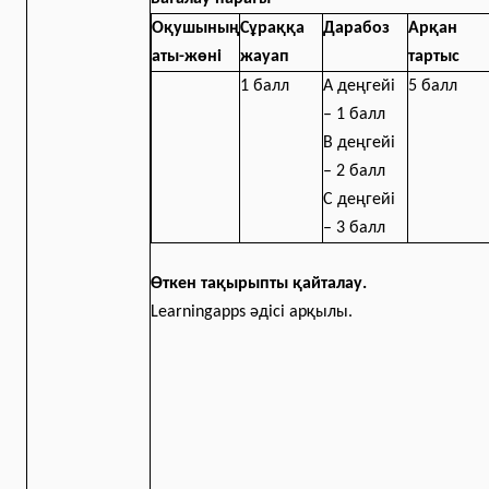
Оқушының
Сұраққа
Дарабоз
Арқан
аты-жөні
жауап
тартыс
1 балл
А деңгейі
5 балл
– 1 балл
В деңгейі
– 2 балл
С деңгейі
– 3 балл
Өткен тақырыпты қайталау.
Learningapps әдісі арқылы.