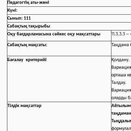
Педагогтің аты-жөні
Күні:
Сынып: 111
Сабақтың тақырыбы
11.3.3.3
Оқу бағдарламасына сәйкес
оқу мақсаттары
Сабақтың мақсаты:
Таңдама 
Бағалау критерийі
Қолдану.
Вариация
орташа к
Талдау.
Вариация
оларды б
Тілдік мақсаттар
Айтылым: 
таңдаман
Тыңдалы
формулал