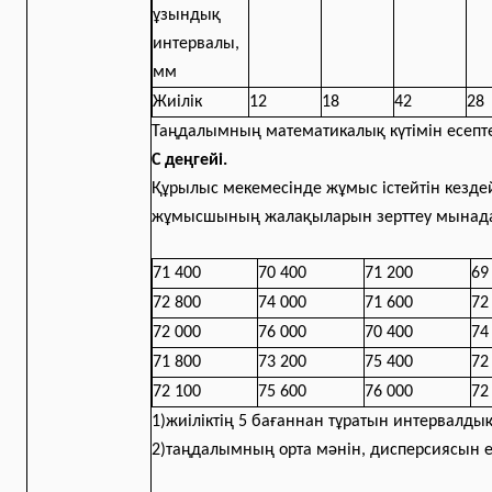
ұзындық
интервалы,
мм
Жиілік
12
18
42
28
Таңдалымның математикалық күтімін есепт
С деңгейі.
Құрылыс мекемесінде жұмыс істейтін кезде
жұмысшының жалақыларын зерттеу мынада
71 400
70 400
71 200
69
72 800
74 000
71 600
72
72 000
76 000
70 400
74
71 800
73 200
75 400
72
72 100
75 600
76 000
72
1)жиіліктің 5 бағаннан тұратын интервалды
2)таңдалымның орта мәнін, дисперсиясын е