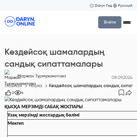
Daryn Гид
Русский
Войти
Кездейсоқ шамалардың
сандық сипаттамалары
Маржан Турмухаметова
08.09.2024
Главная
Наука
Кездейсоқ шамалардың сандық сипат
0
6
ҚЫСҚА МЕРЗІМДІ САБАҚ ЖОСПАРЫ
Ұзақ мерзімді жоспардың бөлімі
Мектеп