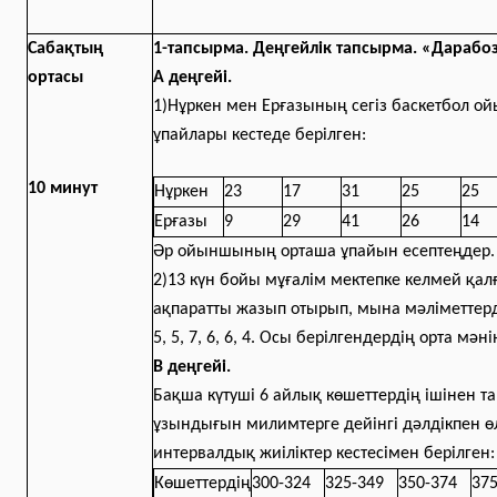
Сабақтың
1-тапсырма. Деңгейлік тапсырма. «Дарабо
ортасы
А деңгейі.
1)Нұркен мен Ерғазының сегіз баскетбол 
ұпайлары кестеде берілген:
10 минут
Нұркен
23
17
31
25
25
Ерғазы
9
29
41
26
14
Әр ойыншының орташа ұпайын есептеңдер.
2)13 күн бойы мұғалім мектепке келмей қа
ақпаратты жазып отырып, мына мәліметтерді ал
5, 5, 7, 6, 6, 4. Осы берілгендердің орта мә
В деңгейі.
Бақша күтуші 6 айлық көшеттердің ішінен 
ұзындығын милимтерге дейінгі дәлдікпен ө
интервалдық жиіліктер кестесімен берілген:
Көшеттердің
300-324
325-349
350-374
375