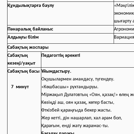
Құндылықтарға баулу
«Мәңгілі
экономика
шығарту 
Пәнаралық байланыс
Агрономия
Алдыңғы білім
Вариациял
Сабақтың жоспары
Сабақтың
Педагогтің әрекеті
кезеңі/уақыт
Сабақтың басы
Ұйымдастыру.
Оқушылармен амандасу, түгендеу.
7 минут
«Көшбасшы» рухтандыруы.
Міржақып Дулатовтың «Оян, қазақ!» өлең ж
Көзіңді аш, оян қазақ, көтер басты,
Өткізбей қараңғыда бекер жасты.
Жер кетті, дін нашарлап, хал арам боп,
Қарағым, енді жату жарамас-ты.
Бағалау парағы