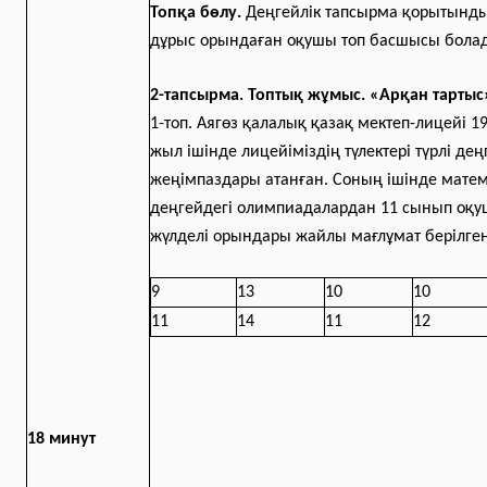
Топқа бөлу.
Деңгейлік тапсырма қорытынд
дұрыс орындаған оқушы топ басшысы бола
2-тапсырма. Топтық жұмыс. «Арқан тартыс
1-топ. Аягөз қалалық қазақ мектеп-лицейі 
жыл ішінде лицейіміздің түлектері түрлі де
жеңімпаздары атанған. Соның ішінде матем
деңгейдегі олимпиадалардан 11 сынып оқ
жүлделі орындары жайлы мағлұмат берілген
9
13
10
10
11
14
11
12
18 минут