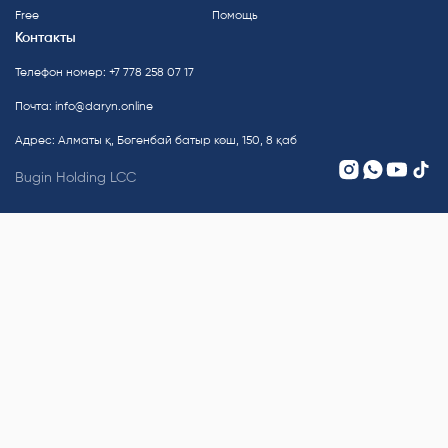
Free
Помощь
Контакты
Телефон номер: +7 778 258 07 17
Почта:
info@daryn.online
Адрес: Алматы қ, Бөгенбай батыр көш, 150, 8 қаб
Bugin Holding LCC