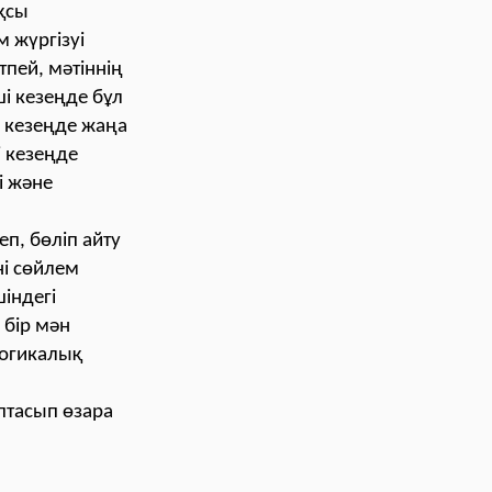
ақсы
 жүргізуі
тпей, мәтіннің
і кезеңде бұл
і кезеңде жаңа
і кезеңде
і және
еп, бөліп айту
ні сөйлем
шіндегі
 бір мән
логикалық
птасып өзара