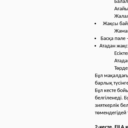
Балал
Ағайы
Жалал
Жақсы байқ
Жаман
Басқа пәле
Атадан жақс
Есікте
Атада
Төрде
Бұл мақалдағы
барлық түсінг
Бұл кесте бой
белгіленеді. 
зияткерлік бе
төмендегідей 
2-кесте. FILA