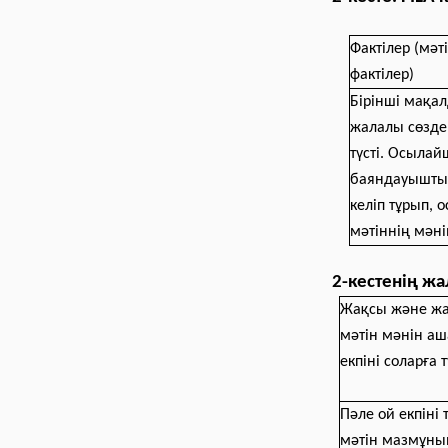
Фактілер (мәт
фактілер)
Бірінші мақа
жалалы сөзде
түсті. Осылай
баяндауышты
келіп тұрып, 
мәтіннің мәні
2
-
кестенің жа
Жақсы және жа
мәтін мәнін аш
екпіні соларға т
Пәле ой екпіні
мәтін мазмұн