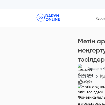
Курс
Мәтін а
меңгерту
тәсілдер
Эльмира К
Главная
Ку
2
6
Фонетика
ғылы
дыбыстары, ол