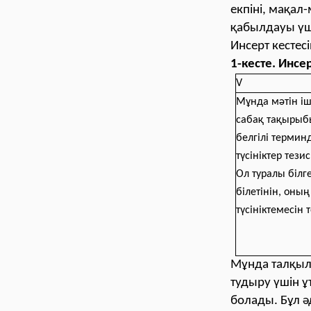
екпіні, мақал
қабылдауы үші
Инсерт кестес
1-кесте. Инсе
V
Мұнда мәтін іш
сабақ тақыры
белгілі термин
түсініктер тез
Ол туралы білг
білетінін, оны
түсініктемесін 
Мұнда талқыл
тудыру үшін ұ
болады. Бұл ә