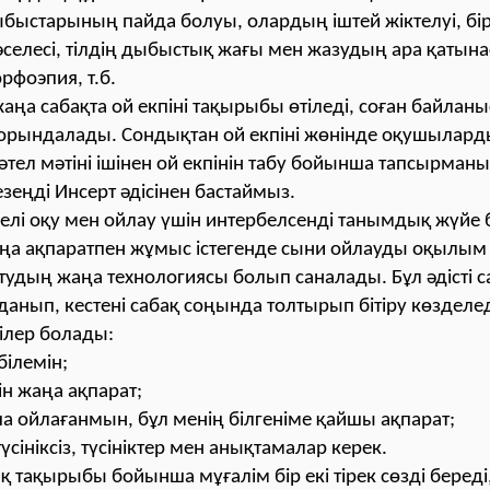
ыбыстарының пайда болуы, олардың іштей жіктелуі, бір-
әселесі, тілдің дыбыстық жағы мен жазудың ара қатына
рфоэпия, т.б.
ңа сабақта ой екпіні тақырыбы өтіледі, соған байлан
орындалады. Сондықтан ой екпіні жөнінде оқушылардың
тел мәтіні ішінен ой екпінін табу бойынша тапсырман
езеңді Инсерт әдісінен бастаймыз.
желі оқу мен ойлау үшін интербелсенді танымдық жүйе
ңа ақпаратпен жұмыс істегенде сыни ойлауды оқылы
дың жаңа технологиясы болып саналады. Бұл әдісті с
данып, кестені сабақ соңында толтырып бітіру көзделед
ілер болады:
білемін;
ін жаңа ақпарат;
ша ойлағанмын, бұл менің білгеніме қайшы ақпарат;
түсініксіз, түсініктер мен анықтамалар керек.
 тақырыбы бойынша мұғалім бір екі тірек сөзді береді