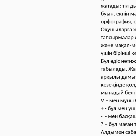
жатады: тіл д
буын, екпін м
орфография, о
Оқушыларға жа
тапсырмалар 
және мақал-мә
үшін бірінші к
Бұл әдіс нәти
табылады. Жа
арқылы дамыту
кезеңінде қол
мынадай белг
V – мен мұны 
+ - бұл мен үш
- - мен басқа
? – бұл маған 
Алдымен сабақ