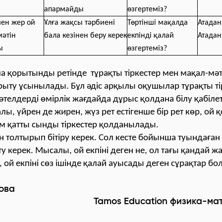
апармайды
өзгертеміз?
мен жер ой
Ұлға жақсы тәрбиені
Төртінші мақалда
Атадан
мәтін
бала кезінен беру керек
екпінді қалай
Атадан
ы
өзгертеміз?
а қорытынды ретінде тұрақты тіркестер мен мақал-мә
ыту ұсынылады. Бұл әдіс арқылы оқушылар тұрақты ті
телдерді өмірлік жағдайда дұрыс қолдана білу қабілет
ы, үйрен де жирен, жүз рет естігенше бір рет көр, ой қ
м қатты сынды тіркестер қолданылады.
ін толтырып бітіру керек. Сол кесте бойынша туындаға
у керек. Мысалы, ой екпіні деген не, ол тағы қандай 
ой екпіні сөз ішінде қалай ауысады деген сұрақтар бо
нова
Education физика-математ