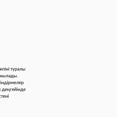
кпіні туралы
сынылады.
сіндірмелер
ы деңгейінде
стені