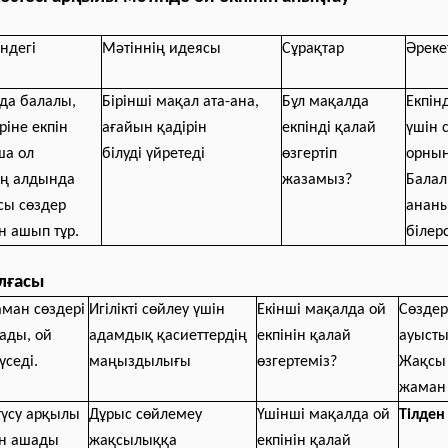
індегі
Мәтіннің идеясы
Сұрақтар
Әреке
лда балалы,
Бірінші мақал ата-ана,
Бұл мақалда
Екпінд
ріне екпін
ағайын қадірін
екпінді қалай
үшін 
ша ол
білуді үйретеді
өзгертіп
орнын
ң алдында
жазамыз?
Балал
осы сөздер
анан
н ашып тұр.
білер
лғасы
ман сөздері
Игілікті сөйлеу үшін
Екінші мақалда ой
Сөздер
ады, ой
адамдық қасиеттердің
екпінін қалай
ауысты
үседі.
маңыздылығы
өзгертеміз?
Жақсы
жаман
 түсу арқылы
Дұрыс сөйлемеу
Үшінші мақалда ой
Тілден
ын ашады
жақсылыққа
екпінін қалай