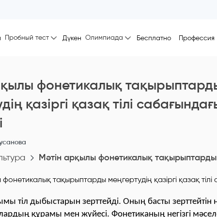
Пробный тест
Олимпиада
ы
Дүкен
Бесплатно
Профессия
рқылы фонетикалық тақырыптард
дің қазіргі қазақ тілі сабағындағ
і
усанова
льтура
Мәтін арқылы фонетикалық тақырыптарды ме
мы тіл дыбыстарын зерттейді. Оның басты зерттейтін 
ардың құрамы мен жүйесі. Фонетиканың негізгі мәсел