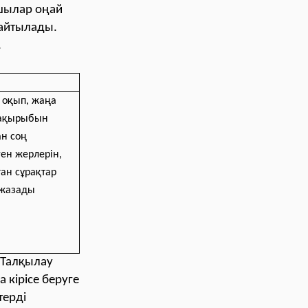
ушылар оңай
 айтылады.
.
 оқып, жаңа
тақырыбын
н соң
ген жерлерін,
ан сұрақтар
 жазады
 Талқылау
 кірісе беруге
терді