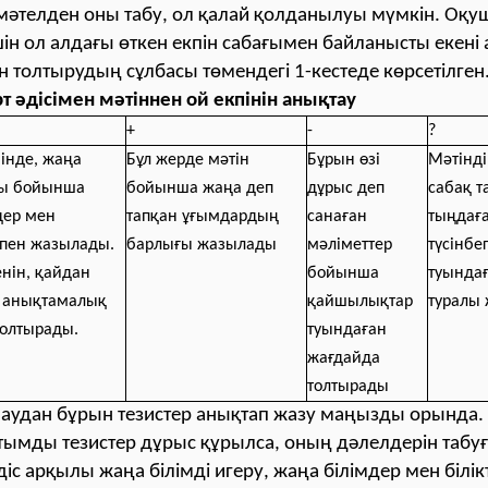
-мәтелден оны табу, ол қалай қолданылуы мүмкін. Оқ
н ол алдағы өткен екпін сабағымен байланысты екені
ін толтырудың сұлбасы төмендегі 1-кестеде көрсетілген
рт әдісімен мәтіннен ой екпінін анықтау
+
-
?
інде, жаңа
Бұл жерде мәтін
Бұрын өзі
Мәтінді
бы бойынша
бойынша жаңа деп
дұрыс деп
сабақ 
дер мен
тапқан ұғымдардың
санаған
тыңдаға
испен жазылады.
барлығы жазылады
мәліметтер
түсінбе
енін, қайдан
бойынша
туындағ
ң анықтамалық
қайшылықтар
туралы
толтырады.
туындаған
жағдайда
толтырады
аудан бұрын тезистер анықтап жазу маңызды орында.
тымды тезистер дұрыс құрылса, оның дәлелдерін табуға
діс арқылы жаңа білімді игеру, жаңа білімдер мен білік