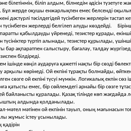
не білетінмін, біліп алдым, білмедім әдісін түзетуге ж
 Бұл жерде оқушы енжарлықпен емес белсенді оқылым
ні дәстүрлі тәсілдегідей түсінбеген жерлерін тастап ке
 түсінбеген жерлерді белгілеп алуды көздейді. Бірінш
қпаратты қабылдауды үйренеді, тезистер құрады, екінш
 түсініктер түртіп алынады, тезистер құрылады, үшінш
ты бар ақпаратпен салыстыру, бағалау, талдау жүргізед
езиспен білдіреді.
ем ішінде көңіл аударуға қажетті нақты бір сөзді бөлект
іру арқылы көрінеді. Ой екпіні тұрақты болмайды, өйтке
елген сөзге ой екпіні түсуі мүмкін. Логикалық екпін сөз і
ға қатысты емес, бір сөйлемдегі арнайы бір сөзге тұтас
ей байланысты құралады. Қазақ тілінде көп жағдайда 
уыштың алдында қолданылады.
ал-мәтел мәтінен ой екпінін тауып, оның мағынасын то
ылы жұмыс істеу ұсынылады.
 қадірін