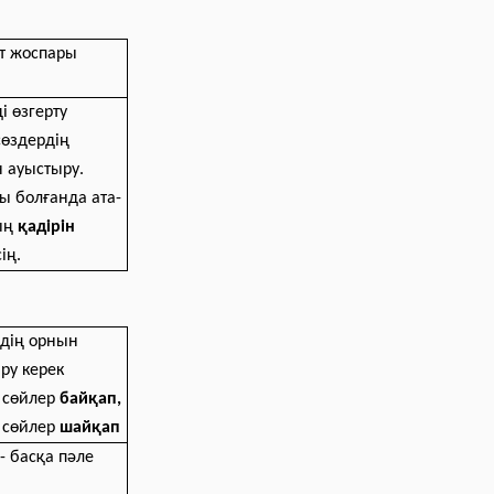
т жоспары
і өзгерту
сөздердің
 ауыстыру.
ы болғанда ата-
ың
қадірін
сің.
дің орнын
ру керек
 сөйлер
байқап,
 сөйлер
шайқап
-
басқа пәле