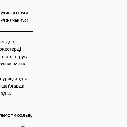
 ұл
жақсы
туса,
 ұл
жаман
туса
телдер
ркестерді
ін арттыруға
озғау, миға
н сұрақтарды
жағдайларда
лады.
икалық