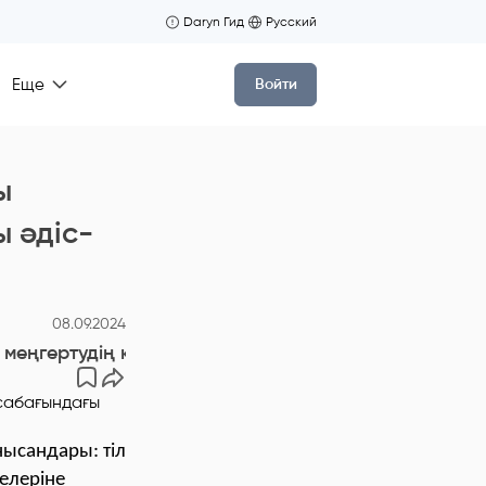
Daryn Гид
Русский
Еще
Войти
ы
ы әдіс-
08.09.2024
ңгертудің қазіргі қазақ тілі сабағындағы әдіс-тәс
нысандары: тіл
елеріне