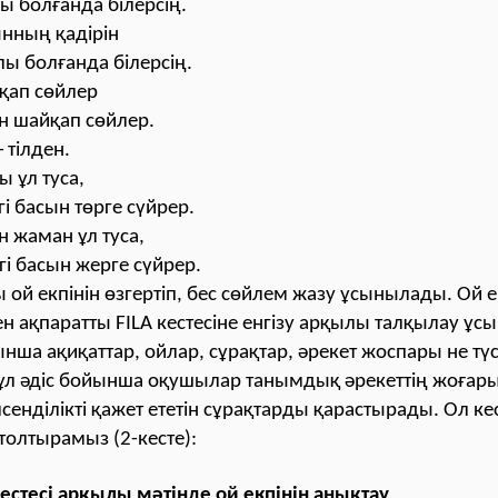
ы болғанда білерсің.
нның қадірін
ы болғанда білерсің.
ап сөйлер
 шайқап сөйлер.
–
тілден.
ы ұл туса,
гі басын төрге сүйрер.
н жаман ұл туса,
гі басын жерге сүйрер.
 ой екпінін өзгертіп, бес сөйлем жазу ұсынылады. Ой е
ен ақпаратты FILA кестесіне енгізу арқылы талқылау ұ
ынша ақиқаттар, ойлар, сұрақтар, әрекет жоспары не тү
Бұл әдіс бойынша оқушылар танымдық әрекеттің жоғар
лсенділікті қажет ететін сұрақтарды қарастырады. Ол ке
толтырамыз (2-кесте):
 кестесі арқылы мәтінде ой екпінін анықтау