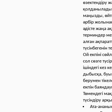
өзектендіру жә
қолданылады.
маңызды, өйтке
әрбір жолынан
әдісте жаңа а
терминдер мен
алған ақпарат
түсінбегенін т
Ой екпіні сөйл
сол сөзге түс
ішіндегі кез к
дыбысқа, буын
берумен тікел
екпін баянда
Төмендегі мақ
түсіндіру арқ
Ата
-
ананың