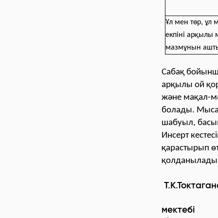
Ұл мен төр, ұл 
екпіні арқылы 
мазмұнын ашт
Сабақ бойынш
арқылы ой қор
және мақал-мә
болады. Мысал
шабуыл, басы
Инсерт кестес
қарастырып өт
қолданылады, 
Т.К.Токтага
Tamos 
мектебi