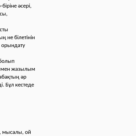
біріне әсері,
сы,
ысты
 не білетінін
ы орындату
 болып
м мен жазылым
абақтың әр
і. Бұл кестеде
, мысалы, ой