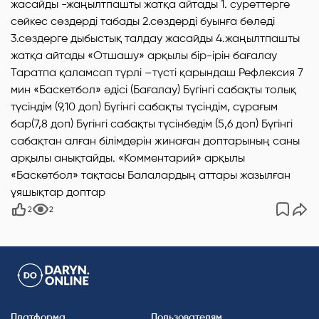
жасайды -жаңылтпашты жатқа айтады 1. суреттерге
сәйкес сөздерді табады 2.сөздерді буынға бөледі
3.сөздерге дыбыстық талдау жасайды 4.жаңылтпашты
жатқа айтады «Отшашу» арқылы бір-ірін бағалау
Таратпа қаламсап түрлі –түсті қарындаш Рефлексия 7
мин «Баскетбол» әдісі (Бағалау) Бүгінгі сабақты толық
түсіндім (9,10 доп) Бүгінгі сабақты түсіндім, сұрағым
бар(7,8 доп) Бүгінгі сабақты түсінбедім (5,6 доп) Бүгінгі
сабақтан алған білімдерін жинаған доптарының саны
арқылы анықтайды. «Комментарий» арқылы
«Баскетбол» тақтасы Балалардың аттары жазылған
ұяшықтар доптар
2
2
Платформа
Пользователям