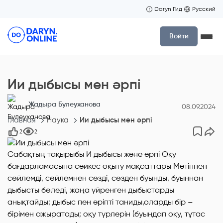
Daryn Гид
Русский
Войти
Ии дыбысы мен әрпі
Жадыра Булеуханова
08.09.2024
Главная
Наука
Ии дыбысы мен әрпі
2
2
Сабақтың тақырыбы И дыбысы және әрпі Оқу
бағдарламасына сәйкес оқыту мақсаттары Мәтіннен
сөйлемді, сөйлемнен сөзді, сөзден буынды, буыннан
дыбысты бөледі, жаңа үйренген дыбыстарды
анықтайды; дыбыс пен әріпті таниды,оларды бір –
бірімен ажыратады; оқу түрлерін (буындап оқу, тұтас