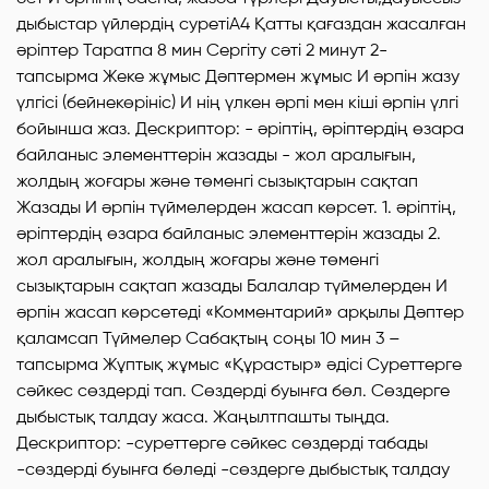
дыбыстар үйлердің суретіА4 Қатты қағаздан жасалған
әріптер Таратпа 8 мин Сергіту сәті 2 минут 2-
тапсырма Жеке жұмыс Дәптермен жұмыс И әрпін жазу
үлгісі (бейнекөрініс) И нің үлкен әрпі мен кіші әрпін үлгі
бойынша жаз. Дескриптор: - әріптің, әріптердің өзара
байланыс элементтерін жазады - жол аралығын,
жолдың жоғары және төменгі сызықтарын сақтап
Жазады И әрпін түймелерден жасап көрсет. 1. әріптің,
әріптердің өзара байланыс элементтерін жазады 2.
жол аралығын, жолдың жоғары және төменгі
сызықтарын сақтап жазады Балалар түймелерден И
әрпін жасап көрсетеді «Комментарий» арқылы Дәптер
қаламсап Түймелер Сабақтың соңы 10 мин 3 –
тапсырма Жұптық жұмыс «Құрастыр» әдісі Суреттерге
сәйкес сөздерді тап. Сөздерді буынға бөл. Сөздерге
дыбыстық талдау жаса. Жаңылтпашты тыңда.
Дескриптор: -суреттерге сәйкес сөздерді табады
-сөздерді буынға бөледі -сөздерге дыбыстық талдау