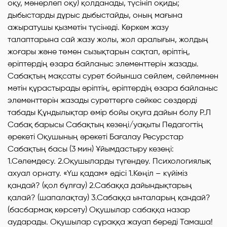
оқу, мәнерлеп оқу) қолданады, түсініп оқиды;
дыбыстарды дұрыс дыбыстайды, оның мағына
ажыратушы қызметін түсінеді. Көркем жазу
талаптарына сай жазу жолы, жол аралығын, жолдың
жоғары және төмен сызықтарын сақтап, әріптің,
әріптердің өзара байланыс элементтерін жазады.
Сабақтың мақсаты сурет бойынша сөйлем, сөйлемнен
мәтін құрастырады әріптің, әріптердің өзара байланыс
элементтерін жазады суреттерге сәйкес сөздерді
табады Құндылықтар өмір бойы оқуға дайын болу Р.Л
Сабақ барысы Сабақтың кезеңі/уақыты Педагогтің
әрекеті Оқушының әрекеті Бағалау Ресурстар
Сабақтың басы (3 мин) Ұйымдастыру кезеңі:
1.Сәлемдесу. 2.Оқушыларды түгендеу. Психологиялық
ахуал орнату. «Үш қадам» әдісі 1.Көңіл – күйіміз
қандай? (қол бұлғау) 2.Сабаққа дайындықтарың
қалай? (шапалақтау) 3.Сабаққа ынталарың қандай?
(басбармақ көрсету) Оқушылар сабаққа назар
аударады. Оқушылар сұраққа жауап береді Тамаша!