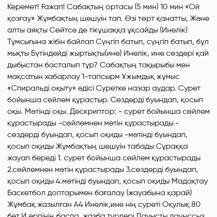
Керемет! Ғажап! Сабақтың ортасы (5 мин) 10 мин «Ой
қозғау» Жұмбақтың шешуін тап. Өзі төрт қанатты, Және
алты аяқты Сөйтсе де тікұшаққа ұқсайды (Инелік)
Тұмсығына жібін байлап Сүңгіп батып, сүңгіп батып, бұл
мықты Бүтіндейді жыртықты(ине) Инелік, ине сөздері қай
дыбыстан басталып тұр? Сабақтың тақырыбы мен
мақсатын хабарлау 1-тапсырм Ұжымдық жұмыс
«Спиральді оқыту» әдісі Суретке назар аудар. Сурет
бойынша сөйлем құрастыр. Сөздерді буындап, қосып
оқы. Мәтінді оқы. Дескриптор: - сурет бойынша сөйлем
құрастырады -сөйлемнен мәтін құрастырады -
сөздерді буындап, қосып оқиды -мәтінді буындап,
қосып оқиды Жұмбақтың шешуін табады Сұраққа
жауап береді 1. сурет бойынша сөйлем құрастырады
2.сөйлемнен мәтін құрастырады 3.сөздерді буындап,
қосып оқиды 4.мәтінді буындап, қосып оқиды Мадақтау
Баскетбол доптарымен бағалау (жауабына қарай)
Жұмбақ жазылған А4 Инелік,ине нің суреті Оқулық 80
бет И әрпінің баспа, жазба түрлері Дауысты,дауыссыз