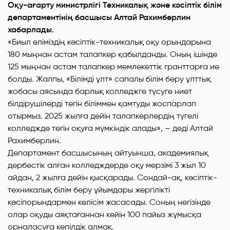
Оқу-ағарту министрлігі Техникалық және кәсіптік білім
департаментінің басшысы Алтай Рахимберлин
хабарлады.
«Биыл еліміздің кәсіптік-техникалық оқу орындарына
180 мыңнан астам талапкер қабылданды. Оның ішінде
125 мыңнан астам талапкер мемлекеттік гранттарға ие
болды. Жалпы, «Білімді ұлт» сапалы білім беру ұлттық
жобасы аясында барлық колледжге түсуге ниет
білдірушілерді тегін біліммен қамтуды жоспарлап
отырмыз. 2025 жылға дейін талапкерлердің түгелі
колледжде тегін оқуға мүмкіндік алады», – деді Алтай
Рахимберлин.
Департамент басшысының айтуынша, академиялық
дербестік алған колледждерде оқу мерзімі 3 жыл 10
айдан, 2 жылға дейін қысқарады. Сондай-ақ, кәсіптік-
техникалық білім беру ұйымдары жергілікті
кәсіпорындармен келісім жасасады. Соның негізінде
олар оқуды аяқтағаннан кейін 100 пайыз жұмысқа
орналасуға кепілдік алмақ.