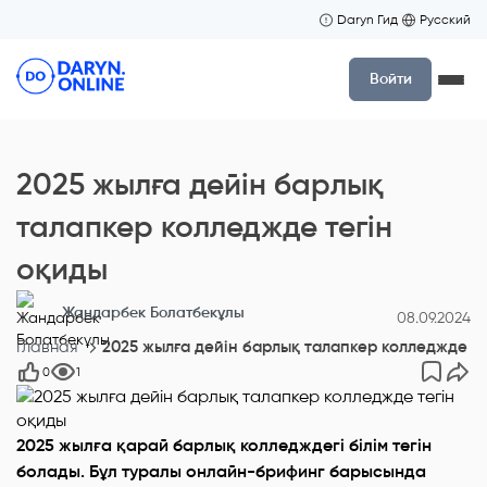
Daryn Гид
Русский
Войти
2025 жылға дейін барлық
талапкер колледжде тегін
оқиды
Жандарбек Болатбекұлы
08.09.2024
Главная
2025 жылға дейін барлық талапкер колледжде те
0
1
2025 жылға қарай барлық колледждегі білім тегін
болады. Бұл туралы онлайн-брифинг барысында