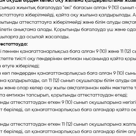
ған оқушы бірден келесі оқу жылына қалдырылатыны жазы
ымша жиынтық бағалауда "екі" бағасын алған 9 (10) сыны
статтауға жіберілмейді, қайта оқу жылына қалдырылады. Ал 
тынды аттестаттауға жіберілмейді және білім алуды аяқт
ілетін анықтама алады. Қорытынды бағалауда үш және ода
ушыларға да осылай жасалады.
естаттауда:
і пәннен қанағаттанарлықсыз баға алған 9 (10) және 11 (12) 
епте тиісті оқу пәндерінен емтихан нысанында қайта қор
өтуге жіберіледі;
 көп пәндерден қанағаттанарлықсыз баға алған 9 (10) сы
на қалдырылады, ал 11 (12) сынып оқушылары білім алуды а
 және олар келер оқу жылы аяқталғаннан кейін мектепте ти
та емтихан тапсырып, қорытынды аттестаттаудан өтеді;
нды аттестаттаудан өткен 9 (10) сынып оқушыларына негізгі 
т беріледі, ал қанағаттанарлықсыз баға алғандар қайта о
нды аттестаттаудан өткен 11 (12) сынып оқушыларына жалпы
т беріледі, ал қанағаттанарлықсыз баға алғандар білім а