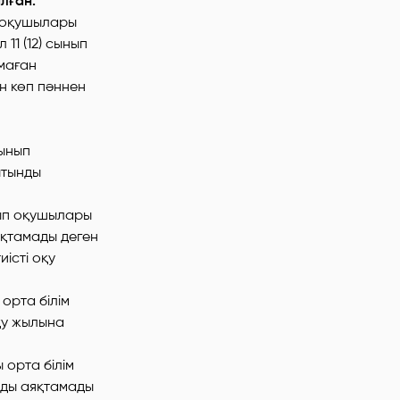
лған.
п оқушылары
11 (12) сынып
амаған
н көп пәннен
сынып
ытынды
нып оқушылары
яқтамады деген
істі оқу
орта білім
қу жылына
 орта білім
луды аяқтамады