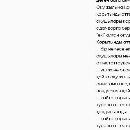
деген баға ал
Оқу жылына қос
қорытынды атте
оқушылары қоры
адамдарға бер
"екі" алған оқ
Қорытынды атт
– бір немесе ек
оқушылары мект
аттестаттаудан 
– үш және одан
қайта оқу жылы
анықтама алады
пәндерінен қай
– қайта қорыты
туралы аттеста
қалдырылады;
– қайта қорыты
туралы аттеста