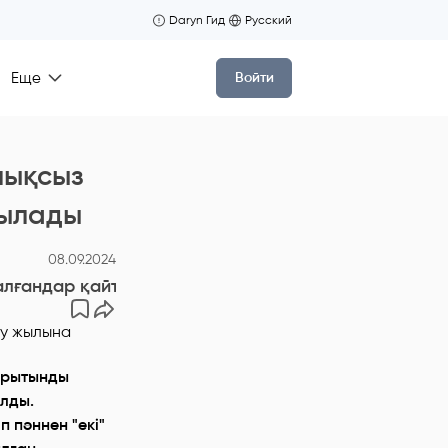
Daryn Гид
Русский
Еще
Войти
лықсыз
рылады
08.09.2024
 алғандар қайта оқу жылына қалдырылады
орытынды
лды.
 пәннен "екі"