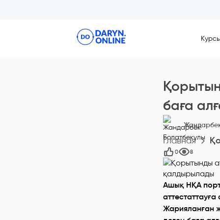
Курс
Қорытын
баға ал
Жандарбек
Главная
Қо
0
8
Ашық НҚА порт
аттестаттауға
Жарияланған жо