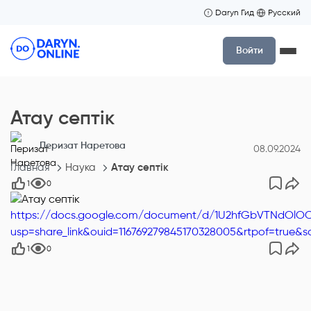
Daryn Гид
Русский
Войти
Атау септік
Перизат Наретова
08.09.2024
Главная
Наука
Атау септік
1
0
https://docs.google.com/document/d/1U2hfGbVTNdOl
usp=share_link&ouid=116769279845170328005&rtpof=true&s
1
0