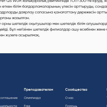
тет QS WUR халықаралық рейтингінде ТОП-300-ге кіруді, 
н өткен білім бағдарламаларының үлесін арттыруды, сонд
кадрларды даярлау сапасына қанағаттану дәрежесін артт
рғаны жазылған.
 орны шетелдік оқытушылар мен шетелдік білім алушылард
ейді. Бұл негізінен шетелдік филиалдар ашу есебінен және
нен жүзеге асырылмақ.
Преподавателям
Сообщества
 соглашение
Олимпиада
О нас
нциальности
Free
Помощь