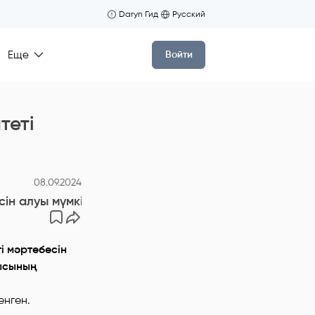
Daryn Гид
Русский
Еще
Войти
теті
08.09.2024
ін алуы мүмкін
і мәртебесін
лысының
енген.