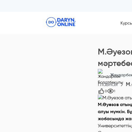
Курс
М.Әуезо
мәртебес
Жандарбек
Главная
М.
0
1
М.Әуезов атынд
алуы мүмкін. 
жобасында жа
Университеттің