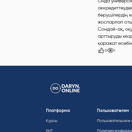
Онда универси
аккредиттеуде
берушілердің 
жоспарлап оты
Сондай-ақ, оқу
арттыруды көзд
қаражат есебі
0
1
Платформа
Пользователям
Курсы
Пользовательское
ЕНТ
Политика конфиде