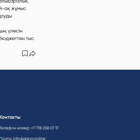
халықаралық
ай-ақ жұмыс
ыруды
ың үлесін
 бюджеттен тыс
Контакты
Телефон номер: +7 778 258 07 17
Почта:
info@daryn.online