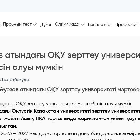
Пробный тест
Олимпиада
ы
Дүкен
Бесплатно
Профессия
в атындағы ОҚУ зерттеу универси
ін алуы мүмкін
 Болатбекұлы
Әуезов атындағы ОҚУ зерттеу университеті мәртебес
ағы Оңтүстік Қазақстан университеті зерттеу университет
Бұл жайлы Ашық НҚА порталында жарияланған үкімет қау
зылған.
 2023 – 2027 жылдарға арналған даму бағдарламасы әзірл