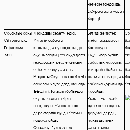
нөмерін таңдайды.
2.Сұрақтарға жауап
береді.
Сабақтың соңы
«Пайдалы себет» әдісі.
Білімді жемістер
Со
Ой толғаныс.
Мұғалім сабақты
тізбегі арқызы өзін
ба
Рефлексия
қорытындылау мақсатында
бағалауды.
бо
5
мин.
оқушылардың сабаққа деген
Оқушылар бүгінгі
оқ
көзқарасын, рефлексиясын
сабақтың мақсаты,
са
себетке салу ұсынады
тақырыбы бойынша
бе
Мақсаты:
Оқушы алған білімін
өз ойын айту арқылы
бо
саралай білуге дағдыланады.
сабаққа қорытынды
ба
Тиімділігі:
Тақырып бойынша
жасайды.
оқушылардың пікірін
Қызыл түсті жеміс:
анықтайды. Жинақталған
адам ағзасындағы
деректердің құнды болуын
дәрумендердің
қадағалайды.
маңыздылығын
Саралау:
Бұл кезеңде
сипаттайды