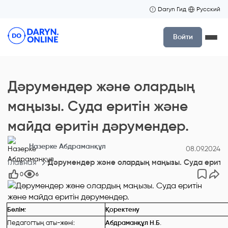
Daryn Гид
Русский
Войти
Дәрумендер және олардың
маңызы. Суда еритін және
майда еритін дәрумендер.
Назерке Абдраманқұл
08.09.2024
Главная
Дәрумендер және олардың маңызы. Суда еритін
0
6
Бөлім:
Қоректену
Педагогтың аты-жөні:
Абдраманқұл Н.Б.