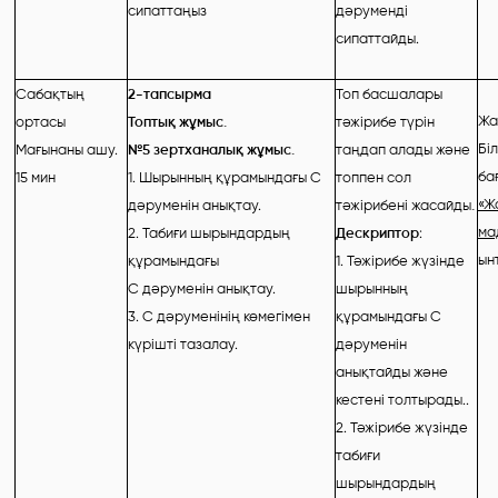
сипаттаңыз
дәруменді
сипаттайды.
Сабақтың
2-тапсырма
Топ басшалары
Жа
ортасы
Топтық жұмыс.
тәжірибе түрін
Бі
Мағынаны ашу.
№5 зертханалық жұмыс.
таңдап алады және
ба
15 мин
1. Шырынның құрамындағы С
топпен сол
«Ж
дәруменін анықтау.
тәжірибені жасайды
.
ма
2. Табиғи шырындардың
Дескриптор
:
ын
құрамындағы
1. Тәжірибе жүзінде
С дәруменін анықтау.
шырынның
3. С дәруменінің көмегімен
құрамындағы С
күрішті тазалау.
дәруменін
анықтайды және
кестені толтырады..
2. Тәжірибе жүзінде
табиғи
шырындардың