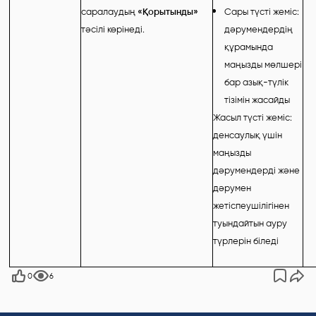
саралаудың
«Қорытынды»
Сары түсті жеміс:
тәсілі көрінеді.
дәрумендердің
құрамында
маңызды мөлшері
бар азық-түлік
тізімін жасайды
Жасыл түсті жеміс:
денсаулық үшін
маңызды
дәрумендерді және
дәрумен
жетіспеушілігінен
туындайтын ауру
түрлерін біледі
0
6