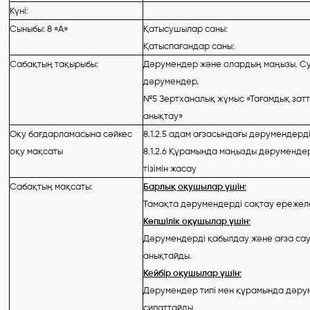
Күні:
Сыныбы: 8 «А»
Қатысушылар саны:
Қатыспағандар саны:
Сабақтың тақырыбы:
Дәрумендер және олардың маңызы. Суд
дәрумендер.
№5 Зертханалық жұмыс «Тағамдық зат
анықтау»
Оқу бағдарламасына сәйкес
8.1.2.5 адам ағзасындағы дәрумендерд
оқу мақсаты
8.1.2.6 Құрамында маңызды дәрумендер
тізімін жасау
Сабақтың мақсаты:
Барлық оқушылар үшін:
Тамақта дәрумендерді сақтау ережел
Көпшілік оқушылар үшін:
Дәрумендерді қабылдау және ағза са
анықтайды.
Кейбір оқушылар үшін:
Дәрумендер типі мен құрамында дәрум
сипаттайды