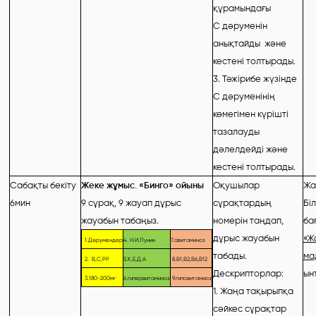
құрамындағы
С дәруменін
анықтайды және
кестені толтырады.
3. Тәжірибе жүзінде
С дәруменінің
көмегімен күрішті
тазалауды
дәлелдейді және
кестені толтырады.
Сабақты бекіту
Жеке жұмыс. «Бинго» ойыны
Оқушылар
Жа
6мин
9 сұрақ, 9 жауап дұрыс
сұрақтардың
Бі
жауабын табаңыз.
номерін таңдап,
ба
дұрыс жауабын
«Ж
1
.Дәрумендер
4. Н.И.Лунин
7
.авитаминоз
табады.
ма
2
.
В,С,РР
5.
К,Е,Д,А
8.В1
,В2,В
6
,В
12
Дескрипторлар:
ын
3
.
180-200мг
6.
гипервитаминоз
9.гиповитамиоз
1. Жаңа тақырыпқа
сәйкес сұрақтар