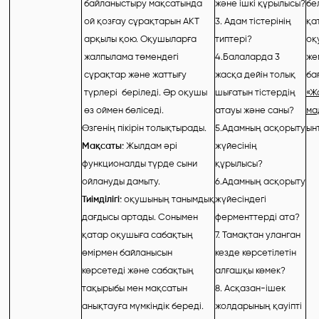
байланыстыру мақсатында
және ішкі құрылысы?
бе
ой қозғау сұрақтарын АКТ
3. Адам тістерінің
қа
арқылы қою. Оқушыларға
типтері?
оқ
жалпылама төмендегі
4.Балаларда 3
же
сұрақтар және жаттығу
жасқа дейін толық
ба
түрлері беріледі. Әр оқушы
шығатын тістердің
«Ж
өз оймен бөліседі.
атауы және саны?
ма
Өзгенің пікірін толықтырады.
5.Адамның асқорыту
ын
Мақсаты:
Жылдам әрі
жүйесінің
функционалды түрде сыни
құрылысы?
ойлануды дамыту.
6.Адамның асқорыту
Тиімділігі:
оқушының танымдық
жүйесіндегі
дағдысы артады. Сонымен
ферменттерді ата?
қатар оқушыға сабақтың
7. Тамақтан уланган
өмірмен байланысын
кезде көрсетілетін
көрсетеді және сабақтың
алғашқы көмек?
тақырыбы мен мақсатын
8. Асқазан-ішек
анықтауға мүмкіндік береді.
жолдарының қауіпті