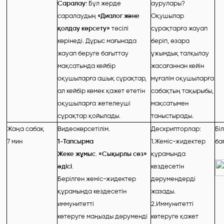
Саралау:
Бұл жерде
аурулары?
саралаудың
«Диалог және
Оқушылар
қолдау көрсету»
тәсілі
сұрақтарға жауап
көрінеді. Дұрыс мағынада
беріп, өзара
жауап беруге бағыттау
ұжымдық талқылау
мақсатында кейбір
жасағаннан кейін
оқушыларға ашық сұрақтар,
мұғалім оқушыларға
ал кейбір көмек қажет ететін
сабақтың тақырыбы,
оқушыларға жетелеуші
мақсатымен
сұрақтар қойылады.
таныстырады.
Жаңа сабақ
Видеокөрсетілім
.
Дескрипторлар:
Бі
7
мин
1-Тапсырма
1.Жеміс-жидектер
ба
Жеке жұмыс. «Сықырлы сөз»
құрамында
әдісі.
кездесетін
Берілген жеміс-жидектер
дәрумендерді
құрамында кездесетін
жазады.
иммунитетті
2.Иммунитетті
көтеруге маңызды дәруменді
көтеруге қажет