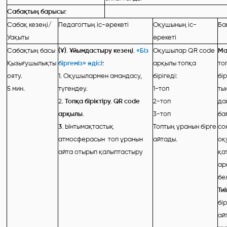
Сабақтың барысы:
Сабақ кезеңі/
Педагогтың іс-әрекеті
Оқушының іс-
Ба
Уақыты
әрекеті
Сабақтың басы
(Ұ). Ұйымдастыру кезеңі.
«Біз
Оқушылар QR code
Ма
Қызығушылықты
біргеміз» әдісі
:
арқылы топқа
то
ояту.
1. Оқушылармен амандасу,
бірігеді:
бі
5 мин.
түгендеу.
1-топ
ты
2.
Топқа біріктіру. QR code
2-топ
да
арқылы.
3-топ
ба
3.
Ынтымақтастық
Топтың ұранын бірге
со
атмосферасын топ ұранын
айтады.
оқ
айта отырып қалыптастыру
қа
ар
бе
Тиі
бі
ай