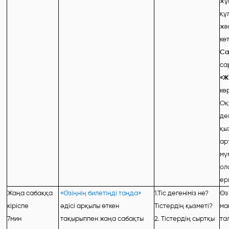
жұ
құ
жә
кө
Са
са
«Ж
көр
Оқ
де
қы
ар
мү
ол
ерк
Жаңа сабаққа
«Өзіңнің билетіңді таңда»
1.Тіс дегеніміз не?
Өз
кіріспе
әдісі арқылы өткен
Тістердің қызметі?
ма
7мин
тақырыппен жаңа сабақты
2. Тістердің сыртқы
та