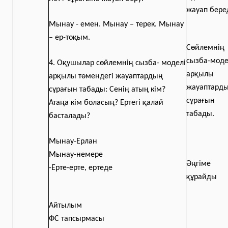
жауап бере
Мынау - емен. Мынау – терек. Мынау
– ер-тоқым.
Сөйлемнің
сызба-моде
4. Оқушылар сөйлемнің сызба- моделі
арқылы
арқылы төмендегі жауаптардың
жауаптард
сұрағын табады: Сенің атың кім?
сұрағын
Атаңа кім боласың? Ертегі қалай
табады.
басталады?
Мынау-Ерлан
Мынау-немере
Әңгіме
-Ерте-ерте, ертеде
құрайды
Айтылым
ФС тапсырмасы