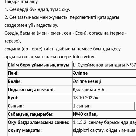
Тақырыпты ашу
1. Сөздерді буындап, тұтас оқу.
2. Сөз мағынасымен жұмысты перспективті қатардағы
сөздермен ұйымдастыру.
Сөздің басына (мен - емен, сен - Есен), ортасына (терме -
терезе),
соңына (ер - ерте) тиісті дыбысты немесе буынды қосу
арқылы оның мағынасы өзгеретінін түсіну.
Білім беру ұйымының атауы
Ы.Сүлейменов атындағы №37 
Пәні:
Әліппе
Бөлім:
Әліппе кезеңі
Педагогтың аты-жөні:
Қылышбай Н.Б.
К
үні:
18.10.2022ж
Сынып:
1 сынып
Сабақтың тақырыбы:
№40 сабақ.
Оқу бағдарламасына сәйкес
1.1.5.2 сөйлеу барысында дау
оқыту мақсаты:
кідірісті сақтау, ойды ым-иш