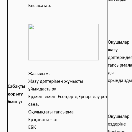
Бес асатар.
Оқушылар
жазу
дәптеріндег
тапсырмал
ды
Жазылым.
орындайды
Жазу дәптерімен жұмысты
Сабақты
ұйымдастыру
қорыту
Ер,мен, емен, Есен,ерте,Ернар, елу рет
6
минут
сана.
Оқулықтағы тапсырма
Оқушылар
Ер қанаты – ат.
өздеріне
ЕБҚ