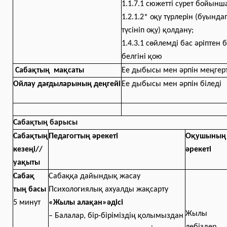
1.1.7.1 сюжетті сурет бойынш
1.2.1.2* оқу түрлерін (буындап
түсініп оқу) қолдану;
1.4.3.1 сөйлемді бас әріптен 
белгіні қою
Сабақтың мақсаты
Ее дыбысы мен әрпін меңгер
Ойлау дағдыларының деңгейі
Ее дыбысы мен әрпін біледі
Сабақтың барысы
Сабақтың
Педагогтың әрекеті
Оқушының
кезеңі//
әрекеті
уақыты
Сабақ
Сабаққа дайындық жасау
тың басы
Психологиялық ахуалды жақсарту
5 минут
«Жылы алақан»әдісі
Жылы
– Балалар, бір-біріміздің қолымыздан