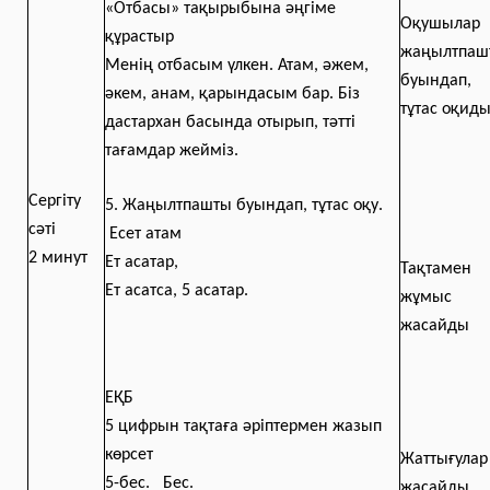
«Отбасы» тақырыбына әңгіме
Оқушылар
құрастыр
жаңылтпаш
Менің отбасым үлкен. Атам, әжем,
буындап,
әкем, анам, қарындасым бар. Біз
тұтас оқид
дастархан басында отырып, тәтті
тағамдар жейміз.
Сергіту
5. Жаңылтпашты буындап, тұтас оқу.
сәті
Есет атам
2 минут
Ет асатар,
Тақтамен
Ет асатса, 5 асатар.
жұмыс
жасайды
ЕҚБ
5 цифрын тақтаға әріптермен жазып
көрсет
Жаттығулар
5-бес. Бес.
жасайды