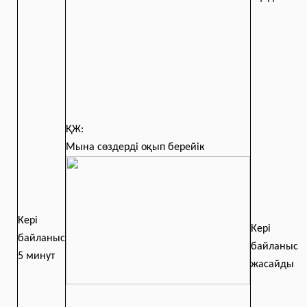
ҚЖ:
Мына сөздерді оқып берейік
Кері
Кері
байланыс
байланыс
5 минут
жасайды