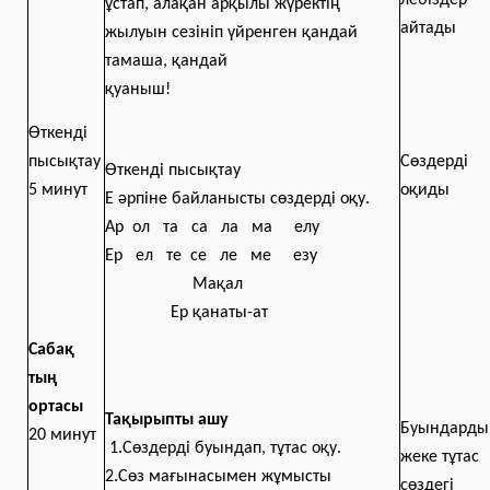
лебіздер
ұстап, алақан арқылы жүректің
айтады
жылуын сезініп үйренген қандай
тамаша, қандай
қуаныш!
Өткенді
пысықтау
Сөздерді
Өткенді пысықтау
5 минут
оқиды
Е әрпіне байланысты сөздерді оқу.
Ар ол та са ла ма елу
Ер ел те се ле ме езу
Мақал
Ер қанаты-ат
Сабақ
тың
ортасы
Тақырыпты ашу
Буындарды
20 минут
1.Сөздерді буындап, тұтас оқу.
жеке тұтас
2.Сөз мағынасымен жұмысты
сөздегі