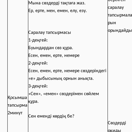
берілген
Мына сөздерді тақтаға жаз.
саралау
Ер, ерте, мен, емен, елу, езу.
тапсырмал
рын
орындайды
Саралау тапсырмасы
1-деңгей:
Буындардан сөз құра.
Есен, емен, ерте, немере
2-деңгей:
Есен, емен, ерте, немере сөздеріндегі
«е» дыбысының орнын анықта.
3-деңгей:
«Сен», «емен» сөздерімен сөйлем
Қосымша
құра.
тапсырма
2минут
Сен еменді көрдің бе?
Сөздерді
оқиды