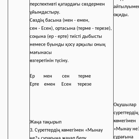
перспективті қатардағы сөздермен
айтылуыме
ұйымдастыру.
оқиды.
Сөздің басына (мен - емен,
сен - Есен), ортасына (терме - терезе),
соңына (ер - ерте) тиісті дыбысты
немесе буынды қосу арқылы оның
мағынасы
өзгеретінін түсіну.
Ер мен сен терме
Ерте емен Есен терезе
Оқушылар
суреттердің
көмегімен
Жаңа тақырып
«Мынау не
3. Суреттердің көмегімен «Мынау
сұрағына
не?» сұрағына жауап беру.