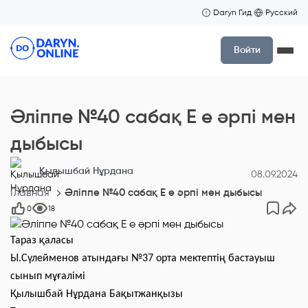
Daryn Гид
Русский
Войти
Әліппе №40 сабақ Е е әрпі мен
дыбысы
Қылышбай Нұрдана
08.09.2024
Главная
Әліппе №40 сабақ Е е әрпі мен дыбысы
0
18
Тараз қаласы
Ы.Сүлейменов атындағы №37 орта мектептің бастауыш
сынып мұғалімі
Қылышбай Нұрдана Бақытжанқызы