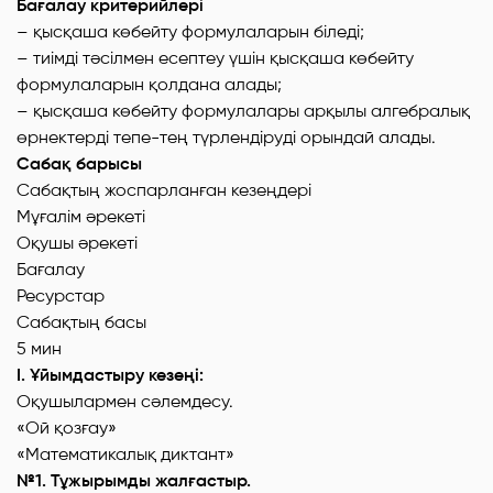
Бағалау критерийлері
– қысқаша көбейту формулаларын біледі;
– тиімді тәсілмен есептеу үшін қысқаша көбейту
формулаларын қолдана алады;
– қысқаша көбейту формулалары арқылы алгебралық
өрнектерді тепе-тең түрлендіруді орындай алады.
Сабақ барысы
Сабақтың жоспарланған кезеңдері
Мұғалім әрекеті
Оқушы әрекеті
Бағалау
Ресурстар
Сабақтың басы
5 мин
І. Ұйымдастыру кезеңі:
Оқушылармен сәлемдесу.
«Ой қозғау»
«Математикалық диктант»
№1. Тұжырымды жалғастыр.