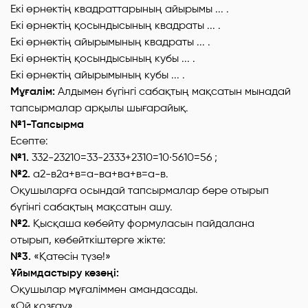
Екі өрнектің квадраттарының айырымы ... .
Екі өрнектің қосындысының квадраты ... .
Екі өрнектің айырымының квадраты ... .
Екі өрнектің қосындысының кубы ... .
Екі өрнектің айырымының кубы ... .
Мұғалім:
Алдымен бүгінгі сабақтың мақсатын мынадай
тапсырмалар арқылы шығарайық.
№1-Тапсырма
Есепте:
№1.
332-23210=33-2333+2310=10∙5610=56 ;
№2.
а2-в2а+в=а-ва+ва+в=а-в.
Оқушыларға осындай тапсырмалар бере отырып
бүгінгі сабақтың мақсатын ашу.
№2.
Қысқаша көбейту формуласын пайдалана
отырып, көбейткіштерге жікте:
№3.
«Қатесін түзе!»
Ұйымдастыру кезеңі:
Оқушылар мұғаліммен амандасады.
«Ой қозғау»