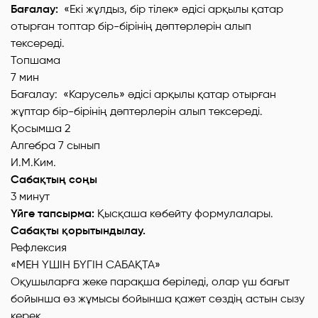
Бағалау:
«Екі жұлдыз, бір тілек» әдісі арқылы қатар
отырған топтар бір-бірінің дәптерлерін алып
тексереді.
Топшама
7 мин
Бағалау: «Карусель» әдісі арқылы қатар отырған
жұптар бір-бірінің дәптерлерін алып тексереді.
Қосымша 2
Алгебра 7 сынып
И.М.Ким.
Сабақтың соңы
3 минут
Үйге тапсырма:
Қысқаша көбейту формулалары.
Сабақты қорытындылау.
Рефлексия
«МЕН ҮШІН БҮГІН САБАҚТА»
Оқушыларға жеке парақша беріледі, олар үш бағыт
бойынша өз жұмысы бойынша қажет сөздің астын сызу
керек.