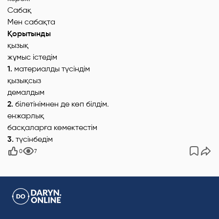
Сабақ
Мен сабақта
Қорытынды
қызық
жұмыс істедім
1.
материалды түсіндім
қызықсыз
демалдым
2.
білетінімнен де көп білдім.
енжарлық
басқаларға көмектестім
3.
түсінбедім
0
7