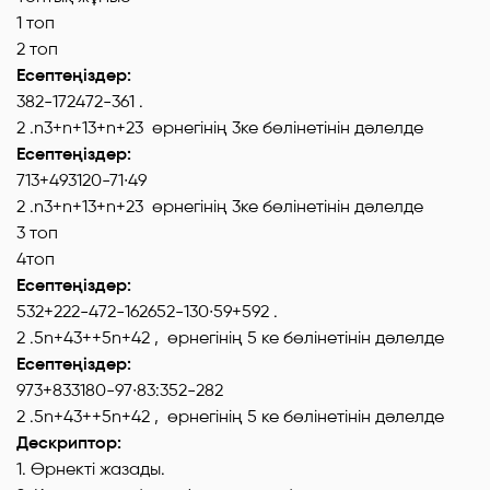
1 топ
2 топ
Есептеңіздер:
382-172472-361 .
2 .n3+n+13+n+23 өрнегінің 3ке бөлінетінін дәлелде
Есептеңіздер:
713+493120-71∙49
2 .n3+n+13+n+23 өрнегінің 3ке бөлінетінін дәлелде
3 топ
4топ
Есептеңіздер:
532+222-472-162652-130∙59+592 .
2 .5n+43++5n+42 , өрнегінің 5 ке бөлінетінін дәлелде
Есептеңіздер:
973+833180-97∙83:352-282
2 .5n+43++5n+42 , өрнегінің 5 ке бөлінетінін дәлелде
Дескриптор:
1. Өрнекті жазады.