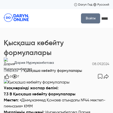
Daryn Гид
Русский
Войти
Қысқаша көбейту
формулалары
Дария Нурмуханбетова
08.09.2024
Главная
Қысқаша көбейту формулалары
0
7
Ұзақмерзімді жоспар бөлімі:
7.3 В Қысқаша көбейту формулалары
Мектеп:
«Дінмұхаммед Қонаев атындағы №44 мектеп-
гимназия» КММ
Мұғалімнің аты-жөні:
Нурмуханбетова Дария