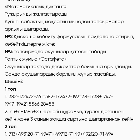
«Математикалық диктант»
Тұжырымды жалғастырады
бүгінгі сабақтың мақсатын мынадай тапсырмалар
арқылы шығарады.
№2
Қысқаша көбейту формуласын пайдалана отырып,
көбейткіштерге жікте:
№3
тапсырмада оқушылар қатесін табады
Топтық жұмыс «Эстафета»
Оқушылар тақтада дескриптор бойынша орындайды.
Сонда оқушылардың барлығы жұмыс жасайды.
Шешімі:
1 топ
1. 382-172472-361=382-172472-192=38-1738+1747-
1947+19=21∙5566∙28=58
2. n3+n+13+n+23 өрнегін құрамыз, түрлендіргеннен
кейін және 3 санын жақша сыртына шығарғаннан кейін
2 топ
1. 713+493120-71∙49=71+49712-71∙49+492120-71∙49=