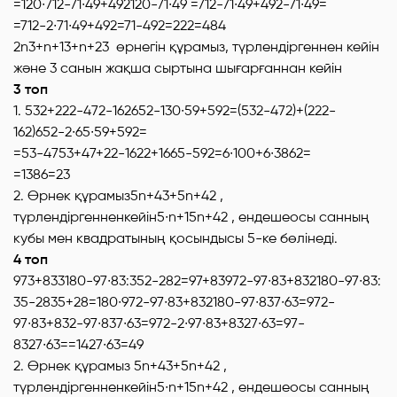
=120∙712-71∙49+492120-71∙49 =712-71∙49+492-71∙49=
=712-2∙71∙49+492=71-492=222=484
2n3+n+13+n+23 өрнегін құрамыз, түрлендіргеннен кейін
және 3 санын жақша сыртына шығарғаннан кейін
3 топ
1. 532+222-472-162652-130∙59+592=(532-472)+(222-
162)652-2∙65∙59+592=
=53-4753+47+22-1622+1665-592=6∙100+6∙3862=
=1386=23
2. Өрнек құрамыз5n+43+5n+42 ,
түрлендіргенненкейін5∙n+15n+42 , ендешеосы санның
кубы мен квадратының қосындысы 5-ке бөлінеді.
4 топ
973+833180-97∙83:352-282=97+83972-97∙83+832180-97∙83:
35-2835+28=180∙972-97∙83+832180-97∙837∙63=972-
97∙83+832-97∙837∙63=972-2∙97∙83+8327∙63=97-
8327∙63==1427∙63=49
2. Өрнек құрамыз 5n+43+5n+42 ,
түрлендіргенненкейін5∙n+15n+42 , ендешеосы санның