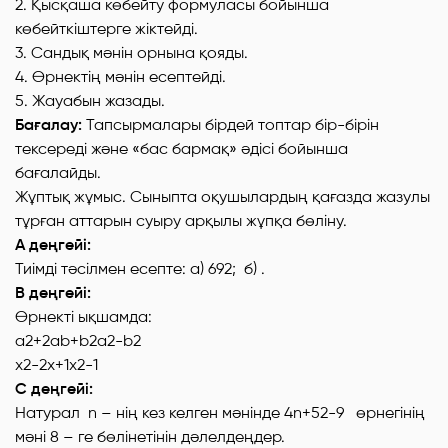
2. Қысқаша көбейту формуласы бойынша
көбейткіштерге жіктейді.
3. Сандық мәнін орнына қояды.
4. Өрнектің мәнін есептейді.
5. Жауабын жазады.
Бағалау:
Тапсырмалары бірдей топтар бір-бірін
тексереді және «бас бармақ» әдісі бойынша
бағалайды.
Жұптық жұмыс. Сыныпта оқушылардың қағазда жазулы
тұрған аттарын суыру арқылы жұпқа бөліну.
А деңгейі:
Тиімді тәсілмен есепте: а) 692; б) .
В деңгейі:
Өрнекті ықшамда:
a2+2ab+b2a2-b2
x2-2x+1x2-1
С деңгейі:
Натурал n – нің кез келген мәнінде 4n+52-9 өрнегінің
мәні 8 – ге бөлінетінін дәлелдеңдер.