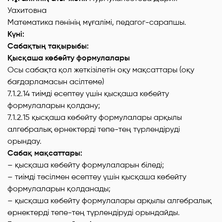
Уахитовна
Математика пәнінің мұғалімі, педагог-сарапшы.
Күні:
Сабақтың тақырыбы:
Қысқаша көбейту формулалары
Осы сабақта қол жеткізілетін оқу мақсаттары (оқу
бағдарламасын асілтеме)
7.1.2.14 тиімді есептеу үшін қысқаша көбейту
формулаларын қолдану;
7.1.2.15 қысқаша көбейту формулалары арқылы
алгебралық өрнектерді тепе-тең түрлендіруді
орындау.
Сабақ мақсаттары:
– қысқаша көбейту формулаларын біледі;
– тиімді тәсілмен есептеу үшін қысқаша көбейту
формулаларын қолданады;
– қысқаша көбейту формулалары арқылы алгебралық
өрнектерді тепе-тең түрлендіруді орындайды.