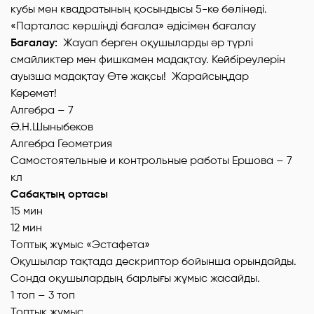
кубы мен квадратының қосындысы 5-ке бөлінеді.
«Парталас көршіңді бағала» әдісімен бағалау
Бағалау:
Жауап берген оқушыларды әр түрлі
смайликтер мен фишкамен мадақтау. Кейбіреулерін
ауызша мадақтау Өте жақсы! Жарайсыңдар
Керемет!
Алгебра – 7
Ә.Н.Шыныбеков
Алгебра Геометрия
Самостоятельные и контрольные работы Ершова – 7
кл
Сабақтың ортасы
15 мин
12 мин
Топтық жұмыс «Эстафета»
Оқушылар тақтада дескриптор бойынша орындайды.
Сонда оқушылардың барлығы жұмыс жасайды.
1 топ – 3 топ
Топтық жұмыс