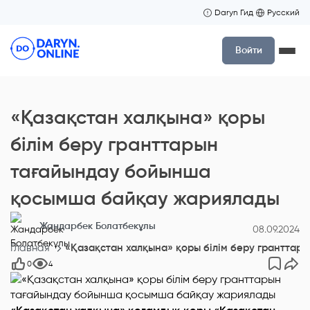
Daryn Гид
Русский
Войти
«Қазақстан халқына» қоры
білім беру гранттарын
тағайындау бойынша
қосымша байқау жариялады
Жандарбек Болатбекұлы
08.09.2024
Главная
«Қазақстан халқына» қоры білім беру грантта
0
4