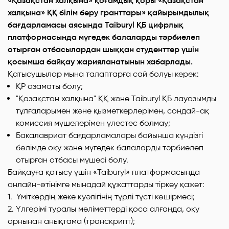
«Қазақстан халқына» қоғамдық қоры «Қазақстан
халқына» ҚҚ білім беру гранттары» қайырымдылық
бағдарламасы аясында Taiburyl ҚБ цифрлық
платформасында мүгедек балаларды тәрбиелеп
отырған отбасылардан шыққан студенттер үшін
қосымша байқау жарияланатынын хабарлады.
Қатысушылар мына талаптарға сай болуы керек:
ҚР азаматы болу;
"Қазақстан халқына" ҚҚ және Taiburyl ҚБ лауазымды
тұлғаларымен және қызметкерлерімен, сондай-ақ
комиссия мүшелерімен үлестес болмау;
Бакалавриат бағдарламалары бойынша күндізгі
бөлімде оқу және мүгедек балаларды тәрбиелеп
отырған отбасы мүшесі болу.
Байқауға қатысу үшін «Taiburyl» платформасында
онлайн-өтінімге мынадай құжаттарды тіркеу қажет:
1. Үміткердің жеке куәлігінің түрлі түсті көшірмесі;
2. Үлгерімі туралы мәліметтерді қоса алғанда, оқу
орнынан анықтама
(транскрипт)
;