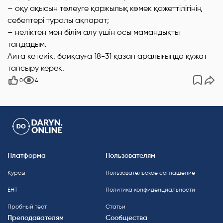
– оқу ақысын төлеуге қаржылық көмек қажеттілігінің
себептері туралы ақпарат;
– неліктен мен білім алу үшін осы мамандықты
таңдадым.
Айта кетейік, байқауға 18-31 қазан аралығында құжат
тапсыру керек.
0
4
Платформа
Пользователям
Курсы
Пользовательское соглашение
ЕНТ
Политика конфиденциальности
Пробный тест
Статьи
Преподавателям
Сообщества