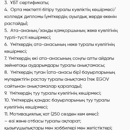
3. ҰБТ сертификаты;
4. Орта мектепті бітіру туралы куәліктің көшірмесі/
колледж дипломы
(үміткердің ауылдық жерде екенін
растайды)
;
5. Ата-ананың/заңды қамқоршының жеке куәлігінің
түрлі-түсті көшірмесі;
6. Үміткердің ата-анасының неке туралы куәлігінің
көшірмесі;
7. Үміткердің екі ата-анасының соңғы алты айдағы
зейнетақы аударымдары туралы анықтамасы;
8. Үміткердің туған
(ата-анасы бір)
бауырларының
мүгедектігін растау туралы анықтама
(тек EGOV
сайтынан анықтамалар қаралады)
;
9. Үміткердің туу туралы куәлігінің көшірмесі;
10. Үміткердің қандас бауырларының туу туралы
куәлігінің көшірмесі;
11. Мотивациялық хат
(250 сөзден кем емес)
:
– өзі және отбасы туралы ақпарат;
қызығушылықтары мен хоббилері мен жетістіктері;