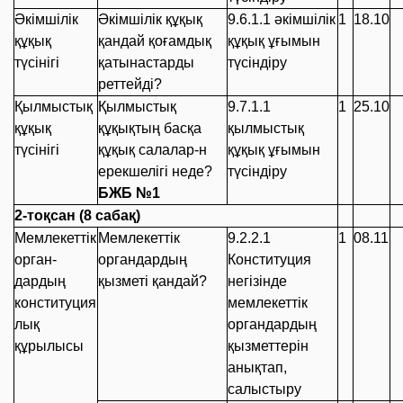
Әкімшілік
Әкімшілік құқық
9.6.1.1
әкімшілік
1
18.10
құқық
қандай қоғамдық
құқық ұғымын
түсінігі
қатынастарды
түсіндіру
реттейді?
Қылмыстық
Қылмыстық
9.7.1.1
1
25.10
құқық
құқықтың басқа
қылмыстық
түсінігі
құқық салалар-н
құқық ұғымын
ерекшелігі неде?
түсіндіру
БЖБ №1
2
-тоқсан
(
8
с
абақ
)
Мемлекеттік
Мемлекеттік
9.2.2.1
1
08.11
орган-
органдардың
Конституция
дардың
қызметі қандай?
негізінде
к
онституция
мемлекеттік
лық
органдардың
құрылысы
қызметтерін
анықтап,
салыстыру