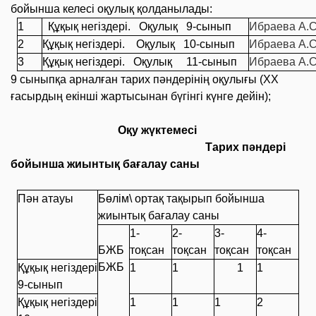
бойынша келесі оқулық қолданылады:
1
Құқық негіздері. Оқулық 9-сынып
Ибраева А.С
2
Құқық негіздері. Оқулық 10-сынып
Ибраева А.С.
3
Құқық негіздері. Оқулық 11-сынып
Ибраева А.С.
9 сыныпқа арналған тарих пәндерінің оқулығы (
XX
ғасырдың екінші жартысынан бүгінгі күнге дейін
);
Оқу жүктемесі
Тарих пәндері
бойынша жиынтық бағалау саны
Пән атауы
Бөлім\ ортақ тақырып бойынша
жиынтық бағалау саны
1-
2-
3-
4-
БЖБ
тоқсан
тоқсан
тоқсан
тоқсан
БЖБ
Құқық негіздері
1
1
1
1
9-сынып
Құқық негіздері
1
1
1
2