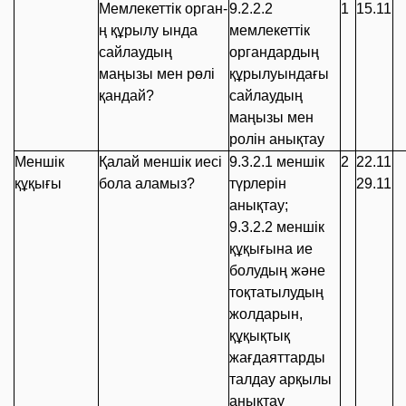
Мемлекеттік орган-
9.2.2.2
1
15.11
ң құрылу ында
мемлекеттік
сайлаудың
органдардың
маңызы мен рөлі
құрылуындағы
қандай?
сайлаудың
маңызы мен
ролін анықтау
Меншік
Қалай меншік иесі
9.3.2.1
меншік
2
22.11
құқығы
бола аламыз?
түрлерін
29.11
анықтау;
9.3.2.2
меншік
құқығына ие
болудың және
тоқтатылудың
жолдарын,
құқықтық
жағдаяттарды
талдау арқылы
анықтау