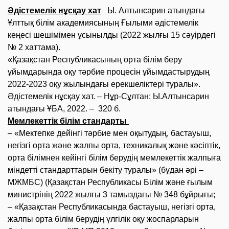
Әдістемелік нұсқау хат
Ы. Алтынсарин атындағы
Ұлттық білім академиясының Ғылыми әдістемелік
кеңесі шешімімен ұсынылды (2022 жылғы 15 сәуірдегі
№ 2 хаттама).
«Қазақстан Республикасының орта білім беру
ұйымдарында оқу тәрбие процесін ұйымдастырудың
2022-2023 оқу жылындағы ерекшеліктері туралы».
Әдістемелік нұсқау хат. – Нұр-Сұлтан: Ы.Алтынсарин
атындағы ҰБА, 2022. – 320 б.
Мемлекеттік білім стандарты
– «Мектепке дейінгі тәрбие мен оқытудың, бастауыш,
негізгі орта және жалпы орта, техникалық және кәсіптік,
орта білімнен кейінгі білім берудің мемлекеттік жалпыға
міндетті стандарттарын бекіту туралы» (бұдан әрі –
МЖМБС) (Қазақстан Республикасы Білім және ғылым
министрінің 2022 жылғы 3 тамыздағы № 348 бұйрығы;
– «Қазақстан Республикасында бастауыш, негізгі орта,
жалпы орта білім берудің үлгілік оқу жоспарларын