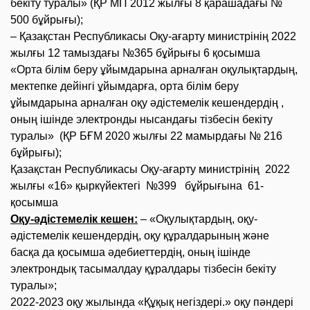
бекіту туралы» (ҚР МП 2012 жылғы 8 қарашадағы №
500 бұйрығы);
– Қазақстан Республикасы Оқу-ағарту министрінің 2022
жылғы 12 тамыздағы
№365 бұйрығы 6 қосымша
«Орта білім беру ұйымдарына арналған оқулықтардың,
мектепке дейінгі ұйымдарға, орта білім беру
ұйымдарына арналған оқу әдістемелік кешендердің ,
оның ішінде электронды нысандағы тізбесін бекіту
туралы» (ҚР БҒМ 2020 жылғы 22 мамырдағы № 216
бұйрығы);
Қазақстан Республикасы Оқу-ағарту министрінің 2022
жылғы «16» қыркүйектегі №399 бұйрығына 61-
қосымша
Оқу-әдістемелік кешен:
– «Оқулықтардың, оқу-
әдістемелік кешендердің, оқу құралдарының және
басқа да қосымша әдебиеттердің, оның ішінде
электрондық тасымалдау құралдары тізбесін бекіту
туралы»;
2022-2023 оқу жылында «
Құқық негіздері.
» оқу пәндері