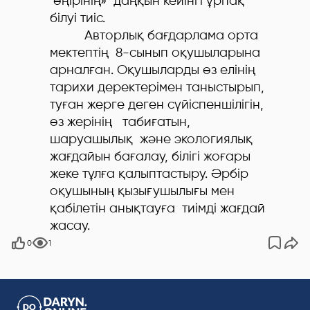
өңірінің» даңқын кейінгі ұрпақ
білуі тиіс.
Авторлық бағдарлама орта
мектептің 8-сынып оқушыларына
арналған. Оқушыларды өз елінің
тарихи деректерімен таныстырып,
туған жерге деген сүйіспеншілігін,
өз жерінің табиғатын,
шаруашылық және экологиялық
жағдайын бағалау, білігі жоғары
жеке тұлға қалыптастыру. Әрбір
оқушының қызығушылығы мен
қабілетін анықтауға тиімді жағдай
жасау.
0
1