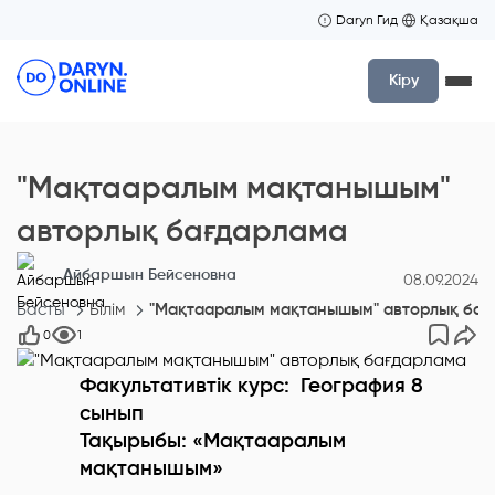
Daryn Гид
Қазақша
Кіру
"Мақтааралым мақтанышым"
авторлық бағдарлама
Айбаршын Бейсеновна
08.09.2024
Басты
Білім
"Мақтааралым мақтанышым" авторлық бағ
0
1
Факультативтік курс: География 8
сынып
Тақырыбы: «Мақтааралым
мақтанышым»