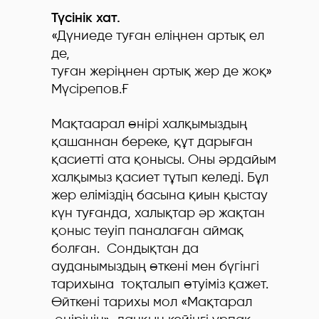
Түсінік хат.
«Дүниеде туған еліңнен артық ел
де,
туған жеріңнен артық жер де жоқ»
Мүсірепов.Ғ
Мақтаарал өнірі халқымыздың
қашаннан береке, құт дарыған
қасиетті ата қонысы. Оны әрдайым
халқымыз қасиет тұтып келеді. Бұл
жер еліміздің басына қиын қыстау
күн туғанда, халықтар әр жақтан
қоныс теуіп паналаған аймақ
болған. Сондықтан да
ауданымыздың өткені мен бүгінгі
тарихына тоқталып өтуіміз қажет.
Өйткені тарихы мол «Мақтарал