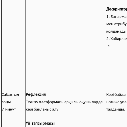
Дескрипто
1. Батырма 
мен атриб
қолданады 
2. Хабарла
-1
Сабақтың
Рефлексия
Кері байла
Teams
соңы
платформасы арқылы оқушылардан
нәтиже ұп
7 минут
кері байланыс алу.
талдайды.
Үй тапсырмасы