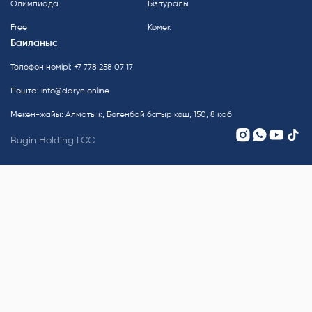
Олимпиада
Біз туралы
Free
Көмек
Байланыс
Телефон нөмірі: +7 778 258 07 17
Пошта:
info@daryn.online
Мекен-жайы: Алматы қ, Бөгенбай батыр көш, 150, 8 қаб
Bugin Holding LCC