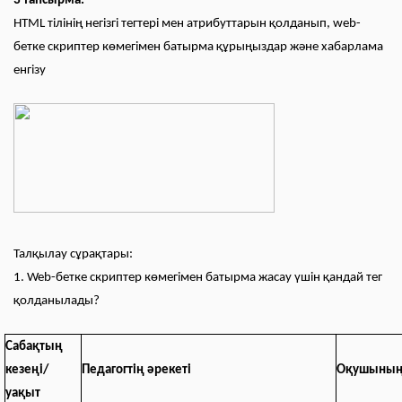
3 тапсырма.
HTML тілінің негізгі тегтері мен атрибуттарын қолданып, web-
бетке скриптер көмегімен батырма құрыңыздар және хабарлама
енгізу
Талқылау сұрақтары:
1. Web-бетке скриптер көмегімен батырма жасау үшін қандай тег
қолданылады?
Сабақтың
кезеңі/
Педагогтің әрекеті
Оқушының 
уақыт