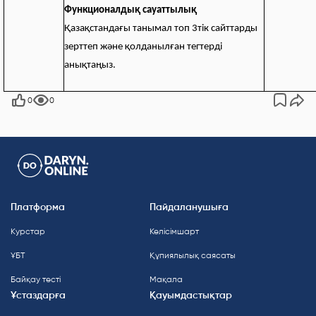
Функционалдық сауаттылық
Қазақстандағы танымал топ 3тік сайттарды
зерттеп және қолданылған тегтерді
анықтаңыз.
0
0
Платформа
Пайдаланушыға
Курстар
Келісімшарт
ҰБТ
Құпиялылық саясаты
Байқау тесті
Мақала
Ұстаздарға
Қауымдастықтар