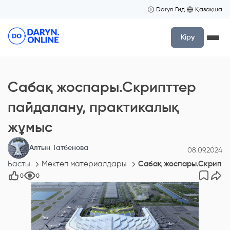
Daryn Гид
Қазақша
Кіру
Сабақ жоспары.Скрипттер
пайдалану, практикалық
жұмыс
Алтын Татбенова
08.09.2024
Басты
Мектеп материалдары
Сабақ жоспары.Скриптт
0
0