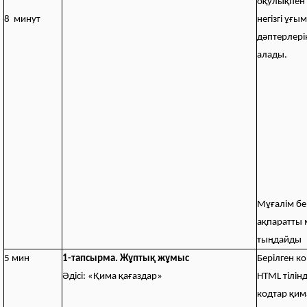
оқулықпен
8 минут
негізгі ұғ
дәптерлерін
алады.
Мұғалім бе
ақпаратты 
тыңдайды
5 мин
1-тапсырма. Жұптық жұмыс
Берілген к
Әдісі: «Қима қағаздар»
HTML тілін
кодтар қи