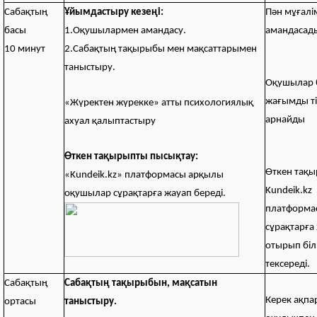
Сабақтың
Ұйымдастыру кезеңі:
Пән мұғалі
басы
1.Оқушылармен амандасу.
амандасад
10 минут
2.Сабақтың тақырыбы мен мақсаттарымен
таныстыру.
Оқушылар б
жағымды ті
«Жүректен жүрекке» атты психологиялық
арнайды
ахуал қалыптастыру
Өткен тақырыпты пысықтау:
Өткен тақ
«Kundeik.kz» платформасы арқылы
Kundeik.kz
оқушылар сұрақтарға жауап береді.
платформа
сұрақтарға
отырып біл
тексереді.
Сабақтың
Сабақтың тақырыбын, мақсатын
Керек ақпа
ортасы
таныстыру.