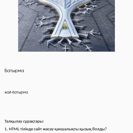
Батырма
Талқылау сұрақтары:
1. HTML тілінде сайт жасау қаншалықты қызық болды?