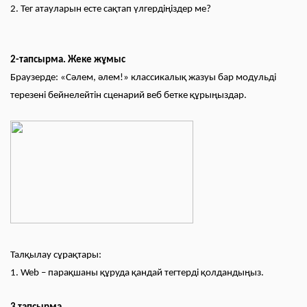
2. Тег атауларын есте сақтап үлгердіңіздер ме?
2-тапсырма. Жеке жұмыс
Браузерде: «Сәлем, әлем!» классикалық жазуы бар модульді
терезені бейнелейтін сценарий веб бетке құрыңыздар.
Талқылау сұрақтары:
1. Web – парақшаны құруда қандай тегтерді қолдандыңыз.