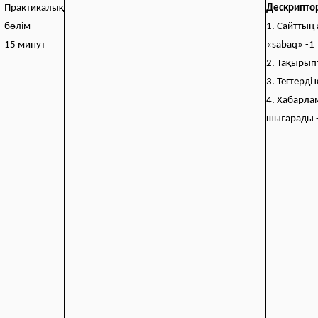
Практикалық
Дескрипто
бөлім
1. Сайттың
15 минут
«sabaq» -1
2. Тақырып
3. Тегтерді
4. Хабарл
шығарады 