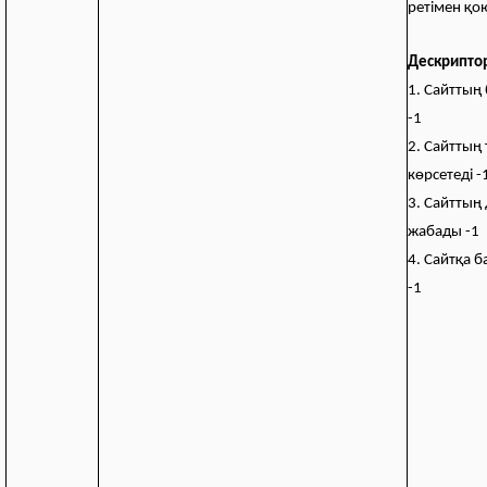
ретімен қо
Дескрипто
1. Сайттың
-1
2. Сайттың
көрсетеді -
3. Сайттың
жабады -1
4. Сайтқа б
-1