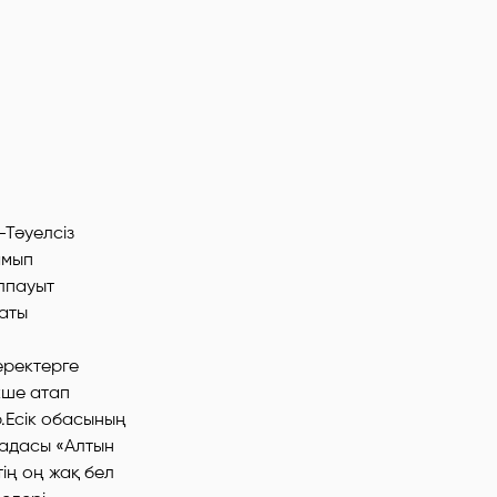
-Тәуелсіз
амып
алпауыт
маты
еректерге
кше атап
р.Есік обасының
задасы «Алтын
ің оң жақ бел