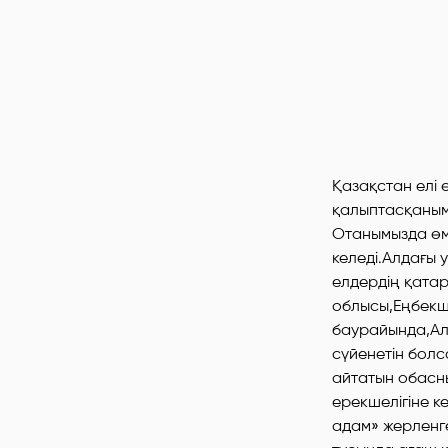
Қазақстан елі ө
қалыптасқанымы
Отанымызда өмі
келеді.Алдағы 
елдердің қатар
облысы,Еңбекші
баурайында,Ал
сүйенетін бол
айтатын обасның
ерекшелігіне к
адам» жерленге