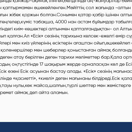
ынды қанжар-ақинақ ілінген,белдігінде аң-жануарлар бей
н қаптырмамен әшекейленген.Мәйіттің сол жағында -алтын
ын жібек қоржын болған.Сонымен қатар қабір ішінен алты
теңгелер,күміс табақша, 4000 нан астам бұйымдар табылғ
індегі киім-кешектері алтынмен қапталғандықтан- ол Алты
ып қалған.Ал «Есік» сөзінің тарихына келсек-ежелгі өмір с
үйлері мен киіз үйлерінің есіктерін ағаштан ойып,әшекейле
ет қолөнершілер мен шеберлер қоныстанған аймақ болғанд
 деген атау берілген деген тарихи мәліметтер бар.Қала орт
дың оңтүстігінде 17 шақырым жерде орналасқан көл де Ес
сік өзені Есік асуынан бастау алады. «Есік» сөзінің мағына
ілінде «қасиетті», «киелі» деген мағынаны білдіреді.Есік қа
р,тауы нулы,көк майса,шалғын,түрлі шөптер мен жемістерге 
еремет аймақ деп айта аламын.