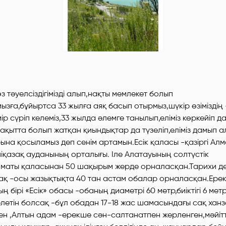
з тәуелсіздігімізді алып,нақты мемлекет болып
зға,бұйыртса 33 жылға аяқ басып отырмыз,шүкір өзіміздің 
р сүріп келеміз,33 жылда әлемге танылып,еліміз көркейіп д
уақытта болып жатқан қиындықтар да түзеліп,еліміз дамып 
ына қосыламыз деп сенім артамын.Есік қаласы -қазіргі Ал
қазақ ауданының орталығы. Іле Алатауының солтүстік
маты қаласынан 50 шақырым жерде орналасқан.Тарихи д
сақ -осы жазықтықта 40 тан астам обалар орналасқан.Ере
 бірі «Есік» обасы -обаның диаметрі 60 метр,биіктігі 6 мет
елетін болсақ -бұл обадан 17-18 жас шамасындағы сақ хан
н ,Алтын адам -ерекше сән-салтанатпен жерленген,мәйітт