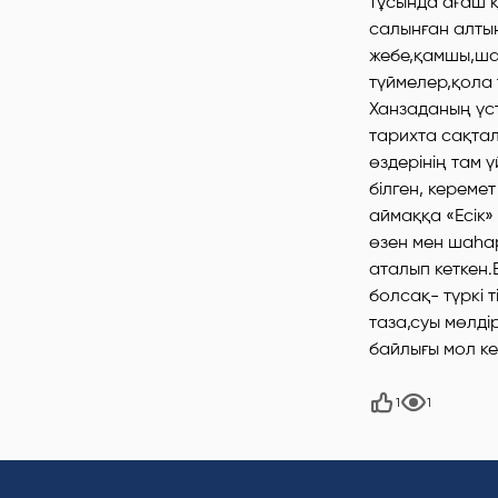
тұсында ағаш қ
салынған алты
жебе,қамшы,шағ
түймелер,қола 
Ханзаданың үст
тарихта сақтал
өздерінің там 
білген, керем
аймаққа «Есік»
өзен мен шаһар
аталып кеткен.Е
болсақ- түркі т
таза,суы мөлді
байлығы мол к
1
1