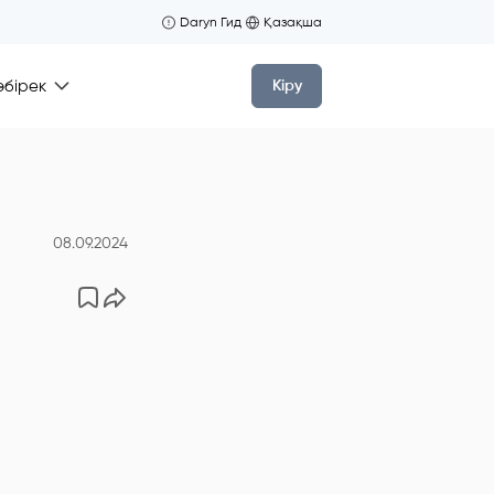
Daryn Гид
Қазақша
өбірек
Кіру
08.09.2024