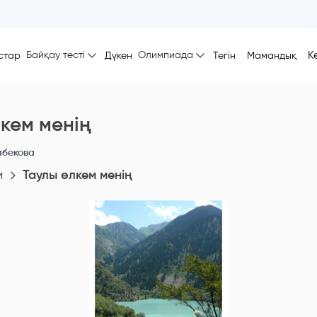
Байқау тесті
Олимпиада
К
стар
Дүкен
Тегін
Мамандық
кем менің
бекова
м
Таулы өлкем менің