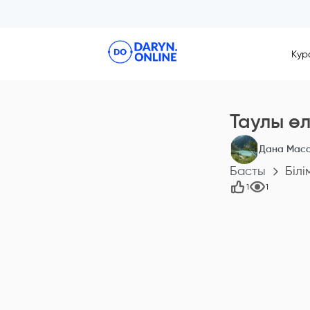
Кур
Таулы өл
Дана Маса
Басты
Білі
1
1