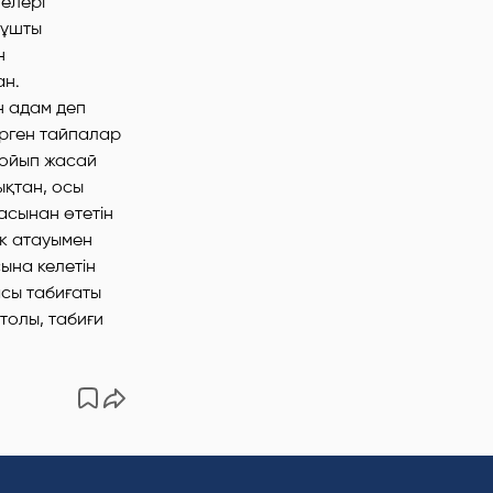
нелері
 ұшты
н
ан.
н адам деп
үрген тайпалар
п ойып жасай
ықтан, осы
асынан өтетін
ік атауымен
сына келетін
ласы табиғаты
толы, табиғи