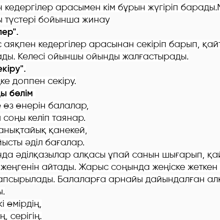
н
кедергілер арасымен
кім бұрын жүгіріп барады.
 түстері бойынша жинау
лер".
с аяқпен кедергілер арасынан секіріп барып, қа
тады. Келесі ойыншы ойынды жалғастырады.
кіру".
ке доппен секіру.
ды бөлім
е өз өнерін балалар,
соңы келіп таянар.
анықтайық қанекей,
ысты әділ бағалар.
да әділқазылар алқасы ұпай санын шығарып, қа
жеңгенін айтады. Жарыс соңында жеңіске жеткен
апсырылады. Балаларға арнайы дайындалған ал
.
і өмірдің,
, серігің.