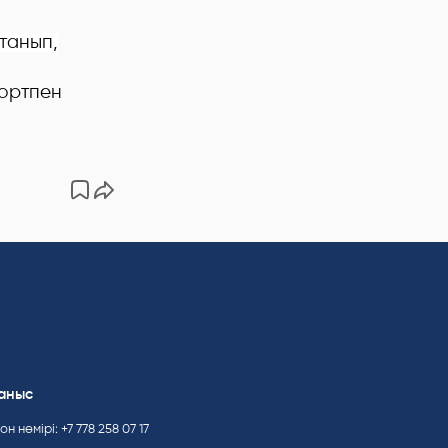
станып,
ортпен
аныс
н нөмірі: +7 778 258 07 17