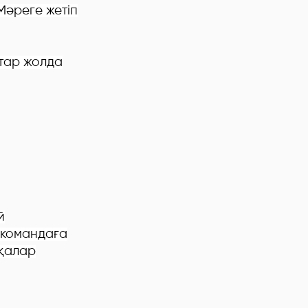
Мәреге жетіп
йтар жолда
й
 командаға
қалар