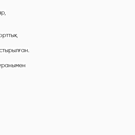
р,
порттық
стырылған.
 ұранымен