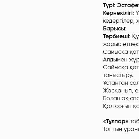
Түрі: Эстаф
Көрнекілігі:
Ү
кедергілер, 
Барысы:
Тәрбиеші:
Құ
жарыс өтпекш
Сайысқа қат
Алдымен жүр
Сайысқа қат
таныстыру.
Ұстанған сал
Жасқанып, 
Болашақ спо
Қол соғып қ
«Тұлпар»
то
Топтың ұран