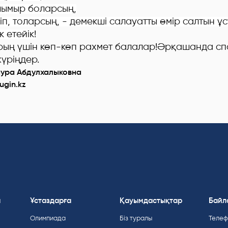
шымыр боларсың,
п, толарсың, - демекші салауатты өмір салтын ұ
 етейік!
ың үшін көп-көп рахмет балалар!Әрқашанда сп
үріңдер.
ура Абдулхалыковна
ugin.kz
а
Ұстаздарға
Қауымдастықтар
Байл
Олимпиада
Біз туралы
Телефо