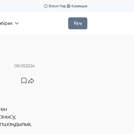
Daryn Гид
Қазақша
өбірек
Кіру
08.09.2024
ген
анысу,
 шапшаңдылық