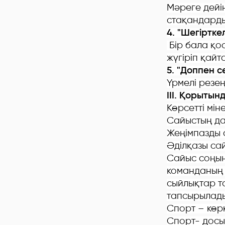
Мәреге дейі
стақандарды
4. "Шегіртке
Бір бала қо
жүгіріп қай
5. "Доппен се
Үрмелі резең
ІІІ. Қорытын
Көрсетті мін
Сайыстың да 
Жеңімпазды 
Әділқазы сай
Сайыс соңын
команданың 
сыйлықтар т
тапсырылады
Спорт – көрк
Спорт- досың