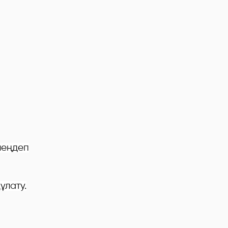
леңдеп
ұлату.