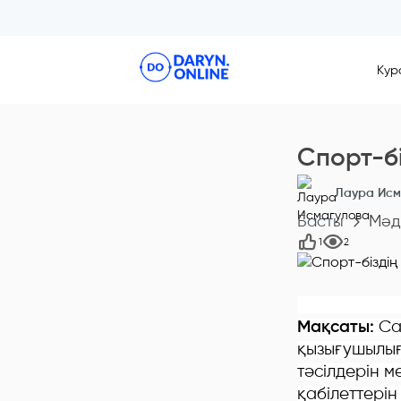
Кур
Спорт-б
Лаура Исм
Басты
Мәд
1
2
Мақсаты:
Сал
қызығушылығ
тәсілдерін м
қабілеттерін