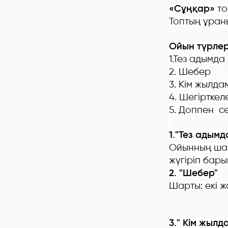
«Сұңқар»
то
Топтың ұраны:
Ойын түрлер
1.Тез адымда
2. Шебер
3. Кім жылда
4. Шегірткел
5. Доппен се
1."Тез адымд
Ойынның шар
жүгіріп бары
2. "Шебер"
Шарты: екі ж
3." Кім жылд