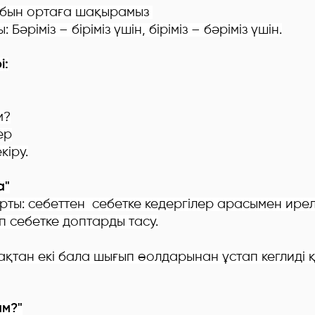
бын ортаға шақырамыз
 Бәріміз – біріміз үшін, біріміз – бәріміз үшін.
і:
м?
ер
кіру.
а"
ты: себеттен себетке кедергілер арасымен ире
п себетке доптарды тасу.
ақтан екі бала
шығып өолдарынан ұстап кеглиді қ
ам?"