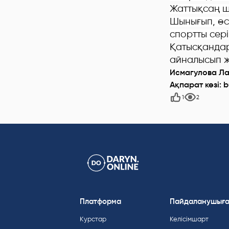
Жаттықсаң 
Шынығып, өсі
спортты серік
Қатысқандар
айналысып ж
Исмагулова Ла
Ақпарат көзі: b
1
2
Платформа
Пайдаланушығ
Курстар
Келісімшарт