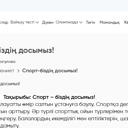
Байқау тесті
Олимпиада
К
стар
Дүкен
Тегін
Мамандық
іздің досымыз!
агулова
ениет
Спорт-біздің досымыз!
Тақырыбы: Спорт – біздің
досымыз
!
ауатты өмір салтын ұстануға баулу. Спортқа де
ын арттыру. Әр түрлі спорттық ойын түрлерімен т
еңгеру. Балалардың икемділігі мен ептіліктерін,
 дамыту.