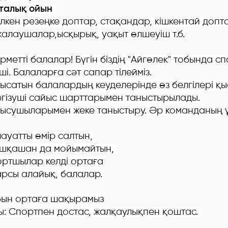
еталық ойын
лкен резеңке доп
тар
, ста
қандар
,
кішкентай
допта
жалаушалар,ысқырық, уақыт өлшеуіш т.б.
рметті балалар! Бүгін біздің "Айгөлек" тобында с
і. Балаларға сәт сапар тілейміз.
ысатын балалардың кеуделерінде өз белгілері қы
гізуші сайыс шарттарымен таныстырылады.
ысушыларымен жеке таныстыру. Әр команданың
ауатты өмір салтын,
ешқашан да мойымайтын,
ртшылар келді ортаға
арсы алайық, балалар.
бын ортаға шақырамыз
ы: Спортпен достас, жалқаулықпен қоштас.