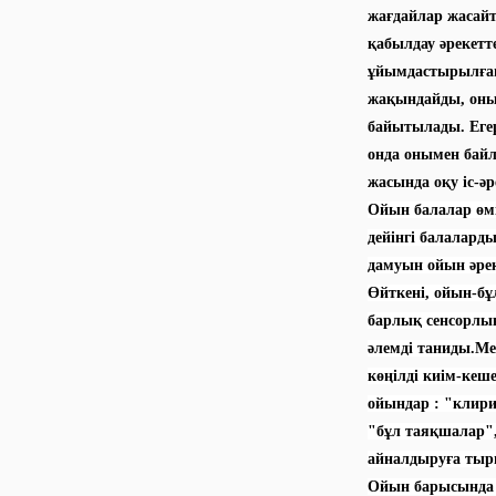
жағдайлар жасайт
қабылдау әрекетт
ұйымдастырылған
жақындайды, оны
байытылады. Егер
онда онымен бай
жасында оқу іс-ә
Ойын балалар өмі
дейінгі балаларды
дамуын ойын әре
Өйткені, ойын-бұ
барлық сенсорлық
әлемді таниды.Мен
көңілді киім-кеш
ойындар : "клири
"бұл таяқшалар",
айналдыруға ты
Ойын барысында а