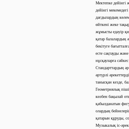
Мектепке дейінгі 
дейінгі мекемедегі
дағдылардың көлем
өйткені жеке тақы
жұмысты едәуір қи
қатар балалардың ә
бекітуге бағытталғ
есте сақтауды жән
нұсқауларға сәйкес
Стандарттардың әр 
әртүрлі әрекеттерд
танысқан кезде, ба
Геометриялық піші
көзбен бақылай от
қабылданатын фигу
олардың бейнелері
қатарын құруды, с
Музыкалық іс-әрек