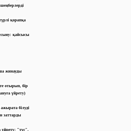
п шеңберлерді
түрлі қорапқа
ұсыну: қайсысы
нша жинауды
те отырып, бір
дануға үйрету)
 ажырата білуді
ын заттарды
үйрету; "түс",