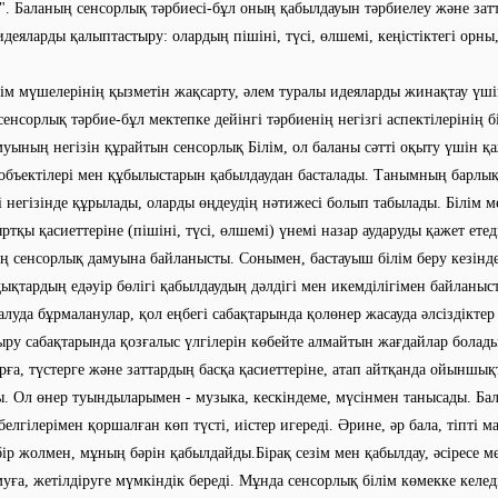
н". Баланың сенсорлық тәрбиесі-бұл оның қабылдауын тәрбиелеу және за
идеяларды қалыптастыру: олардың пішіні, түсі, өлшемі, кеңістіктегі орны,
 мүшелерінің қызметін жақсарту, әлем туралы идеяларды жинақтау үші
енсорлық тәрбие-бұл мектепке дейінгі тәрбиенің негізгі аспектілерінің б
уының негізін құрайтын сенсорлық Білім, ол баланы сәтті оқыту үшін қ
объектілері мен құбылыстарын қабылдаудан басталады. Танымның барлы
і негізінде құрылады, оларды өңдеудің нәтижесі болып табылады. Білім 
ртқы қасиеттеріне (пішіні, түсі, өлшемі) үнемі назар аударуды қажет ете
 сенсорлық дамуына байланысты. Сонымен, бастауыш білім беру кезінде
қтардың едәуір бөлігі қабылдаудың дәлдігі мен икемділігімен байланыс
салуда бұрмаланулар, қол еңбегі сабақтарында қолөнер жасауда әлсіздіктер
ру сабақтарында қозғалыс үлгілерін көбейте алмайтын жағдайлар болады
рға, түстерге және заттардың басқа қасиеттеріне, атап айтқанда ойыншы
ды. Ол өнер туындыларымен - музыка, кескіндеме, мүсінмен танысады. Ба
елгілерімен қоршалған көп түсті, иістер игереді. Әрине, әр бала, тіпті м
бір жолмен, мұның бәрін қабылдайды.Бірақ сезім мен қабылдау, әсіресе м
уға, жетілдіруге мүмкіндік береді. Мұнда сенсорлық білім көмекке келед