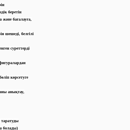
рін
дік беретін
а және бағалауға,
н шешеді, белгілі
енген суреттерді
 фигуралардан
өліп көрсетуге
аны анықтау,
п таратуды
а болады)