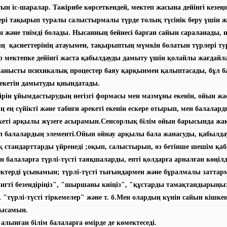
ын іс-шаралар. Тәжірибе көрсеткендей, мектеп жасына дейінгі кезең
ері тақырып туралы салыстырмалы түрде толық түсінік беру үшін же
 және тиімді болады. Нысанның бейнесі барған сайын сараланады,
ң қасиеттерінің атауымен, тақырыптың мүмкін болатын түрлері ту
 мектепке дейінгі жаста қабылдауды дамыту үшін қолайлы жағдайл
ланысты психикалық процестер баяу қарқынмен қалыптасады, бұл б
рекетін дамытуды қиындатады.
рін ұйымдастырудың негізгі формасы мен мазмұны екенін, ойын жа
ң ең сүйікті және табиғи әрекеті екенін ескере отырып, мен балалар
кеті арқылы жүзеге асырамын.Сенсорлық білім ойын барысында жа
л балалардың элементі.Ойын ойнау арқылы бала жанасуды, қабылдау
 стандарттарды үйренеді ;оқып, салыстырып, өз бетінше шешім қаб
 балаларға түрлі-түсті таяқшаларды, епті қолдарға арналған көңілд
ектерді ұсынамын; түрлі-түсті тығындармен және бұралмалы затта
нгті безендіріңіз", "шыршаны киіңіз", "құстарды тамақтандырыңыз"
 "түрлі-түсті тіркемелер" және т. б.Мен олардың күнін сайын кішке
рысамын.
лынған білім балаларға өмірде де көмектеседі.