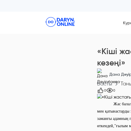
Кур
«Кіші ж
кезеңі»
Дана Дәуі
Басты
Тан
0
0
Жас балалардың с
мен қатынастарды з
заманғы адамның п
өткендей,"ғылым ме