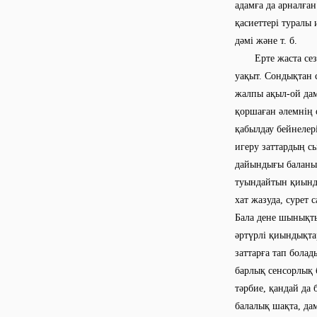
адамға да арналға
қасиеттері туралы 
дәмі және т. б.
Ерте жаста сезім
уақыт. Сондықтан с
жалпы ақыл-ой дам
қоршаған әлемнің 
қабылдау бейнелер
игеру заттардың сы
дайындығы баланың
туындайтын қиынды
хат жазуда, сурет 
Бала дене шынықты
әртүрлі қиындықта
заттарға тап бола
барлық сенсорлық б
тәрбие, қандай да 
балалық шақта, дам