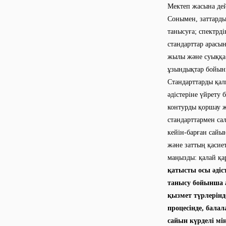
Мектеп жасына дей
Сонымен, заттард
танысуға; спектрді
стандарттар арасын
жылы және суыққа 
ұзындықтар бойынш
Стандарттарды қалы
әдістеріне үйрету 
контурды қоршау жә
стандарттармен са
кейін-барған сайын
және заттың қасиет
маңызды: қалай қар
қатысты осы әдіс
танысу бойынша а
қызмет түрлерінде
процесінде, бала
сайын күрделі мі