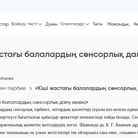
Байқау тесті
Олимпиада
К
стар
Дүкен
Тегін
Мамандық
астағы балалардың сенсорлық да
рбаева
ым-тәрбие
«Кіші жастағы балалардың сенсорлық 
енсорлық тәрбиесі, заттардың қасиеттері туралы кез-келген идеял
ерттеуге бағытталған қабылдау әрекеттері нәтижесінде пайда болады. Сен
рактикалық қызметін жетілдірудің негізі. Шынында да, Б. Г. Ананьев дұ
н техниканың ең үлкен жетістіктері тек ойлаушыға ғана емес, сонымен б