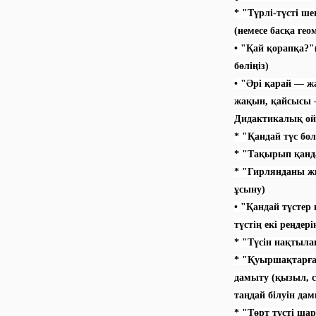
* "Түрлі-түсті ше
(немесе басқа г
• "Қай қорапқа?"
бөліңіз)
• "Әрі қарай — 
жақын, қайсысы –
Дидактикалық ойы
* "Қандай түс бо
* "Тақырып қанда
* "Гирлянданы жи
ұсыну)
• "Қандай түстер 
түстің екі реңдер
* "Түсін нақтыла
* "Қуыршақтарға 
дамыту (қызыл, с
таңдай білуін дам
* "Төрт түсті ш