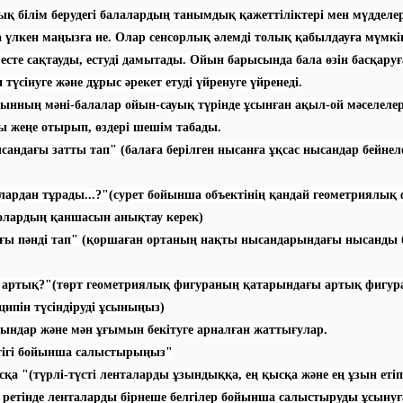
қ білім берудегі балалардың танымдық қажеттіліктері мен мүдделе
 үлкен маңызға ие. Олар сенсорлық әлемді толық қабылдауға мүмкін
 есте сақтауды, естуді дамытады. Ойын барысында бала өзін басқаруғ
 түсінуге және дұрыс әрекет етуді үйренуге үйренеді.
нның мәні-балалар ойын-сауық түрінде ұсынған ақыл-ой мәселелері
 жеңе отырып, өздері шешім табады.
сандағы затты тап" (балаға берілген нысанға ұқсас нысандар бейнел
лардан тұрады...?"(сурет бойынша объектінің қандай геометриялық
олардың қаншасын анықтау керек)
ғы пәнді тап" (қоршаған ортаның нақты нысандарындағы нысанды б
а артық?"(төрт геометриялық фигураның қатарындағы артық фигур
ципін түсіндіруді ұсыныңыз)
ындар және мән ұғымын бекітуге арналған жаттығулар.
ктігі бойынша салыстырыңыз"
ысқа "(түрлі-түсті ленталарды ұзындыққа, ең қысқа және ең ұзын еті
ретінде ленталарды бірнеше белгілер бойынша салыстыруды ұсынуғ