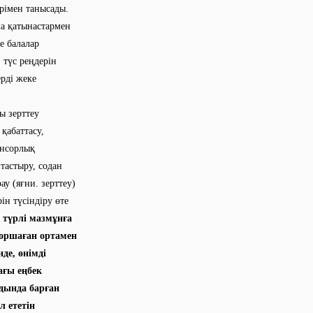
ерімен танысады.
а қатынастармен
е балалар
 түс реңдерін
рді жеке
ы зерттеу
 қабаттасу,
енсорлық
тастыру, содан
ау (яғни. зерттеу)
ін түсіндіру өте
 түрлі мазмұнға
қоршаған ортамен
де, өнімді
ағы еңбек
лдында барған
л ететін