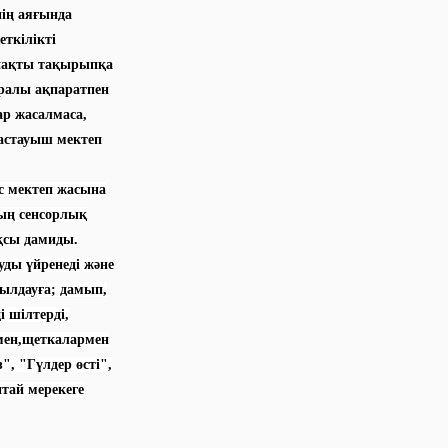
нің аяғында
ткілікті
 нақты тақырыпқа
ралы ақпаратпен
ар жасалмаса,
астауыш мектеп
с мектеп жасына
дың сенсорлық
қсы дамиды.
ды үйренеді және
ылдауға; дамып,
і шілтерді,
рмен,щеткалармен
, "Гүлдер өсті",
нтай мерекеге