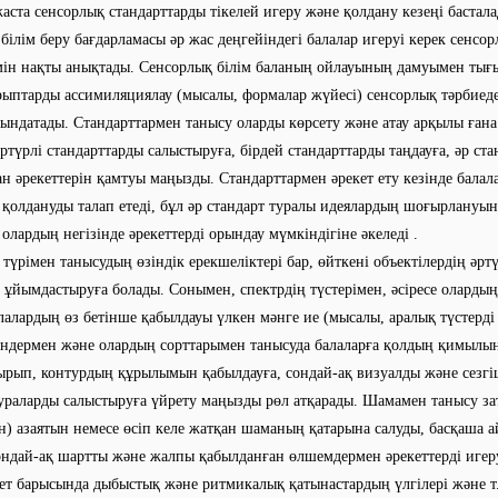
жаста сенсорлық стандарттарды тікелей игеру және қолдану кезеңі бастал
 білім беру бағдарламасы әр жас деңгейіндегі балалар игеруі керек сенсо
ін нақты анықтады. Сенсорлық білім баланың ойлауының дамуымен тығ
рыптарды ассимиляциялау (мысалы, формалар жүйесі) сенсорлық тәрбиеде
ындатады. Стандарттармен танысу оларды көрсету және атау арқылы ғана
ртүрлі стандарттарды салыстыруға, бірдей стандарттарды таңдауға, әр ст
ан әрекеттерін қамтуы маңызды. Стандарттармен әрекет ету кезінде балал
е қолдануды талап етеді, бұл әр стандарт туралы идеялардың шоғырлануы
 олардың негізінде әрекеттерді орындау мүмкіндігіне әкеледі .
түрімен танысудың өзіндік ерекшеліктері бар, өйткені объектілердің әрт
і ұйымдастыруға болады. Сонымен, спектрдің түстерімен, әсіресе оларды
лалардың өз бетінше қабылдауы үлкен мәнге ие (мысалы, аралық түстерді 
ндермен және олардың сорттарымен танысуда балаларға қолдың қимылын
ырып, контурдың құрылымын қабылдауға, сондай-ақ визуалды және сезгі
раларды салыстыруға үйрету маңызды рөл атқарады. Шамамен танысу за
н) азаятын немесе өсіп келе жатқан шаманың қатарына салуды, басқаша а
ондай-ақ шартты және жалпы қабылданған өлшемдермен әрекеттерді игер
ет барысында дыбыстық және ритмикалық қатынастардың үлгілері және т. 