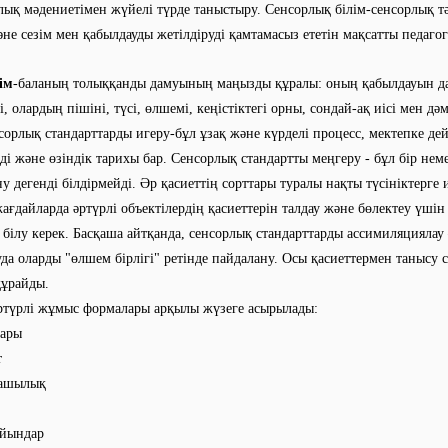
лық мәдениетімен жүйелі түрде таныстыру. Сенсорлық білім-сенсорлық т
не сезім мен қабылдауды жетілдіруді қамтамасыз ететін мақсатты педагог
ім
-баланың толыққанды дамуының маңызды құралы: оның қабылдауын да
, олардың пішіні, түсі, өлшемі, кеңістіктегі орны, сондай-ақ иісі мен дәм
сорлық стандарттарды игеру-бұл ұзақ және күрделі процесс, мектепке дей
 және өзіндік тарихы бар. Сенсорлық стандартты меңгеру - бұл бір неме
у дегенді білдірмейді. Әр қасиеттің сорттары туралы нақты түсініктерге и
жағдайларда әртүрлі объектілердің қасиеттерін талдау және бөлектеу үші
 білу керек. Басқаша айтқанда, сенсорлық стандарттарды ассимиляциялау 
уда оларды "өлшем бірлігі" ретінде пайдалану. Осы қасиеттермен танысу 
құрайды.
ртүрлі жұмыс формалары арқылы жүзеге асырылады:
дары
т
ашылық
ойындар