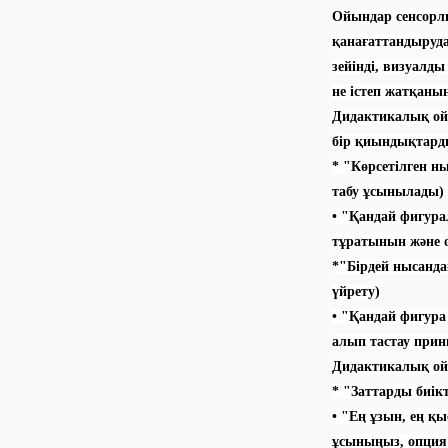
Ойындар сенсорлы
қанағаттандыруда
зейінді, визуалды
не істеп жатқанын
Дидактикалық ойы
бір қиындықтарды
* "Көрсетілген ны
табу ұсынылады)
• "Қандай фигура
тұратынын және 
*"Бірдей нысанда
үйрету)
• "Қандай фигур
алып тастау прин
Дидактикалық ой
* "Заттарды биі
• "Ең ұзын, ең қ
ұсыныңыз, опция 