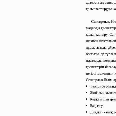
адамзаттың сенсор
қалыптастыруды жә
Сенсорлық біл
маңызды қасиеттері
қалыптастыру. Сен
шақпен шектелмейді
дұрыс атауды үйрен
бастысы, әр түрлі 
идеяларды қолдана
қасиеттерін бағала
негізгі мазмұнын 
Сенсорлық Білім ә
Тәжірибе ойын
Жобалық қызме
Көркем шығарм
Бақылау
Дидактикалық 