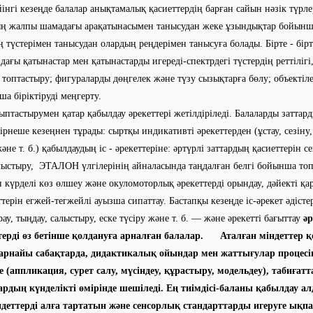
інгі кезеңде балалар анықтамалық қасиеттердің барған сайын нәзік түрл
ың жалпы шамадағы арақатынасымен танысудан жеке ұзындықтар бойынш
ң түстерімен танысудан олардың реңдерімен танысуға болады. Бірте - бірт
дағы қатынастар мен қатынастарды игереді-спектрдегі түстердің реттілігі,
топтастыру; фигураларды дөңгелек және түзу сызықтарға бөлу; объектіле
а біріктіруді меңгерту.
птастырумен қатар қабылдау әрекеттері жетілдіріледі. Балаларды заттард
бірнеше кезеңнен тұрады: сыртқы индикативті әрекеттерден (ұстау, сезіну,
не т. б.) қабылдаудың іс - әрекеттеріне: әртүрлі заттардың қасиеттерін с
лыстыру, ЭТАЛОН үлгілерінің айналасында таңдалған белгі бойынша топ
 күрделі көз өлшеу және окуломоторлық әрекеттерді орындау, дәйекті қар
терін егжей-тегжейлі ауызша сипаттау. Бастапқы кезеңде іс-әрекет әдістер
ау, тыңдау, салыстыру, еске түсіру және т. б. — және әрекетті бағыттау
әр
терді өз бетінше қолдануға арналған балалар. Аталған міндеттер 
рнайы сабақтарда, дидактикалық ойындар мен жаттығулар процесін
 (аппликация, сурет салу, мүсіндеу, құрастыру, модельдеу), табиғатт
лардың күнделікті өмірінде шешіледі. Ең тиімдісі-баланы қабылдау а
ндеттерді алға тартатын және сенсорлық стандарттарды игеруге ықпа