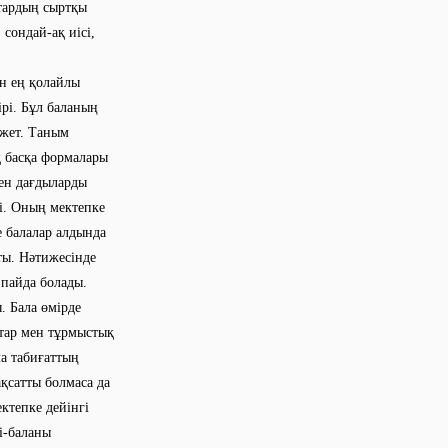
ттардың сыртқы
 сондай-ақ иісі,
н ең қолайлы
ірі. Бұл баланың
ажет. Таным
қ басқа формалары
мен дағдыларды
ді. Оның мектепке
 балалар алдында
ты. Нәтижесінде
 пайда болады.
. Бала өмірде
қтар мен тұрмыстық
ла табиғаттың
ақсатты болмаса да
ектепке дейінгі
і-баланы