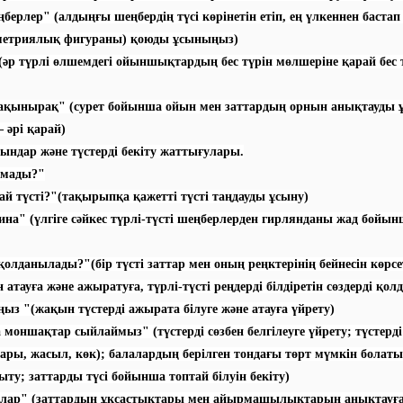
ңберлер" (алдыңғы шеңбердің түсі көрінетін етіп, ең үлкеннен баста
еометриялық фигураны) қоюды ұсыныңыз)
(әр түрлі өлшемдегі ойыншықтардың бес түрін мөлшеріне қарай бес 
жақынырақ" (сурет бойынша ойын мен заттардың орнын анықтауды 
 әрі қарай)
ндар және түстерді бекіту жаттығулары.
лмады?"
й түсті?"(тақырыпқа қажетті түсті таңдауды ұсыну)
на" (үлгіге сәйкес түрлі-түсті шеңберлерден гирлянданы жад бойы
қолданылады?"(бір түсті заттар мен оның реңктерінің бейнесін көрсе
ін атауға және ажыратуға, түрлі-түсті реңдерді білдіретін сөздерді қол
ңыз "(жақын түстерді ажырата білуге және атауға үйрету)
моншақтар сыйлаймыз" (түстерді сөзбен белгілеуге үйрету; түстерді
ары, жасыл, көк); балалардың берілген тондағы төрт мүмкін болат
ыту; заттарды түсі бойынша топтай білуін бекіту)
арлар" (заттардың ұқсастықтары мен айырмашылықтарын анықтауға 