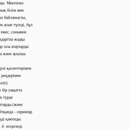
ады. Мектепке
рлық білім мен
ыз байланысты,
н асып түседі, бұл
 емес, сонымен
андартты жадқа
ар осы атауларды
на және ауызша
үрлі қасиеттерімен
ң реңдерімен
алу).
 бір уақытта
ш түрде
ттарды (және
йтқанда - сериялар
уді қамтиды.
б. игеріледі.