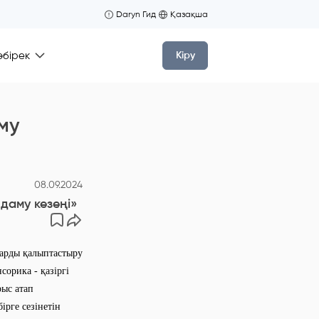
Daryn Гид
Қазақша
өбірек
Кіру
му
08.09.2024
даму кезеңі»
арды қалыптастыру
сорика - қазіргі
рыс атап
ірге сезінетін