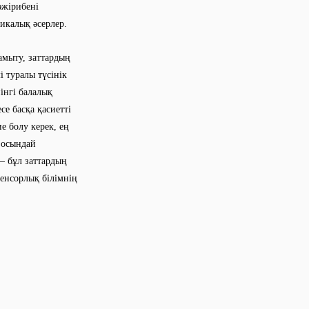
әжірибені
икалық әсерлер.
мыту, заттардың
і туралы түсінік
інгі балалық
се басқа қасиетті
е болу керек, ең
н осындай
– бұл заттардың
сенсорлық білімнің