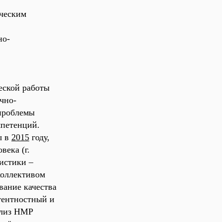
ическим
но-
еской работы
чно-
проблемы
мпетенций.
ы в
2015
году,
овека (
г.
ристики –
коллективом
ание качества
тентностный и
ализ НМР