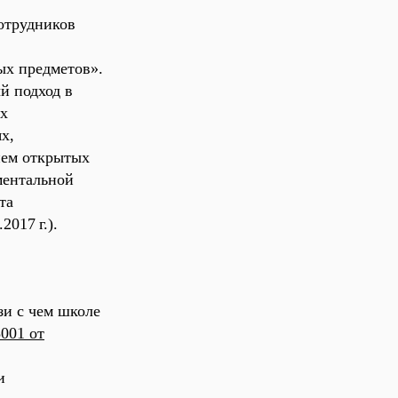
сотрудников
ых предметов».
й подход в
ёх
х,
ием открытых
ментальной
та
.2017
г.).
зи с чем школе
3001 от
и