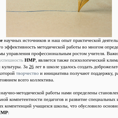
ие
научных источников и наш опыт практической деятель
то эффективность методической работы во многом опреде
мы управления профессиональным ростом учителя. Важ
успешность
НМР
, является также психологический клима
 культуры. За
26
лет в школе удалось создать доброжела
 которой
творчество
и инициатива получают
поддержку, р
тоянием всего коллектива.
научно-методической
работы нами определены становле
ной компетентности педагогов и развитие специальных 
х компетенций учащихся школы, что обусловило основ
НМР
: