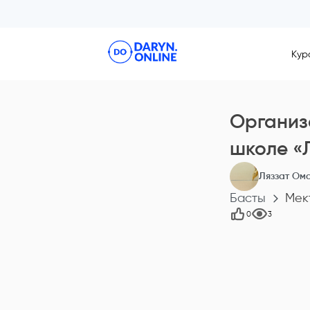
Кур
Организ
школе «
Ляззат Ом
Басты
Мек
0
3