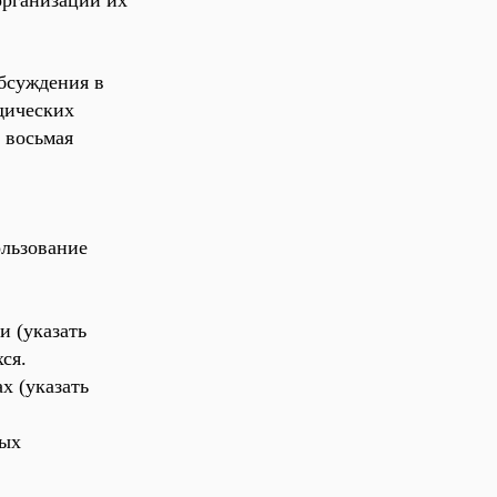
организации их
обсуждения в
дических
 восьмая
ользование
и (указать
ся.
х (
указать
ных