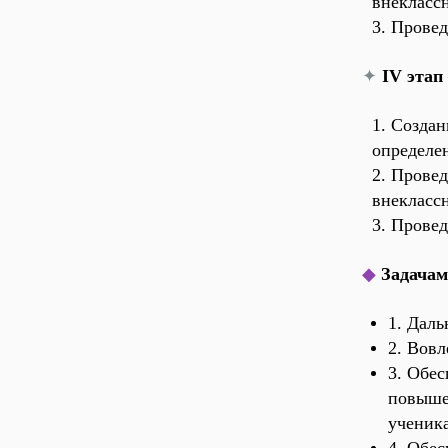
внекласс
3. Прове
✦
IV этап
1. Создан
определе
2. Прове
внекласс
3. Прове
◆
Задача
1. Дал
2. Вов
3. Обес
повыше
ученика