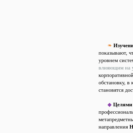
❧
Изучен
показывают, ч
уровнем систе
влияющим на 
корпоративной
обстановку, в
становятся
дос
◆
Целями
профессиональ
метапредметны
направления