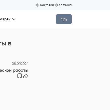
Daryn Гид
Қазақша
өбірек
Кіру
ты в
08.09.2024
еской работы в школе «Лицей Туран»