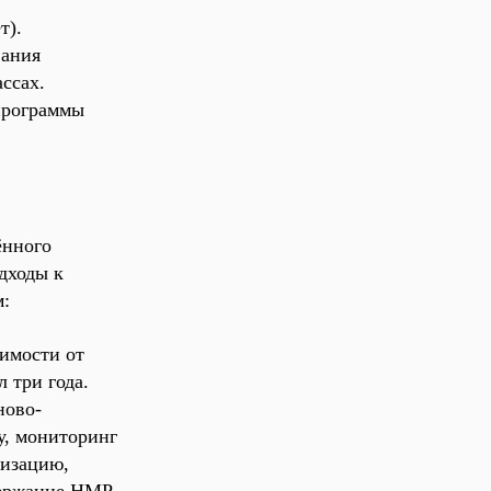
ет
).
вания
ссах.
 программы
ённого
дходы к
м:
симости от
 три года.
ново-
у, мониторинг
тизацию,