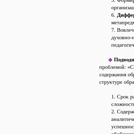
5. Форми
организа
6.
Диффе
метапред
7. Вовле
духовно-
педагоги
◆
Подвод
проблемой: «
С
содержания об
структуре обр
1. Срок р
сложност
2. Содер
аналитич
успешнос