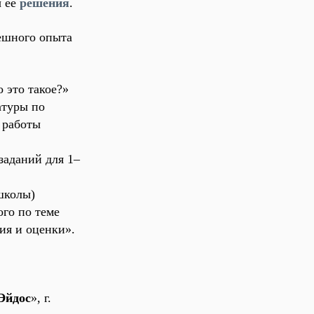
ы её
решения
.
ешного опыта
 это такое?
»
атуры по
 работы
заданий для 1–
 школы)
го по теме
ия и оценки».
Эйдос
», г.