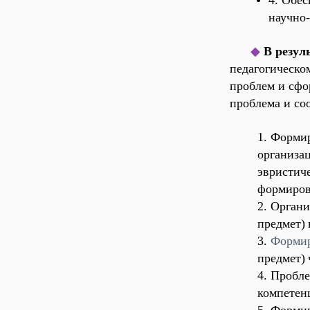
4. Обес
научно-
◆
В резул
педагогическо
проблем и сфо
проблема и со
1. Форми
организа
эвристич
формиро
2. Органи
предмет)
3.
Формир
предмет
)
4. Пробл
компетен