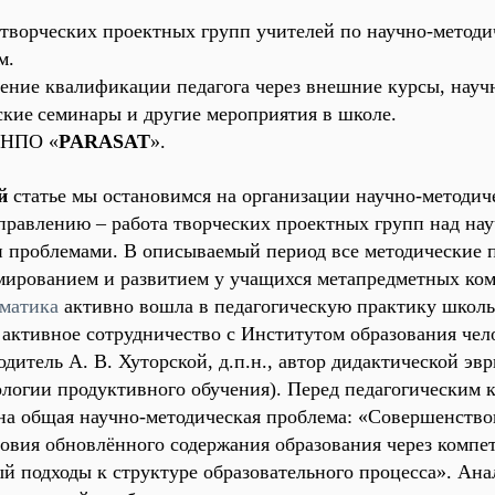
а творческих проектных групп учителей по научно-метод
м.
ение квалификации педагога через внешние курсы, науч
ские
семинары и другие мероприятия в школе.
а НПО «
PARASAT
».
й
статье мы остановимся на организации научно-методич
правлению – работа творческих проектных групп над нау
 проблемами. В описываемый период все методические 
мированием и развитием у учащихся метапредметных ко
матика
активно вошла в педагогическую практику школ
ь активное сотрудничество с Институтом образования чел
дитель А. В. Хуторской, д.п.н., автор дидактической эв
ологии продуктивного обучения
). Перед педагогическим 
на общая научно-методическая проблема: «
Совершенствов
ловия обновлённого содержания образования через компе
й подходы к структуре образовательного процесса
». Ан