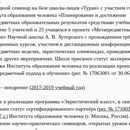
.
дной семинар на базе школы-лицея «Туран» с участием 
ута
образования человека «Планирование и достижение
едметных образовательных
результатов средствами учебн
тие 5 учителей и 25 учащихся в проекте «Метапредметны
ии»
Научной школы А. В. Хуторского с прохождением тр
ционных курсов, участием в
дистанционных
конференция
едметных неделях, эвристических олимпиадах,
проведен
и других мероприятиях
.
Школе присвоен статус экспери
ки Института образования человека по
реализации проек
едметный подход в обучении» (рег. № 17063001 от 30.06
– внедрение (
2017-2019 учебный год
)
е в реализации программы «Эвристический класс», в свя
воен статус сертифицированного партнёра (
рег. № 17100
 г.
)
Института образования человека (г. Москва, Россия).
дение научно-практических
семинаров, открытых уроков 