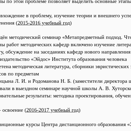
лы по этой проблеме позволяет выделить основные этап
вхождение в проблему, изучение теории и внешнего усп
нения (
2015-2016 учебный год
)
дён методический семинар «
Метапредметный подход. Что
ны работ методических кафедр включено изучение литер
у,
обсуждение на заседаниях кафедр нового
направления
 издательство «
Эйдос
» Института образования человека
етена
методическая литература, сборники эвристических 
сов по предметам
ицына Л. И. и Родоманова Н. Б. (заместители директора
вали в
выездном семинаре научной школы А. В. Хуторско
овательные
результаты: методика проектирования, обучен
 освоение (
2016-2017 учебный год
)
танционные курсы Центра дистанционного образования «