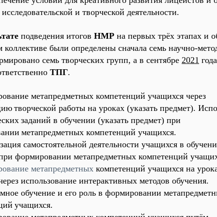
печение условий для креативного развития лицеистов и 
исследовательской и творческой деятельности.
ьтате
подведения итогов
НМР
на первых трёх этапах и 
м коллективе были определены сначала семь научно-мето
рмировано семь творческих групп, а в сентябре
2021
года
ответственно
ТПГ
.
рование метапредметных компетенций учащихся через
цию
творческой работы на уроках (
указать предмет
). Исп
еских
заданий в обучении (указать предмет) при
вании
метапредметных компетенций учащихся.
зация самостоятельной деятельности учащихся в обучени
при формировании метапредметных компетенций учащих
ование метапредметных
компетенций учащихся на урока
через использование интерактивных методов обучения.
емное обучение и его роль в формировании метапредмет
ций
учащихся.