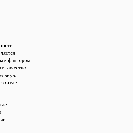
ности
ляется
ным фактором,
т, качество
тельную
азвитие,
ние
и
ные