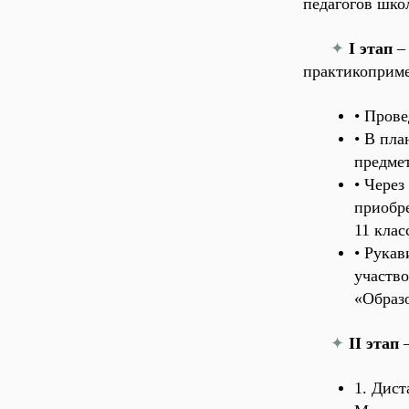
педагогов шко
✦
I этап
– 
практикоприме
• Прове
• В пла
предмет
• Через
приобр
11 клас
• Рукав
участво
«Образ
✦
II этап
–
1. Дис