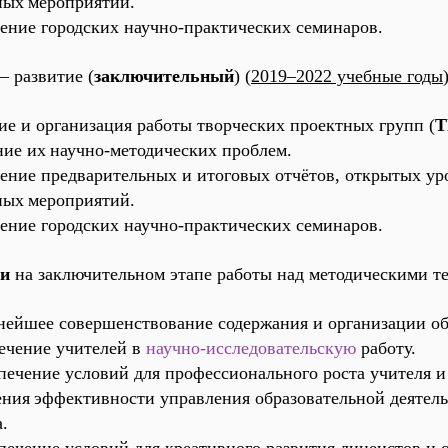
ных
мероприятий.
дение городских научно-практических семинаров.
– развитие (
заключительный
) (
2019–2022 учебные годы
ие и организация работы творческих проектных групп (
Т
ние их
научно-методических проблем.
дение предварительных и итоговых отчётов, открытых ур
ных
мероприятий.
дение городских научно-практических семинаров.
ми
на заключительном этапе работы над методическими те
ьнейшее совершенствование содержания и организации об
лечение учителей в
научно-исследовательскую
работу.
печение условий для профессионального роста учителя и
ния
эффективности управления образовательной деятел
.