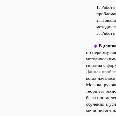
1. Работ
проблема
2. Повыш
методиче
3. Работ
◆
В данно
по первому на
методическими
связаны с фор
Данная пробле
когда началос
Москва, руково
теории и техн
была поставле
обучения в ус
метапредметны