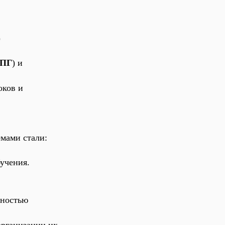
)
ПГ
) и
оков и
мами стали:
учения.
ьностью