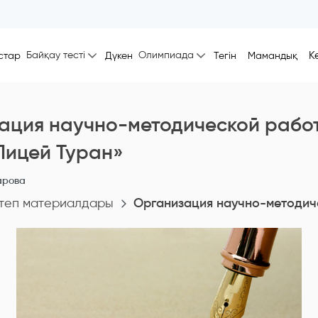
Байқау тесті
Олимпиада
К
стар
Дүкен
Тегін
Мамандық
ация научно-методической рабо
Лицей Туран»
арова
теп материалдары
Организация научно-методич