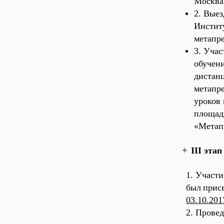
Москва
2. Выез
Инстит
метапр
3. Учас
обучен
дистан
метапр
уроков 
площад
«Метапр
✦
III этап
1. Участи
был
прис
03.10.2017
2. Прове