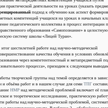
рование метапредметных компетенций учащихся путём
ции
практической деятельности на уроках (
указать предм
ренцированный
подход к обучению как аспект формиро
метных
компетенций учащихся на уроках в начальных кла
чение педагогического коллектива в процесс интеграции
нравственного образования «Самопознание» в целостную
ческую систему школы
«Лицей Туран».
я
итог шестилетней работе над научно-методической
овершенствование качества обучения в условиях обновл
разования через компетентностный и метапредметный по
азовательного процесса
», приходим к следующим вывода
аботы творческой группы над темой определяется в зави
и
и объёма работ и в нашем случае для семи
ТПГ
составил
жание
НМР
над методической проблемой включает её пла
еское
и теоретическое исследование, практическую работ
ти работы над
научно-методической проблемой, система