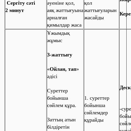
Сергіту сәті
әуеніне қол,
қол
2 минут
аяқ жаттығуына
жаттығуларын
Кере
арналған
жасайды
қимылдар жаса
Ұжымдық
жұмыс
3-жаттығу
«
Ойлан, тап
»
әдісі
Деск
Суреттер
бойынша
1. суреттер
сөйлем құра.
бойынша
-
сур
сөйлемдер
бой
Заттың атын
құрайды
сөйл
білдіретін
құра