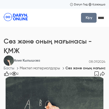
Daryn Гид
Қазақша
Кіру
Сөз және оның мағынасы -
ҚМЖ
Алия Кылышова
08.09.2024
Басты
Мектеп материалдары
Сөз және оның мағынас
0
2