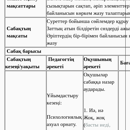
мақсаттары
сызықтарын сақтап, әріп элементтері
байланысын көркем жазу талаптарын
Суреттер бойынша сөйлемдер құрау
Сабақтың
Заттың атын білдіретін сөздерді аж
мақсаты
Әріптердің бір-бірімен байланысын 
жазу
Сабақ барысы
Сабақтың
Педагогтің
Оқушының
Бағ
кезеңі/уақыты
әрекеті
әрекеті
Оқушылар
сабаққа назар
аударады.
Ұйымдастыру
кезеңі
:
1. Иә, иә
Психологиялық
Жоқ, жоқ
ахуал орнату
.
(
басты иеді,