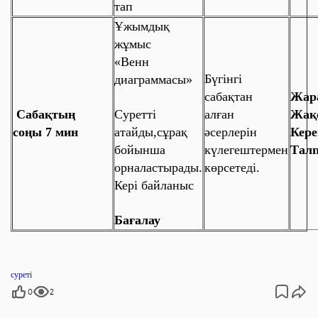
тап
Ұжымдық
жұмыс
«Венн
Бүгінгі
диаграммасы»
сабақтан
Жар
Сабақтың
Суретті
алған
Жақ
соңы
7 мин
атайды,сұрақ
әсерлерін
Кере
бойынша
күлегештермен
Тал
орналастырады.
көрсетеді.
Кері байланыс
Бағалау
суреті
0
2