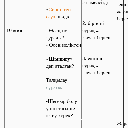
әңгімелейді
-екі
«
Серпілген
жауа
сауал
» әдісі
бере
2. бірінші
10 мин
сұраққа
-
Өлең не
жауап береді
туралы
?
-
Өлең неліктен
3. екінші
«
Шынығу
»
сұраққа
деп аталған?
жауап береді
Талқылау
сұрағы
:
-
Шымыр болу
үшін тағы не
істеу керек?
Жара