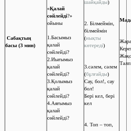
шайқайды
)
«
Қалай
сөйлейді
?»
Мад
ойыны
2. Білмеймін,
білмеймін
1.Басымыз
Сабақтың
(
иықты
Жара
қалай
басы (3 мин)
көтереді
)
Кере
сөйлейді?
Жақ
2.Иығымыз
Талп
қалай
3.сәлем, сәлем
сөйлейді?
(
бұлғайды
)
3.Қолымыз
Сау, бол!, сау
қалай
бол!
сөйлейді?
Бері кел, бері
4.Аяғымыз
кел
қалай
сөйлейді?
4. Топ – топ,