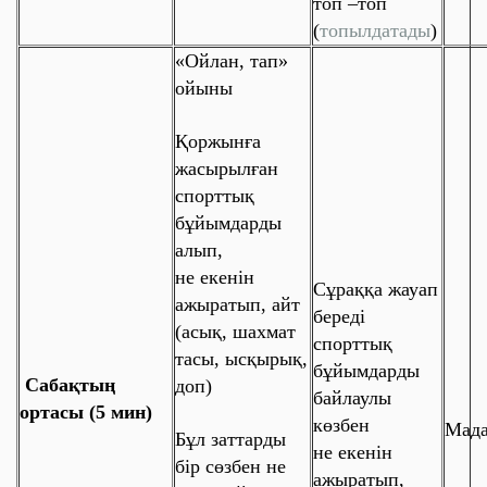
топ –топ
(
топылдатады
)
«
Ойлан, тап
»
ойыны
Қоржынға
жасырылған
спорттық
бұйымдарды
алып,
не екенін
Сұраққа жауап
ажыратып, айт
береді
(
асық, шахмат
спорттық
тасы, ысқырық,
бұйымдарды
Сабақтың
доп
)
байлаулы
ортасы (5 мин)
көзбен
Мада
Бұл заттарды
не екенін
бір сөзбен не
ажыратып,