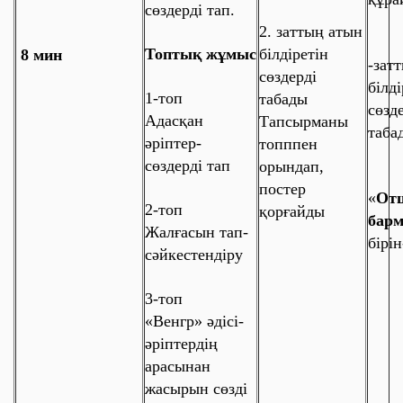
сөздерді тап.
2. заттың атын
Топтық жұмыс
білдіретін
8 мин
-
зат
сөздерді
білді
1-топ
табады
сөзд
Адасқан
Тапсырманы
таба
әріптер-
топппен
сөздерді тап
орындап,
постер
«
От
2-топ
қорғайды
бар
Жалғасын тап-
бірін
сәйкестендіру
3-топ
«Венгр» әдісі-
әріптердің
арасынан
жасырын сөзді