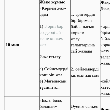
Жеке жұмыс
Жақ
«
Көркем жаз
»
Деск
әдісі
1. әріптердің
бір-бірімен
1)
З әрпі бар
- әрі
байланысын
сөздерді айт
бірі
көркем
және көркем
байл
жазу
10 мин
жаз
.
көрк
талаптарына
жазу
сай жазады
2-жаттығу
тала
жаза
а) Сөйлемдерді
2. сөйлемдерді
көшіріп жаз.
қатесіз жазады
ә) Мағынасын
-
сөй
түсініп ал.
қатес
жаза
«
Бала, бала,
балапан
»
Әуенге сәйкес
Жар