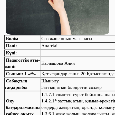
Бөлім
Сөз және оның мағынасы
Пәні:
Ана тілі
Күні:
Педагогтің аты-
Кылышова Алия
жөні:
Сынып: 1 «Ә»
Қатысқандар саны: 20 Қатыспағанда
Сабақтың
Шынығу
тақырыбы
Заттың атын білдіретін сөздер
1.1.7.1 сюжетті сурет бойынша шағы
Оқу
1.4.2.1* заттың атын, қимыл-әрекеті
бағдарламасына
сөздерді ажыратып, орынды қолдану
сәйкес оқыту
1.3.6.1 жазу жолын, жоларалықты, 