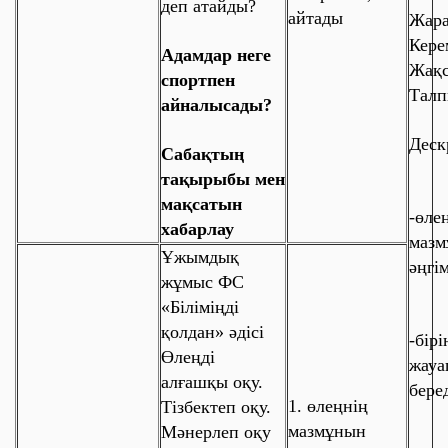
деп атайды?
айтады
Жара
Кере
Адамдар неге
Жақ
спортпен
Талп
айналысады?
Деск
Сабақтың
тақырыбы мен
мақсатын
-өле
хабарлау
мазм
Ұжымдық
әңгі
жұмыс ФС
«
Біліміңді
қолдан
» әдісі
-бір
Өлеңді
жауа
алғашқы оқу.
бере
1. өлеңнің
Тізбектеп оқу.
мазмұнын
Мәнерлеп оқу