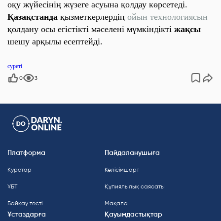
оқу жүйесінің жүзеге асуына қолдау көрсетеді.
Қазақстанда
қызметкерлердің
ойын технологиясын
қолдану осы егістікті мәселені мүмкіндікті
жақсы
шешу арқылы есептейді.
суреті
0
3
Платформа
Пайдаланушыға
Курстар
Келісімшарт
ҰБТ
Құпиялылық саясаты
Байқау тесті
Мақала
Ұстаздарға
Қауымдастықтар