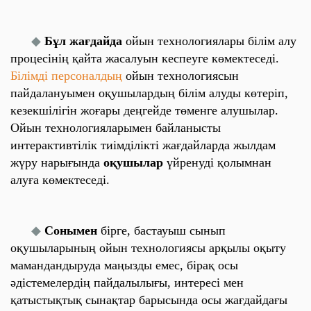
◆
Бұл жағдайда
ойын технологиялары білім алу
процесінің қайта жасалуын кеспеуге көмектеседі.
Білімді персоналдың
ойын технологиясын
пайдалануымен оқушылардың білім алуды көтеріп,
кезекшілігін жоғары деңгейде төменге алушылар.
Ойын технологияларымен байланысты
интерактивтілік тиімділікті жағдайларда жылдам
жүру нарығында
оқушылар
үйренуді қолымнан
алуға көмектеседі.
◆
Сонымен
бірге, бастауыш сынып
оқушыларының ойын технологиясы арқылы оқыту
мамандандыруда маңызды емес, бірақ осы
әдістемелердің
пайдалылығы
, интересі мен
қатыстықтық сынақтар барысында осы жағдайдағы