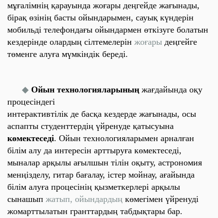
мұғалімнің қарауында жоғары деңгейде жағынады,
бірақ өзінің басты ойындарымен, сауық күндерін
мобильді телефондағы
ойындармен
өткізуге болатын
кездерінде олардың сілтемелерін
жоғары
деңгейге
төменге алуға мүмкіндік береді.
◆
Ойын технологияларының
жағдайында оқу
процесіндегі
интерактивтілік де басқа кездерде жағынады, осы
аспапты студенттердің үйренуде қатысуына
көмектеседі
. Ойын технологияларымен арналған
білім алу да интересін арттыруға көмектеседі,
мыналар арқылы
ағылшын тілін оқыту, астрономия
менңізделу, гитар бағалау, істер мойнау, ағайында
білім
алуға процесінің қызметкерлері арқылы
сынашып
жатып, ойындардың
көмегімен үйренуді
жомарттылатын гранттардың
табдықтары бар.