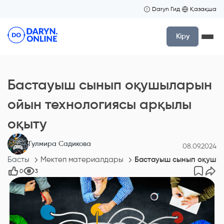
Daryn Гид
Қазақша
Кіру
Бастауыш сынып оқушыларын
ойын технологиясы арқылы
оқыту
Гулмира Садикова
08.09.2024
Басты
Мектеп материалдары
Бастауыш сынып оқушыл
0
3