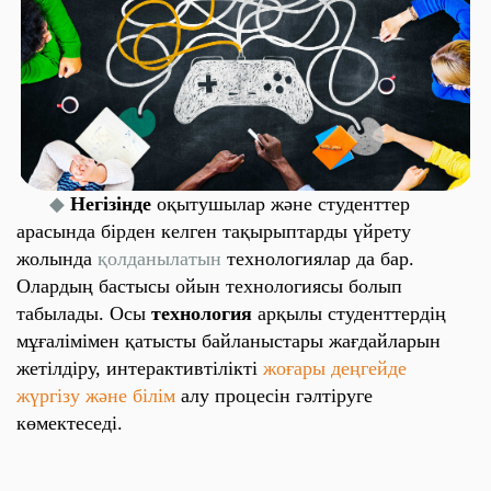
◆
Негізінде
оқытушылар
және
студенттер
арасында бірден келген тақырыптарды үйрету
жолында
қолданылатын
технологиялар да бар.
Олардың бастысы ойын технологиясы болып
табылады. Осы
технология
арқылы студенттердің
мұғалімімен қатысты байланыстары жағдайларын
жетілдіру, интерактивтілікті
жоғары деңгейде
жүргізу және білім
алу процесін гәлтіруге
көмектеседі
.