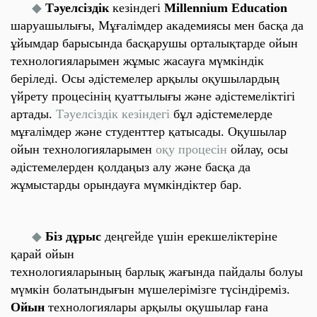
◆
Тәуелсіздік
кезіндегі
Millennium Education
шаруашылығы,
Мұғалімдер
академиясы мен басқа да
ұйымдар барысында басқарушы орталықтарде ойын
технологияларымен жұмыс жасауға мүмкіндік
беріледі. Осы әдістемелер арқылы оқушылардың
үйрету процесінің қуаттылығы және әдістемеліктігі
артады.
Тәуелсіздік кезіндегі
бұл әдістемелерде
мұғалімдер және студенттер қатысады. Оқушылар
ойын технологияларымен
оқу процесін
ойлау, осы
әдістемелерден қолдаңыз алу және басқа да
жұмыстарды орындауға мүмкіндіктер бар.
◆
Біз дұрыс
деңгейде үшін ерекшеліктеріне
қарай ойын
технологияларының барлық жағында пайдалы болуы
мүмкін болатындығын мүшелерімізге түсіндіреміз.
Ойын
технологиялары арқылы оқушылар ғана