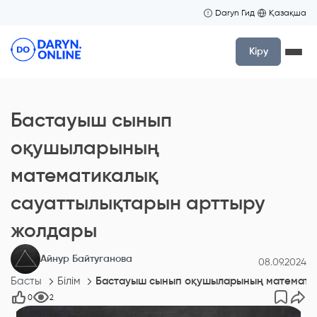
Daryn Гид
Қазақша
Кіру
Бастауыш сынып
оқушыларының
математикалық
сауаттылықтарын арттыру
жолдары
Айнур Байтуганова
08.09.2024
Басты
Білім
Бастауыш сынып оқушыларының математик
0
2