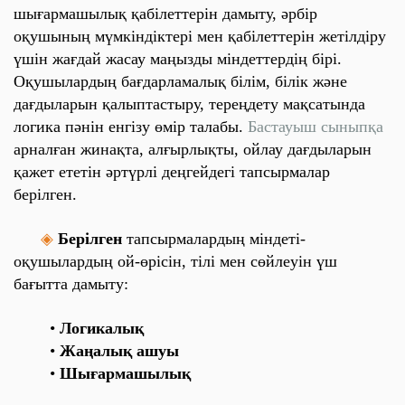
шығармашылық қабілеттерін дамыту, әрбір
оқушының мүмкіндіктері мен қабілеттерін жетілдіру
үшін
жағдай
жасау маңызды міндеттердің бірі.
Оқушылардың бағдарламалық білім, білік және
дағдыларын қалыптастыру, тереңдету мақсатында
логика пәнін енгізу өмір талабы.
Бастауыш сыныпқа
арналған жинақта, алғырлықты, ойлау дағдыларын
қажет ететін әртүрлі деңгейдегі тапсырмалар
берілген.
◈
Берілген
тапсырмалардың міндеті-
оқушылардың ой-өрісін, тілі мен сөйлеуін үш
бағытта дамыту:
•
Логикалық
•
Жаңалық ашуы
•
Шығармашылық