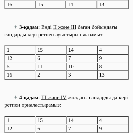
16
15
14
13
✦
3-қадам
: Енді
ІІ және ІІІ
баған бойындағы
сандарды кері ретпен ауыстырып
жазамыз
:
1
15
14
4
12
6
7
9
5
11
10
8
16
2
3
13
✦
4-қадам
:
ІІІ және IV
жолдағы сандарды да кері
ретпен
орналастырамыз
:
1
15
14
4
12
6
7
9