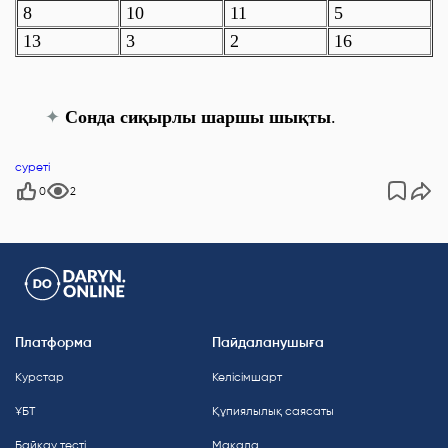
8
10
11
5
13
3
2
16
✦
Сонда сиқырлы шаршы шықты
.
суреті
0
2
Платформа
Пайдаланушыға
Курстар
Келісімшарт
ҰБТ
Құпиялылық саясаты
Байқау тесті
Мақала