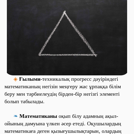
◈
Ғылыми
-
техникалық
прогресс дәуіріндегі
математиканың негізін меңгеру жас ұрпаққа білім
беру мен тәрбиелеудің бірден-бір негізгі элементі
болып табылады.
❧
Математиканы
оқып білу адамның ақыл-
ойының дамуына үлкен әсер етеді. Оқушылардың
математикаға деген қызығушылықтарын, олардың