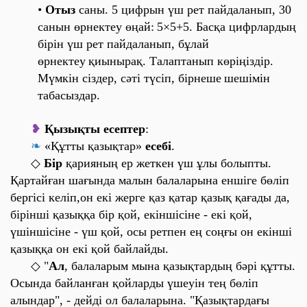
•
Отыз
саны. 5 цифрын үш рет пайдаланып, 30
санын өрнектеу өңай:
5×5+5. Басқа цифрлардың
бірін үш рет пайдаланып, бұлай
өрнектеу
қиынырақ. Талаптанып көріңіздір.
Мүмкін сіздер, сәті түсіп, бірнеше
шешімін
табасыздар.
❥
Қызықты есептер
:
❧
«
Құтты қазықтар
»
есебі
.
◇
Бір
қарияның ер жеткен үш ұлы болыпты.
Қартайған шағында малын балаларына еншіге бөліп
бергісі келіп,он екі жерге қаз қатар қазық қағады да,
бірінші қазыққа бір қой, екіншісіне - екі қой,
үшіншісіне - үш қой, осы ретпен ең соңғы он екінші
қазыққа он екі қой байлайды.
◇ "
Ал
, балаларым мына қазықтардың бәрі құтты.
Осында байланған қойларды үшеуін тең бөліп
алындар
", - дейді ол балаларына. "
Қазықтардағы