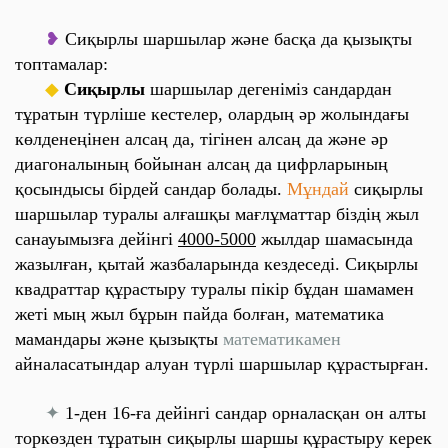
❥
Сиқырлы шаршылар және басқа да қызықты
топтамалар
:
◆
Сиқырлы
шаршылар дегеніміз сандардан
тұратын түрліше кестелер, олардың әр жолындағы
көлденеңінен алсаң да, тігінен алсаң да және әр
диагоналының
бойынан алсаң да цифрларының
қосындысы бірдей сандар болады.
Мұндай
сиқырлы
шаршылар туралы алғашқы мағлұматтар біздің жыл
санауымызға дейінгі
4000-5000
жылдар
шамасында
жазылған, қытай жазбаларында кездеседі. Сиқырлы
квадраттар құрастыру туралы пікір бұдан шамамен
жеті мың жыл бұрын пайда болған, математика
мамандары және қызықты
математикамен
айналасатындар алуан түрлі шаршылар
құрастырған
.
✦
1-ден 16-ға
дейінгі сандар орналасқан он алты
торкөзден тұратын сиқырлы шаршы құрастыру керек