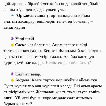
қойлар саны бірдей емес қой, сонда қалай тең бөліп
аламыз
?", – деп қалды үлкен ұлы.
❧
"
Әрқайсысының
төрт қазықтағы қойды
ағытып алсаңдар, еншілерің тепе-тең болады", –
дейді қария
❥
Үнді шәйі
.
◆
Сәске
кез болатын.
Анам
кесеге шәйді
толтырып қоя салды.
Кенже
інім андамай қолындағы
қантын сол кесеге түсіріп алды. Алайда қант құп-
құрғақ күйінде қалды.
Неліктен деп ойлайсың?
❥
Салт аттылар
.
◆
Айдала
. Көзге түртсе көрінбейтін айсыз түн.
Суыт жүрістілер аяң жүріспен
келеді. Екі ауыл арасы
ет пісірімдік жер.Жаппадан жылт еткен сәуле
сөніп-
өшті
. Үй иесі бұрын көре ме,әлде салт аттылыр
бұрын көре ме?