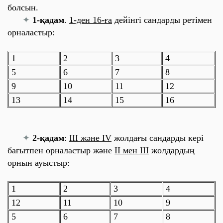
болсын.
✦
1-қадам
.
1-ден 16-ға
дейінгі сандарды ретімен
орналастыр
:
1
2
3
4
5
6
7
8
9
10
11
12
13
14
15
16
✦
2-қадам
:
ІІІ және IV
жолдағы сандарды кері
бағытпен орналастыр және
ІІ мен ІІІ
жолдардың
орнын
ауыстыр
:
1
2
3
4
12
11
10
9
5
6
7
8