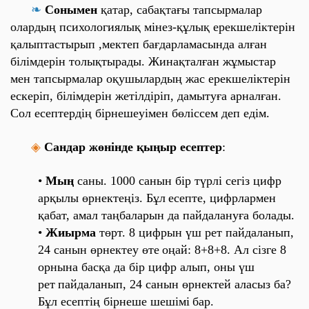
❧
Сонымен
қатар
, сабақтағы тапсырмалар
олардың психологиялық мінез-құлық ерекшеліктерін
қалыптастырып ,мектеп бағдарламасында алған
білімдерін толықтырады. Жинақталған жұмыстар
мен тапсырмалар оқушылардың жас ерекшеліктерін
ескеріп, білімдерін жетілдіріп, дамытуға арналған.
Сол есептердің
бірнешеуімен
бөліссем деп едім.
◈
Сандар жөнінде қыңыр есептер
:
•
Мың
саны. 1000 санын бір түрлі сегіз цифр
арқылы өрнектеңіз. Бұл
есепте, цифрлармен
қабат, амал таңбаларын да пайдалануға болады.
•
Жиырма
төрт. 8 цифрын үш рет пайдаланып,
24 санын өрнектеу өте
оңай: 8+8+8. Ал сізге 8
орнына басқа да бір цифр алып, оны үш
рет
пайдаланып, 24 санын өрнектей аласыз ба?
Бұл есептің бірнеше шешімі
бар.