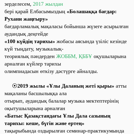
зерделесем,
2017 жылдан
бері қарай Елбасымыздың
«Болашаққа бағдар:
Рухани жаңғыру»
бағдарламалық мақаласы бойынша жүзеге асырылған
аудандық деңгейде
«100 күйдің тарихы»
жобасы аясында үзіліс кезінде
күй тыңдату, музыкалық-
теориялық пәндерден
ЖОББМ, ҚББҰ
оқушыларына
арналған күйлер тарихы
олимпиадасын өткізу дәстүрге айналды.
⦿
2019 жылы «Ұлы Даланың жеті қыры»
атты
мақаланы басшылыққа ала
отырып, аудандық балалар музыка мектептерінің
оқытушыларына арналған
«Батыс Қазақстандағы Ұлы Дала сазының
тарихы: кеше, бүгін және ертең»
тақырыбында оздырылған семинар-практикумында