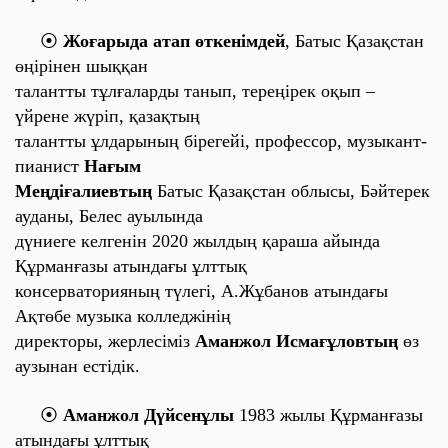
⦿
Жоғарыда атап өткенімдей
, Батыс Қазақстан
өңірінен шыққан
талантты тұлғаларды танып, тереңірек оқып –
үйрене жүріп, қазақтың
талантты ұлдарының
бірегейі, профессор, музыкант-
пианист
Нағым
Меңдіғалиевтың
Батыс Қазақстан облысы, Бәйтерек
ауданы, Белес ауылында
дүниеге келгенін 2020 жылдың қараша айында
Құрманғазы атындағы ұлттық
консерваторияның түлегі
, А.Жұбанов атындағы
Ақтөбе музыка колледжінің
директоры, жерлесіміз
Аманжол Исмағұловтың
өз
аузынан естідік.
⦿
Аманжол Дүйсенұлы
1983 жылы Құрманғазы
атындағы ұлттық