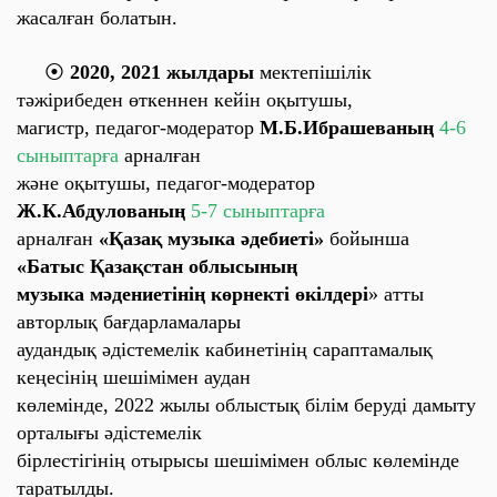
жасалған болатын.
⦿
2020, 2021 жылдары
мектепішілік
тәжірибеден өткеннен кейін
оқытушы,
магистр, педагог-модератор
М.Б.Ибрашеваның
4-6
сыныптарға
арналған
және оқытушы, педагог-модератор
Ж.К.Абдулованың
5-7 сыныптарға
арналған
«Қазақ музыка әдебиеті»
бойынша
«Батыс Қазақстан облысының
музыка мәдениетінің көрнекті өкілдері
» атты
авторлық бағдарламалары
аудандық әдістемелік кабинетінің сараптамалық
кеңесінің шешімімен аудан
көлемінде,
2022 жылы
облыстық білім беруді дамыту
орталығы әдістемелік
бірлестігінің отырысы шешімімен облыс көлемінде
таратылды.