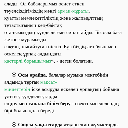
алады. Ол бабаларымыз өсиет еткен
тәуелсіздігіміздің мәңгі
арман-мұраты
,
қуатты мемлекеттіліктің және жалпыұлттың
тұтастығының кең-байтақ
отанымыздың құндылығын сипаттайды. Біз осы баға
жетпес мұрамызды
сақтап, нығайтуға тиіспіз. Бұл біздің аға буын мен
өскелең ұрпақ алдындағы
қастерлі борышымыз
», - деген болатын.
⦿
Осы орайда
, балалар музыка мектебінің
алдында тұрған
мақсат-
міндеттерін
іске асыруда өскелең ұрпақтың бойына
ұлттық құндылықтарды
сіңіру мен
сапалы білім беру
- өзекті мәселелердің
бірі болып қала береді.
⦿
Соңғы уақыттарда
атқарылған жұмыстарды