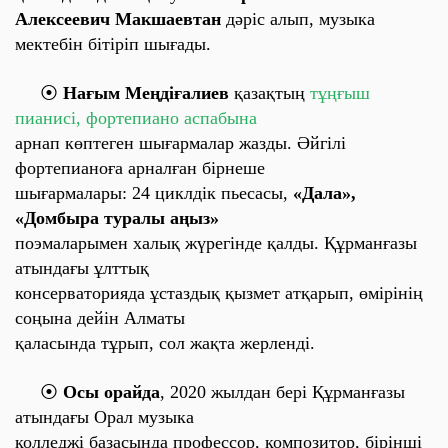
Алексеевич Макшаевтан
дәріс алып, музыка
мектебін бітіріп шығады.
⦿
Нағым Меңдіғалиев
қазақтың
тұңғыш
пианисі, фортепиано аспабына
арнап көптеген шығармалар жазды. Әйгілі
фортепианоға арналған бірнеше
шығармалары:
24 циклдік пьесасы,
«Дала»,
«Домбыра туралы аңыз»
поэмаларымен халық жүрегінде қалды. Құрманғазы
атындағы ұлттық
консерваторияда ұстаздық қызмет атқарып, өмірінің
соңына дейін Алматы
қаласында тұрып, сол жақта жерленді.
⦿
Осы орайда
,
2020 жылдан
бері Құрманғазы
атындағы Орал музыка
колледжі базасында профессор, композитор, бірінші