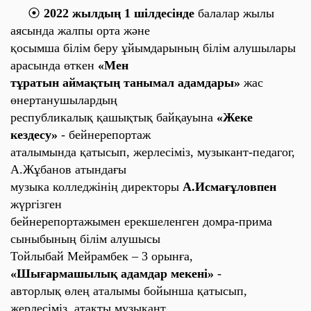
⦿
2022 жылдың 1 шілдесінде
балалар жылы
аясында жалпы орта және
қосымша білім беру ұйымдарының білім алушылары
арасында өткен
«Мен
тұратын аймақтың танымал адамдары»
жас
өнертанушылардың
республикалық қашықтық байқауына
«Жеке
кездесу»
- бейнерепортаж
аталымында қатысып, жерлесіміз, музыкант-педагог,
А.Жұбанов атындағы
музыка колледжінің директоры
А.Исмағұловпен
жүргізген
бейнерепортажымен ерекшеленген домра-прима
сыныбының білім алушысы
Тойлыбай Мейрамбек – 3 орынға,
«Шығармашылық адамдар мекені»
-
авторлық өлең аталымы бойынша қатысып,
жерлесіміз, атақты музыкант,