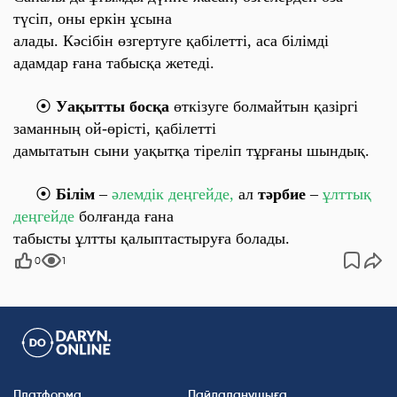
түсіп, оны еркін ұсына
алады. Кәсібін өзгертуге
қабілетті, аса білімді
адамдар
ғана табысқа жетеді.
⦿
Уақытты босқа
өткізуге болмайтын қазіргі
заманның
ой-өрісті, қабілетті
дамытатын
сыни уақытқа тіреліп тұрғаны шындық.
⦿
Білім
–
әлемдік деңгейде,
ал
тәрбие
–
ұлттық
деңгейде
болғанда ғана
табысты ұлтты қалыптастыруға болады.
0
1
Платформа
Пайдаланушыға