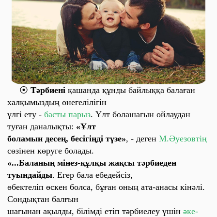
⦿
Тәрбиені
қашанда құнды байлыққа балаған
халқымыздың өнегелілігін
үлгі ету -
басты парыз
. Ұлт болашағын ойлаудан
туған даналықты:
«Ұлт
боламын десең, бесігіңді түзе»
, - деген
М.Әуезовтің
сөзінен көруге болады.
«...Баланың мінез-құлқы жақсы тәрбиеден
туындайды
. Егер бала ебедейсіз,
өбектеліп өскен болса, бұған оның ата-анасы кінәлі.
Сондықтан балғын
шағынан ақылды, білімді етіп тәрбиелеу үшін
әке-