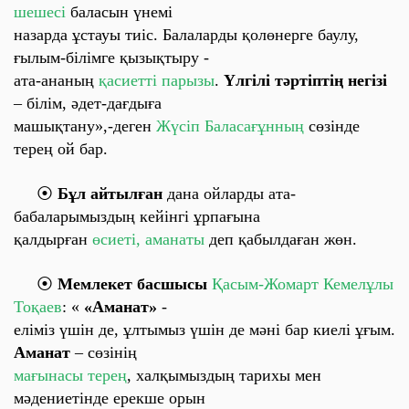
шешесі
баласын үнемі
назарда ұстауы тиіс. Балаларды қолөнерге баулу,
ғылым-білімге қызықтыру -
ата-ананың
қасиетті парызы
.
Үлгілі тәртіптің негізі
– білім, әдет-дағдыға
машықтану»,-деген
Жүсіп Баласағұнның
сөзінде
терең ой бар.
⦿
Бұл айтылған
дана ойларды ата-
бабаларымыздың кейінгі ұрпағына
қалдырған
өсиеті, аманаты
деп қабылдаған жөн.
⦿
Мемлекет басшысы
Қасым-Жомарт Кемелұлы
Тоқаев
: «
«Аманат»
-
еліміз үшін де, ұлтымыз үшін де мәні бар киелі ұғым.
Аманат
– сөзінің
мағынасы терең
, халқымыздың тарихы мен
мәдениетінде ерекше орын