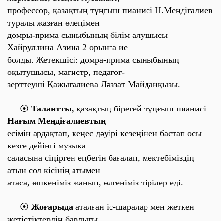
профессор, қазақтың тұңғыш пианисі
Н.Меңдіғалиев
т
уралы жазған өлеңімен
домры-прима сыныбының білім алушысы
Хайруллина Азина 2 орынға ие
болды.
Жетекшісі: домра-прима сыныбының
оқытушысы, магистр, педагог-
зерттеуші Қажығалиева Ләззат Майданқызы.
⦿
Талантты,
қазақтың бірегей тұңғыш пианисі
Нағым Меңдіғалиевтың
есімін ардақтап, кеңес дәуірі кезеңінен бастап осы
кезге дейінгі музыка
саласына сіңірген еңбегін бағалап, мектебіміздің
атын сол кісінің атымен
атаса, өшкеніміз жанып, өлгеніміз тірілер еді.
⦿
Жоғарыда
аталған іс-шаралар мен жеткен
жетістіктердің барлығы