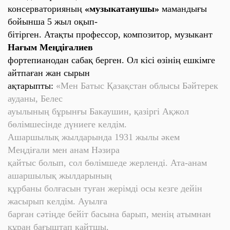
консерваторияның
«музыкатанушы»
мамандығы
бойынша 5 жыл оқып-
бітірген. Атақты
профессор, композитор, музыкант
Нағым Меңдіғалиев
фортепианодан сабақ берген. Ол кісі өзінің ешкімге
айтпаған жан сырын
ақтарыпты:
«Мен Батыс Қазақстан облысы Бәйтерек
ауданы, Белес
ауылының бұрынғы Бакаушин, қазіргі Ақжол
бөлімшесінде дүниеге келдім.
Ашаршылық жылдарында 1931 жылы әкем
Меңдіғали мен анам Нәзира
қайтыс болып, сол бөлімшеде жерленді. Ата-анам
ашаршылық жылдарының
құрбаны болғасын туған жерімді осы кезге дейін
жасырып келдім. Ауылға
барған сәтіңде бейіт басына барып, менің атымнан
құран бағыштап қайтшы,