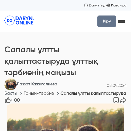
Daryn Гид
Қазақша
Кіру
Сапалы ұлтты
қалыптастыруда ұлттық
тәрбиенің маңызы
Лаззат Кажигалиева
08.09.2024
Басты
Таным-тәрбие
Сапалы ұлтты қалыптастыруда ұ
0
1