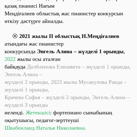
қазақ пианисі Нағым
Меңдіғалиев облыстық
жас пианистер конкурсын
өткізу дәстүрге айналды.
⦿
2021 жылы ІІ облыстық Н.Меңдіғалиев
атындағы жас пианистер
конкурсында
Энгель Алина – жүлделі 1 орынды
,
2022
жылы осы аталған
байқауда
Долбленова Елизавета – жүлделі 1 орынды,
Энгель Алина –
жүлделі 2 орынды, 2023 жылы Мусакулова Раида –
жүлделі 1 орынды,
Крачева Софья – жүлделі 2 орынды, Энгель Алина –
жүлделі 3 орынды
иеленді.
Жетекшісі
: фортепиано сыныбының
оқытушысы, педагог-зерттеуші
Швабенланд Наталья Николаевна.