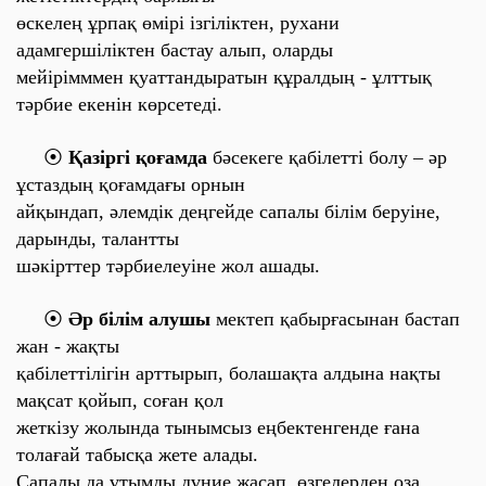
өскелең ұрпақ өмірі ізгіліктен, рухани
адамгершіліктен бастау алып, оларды
мейірімммен қуаттандыратын құралдың
- ұлттық
тәрбие екенін көрсетеді.
⦿
Қазіргі қоғамда
бәсекеге қабілетті болу – әр
ұстаздың қоғамдағы орнын
айқындап, әлемдік деңгейде сапалы білім беруіне,
дарынды, талантты
шәкірттер
тәрбиелеуіне жол ашады.
⦿
Әр білім алушы
мектеп қабырғасынан бастап
жан - жақты
қабілеттілігін арттырып, болашақта алдына нақты
мақсат қойып, соған қол
жеткізу жолында тынымсыз еңбектенгенде ғана
толағай табысқа жете алады.
Сапалы да ұтымды дүние жасап, өзгелерден оза