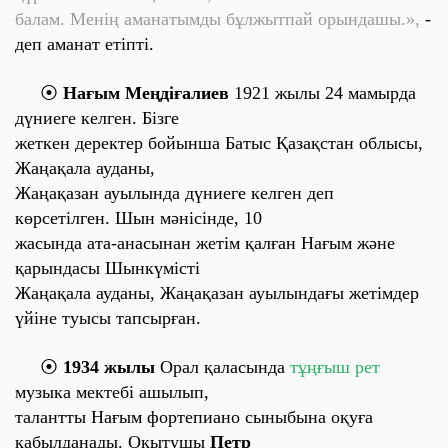
балам. Менің аманатымды бұлжытпай орындашы.»,
-
деп аманат етіпті.
⦿
Нағым Меңдіғалиев
1921 жылы 24 мамырда
дүниеге келген. Бізге
жеткен деректер бойынша
Батыс Қазақстан облысы,
Жаңақала ауданы,
Жаңақазан ауылында
дүниеге келген деп
көрсетілген. Шын мәнісінде, 10
жасында ата-анасынан жетім қалған Нағым және
қарындасы Шынкүмісті
Жаңақала ауданы, Жаңақазан ауылындағы жетімдер
үйіне туысы тапсырған.
⦿
1934 жылы
Орал қаласында
тұңғыш рет
музыка мектебі ашылып,
талантты Нағым фортепиано сыныбына оқуға
қабылданады. Оқытушы
Петр