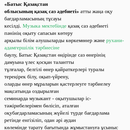
«Батыс Қазақстан
облысының қазақ саз әдебиеті»
атты жаңа оқу
бағдарламасының тұсауы
кесілді.
Музыка мектебінде
қазақ саз әдебиеті
пәнінің оқыту сапасын көтеру
арқылы білім алушыларды көркемөнер және
рухани-
адамгершілік тәрбиесіне
баулу,
Батыс Қазақстан өңірінде
саз өнерінің
дамуына үлес қосқан талантты
тұлғалар, белгілі өнер қайраткерлері туралы
тереңірек білу, оқып-үйрену,
оларды өнер мұраларын қастерлеуге тәрбиелеу
мақсатында оздырылған
семинарда
музыкант - оқытушылар
іс-
тәжірибелерімен бөлісіп, аталған
оқубағдарламасының жүйелі түрде бағдарлама
ретінде енгізіліп, одан әрі аудан
көлемінде тарату бағытында жұмыстануға ұсыныс