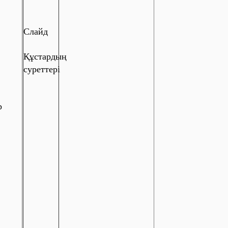
Слайд
Құстардың
суреттері
р