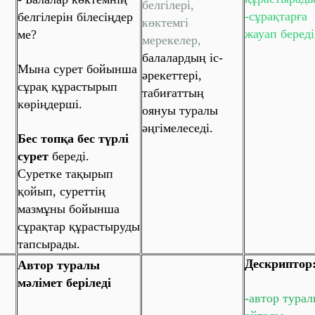
белгілері,
-сұрақтарға
белгілерін білесіңдер
көктемгі
жауап береді
ме?
мерекелер,
балалардың іс-
Мына сурет бойынша
әрекеттері,
сұрақ құрастырып
табиғаттың
көріңдерші.
оянуы туралы
әңгімелеседі.
Бес топқа бес түрлі
сурет
береді.
Суретке тақырып
қойып, суреттің
мазмұны бойынша
сұрақтар құрастыруды
тапсырады.
Дескриптор
Автор туралы
мәлімет беріледі
-автор тура