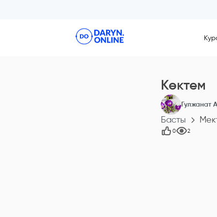
Кур
Көктем
Гулжанат 
Басты
Мек
0
2