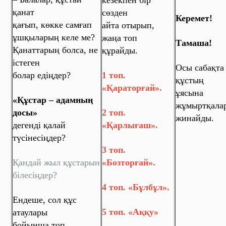
кезекпен бір
қанат
сөзден
Керемет!
қағып, көкке самғап
айта отырып,
ұшқыларың келе ме?
жаңа топ
Тамаша!
Қанаттарың болса, не
құрайды.
істеген
Осы сабақта
болар едіңдер?
1 топ.
құстың
«Қараторғай».
ұясына
«Құстар – адамның
жұмыртқала
досы»
2 топ.
жинайды.
дегенді қалай
«Қарлығаш».
түсінесіңдер?
3 топ.
Қандай жыл құстарын
«Бозторғай».
білесіңдер?
4 топ. «Бұлбұл».
Ендеше, сол құс
5 топ. «Аққу»
атаулары
бойынша топ