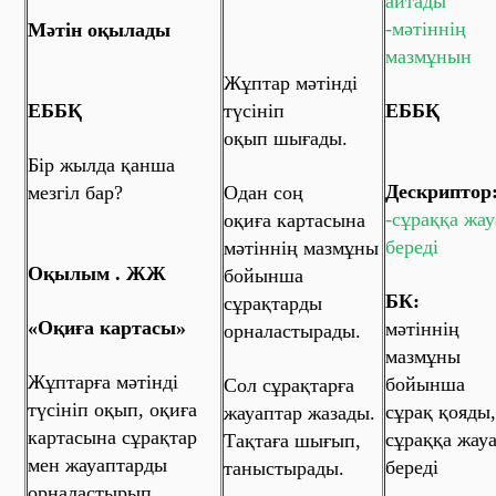
айтады
-мәтіннің
Мәтін оқылады
мазмұнын
Жұптар мәтінді
ЕББҚ
түсініп
ЕББҚ
оқып шығады.
Бір жылда қанша
Дескриптор
мезгіл бар?
Одан соң
-сұраққа жа
оқиға картасына
береді
мәтіннің мазмұны
Оқылым . ЖЖ
бойынша
БК:
сұрақтарды
«Оқиға картасы»
мәтіннің
орналастырады.
мазмұны
Жұптарға мәтінді
бойынша
Сол сұрақтарға
түсініп оқып, оқиға
сұрақ қояды,
жауаптар жазады.
картасына сұрақтар
сұраққа жау
Тақтаға шығып,
мен жауаптарды
береді
таныстырады.
орналастырып,