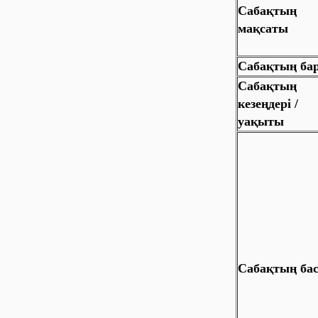
Сабақтың
мақсаты
Сабақтың ба
Сабақтың
кезеңдері /
уақыты
Сабақтың ба