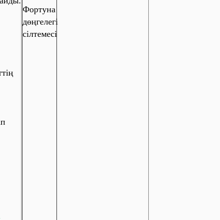
айды.
Фортуна
дөңгелегі
сілтемесі
ттің
ап
.