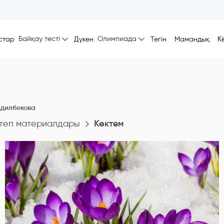
Байқау тесті
Олимпиада
К
стар
Дүкен
Тегін
Мамандық
Адилбекова
теп материалдары
Көктем