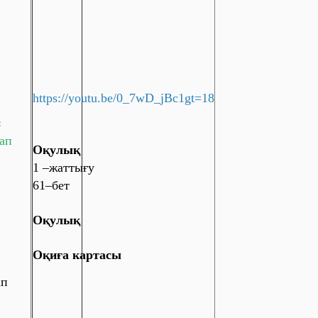
https://youtu.be/0_7wD_jBc1gt=18
:
уап
Оқулық
1 –жаттығу
61–бет
Оқулық
Оқиға картасы
ап