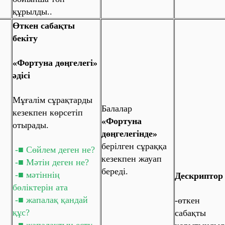
құрылды..
Өткен сабақты
бекіту
«Фортуна дөңгелегі»
әдісі
Мұғалім сұрақтарды
Балалар
кезекпен көрсетіп
«Фортуна
отырады.
дөңгелегінде»
берілген сұраққа
-■ Сөйлем деген не?
кезекпен жауап
-■ Мәтін деген не?
береді.
-■ мәтіннің
Дескриптор
бөліктерін ата
-■ жапалақ қандай
-өткен
құс?
сабақты