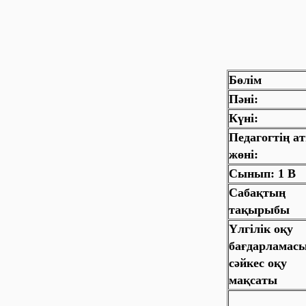
Бөлім
Пәні:
Күні:
Педагогтің а
жөні:
Сынып: 1 В
Сабақтың
тақырыбы
Үлгілік оқу
бағдарламас
сәйкес оқу
мақсаты