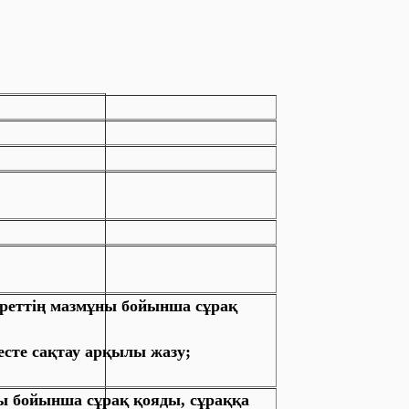
суреттің мазмұны бойынша сұрақ
 есте сақтау арқылы жазу;
ны бойынша сұрақ қояды, сұраққа