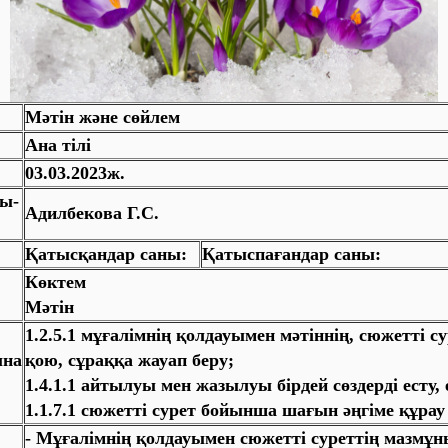
Мәтін және сөйлем
Ана тілі
03.03.2023ж.
ты-
Адилбекова Г.С.
Қатысқандар саны:
Қатыспағандар саны:
Көктем
Мәтін
1.2.5.1 мұғалімнің қолдауымен мәтіннің, сюжетті 
ына
қою, сұраққа жауап беру;
1.4.1.1 айтылуы мен жазылуы бірдей сөздерді есту,
1.1.7.1 сюжетті сурет бойынша шағын әңгіме құрау
- Мұғалімнің қолдауымен сюжетті суреттің мазмұ