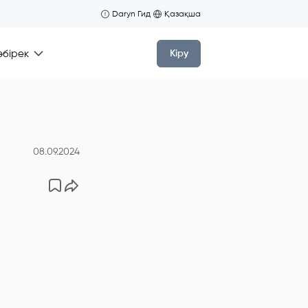
Daryn Гид
Қазақша
өбірек
Кіру
08.09.2024