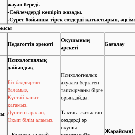
жауап береді.
-Сөйлемдерді көшіріп жазады.
-Сурет бойынша тірек сөздерді қатыстырып, әңгім
рысы
Оқушының
Педагогтің әрекеті
Бағалау
әрекеті
Психологиялық
дайындық
Психологиялық
Біз балдырған
ахуалға берілген
баламыз,
тапсырманы бірге
Құстай қанат
орындайды.
қағамыз.
Дүниені аралап,
Тақтаға жазылған
сы
Оқып білім аламыз.
сөздерді әр
оқушы
Жарайсың!
– Балалар, құстай