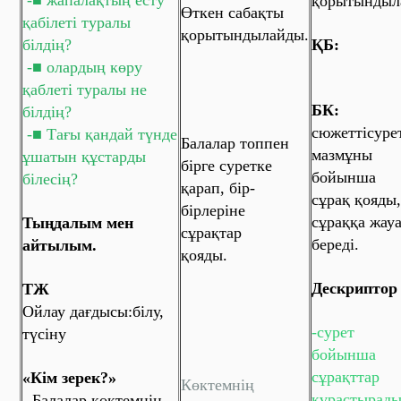
-■ жапалақтың есту
қорытындыл
Өткен сабақты
қабілеті туралы
қорытындылайды.
білдің?
ҚБ:
-■ олардың көру
қаблеті туралы не
БК:
білдің?
сюжеттісуре
-■ Тағы қандай түнде
Балалар топпен
мазмұны
ұшатын құстарды
бірге суретке
бойынша
білесің?
қарап, бір-
сұрақ қояды,
бірлеріне
сұраққа жау
Тыңдалым мен
сұрақтар
береді.
айтылым.
қояды.
Дескриптор
ТЖ
Ойлау дағдысы:білу,
-сурет
түсіну
бойынша
сұрақттар
«Кім зерек?»
Көктемнің
құрастырады
- Балалар көктемнің