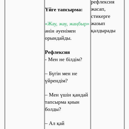
рефлексия
жасап,
Үйге тапсырма:
стикерге
жазып
«Жау, жау, жаңбыр»
қалдырады
әнін әуенімен
орындайды.
Рефлексия
- Мен не білдім?
– Бүгін мен не
үйрендім?
– Мен үшін қандай
тапсырма қиын
болды?
– Ал қай