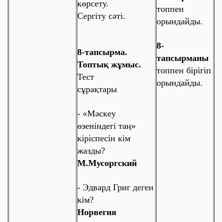
көрсету.
топпен
Сергіту сәті.
орындайды.
8-
8-тапсырма.
тапсырманы
Топтық жұмыс.
топпен бірігіп
Тест
орындайды.
сұрақтары
-
«Мәскеу
өзеніндегі таң»
кіріспесін кім
жазды?
М.Мусоргский
-
Эдвард Григ деген
кім?
Норвегия