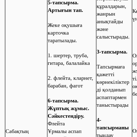
5-тапсырма.
құралдарын,
Артығын тап.
К
жанрын
ү
анықтайды
Жеке оқушыға
және
карточка
салыстырады.
таратылады.
3-тапсырма.
1. шертер, труба,
О
гитара, балалайка
о
Тапсырмаға
ж
қажетті
2. флейта, кларнет,
т
көрнекіліктер
барабан, фагот
о
ді қолданып
б
аспаптармен
6-тапсырма.
таныстырады
Жұптық жұмыс.
Сәйкестендіру.
4-
Флейта
тапсырманы
О
Сабақтың
Ұрмалы аспап
тыңдау