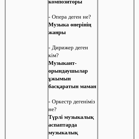
композиторы
-
Опера деген не?
Музыка өнерінің
жанры
- Дирижер деген
кім?
Музыкант-
орындаушылар
ұжымын
басқаратын маман
-
Оркестр дегеніміз
не?
Түрлі музыкалық
аспаптарда
музыкалық