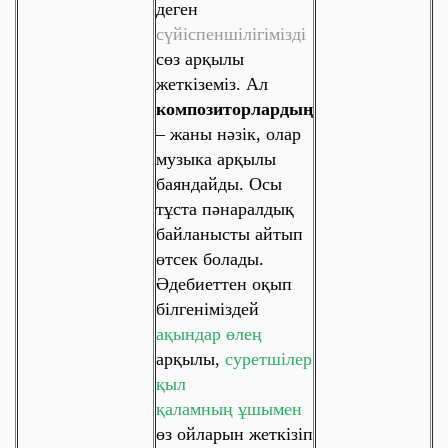
деген
сүйіспеншілігімізді
сөз
арқылы
жеткіземіз. Ал
композиторлардың
– жаны нәзік, олар
музыка арқылы
баяндайды. Осы
тұста пәнаралдық
байланысты айтып
өтсек болады.
Әдебиеттен оқып
білгеніміздей
ақындар өлең
арқылы,
суретшілер
қыл
қаламның ұшымен
өз ойларын жеткізіп