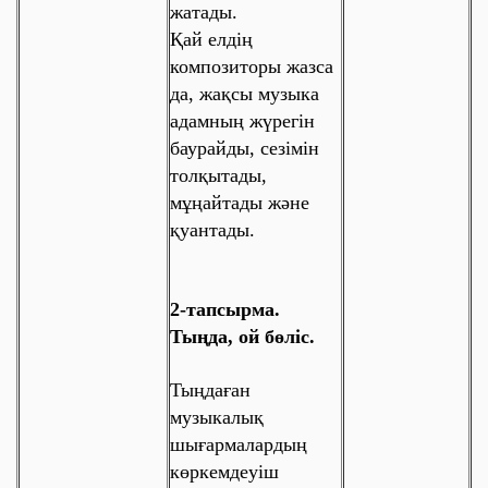
жатады.
Қай елдің
композиторы жазса
да, жақсы музыка
адамның
жүрегін
баурайды
, сезімін
толқытады,
мұңайтады және
қуантады.
2-тапсырма.
Тыңда, ой бөліс.
Тыңдаған
музыкалық
шығармалардың
көркемдеуіш