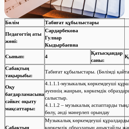
Бөлім
Табиғат құбылыстары
Сардарбекова
Педагогтің аты
Гулнар
жөні:
Кыдырбаевна
Қатысқандар
Сынып:
4
Қ
саны:
Сабақтың
Табиғат құбылыстары. (Бөлімді қайта
тақырыбы:
4.1.1.1-музыкалық көркемдеуші құра
Оқу
әуеннің жанрын, көркемдік образдар
бағдарламасына
салыстыр.
сәйкес оқыту
4.1.1.2 – музыкалық аспаптарды тың
мақсаттары:
бөлу, әнді мәнерлеп орындау
Музыкалық көркемдеуші құралдардың
Сабақтың
көркемдік образдарын анықтайды жә