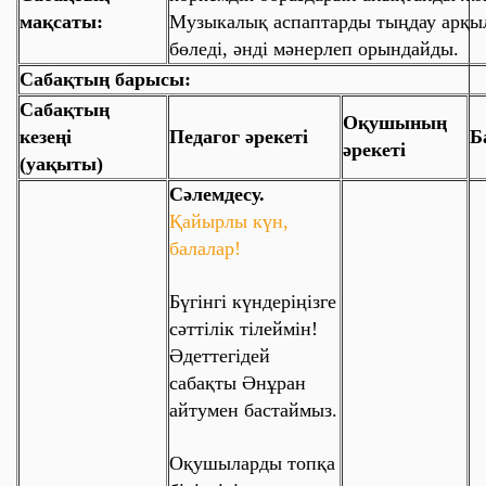
мақсаты:
Музыкалық аспаптарды тыңдау арқы
бөледі, әнді мәнерлеп орындайды.
Сабақтың барысы:
Сабақтың
Оқушының
кезеңі
Педагог әрекеті
Б
әрекеті
(уақыты)
Сәлемдесу.
Қайырлы күн,
балалар!
Бүгінгі күндеріңізге
сәттілік тілеймін!
Әдеттегідей
сабақты Әнұран
айтумен бастаймыз.
Оқушыларды топқа