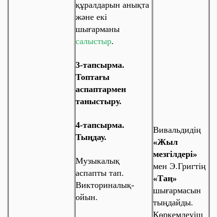
құралдарын анықта
және екі
шығарманы
салыстыр
.
3-тапсырма.
Топтағы
аспаптармен
таныстыру.
4-тапсырма.
Вивальдидің
Тыңдау.
«Жыл
мезгілдері»
Музыкалық
мен
Э.Григтің
аспапты тап.
«Таң»
Викториналық-
шығармасын
ойын.
тыңдайды.
Көркемдеуіш