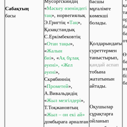
Мусоргскийдің
басшы
қ
«
Мәскеу өзеніндегі
Сабақтың
мұғалімге
т
таң
»
, норвегиялық
басы
көмекші
о
Э.Григтің «
Таң
»,
болады.
б
Қазақстандық
б
С.Еркімбековтің
о
Қолдарындағы
«
Отан таңы
»,
суреттермен
«
Жалын
Ө
таныстырып,
биі
», «
Ақ бұлақ
ба
қандай аспап
әуені», «Жел
өз
тобына
әуені
»,
бі
жататынын
Скрябиннің
б
айтады.
«
Прометей
»,
А.Вивальдидің
«
Жыл мезгілдері
»,
Оқушылар
Т.Тоқжановтың
сұрақтарға
«
Жыл – он екі ай»
ойланып
домбыраға арналған