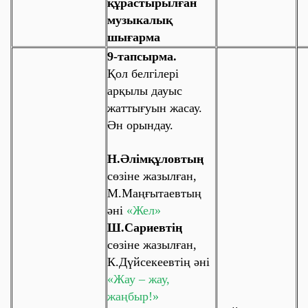
құрастырылған
музыкалық
шығарма
9-тапсырма.
Қол белгілері
арқылы дауыс
жаттығуын жасау.
Ән орындау.
Н.Әлімқұловтың
сөзіне жазылған,
М.Маңғытаевтың
әні
«Жел»
Ш.Сариевтің
сөзіне жазылған,
К.Дүйсекеевтің әні
«Жау – жау,
жаңбыр!»