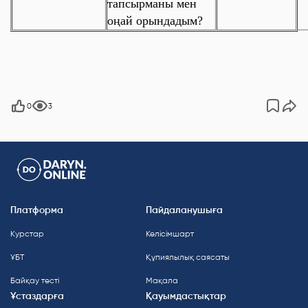
тапсырманы мен
оңай орындадым?
0
3
Платформа
Пайдаланушыға
Курстар
Келісімшарт
ҰБТ
Құпиялылық саясаты
Байқау тесті
Мақала
Ұстаздарға
Қауымдастықтар