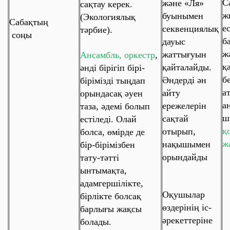
С
және
«Ля»
сақтау керек.
ж
буынымен
(Экологиялық
Сабақтың
е
секвенциялық
тәрбие).
соңы
б
дауыс
ж
жаттығуын
Ансамбль, оркестр
,
қ
қайталайды.
әнді бірігіп бірі-
б
Әндерді
ән
бірімізді тыңдап
а
айту
орындасақ әуен
а
ережелерін
таза, әдемі болып
ш
сақтай
естіледі. Олай
қ
отырып,
болса, өмірде де
ж
нақышымен
бір-бірімізбен
орындайды
тату-тәтті
ынтымақта,
адамгершілікте,
Оқушылар
бірлікте болсақ
өздерінің іс-
барлығы жақсы
әрекеттеріне
болады.