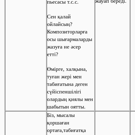
жауап береді.
пьесасы т.с.с.
Сен қалай
ойлайсың?
Композиторларға
осы шығармаларды
жазуға не әсер
етті?
Өмірге, халқына,
туған жері мен
табиғатына деген
сүйіспеншілігі
олардың
қиялы мен
шабытын
оятты.
Біз, мысалы
қоршаған
ортаға,табиғатқа