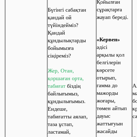
Қойылған
сұрақтарға
Бүгінгі сабақтан
жауап береді.
қандай ой
түйіндейміз?
Қандай
«Кервен»
құндылықтарды
әдісі
бойымызға
арқылы қол
сіңіреміз?
белгілерін
көрсете
Жер, Отан,
отырып,
қоршаған орта,
гамма до
А
табиғат
біздің
мажорды
м
байлығымыз,
жоғары,
б
құндылығымыз.
төмен
айтып
к
Ендеше,
дауыс
с
табиғатты аялап,
жаттығуын
таза ұстап,
жасайды
ластамай,