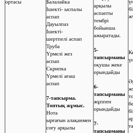
ү
ортасы
Балалайка
арқылы
б
Ішекті- ыспалы
аспапты
жү
аспап
тембрі
Дауылпаз
бойынша
Ішекті-
ажыратады.
шертпелі аспап
Труба
5-
К
Үрмелі жез
тапсырманы
ү
аспап
оқушы жеке
Скрипка
орындайды
Үрмелі ағаш
Ә
аспап
6-
ж
тапсырманы
т
7-тапсырма.
жұппен
б
Топтық жұмыс.
орындайды
б
Нота
а
ырғағын алақанмен
7-
т
соғу арқылы
тапсырманы