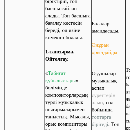
біріктіріп, топ
басшы сайлап
алады. Топ басшыға
бағалау кестесін
Балалар
береді, ол өзіне
амандасады.
көмекші болады.
Әнұран
1-тапсырма.
орындайды
Ойтолғау.
Т
«
Табиғат
Оқушылар
т
құбылыстары
»
музыкалық
б
бөлімінде
аспап
а
композиторлардың
суреттерін
ж
түрлі музыкалық
алып
, сол
б
шығармаларымен
бойынша
п
таныстық.
Мысалы
,
топтарға
с
орыс композиторы
бірігеді
. Топ
к