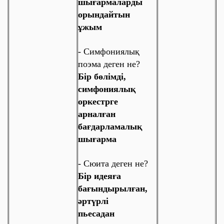
шығармаларды
орындайтын
ұжым
-
Симфониялық
поэма деген не?
Бір бөлімді,
симфониялық
оркестрге
арналған
бағдарламалық
шығарма
-
Сюита деген не?
Бір идеяға
бағындырылған,
әртүрлі
пьесадан