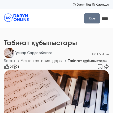
Daryn Гид
Қазақша
Кіру
Табиғат құбылыстары
Гулнар Сардарбекова
08.09.2024
Басты
Мектеп материалдары
Табиғат құбылыстары
0
3