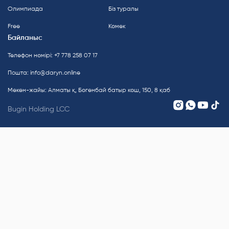
Олимпиада
Біз туралы
Free
Көмек
Байланыс
Телефон нөмірі: +7 778 258 07 17
Пошта:
info@daryn.online
Мекен-жайы: Алматы қ, Бөгенбай батыр көш, 150, 8 қаб
Bugin Holding LCC