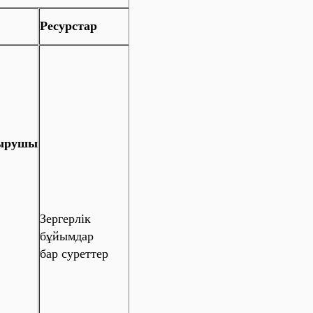
Ресурстар
ырушы
Зергерлік
бұйымдар
бар суреттер