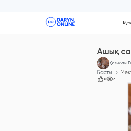
Кур
Ашық саб
Қазыбай Е
Басты
Мек
0
2