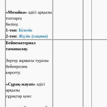
«Мозайка»
әдісі арқылы
топтарға
бөліну.
1-топ:
Білезік
2-топ:
Жүзік (сақина)
Бейнематериал
тамашалау.
Зергер жұмысы туралы
бейнеролик
көрсету.
«Сұрақ-жауап»
әдісі
арқылы
сұрақтар қою: