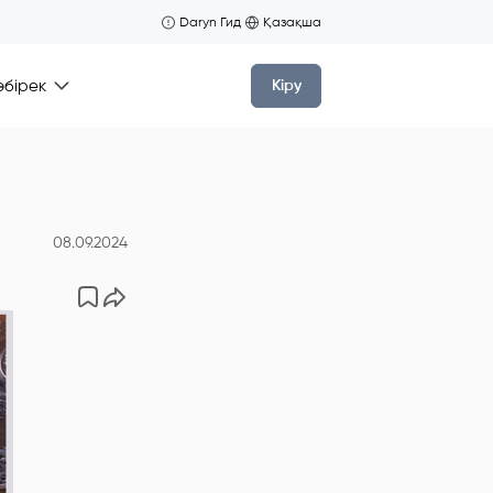
Daryn Гид
Қазақша
өбірек
Кіру
08.09.2024