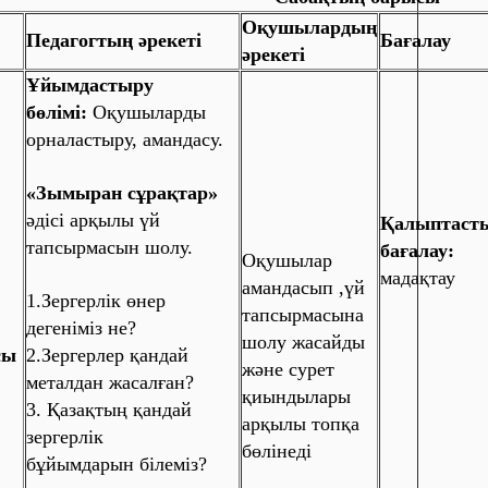
Оқушылардың
Педагогтың әрекеті
Бағалау
әрекеті
Ұйымдастыру
бөлімі:
Оқушыларды
орналастыру, амандасу.
«Зымыран сұрақтар»
әдісі арқылы үй
Қалыптаст
тапсырмасын шолу.
бағалау:
Оқушылар
мадақтау
амандасып ,үй
1.Зергерлік өнер
тапсырмасына
дегеніміз не?
шолу жасайды
сы
2.Зергерлер қандай
және сурет
металдан жасалған?
қиындылары
3. Қазақтың қандай
арқылы топқа
зергерлік
бөлінеді
бұйымдарын білеміз?