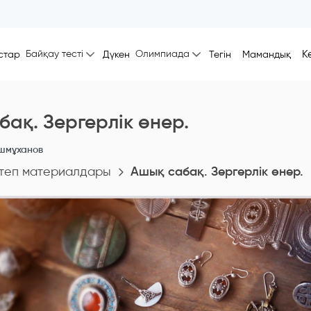
Байқау тесті
Олимпиада
К
стар
Дүкен
Тегін
Мамандық
ақ. Зергерлік өнер.
шмұханов
теп материалдары
Ашық сабақ. Зергерлік өнер.