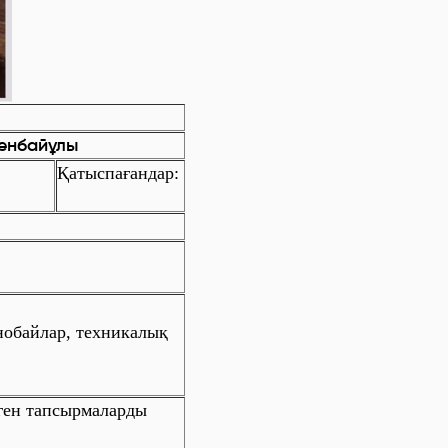
енбайұлы
Қатыспағандар:
обайлар, техникалық
ген тапсырмаларды