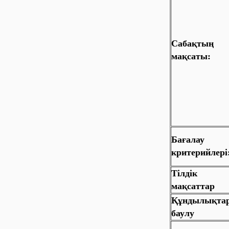
Сабақтың
мақсаты:
Бағалау
критерийлері
Тілдік
мақсаттар
Құндылықта
баулу
Саб