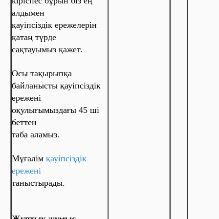
кіріспес бұрын біз ең
алдымен
қауіпсіздік ережелерін
қатаң түрде
сақтауымыз қажет.
Осы тақырыпқа
байланысты қауіпсіздік
ережені
оқулығымыздағы 45 ші
беттен
таба аламыз.
Мұғалім
қауіпсіздік
ережені
таныстырады.
Жұптық жұмыс