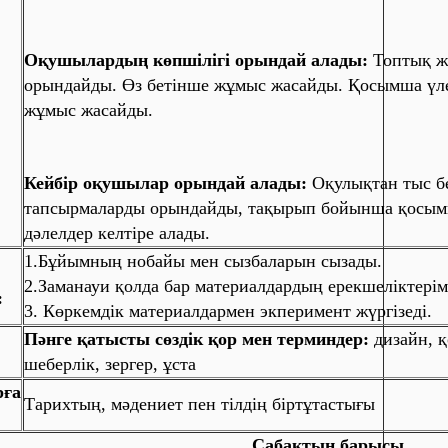
Оқушылардың көпшілігі орындай алады:
Топтық ж
орындайды. Өз бетінше жұмыс жасайды. Қосымша үле
жұмыс жасайды.
Кейбір оқушылар орындай алады:
Оқулықтан тыс б
тапсырмаларды орындайды, тақырып бойынша қосым
дәлелдер келтіре алады.
1.Бұйымның нобайы мен сызбаларын сызады.
2.Заманауи қолда бар материалдардың ерекшеліктері
:
3. Көркемдік материалдармен экперимент жүргізеді.
Пәнге қатысты сөздік қор мен терминдер:
дизайн,
қ
шеберлік, зергер, ұста
рға
Тарихтың, мәдениет пен тілдің біртұтастығы
ақтың барысы