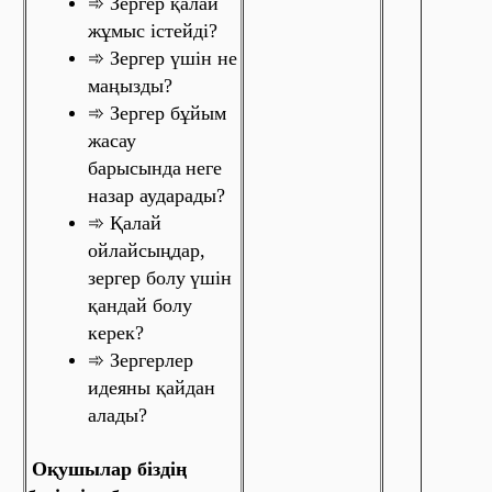
➾ Зергер қалай
жұмыс істейді?
➾ Зергер үшін не
маңызды?
➾ Зергер бұйым
жасау
барысында
неге
назар аударады?
➾ Қалай
ойлайсыңдар,
зергер болу
үшін
қандай болу
керек?
➾ Зергерлер
идеяны қайдан
алады?
Оқушылар біздің