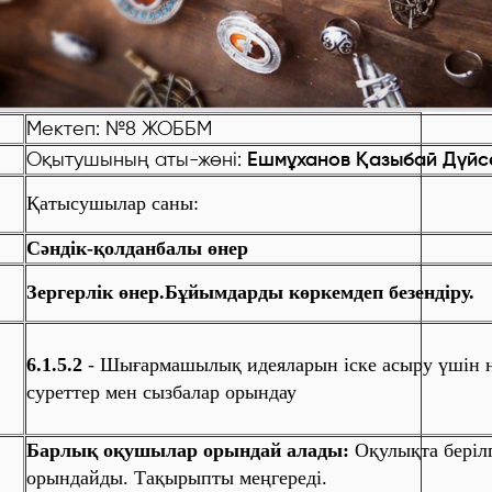
Мектеп:
№8 ЖОББМ
Оқытушының аты-жөні:
Ешмұханов Қазыбай Дүйс
Қатысушылар саны:
Сәндік-қолданбалы өнер
Зергерлік өнер.Бұйымдарды көркемдеп безендіру.
6.1.5.2
-
Шығармашылық идеяларын іске асыру үшін н
суреттер мен сызбалар орындау
Барлық оқушылар орындай алады:
Оқулықта беріл
орындайды. Тақырыпты меңгереді.