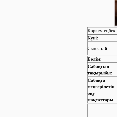
Көркем еңбек
Күні:
Сынып:
6
Бөлім:
Сабақтың
тақырыбы:
Сабақта
меңгерілетін
оқу
мақсаттары