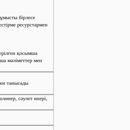
ұмысты бірлесе
стірме ресурстармен
ерілген қосымша
ша мәліметтер мен
мен танысады
олөнер, сәулет өнері,