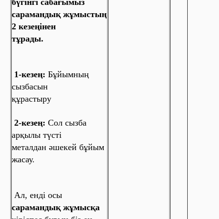
бүгінгі сабағымыз
сарамандық жұмыстың
2 кезеңінен
тұрады.
1-кезең:
Бұйымның
сызбасын
құрастыру
2-кезең:
Сол сызба
арқылы түсті
металдан әшекей бұйым
жасау.
Ал, енді осы
сарамандық жұмысқа