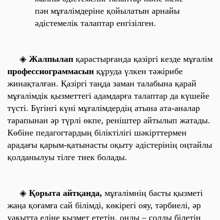
пән
мұғалімдеріне қойылатын арнайы
әдістемелік талаптар енгізілген.
◈
Жалпылап
қарастырғанда қазіргі кезде мұғалім
профессиограммасын
құруда үлкен тәжірибе
жинақталған. Қазіргі таңда заман талабына қарай
мұғалімдік қызметтегі адамдарға талаптар да күшейе
түсті. Бүгінгі күні мұғалімдердің атына ата-аналар
тарапынан әр түрлі өкпе, реніштер айтылып жатады.
Көбіне педагогтардың біліктілігі шәкірттермен
арадағы қарым-қатынасты оқыту әдістерінің оңтайлы
қолданылуы тілге тиек болады.
◈
Қорыта айтқанда,
мұғалімнің басты қызметі
жаңа қоғамға сай білімді, көкірегі ояу, тәрбиелі, әр
уақытта еліне қызмет ететін, онды – солды білетін