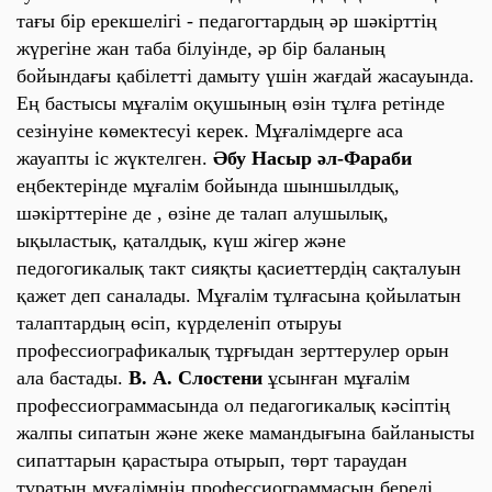
тағы бір ерекшелігі - педагогтардың әр шәкірттің
жүрегіне жан таба білуінде, әр бір баланың
бойындағы қабілетті дамыту үшін жағдай жасауында.
Ең бастысы мұғалім оқушының өзін тұлға ретінде
сезінуіне көмектесуі керек. Мұғалімдерге аса
жауапты іс жүктелген.
Әбу Насыр әл-Фараби
еңбектерінде мұғалім бойында шыншылдық,
шәкірттеріне де , өзіне де талап алушылық,
ықыластық, қаталдық, күш жігер және
педогогикалық такт сияқты қасиеттердің сақталуын
қажет деп саналады. Мұғалім тұлғасына қойылатын
талаптардың өсіп, күрделеніп отыруы
профессиографикалық тұрғыдан зерттерулер орын
ала бастады.
В. А. Слостени
ұсынған мұғалім
профессиограммасында
ол педагогикалық кәсіптің
жалпы сипатын және жеке мамандығына байланысты
сипаттарын қарастыра отырып, төрт тараудан
тұратын мұғалімнің профессиограммасын береді.