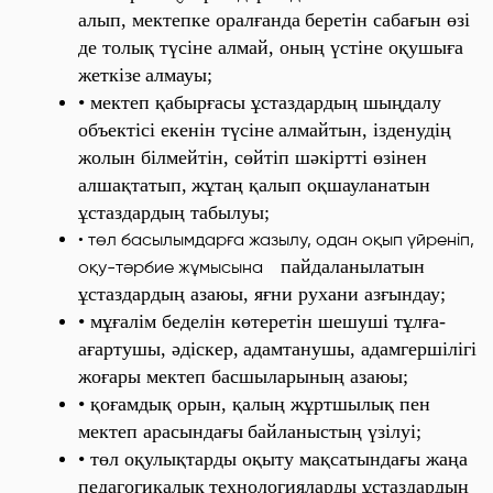
алып, мектепке оралғанда
беретін сабағын өзі
де толық түсіне алмай, оның үстіне оқушыға
жеткізе
алмауы;
• мектеп қабырғасы ұстаздардың шыңдалу
объектісі
екенін түсіне
алмайтын, ізденудің
жолын білмейтін, сөйтіп шәкіртті өзінен
алшақтатып,
жұтаң қалып оқшауланатын
ұстаздардың табылуы;
• төл басылымдарға жазылу, одан оқып үйреніп,
пайдаланылатын
оқу-тәрбие жұмысына
ұстаздардың азаюы, яғни рухани азғындау;
• мұғалім беделін көтеретін шешуші тұлға-
ағартушы, әдіскер,
адамтанушы, адамгершілігі
жоғары мектеп басшыларының азаюы;
• қоғамдық орын, қалың жұртшылық пен
мектеп арасындағы
байланыстың үзілуі;
• төл оқулықтарды оқыту мақсатындағы жаңа
педагогикалық
технологияларды
ұстаздардың