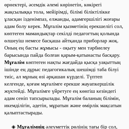
өрнектері, әсемдік әлемі көрінетін, көкірегі
жақсылыққа тола, мейірімді, білімі біліктілікке
ұласқан ізденімпаз, елжанды, адамгершілігі жоғары
адам болу керек. Мұғалім қызметінің ерекшелігі сол,
көптеген мамандықтар секілді педагогтың қолында
өлшеуіш немесе басқаша айтқанда приборлар жоқ.
Оның ең басты жұмысы - оқыту мен тәрбиелеу
барысында пайда болған қарым-қатынасты басқару.
Мұғалім
көптеген нақты жағдайда қысқа уақыттың
ішінде ең дұрыс педагогикалық шешімді таба білуі
тиіс, ал мұның өзі әрқашан күрделі. Түптеп
келгенде, қоғам мұғалімге ерекше жауапкершілік
жүктейді. Мұғалімге үйретуге ең көнгіш кезіндегі
адам сеніп тапсырылады. Мұғалім баланың білімін,
икемділігін, әдетін, мұратын және өмірлік мақсатын
қалыптастырады.
◈
Мұғалімнің
әлеуметтік рөлінің тағы бір сол,