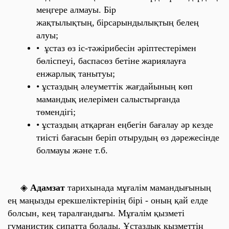
меңгере алмауы. Бір
жақтылықтың,
бірсарындылықтың белең
алуы;
• ұстаз өз іс-тәжірибесін әріптестерімен
бөліспеуі, баспасөз бетіне
жариялауға
енжарлық танытуы;
• ұстаздың әлеуметтік жағдайының көп
мамандық иелерімен
салыстырғанда
төмендігі;
• ұстаздың атқарған еңбегін бағалау әр кезде
тиісті бағасын беріп
отырудың өз дәрежесінде
болмауы және т.б.
◈
Адамзат
тарихынада мұғалім мамандығының
ең маңызды ерекшеліктерінің бірі - оның қай елде
болсын, кең таралғандығы. Мұғалім қызметі
гуманистик
сипатта болады. Ұстаздық қызметтің