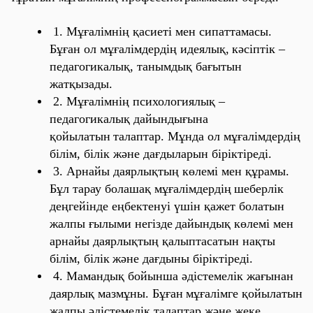
1. Мұғалімнің қасиеті мен сипаттамасы.
Бұған ол мұғалімдердің идеялық,
кәсіптік –
педагогикалық, танымдық бағытын
жатқызады.
2. Мұғалімнің
психологиялық –
педагогикалық
дайындығына
қойылатын
талаптар. Мұнда ол мұғалімдердің
білім, білік және дағдыларын біріктіреді.
3. Арнайы даярлықтың көлемі мен құрамы.
Бұл тарау болашақ мұғалімдердің
шеберлік
деңгейінде еңбектенуі үшін қажет болатын
жалпы ғылыми негізде
дайындық көлемі мен
арнайы даярлықтың қалыптасатын нақты
білім, білік
және дағдыны біріктіреді.
4. Мамандық бойынша әдістемелік жағынан
даярлық мазмұны. Бұған
мұғалімге қойылатын
жалпы әдістемелік талаптар және жеке