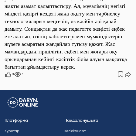
жақты азамат қалыптастыру. Ал, мұғалімнің негізгі
міндеті
қазіргі кездегі жаңа оқыту мен тәрбиелеу
технологияларын меңгеріп, өз кәсібін әрі қарай
дамыту. Сондықтан да жас
педагогте
жеңісті еңбек
ете алатын, өзінің қабілеттері мен мүмкіндіктерін
жүзеге асыратын жағдайлар туғызу қажет.
Жас
мамандардың
тіршілігін, еңбегі мен жоғары оқу
орындарынан кейінгі кәсіптік білім алуын мақсатқа
бағыттап ұйымдастыру керек.
0
7
Платформа
Пайдаланушыға
Курстар
Келісімшарт