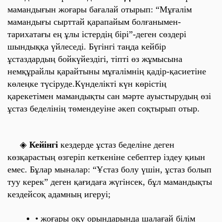
мамандығын жоғары бағалай отырып:
“Мұғалім
мамандығы сырттай қарапайым болғанымен-
тарихатағы ең ұлы істердің бірі”
-деген сөздері
шындыққа үйлеседі. Бүгінгі таңда кейбір
ұстаздардың бойкүйездігі, тіпті өз жұмысына
немқұрайлы қарайтыны мұғалімнің қадір-қасиетіне
көлеңке түсіруде.Күнделікті күн көрістің
қарекетімен мамандықты сан мәрте ауыстырудың өзі
ұстаз беделінің төмендеуіне әкеп соқтырып отыр.
◈
Кейінгі
кездерде ұстаз беделіне деген
көзқарастың өзгеріп кеткеніне себептер іздеу қиын
емес. Бұлар мыналар:
“Ұстаз болу үшін, ұстаз болып
туу керек”
деген қағидаға жүгінсек, бұл мамандықты
кездейсоқ адамның игеруі;
• жоғары оқу орындарында шалағай білім