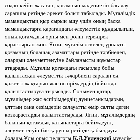
содан кейін жасаған, қоғамның мәдениетін бағалау
сарапшы ретінде әрекет болып табылады. Мұғалімдік
мамандықтың қыр сырын ашу үшін оның басқа
мамандықтарға қарағандағы әлеуметтік құңдылығын,
оның қоғамдағы орны мен рөлін тереңірек
қарастырған жөн. Яғни, мұғалім өскелең ұрпақты
қоғамның болашақ азаматтары ретінде тәрбиелеп,
олардың әлеуметтенуіне байланысты жұмыстар
атқарады. Мұғалім қоғамдағы ғасырлар бойы
қалыптасқан әлеуметтік тәжірбиені саралап ең
қажетті жақтарын жас өспірімдердің бойында
қалыптастыруға тырысады. Сонымен қатар,
мұғалімдер жас өспірімдердің дүниетанымдарын,
ұлттың сана сезімдерін салауатты өмір салты деген
көзқарастарды қалыптастырады. Яғни, мұғалімдердің
баланың қоғамдық қатынастарға бейімдеуін,
әлеуметтенуін бас қарушы ретінде қабылдауға
болады.Ұлы орыс педагогы
К.Д.Уиленский
мұғалім