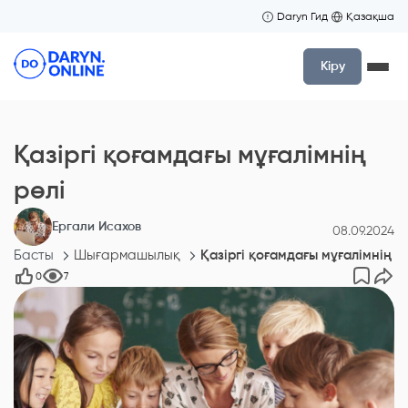
Daryn Гид
Қазақша
Кіру
Қазіргі қоғамдағы мұғалімнің
рөлі
Ергали Исахов
08.09.2024
Басты
Шығармашылық
Қазіргі қоғамдағы мұғалімнің р
0
7