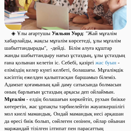
◈ Ұлы ағартушы
Уильян Уорд
:
"Жай мұғалім
хабарлайды, жақсы мұғалім көрсетеді, ұлы мұғалім
шабыттандырады"
, -дейді. Білім алуға құштар
жанды шабыттандыру нағыз ұстаздың, ұлы ұстаздың
ғана қолынан келетін іс. Себебі, қазіргі
жас буын
-
еліміздің келер күнгі келбеті, болашағы. Мұғалімдік
кәсіптің ежелден қалыптасқан баршамыз білеміз.
Адамзат қоғамының қай даму сатысында болмасын
оның барлығын ұстаздың арқасы деп ойлаймын.
Мұғалім
- елдің болашағын көркейтіп, рухын биікке
көтеретін, жас ұрпақты тәрбиелейтін жауапкершілігі
мол киелі мамандық. Ондай мамандық иесі әрқашан
да өресі биік болып, сөйлеген сөзінен, ойлар ойынан
маржандай тізілген ілтипат пен парасаттың