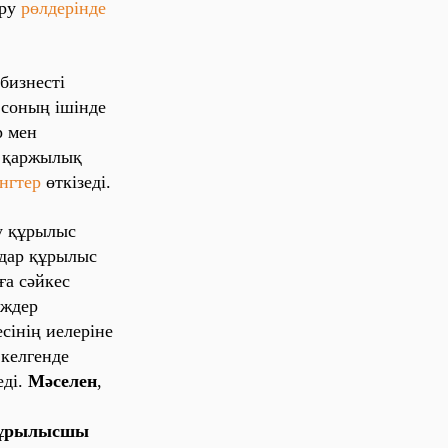
ару
рөлдерінде
бизнесті
 соның ішінде
р мен
, қаржылық
нгтер
өткізеді.
у құрылыс
мдар құрылыс
ға сәйкес
дждер
сінің иелеріне
 келгенде
еді.
Мәселен
,
ұрылысшы