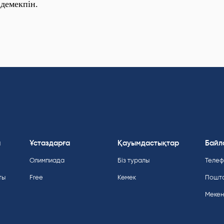
 демекпін.
а
Ұстаздарға
Қауымдастықтар
Байл
Олимпиада
Біз туралы
Телефо
ты
Free
Көмек
Пошт
Мекен