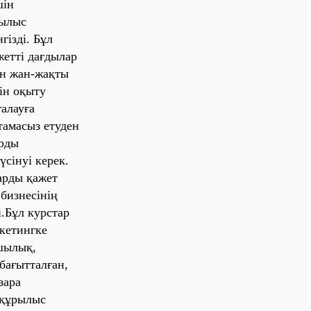
шін
ылыс
ізді. Бұл
жетті дағдылар
ін жан-жақты
ін оқыту
алауға
тамасыз етуден
арды
сінуі керек.
арды қажет
бизнесінің
і.Бұл курстар
кетингке
шылық,
бағытталған,
зара
 құрылыс