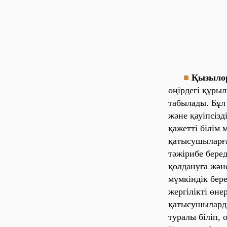
■
Қызыло
өңірдегі құры
табылады. Бұл
және қауіпсізд
қажетті білім 
қатысушыларға
тәжірибе беред
қолдануға жән
мүмкіндік бере
жергілікті өне
қатысушылар
туралы біліп,