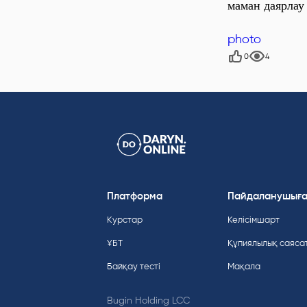
маман даярлау
photo
0
4
Платформа
Пайдаланушығ
Курстар
Келісімшарт
ҰБТ
Құпиялылық саяса
Байқау тесті
Мақала
Bugin Holding LCC