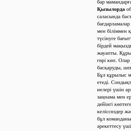
бар мамандарғ
Қызылорда
об
саласында бас
бағдарламалар
мен біліммен 
түсінуге бағыт
бірдей маңызд
жауапты. Құры
гөрі көп. Ола
басқаруды, ше
Бұл құрылыс м
етеді. Сондық
иелері үшін а
заңнама мен е
дейінгі көпте
келіссөздер ж
бұл команданы
әрекеттесу үш