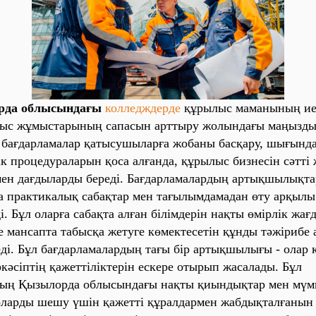
рда облысындағы
колледждерде
құрылыс маманының ие
лыс жұмыстарының сапасын арттыру жолындағы маңызды
 бағдарламалар қатысушыларға жобаны басқару, шығында
ік процедураларын қоса алғанда, құрылыс бизнесін сәтті 
мен дағдыларды береді.
Бағдарламалардың
артықшылықтар
 практикалық сабақтар мен тағылымдамадан өту арқылы
і. Бұл оларға сабақта алған білімдерін нақты өмірлік жағ
е мансапта табысқа жетуге көмектесетін құнды тәжірибе 
ді. Бұл
бағдарламалардың
тағы бір артықшылығы - олар 
ркәсіптің қажеттіліктерін ескере отырып жасалады. Бұл
дың
Қызылорда
облысындағы нақты қиындықтар мен мүмк
 оларды шешу үшін қажетті құралдармен жабдықталғанын б