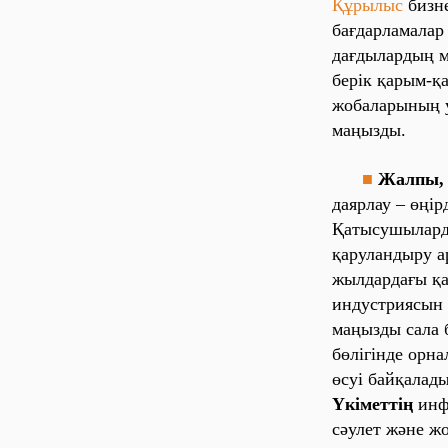
Құрылыс
бизне
бағдарламалар
дағдылардың м
берік қарым-қ
жобаларының у
маңызды.
■
Жалпы,
даярлау – өңі
Қатысушылард
қаруландыру а
жылдардағы қа
индустриясын 
маңызды сала 
бөлігінде орн
өсуі байқалады
Үкіметтің
инф
сәулет және ж