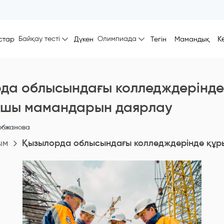
Байқау тесті
Олимпиада
К
стар
Дүкен
Тегін
Мамандық
да облысындағы колледждерінде
шы мамандарын даярлау
обжанова
ым
Қызылорда облысындағы колледждерінде құ