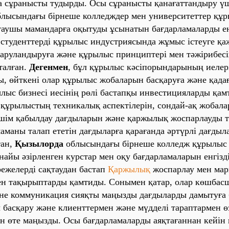
а сұранысты тудырды. Осы сұранысты қанағаттандыру ү
лысындағы бірнеше
колледждер
мен
университеттер
құр
таушы мамандарға оқытуды ұсынатын бағдарламаларды енг
 студенттерді құрылыс индустриясында жұмыс істеуге қа
қаруландыруға және құрылыс принциптері мен тәжірибес
талған.
Дегенмен
, бұл құрылыс кәсіпорындарының иелер
ы, өйткені олар құрылыс жобаларын басқаруға және қадағ
лыс бизнесі иесінің рөлі бастапқы инвестицияларды қам
р құрылыстың техникалық аспектілерін, сондай-ақ жобал
шім қабылдау дағдыларын және қаржылық жоспарлауды тү
аманы талап ететін дағдыларға қарағанда әртүрлі дағдыл
тан,
Қызылорда
облысындағы бірнеше колледж құрылыс 
рнайы әзірленген курстар мен оқу
бағдарламаларын енгізд
режелерді сақтаудан бастап
Қаржылық
жоспарлау мен мар
ген тақырыптарды қамтиды. Сонымен қатар, олар көшбас
әне коммуникация сияқты маңызды дағдыларды дамытуға 
 басқару және клиенттермен және мүдделі тараптармен ө
ін өте маңызды. Осы
бағдарламаларды
аяқтағаннан кейін