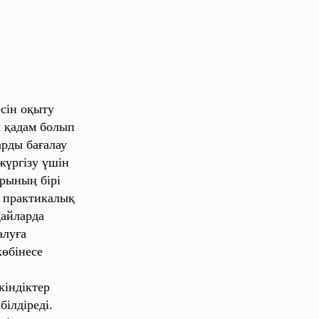
сін оқыту
 қадам болып
рды бағалау
жүргізу үшін
ының бірі
 практикалық
дайларда
алуға
көбінесе
індіктер
ілдіреді.