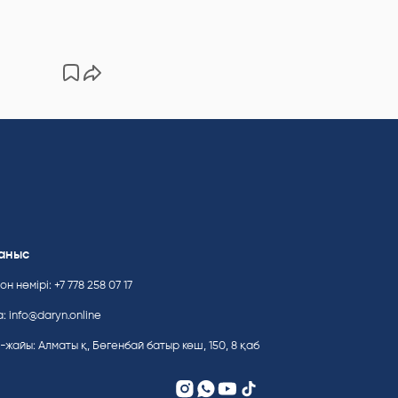
аныс
н нөмірі: +7 778 258 07 17
а:
info@daryn.online
-жайы: Алматы қ, Бөгенбай батыр көш, 150, 8 қаб