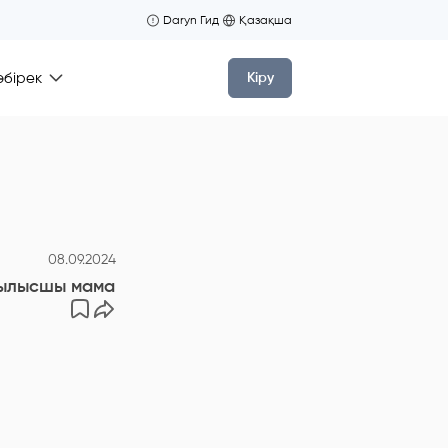
Daryn Гид
Қазақша
өбірек
Кіру
08.09.2024
рылысшы мамандарын даярлау