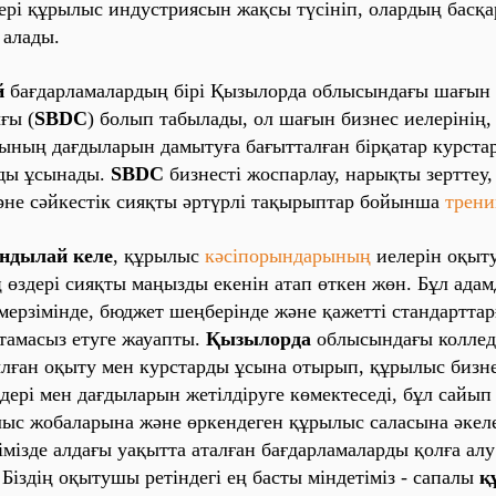
лері құрылыс индустриясын жақсы түсініп, олардың басқ
 алады.
й
бағдарламалардың бірі
Қызылорда
облысындағы шағын 
ғы (
SBDC
) болып табылады, ол шағын бизнес иелерінің,
ының дағдыларын дамытуға бағытталған бірқатар курста
рды ұсынады.
SBDC
бизнесті жоспарлау, нарықты зерттеу
не сәйкестік сияқты әртүрлі тақырыптар бойынша
трени
ндылай келе
, құрылыс
кәсіпорындарының
иелерін оқыт
өздері сияқты маңызды екенін атап өткен жөн. Бұл ада
ерзімінде, бюджет шеңберінде және қажетті стандарттар
тамасыз етуге жауапты.
Қызылорда
облысындағы колле
ған оқыту мен курстарды ұсына отырып, құрылыс бизне
мдері мен дағдыларын жетілдіруге көмектеседі, бұл сайып
ыс жобаларына және өркендеген құрылыс саласына әкел
імізде алдағы уақытта аталған бағдарламаларды қолға алу
Біздің оқытушы ретіндегі ең басты міндетіміз - сапалы
қ