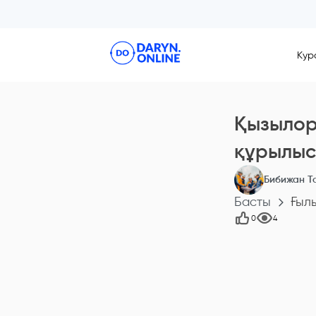
Кур
Қызылор
құрылыс
Бибижан Т
Басты
Ғыл
0
4