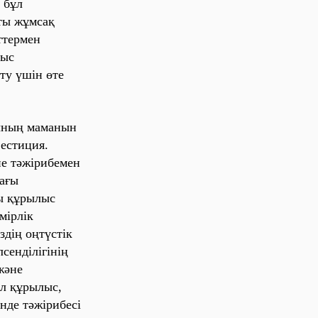
 бұл
ты жұмсақ
ттермен
лыс
ту үшін өте
ының маманын
естиция.
не тәжірибемен
дағы
ты құрылыс
мірлік
здің оңтүстік
сенділігінің
және
л құрылыс,
нде тәжірибесі