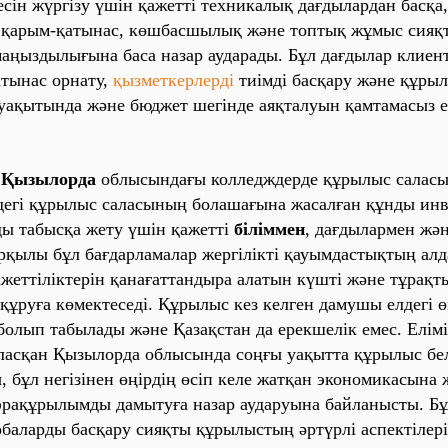
сін жүргізу үшін қажетті техникалық дағдылардан басқа,
 қарым-қатынас, көшбасшылық және топтық жұмыс сияқ
аңыздылығына баса назар аударады. Бұл
дағдылар
клиен
атынас орнату,
қызметкерлерді
тиімді басқару және құры
ақытында және бюджет шегінде аяқталуын қамтамасыз е
 Қызылорда
облысындағы колледждерде құрылыс салас
рдегі құрылыс саласының болашағына жасалған құнды инв
ы табысқа жету үшін қажетті
біліммен
, дағдылармен жә
рқылы бұл бағдарламалар жергілікті қауымдастықтың ал
жеттіліктерін қанағаттандыра алатын күшті және тұрақ
құруға көмектеседі.
Құрылыс
кез келген дамушы елдегі ө
болып табылады және Қазақстан да ерекшелік емес. Елімі
аласқан Қызылорда облысында соңғы уақытта құрылыс бел
, бұл негізінен өңірдің өсіп келе жатқан экономикасына 
рақұрылымды дамытуға назар аударуына байланысты. Бұ
обаларды басқару сияқты құрылыстың әртүрлі аспектілері