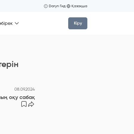
Daryn Гид
Қазақша
өбірек
Кіру
ерін
08.09.2024
ың оқу сабақтарындағы шығaрмaшылық қaбілеттер