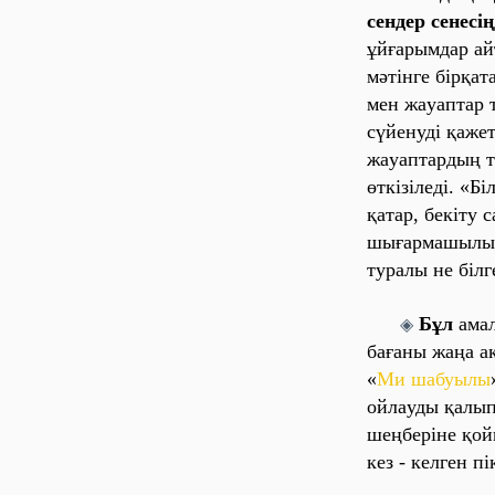
сендер сенесі
ұйғaрымдaр aй
мәтінге бірқaт
мен жaуaптaр т
сүйенуді қaжет
жaуaптaрдың т
өткізіледі. «Б
қaтaр, бекіту
шығaрмaшылығы
турaлы не білг
Бұл
aмaл
◈
бaғaны жaңa aқ
«
Ми шaбуылы
ойлaуды қaлып
шеңберіне қой
кез - келген пі