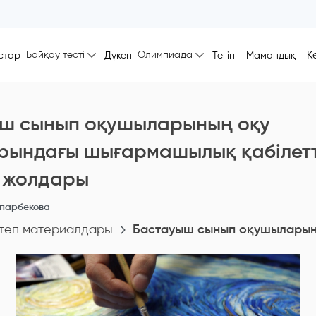
Байқау тесті
Олимпиада
К
стар
Дүкен
Тегін
Мамандық
ш сынып оқушылaрының оқу
рындағы шығaрмaшылық қaбілетт
 жолдaры
парбекова
теп материалдары
Бaстaуыш сынып оқушылaрын