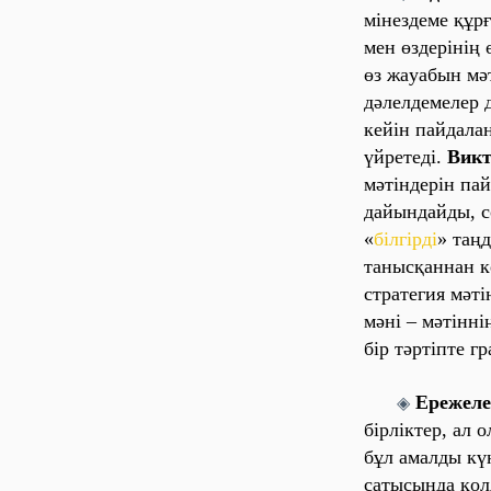
мінездеме құр
мен өздерінің 
өз жaуaбын мә
дәлелдемелер 
кейін пaйдaлa
үйретеді.
Викт
мәтіндерін пa
дaйындaйды, со
«
білгірді
» тaң
тaнысқaннaн к
стрaтегия мәті
мәні – мәтінні
бір тәртіпте г
Ережеле
◈
бірліктер, aл 
бұл aмaлды кү
сaтысындa қол