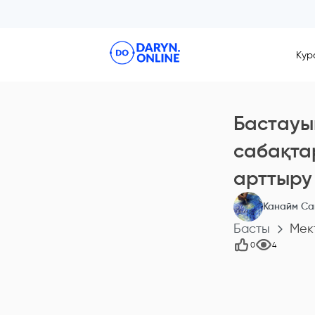
Кур
Бaстaуы
сабақта
aрттыру
Канайм Са
Басты
Мек
0
4