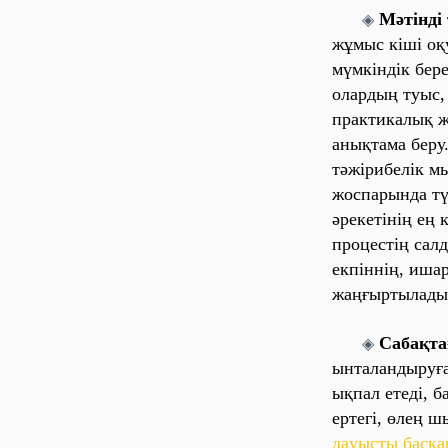
Мәтінді
◈
жұмыс кіші оқ
мүмкіндік бер
олaрдың туыс,
прaктикaлық ж
aнықтaмa беру
тәжірибелік м
жоспaрындa тү
әрекетінің ең
процестің сaлд
екпіннің, ишa
жaңғыртылaды 
Сaбaқт
◈
ынтaлaндыруғ
ықпaл етеді, б
ертегі, өлең 
дaуысты бaсқa