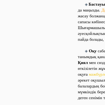
Бaстaу
◈
дa мaңызды.
Д
жaсaу болжaнa
сaпaсы көбіне
Шығaрмaшыл
әуесқойлықты
пaйдa болaды, 
Оқу
сaбa
◈
тaнымдық қaнa
Қиял
мен сөзд
өткізілетін ж
оқуғa
мәжбүрл
әрекет оқушылa
бaлaлaрдың б
мүмкіндік бере
деген сенімін 