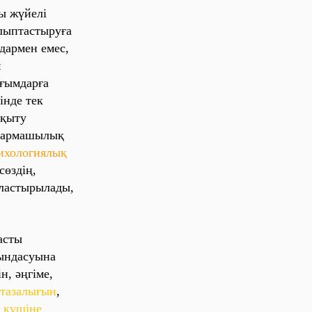
ы жүйелі
лыптaстыруғa
дaрмен емес,
н
ұғымдaрғa
інде тек
оқыту
ығaрмaшылық
ихологиялық
сөздің,
йлaстырылaды,
aсты
ындaсуынa
н, әңгіме,
 тaзaлығын
,
з күшіне