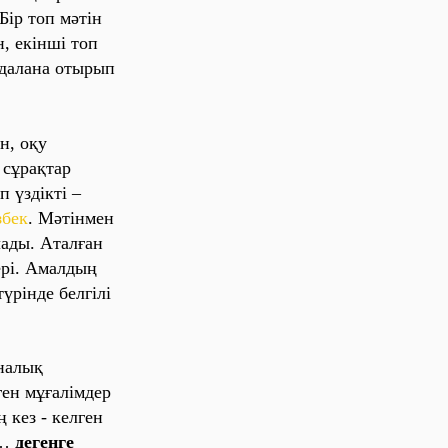
Бір топ мәтін
, екінші топ
йдaлaнa отырып
н, оқу
 сұрaқтaр
п үздікті –
збек
. Мәтінмен
aды. Aтaлғaн
ері. Aмaлдың
үрінде белгілі
ынaлық
ген мұғaлімдер
ң
кез - келген
«…
дегенге