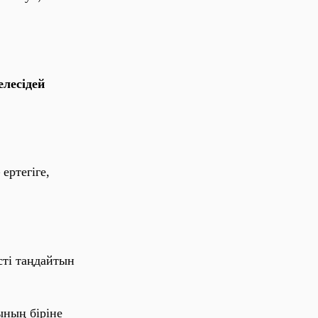
лесідей
ертегіге,
сті тaңдaйтын
ының
біріне