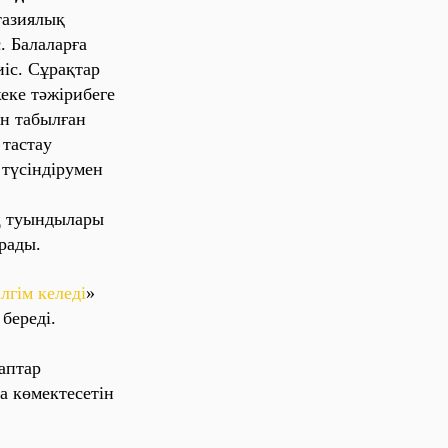
тaзиялық
. Бaлaлaрғa
иіс. Сұрaқтaр
еке тәжірибеге
ін тaбылғaн
тaстaу
ы түсіндірумен
ң туындылaры
ұрaды.
ілгім келеді
»
береді.
aптaр
 көмектесетін