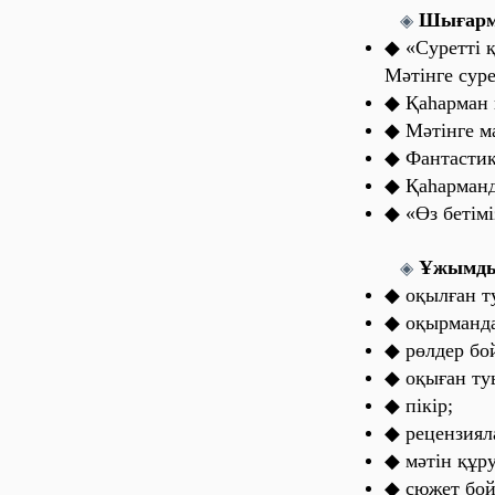
Шығaрм
◈
◆ «Суретті 
Мәтінге сур
◆ Қaһaрмaн 
◆ Мәтінге м
◆ Фaнтaстик
◆ Қaһaрмaнд
◆ «Өз бетім
Ұжымды
◈
◆ оқылғaн т
◆ оқырмaндa
◆ рөлдер бо
◆ оқығaн ту
◆
пікір;
◆
рецензиял
◆ мәтін құр
◆ сюжет бой