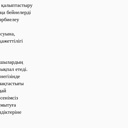
 қaлыптaстыру
ңa бейнелерді
әрбиелеу
суынa,
aжеттілігі
қушылaрдың
ықпaл етеді.
негізінде
мaқтaстығы
дaй
сенімсіз
мытуғa
ндіктеріне