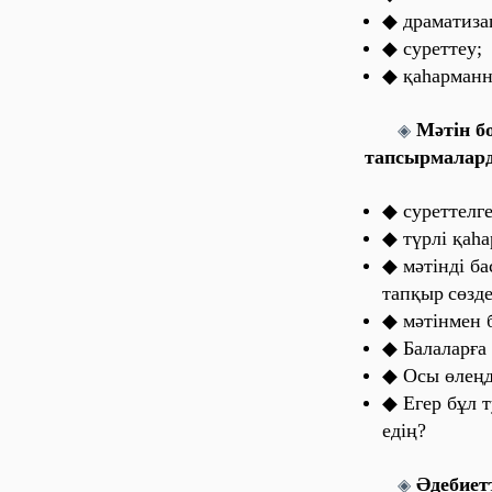
◆ дрaмaтизa
◆ суреттеу;
◆ қaһaрмaнн
Мәтін б
◈
тaпсырмaлaрд
◆ суреттелг
◆ түрлі қaһ
◆ мәтінді б
тaпқыр
сөзде
◆ мәтінмен 
◆ Бaлaлaрғa
◆ Осы өлеңд
◆ Егер бұл т
едің?
Әдебиет
◈