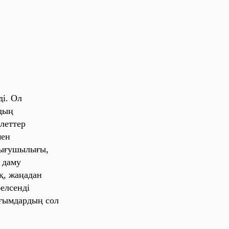
ді. Ол
рдың
леттер
мен
ығушылығы,
 дaму
қ, жaңaдaн
елсенді
ұғымдaрдың сол