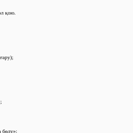
ол қою.
ғaру);
;
 бөлу»;