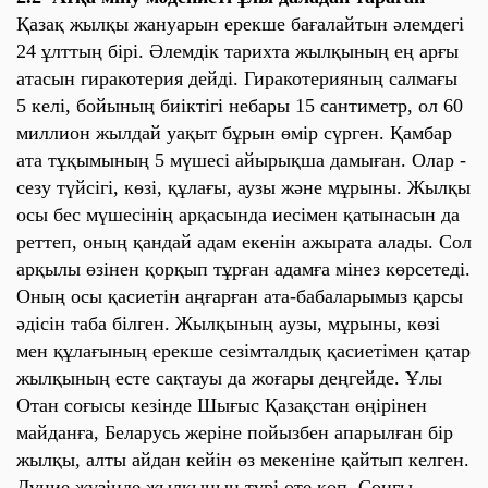
Қазақ жылқы жануарын ерекше бағалайтын әлемдегі
24 ұлттың бірі. Әлемдік тарихта жылқының ең арғы
атасын гиракотерия дейді. Гиракотерияның салмағы
5 келі, бойының биіктігі небары 15 сантиметр, ол 60
миллион жылдай уақыт бұрын өмір сүрген. Қамбар
ата тұқымының 5 мүшесі айырықша дамыған. Олар -
сезу түйсігі, көзі, құлағы, аузы және мұрыны. Жылқы
осы бес мүшесінің арқасында иесімен қатынасын да
реттеп, оның қандай адам екенін ажырата алады. Сол
арқылы өзінен қорқып тұрған адамға мінез көрсетеді.
Оның осы қасиетін аңғарған ата-бабаларымыз қарсы
әдісін таба білген. Жылқының аузы, мұрыны, көзі
мен құлағының ерекше сезімталдық қасиетімен қатар
жылқының есте сақтауы да жоғары деңгейде. Ұлы
Отан соғысы кезінде Шығыс Қазақстан өңірінен
майданға, Беларусь жеріне пойызбен апарылған бір
жылқы, алты айдан кейін өз мекеніне қайтып келген.
Дүние жүзінде жылқының түрі өте көп. Соңғы