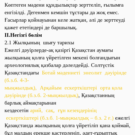
Көптеген мәдени құндылықтар зерттеліп, ғылымға
енгізілді. Дегенмен кемшін тұстары да жоқ емес.
Ғасырлар қойнауынан келе жатқан, әлі де зерттеуді
қажет ететіндері де баршылық.
II.Негізгі бөлім
2.1 Жылқының шығу тарихы
Ежелгі дәуірлерде-ақ қазіргі Қазақстан аумағы
жылқының қолға үйретілген мекені болғандығын
археологиялық қазбалар дәлелдейді. Солтүстік
Қазақстандағы
Ботай мәдениеті энеолит дәуірінде
(б.з.б. 4-3-
мыңжылдық), Арқайым ескерткіштері орта қола
дәуірінде (б.з.б. 2-мыңжылдық)
, Қазақстанның
барлық аймақтарынан
кездесетін
арий, сақ, ғұн кезеңдерінің
ескерткіштері (б.з.б. 1-мыңжылдық – б.з. 2 ғ.)
ежелгі
Қазақстанда жылқының қолға үйретіліп қана қоймай,
бұл малдың ерекше қастерленіп, әдет-ғұрыптық