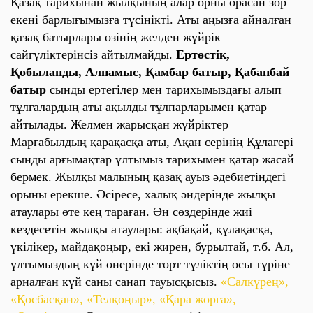
Қазақ тарихынан жылқының алар орны орасан зор
екені барлығымызға түсінікті. Аты аңызға айналған
қазақ батырлары өзінің желден жүйрік
сайгүліктерінсіз айтылмайды.
Ертөстік,
Қобыланды, Алпамыс, Қамбар батыр, Қабанбай
батыр
сынды ертегілер мен тарихымыздағы алып
тұлғалардың аты ақылды тұлпарларымен қатар
айтылады. Желмен жарысқан жүйріктер
Марғабылдың қарақасқа аты, Ақан серінің Құлагері
сынды арғымақтар ұлтымыз тарихымен қатар жасай
бермек. Жылқы малының қазақ ауыз әдебиетіндегі
орыны ерекше. Әсіресе, халық әндерінде жылқы
атаулары өте кең тараған. Ән сөздерінде жиі
кездесетін жылқы атаулары: ақбақай, құлақасқа,
үкілікер, майдақоңыр, екі жирен, бурылтай, т.б. Ал,
ұлтымыздың күй өнерінде төрт түліктің осы түріне
арналған күй саны санап тауысқысыз.
«Салкүрең»,
«Қосбасқан», «Телқоңыр», «Қара жорға»,