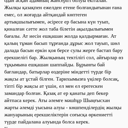
одан асқан адамның жансерігі болуы екіталай.
Жылқы қазақпен ежелден етене болғандығынан ғана
емес, ол жоғарда айтқандай көптеген
артықшылығымен, әсіресе ер басына күн туып,
қиналған сәтте жол таба білетін ақылдылығымен
бағалы. Ат иесін ешқашан жолда қалдырмаған. Ат
қалың тұман басып тұрғанда дұрыс жол тауып, шөл
далада басын еркін қоя берсе сулы жерге бастап бару
ерекшелігі бар. Жылқының тектілігі сол, айғырлар өз
тұқымына ешқашан шаппайды. Бұрынғы бай
бағландар, батырлар өздеріне міндетті түрде бір
жақсы ат ұстай білген. Тарихымызға үңілер болсақ,
тіпті бір жақсы ат үшін, ел мен ел ерегескен
замандар болған. Қазақ ат ер қанаты деп бекер
айтпаса керек. Аты әлемге мәшһұр Шыңғысхан
жарты әлемді уысына алуы - көшпенділердің жылқы
жануарының ерекшеліктерін соғысқа өркениетті
түрде пайдалана алуында болса керек.