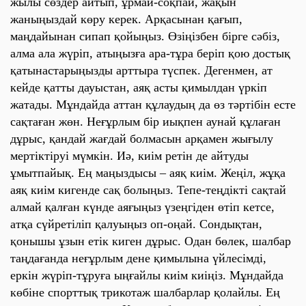
жылы сөздер айтып, ұрмай-соқпай, жақын
жаныңыздай көру керек. Арқасынан қағып,
маңдайынан сипап қойыңыз. Өзіңізбен бірге сәбіз,
алма ала жүріп, атыңызға ара-тұра беріп қою достық
қатынастарыңызды арттыра түспек. Дегенмен, ат
кейде қатты дауыстан, аяқ асты қимылдан үркіп
жатады. Мұндайда аттан құлаудың да өз тәртібін есте
сақтаған жөн. Неғұрлым бір иықпен аунай құлаған
дұрыс, қандай жағдай болмасын арқамен жығылу
мертіктіруі мүмкін. Иә, киім ретін де айтуды
ұмытпайық. Ең маңыздысы – аяқ киім. Жеңіл, жұқа
аяқ киім кигенде сақ болыңыз. Тепе-теңдікті сақтай
алмай қалған күнде аяғыңыз үзеңгіден өтіп кетсе,
атқа сүйретіліп қалуыңыз оп-оңай. Сондықтан,
қонышы ұзын етік киген дұрыс. Одан бөлек, шалбар
таңдағанда неғұрлым дене қимылына үйлесімді,
еркін жүріп-тұруға ыңғайлы киім киіңіз. Мұндайда
көбіне спорттық трикотаж шалбарлар қолайлы. Ең