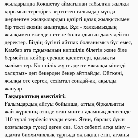
жылдарында Көкшетау аймағынан табылған жылқы
қорымын тереңірек зерттеген ғалымдар мұнда
жерленген жылқылардың қазіргі қазақ жылқысымен
бір текті екенін анықтады. Бұл - халқымыздың
жылқымен ежелден етене болғандығын дәлелдейтін
деректер. Біздің бүгінгі айтпақ болғанымыз бұл емес,
Қамбар ата тұқымының көпшілік білетін және біле
бермейтін кейбір ерекше қасиеттері, қызықты
мәліметтер. Көпшілік жұрт әдетте «жылқы мінезді
халқпыз» деп бекерден бекер айтпайды. Өйткені,
жылқы өте сергек, сезімтал сондай-ақ, ақылды
жануар
Тақырыптың өзектілігі:
Ғалымдардың айтуы бойынша, аттың бірқалыпты
жай жүрісінің өзінде оған мінген адамның денесінде
110 түрлі тербеліс туады екен. Яғни, барлық буын
қозғалысқа түседі деген сөз. Сол себепті атқа міну –
адамға биохимиялық тұрғыда оң ықпал етіп, ағзаны