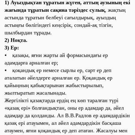
1) Ауыздықтан тұратын жүген, аттың аузының екі
жағында тұратын сақина тәріздес сулық
, жақтың
астында тұратын белбеуі сағылдырық, ауыздың
астыңғы бөлігіндегі кеңсірік, сондай-ақ тізгін,
шылбырдан тұрады.
2) Ноқта.
3) Ер:
⦁ қазақы, яғни жарты ай формасындағы ер
адамдарға арналған ер;
⦁ қоқандық ер немесе сырлы ер, сарт ер деп
аталатын әйелдерге арналған ер. Қоқандық ер
қайыңның қабықтарынан жабыстырылып,
жылтыратып жасалынады.
Жергілікті қазақтарда ердің ең көп таралған түрі
«қазақ ері» болғандықтан, оны ер адамдар да, әйел
адамдар да қолданды. Ал В.В.Радлов ер адамдардікін
қазақ ері атауымен, ал әйел адамдардікін басқаша
атаумен, яғни қоқандық ер деп атаған. Жасалуы мен