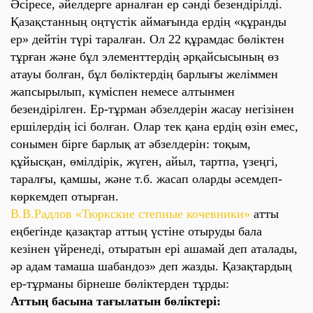
Әсіресе, әйелдерге арналған ер сәнді безендірілді.
Қазақстанның оңтүстік аймағында ердің «құранды
ер» дейтін түрі таралған. Ол 22 құрамдас бөліктен
тұрған және бұл элементтердің әрқайсысының өз
атауы болған, бұл бөліктердің барлығы желіммен
жапсырылып, күміспен немесе алтынмен
безендірілген. Ер-тұрман әбзелдерін жасау негізінен
ершілердің ісі болған. Олар тек қана ердің өзін емес,
сонымен бірге барлық ат әбзелдерін: тоқым,
құйысқан, өмілдірік, жүген, айыл, тартпа, үзеңгі,
таралғы, қамшы, және т.б. жасап оларды әсемдеп-
көркемдеп отырған.
В.В.Радлов «Тюркские степные кочевники»
атты
еңбегінде қазақтар аттың үстіне отыруды бала
кезінен үйренеді, отыратын ері ашамай деп аталады,
әр адам тамаша шабандоз» деп жазды. Қазақтардың
ер-тұрманы бірнеше бөліктерден тұрды:
Аттың басына тағылатын бөліктері: