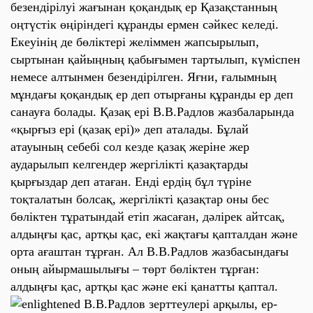
безендірілуі жағынан қоқандық ер Қазақстанның
оңтүстік өңіріндегі құранды ермен сәйкес келеді.
Екеуінің де бөліктері желіммен жапсырылып,
сыртынан қайыңның қабығымен тартылып, күміспен
немесе алтынмен безендірілген. Яғни, ғалымның
мұндағы қоқандық ер деп отырғаны құранды ер деп
санауға болады. Қазақ ері В.В.Радлов жазбаларында
«қырғыз ері (қазақ ері)» деп аталады. Бұлай
атауының себебі сол кезде қазақ жеріне жер
аударылып келгендер жергілікті қазақтарды
қырғыздар деп атаған. Енді ердің бұл түріне
тоқталатын болсақ, жергілікті қазақтар оны бес
бөліктен тұратындай етіп жасаған, дәлірек айтсақ,
алдыңғы қас, артқы қас, екі жақтағы қапталдан және
орта ағаштан тұрған. Ал В.В.Радлов жазбасындағы
оның айырмашылығы – төрт бөліктен тұрған:
алдыңғы қас, артқы қас және екі қанатты қаптал.
В.В.Радлов зерттеулері арқылы, ер-