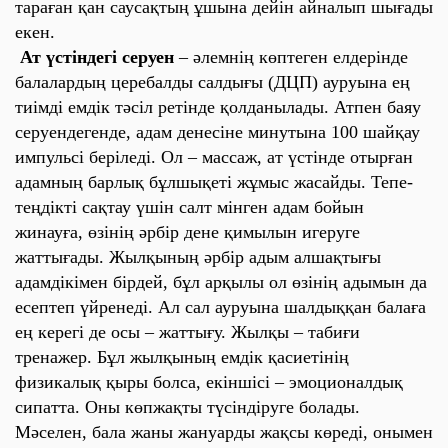
тараған қан саусақтың ұшына дейін айналып шығады
екен.
Ат үстіндегі серуен
– әлемнің көптеген елдерінде
балалардың церебалды салдығы (ДЦП) ауруына ең
тиімді емдік тәсіл ретінде қолданылады. Атпен баяу
серуендегенде, адам денесіне минутына 100 шайқау
импульсі беріледі. Ол – массаж, ат үстінде отырған
адамның барлық бұлшықеті жұмыс жасайды. Тепе-
теңдікті сақтау үшін салт мінген адам бойын
жинауға, өзінің әрбір дене қимылын игеруге
жаттығады. Жылқының әрбір адым алшақтығы
адамдікімен бірдей, бұл арқылы ол өзінің адымын да
есептеп үйренеді. Ал сал ауруына шалдыққан балаға
ең керегі де осы – жаттығу. Жылқы – табиғи
тренажер. Бұл жылқының емдік қасиетінің
физикалық қыры болса, екіншісі – эмоционалдық
сипатта. Оны көпжақты түсіндіруге болады.
Мәселен, бала жаны жануарды жақсы көреді, онымен