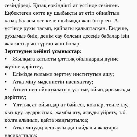
сезіндіреді. Қазақ еркіндікті ат үстінде сезінген.
Еңбектеген сәтте қу шыбықты ат етіп ойнайтын
қазақ баласы өсе келе шыбыққа жан бітірген. Ат
үстінде рухы тасып, қайраты қалыптасқан. Ендеше,
рухымыз биік, денім сау болсын десеңіз бабалар ізін
жалғастырып тұрған жөн болар.
Зерттеуден кейінгі ұсыныстар:
⦁ Жылқыға қатысты ұлттық ойындарды дүние
жүзіне дәріптеу;
⦁ Елімізде ғылыми зерттеу институтын ашу;
⦁ Атқа міну мәдениетін насихаттау;
⦁ Атпен пен ойнатылатын ұлттық ойындарымызды
дәріптеу;
⦁ Ұлттық ат ойындар ат бәйгесі, көкпар, теңге ілу,
қыз қуу, аударыспақ, жамбы ату, асауды үйрету, т.б.
қолға алынып, қайта жаңғыртылса;
⦁ Атқа мінудің денсаулыққа пайдалы жақтары
насихатталса;