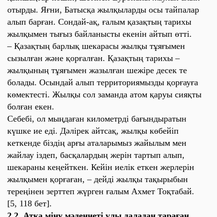
отырды. Яғни, Батысқа жылқыларды осы тайпалар
алып барған. Сондай-ақ, ғалым қазақтың тарихы
жылқымен тығыз байланысты екенін айтып өтті.
– Қазақтың барлық шекарасы жылқы тұяғымен
сызылған және қорғалған. Қазақтың тарихы –
жылқының тұяғымен жазылған шежіре десек те
болады. Осындай алып территориямызды қорғауға
көмектесті. Жылқы сол заманда атом қаруы сияқты
болған екен.
Себебі, ол мыңдаған километрді бағындыратын
күшке ие еді. Дәлірек айтсақ, жылқы көбейіп
кеткенде біздің арғы аталарымыз жайылым мен
жайлау іздеп, басқалардың жерін тартып алып,
шекараны кеңейткен. Кейін иелік еткен жерлерін
жылқымен қорғаған, – дейді жылқы тақырыбын
тереңінен зерттеп жүрген ғалым Ахмет Тоқтабай.
[5, 118 бет].
2.2 Атқа міну мәдениеті ұлы даладан тараған