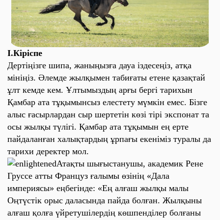
I.Кіріспе
Дертіңізге шипа, жаныңызға дауа іздесеңіз, атқа
мініңіз. Әлемде жылқымен табиғаты етене қазақтай
ұлт кемде кем. Ұлтымыздың арғы бергі тарихын
Қамбар ата тұқымынсыз елестету мүмкін емес. Бізге
алыс ғасырлардан сыр шертетін көзі тірі экспонат та
осы жылқы түлігі. Қамбар ата тұқымын ең ерте
пайдаланған халықтардың ұрпағы екеніміз туралы да
тарихи деректер мол.
Атақты шығыстанушы, академик Рене
Груссе атты Француз ғалымы өзінің «Дала
империясы» еңбегінде: «Ең алғаш жылқы малы
Оңтүстік орыс даласында пайда болған. Жылқыны
алғаш қолға үйретушілердің көшпенділер болғаны