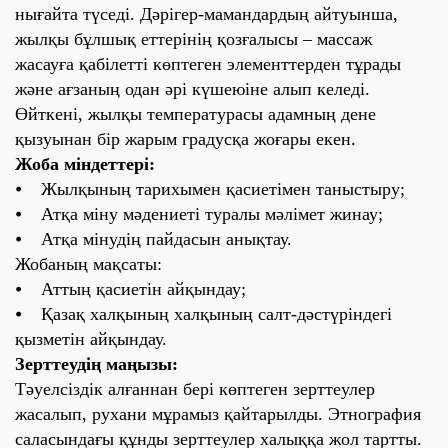
нығайта түседі. Дәрігер-мамандардың айтуынша,
жылқы бұлшық еттерінің қозғалысы – массаж
жасауға қабілетті көптеген элементтерден тұрады
және ағзаның одан әрі күшеюіне алып келеді.
Өйткені, жылқы температурасы адамның дене
қызуынан бір жарым градусқа жоғары екен.
Жоба міндеттері:
⦁ Жылқының тарихымен қасиетімен таныстыру;
⦁ Атқа міну мәдениеті туралы мәлімет жинау;
⦁ Атқа мінудің пайдасын анықтау.
Жобаның мақсаты:
⦁ Аттың қасиетін айқындау;
⦁ Қазақ халқының халқының салт-дәстүріндегі
қызметін айқындау.
Зерттеудің маңызы:
Тәуелсіздік алғаннан бері көптеген зерттеулер
жасалып, рухани мұрамыз қайтарылды. Этнография
саласындағы құнды зерттеулер халыққа жол тартты.