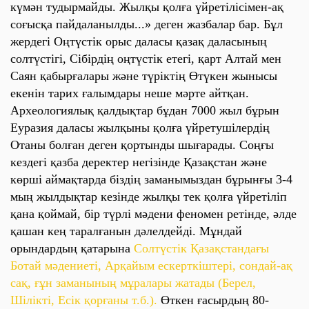
күмән тудырмайды. Жылқы қолға үйретілісімен-ақ
соғысқа пайдаланылды...» деген жазбалар бар. Бұл
жердегі Оңтүстік орыс даласы қазақ даласының
солтүстігі, Сібірдің оңтүстік етегі, қарт Алтай мен
Саян қабырғалары және түріктің Өтүкен жынысы
екенін тарих ғалымдары неше мәрте айтқан.
Археологиялық қалдықтар бұдан 7000 жыл бұрын
Еуразия даласы жылқыны қолға үйретушілердің
Отаны болған деген қортынды шығарады. Соңғы
кездегі қазба деректер негізінде Қазақстан және
көрші аймақтарда біздің заманымыздан бұрынғы 3-4
мың жылдықтар кезінде жылқы тек қолға үйретіліп
қана қоймай, бір түрлі мәдени феномен ретінде, әлде
қашан кең таралғанын дәлелдейді. Мұндай
орындардың қатарына
Солтүстік Қазақстандағы
Ботай мәдениеті, Арқайым ескерткіштері, сондай-ақ
сақ, ғұн заманының мұралары жатады (Берел,
Шілікті, Есік қорғаны т.б.).
Өткен ғасырдың 80-