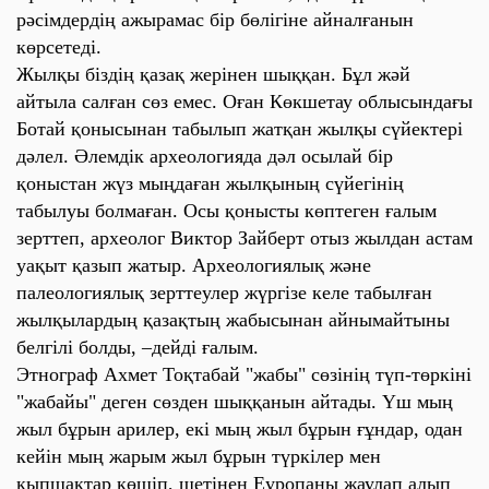
рәсімдердің ажырамас бір бөлігіне айналғанын
көрсетеді.
Жылқы біздің қазақ жерінен шыққан. Бұл жәй
айтыла салған сөз емес. Оған Көкшетау облысындағы
Ботай қонысынан табылып жатқан жылқы сүйектері
дәлел. Әлемдік археологияда дәл осылай бір
қоныстан жүз мыңдаған жылқының сүйегінің
табылуы болмаған. Осы қонысты көптеген ғалым
зерттеп, археолог Виктор Зайберт отыз жылдан астам
уақыт қазып жатыр. Археологиялық және
палеологиялық зерттеулер жүргізе келе табылған
жылқылардың қазақтың жабысынан айнымайтыны
белгілі болды, –дейді ғалым.
Этнограф Ахмет Тоқтабай "жабы" сөзінің түп-төркіні
"жабайы" деген сөзден шыққанын айтады. Үш мың
жыл бұрын арилер, екі мың жыл бұрын ғұндар, одан
кейін мың жарым жыл бұрын түркілер мен
қыпшақтар көшіп, шетінен Еуропаны жаулап алып