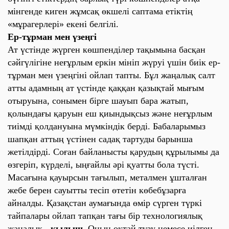
мінгенде киген жұмсақ өкшелі саптама етіктің
«мұрагерлері» екені белгілі.
Ер-тұрман мен үзеңгі
Ат үстінде
жүрген көш
пенділер тақымына басқан
сәйгүлігіне неғұрлым еркін мініп жүруі үшін биік ер-
тұрман мен үзеңгіні ойлап тапты. Бұл жаңалық салт
атты адамның ат үстінде қаққан қазықтай мығым
отыруына, сонымен бірге шауып бара жатып,
қолындағы қаруын еш қиындықсыз және неғұрлым
тиімді қолдануына мүмкіндік берді. Бабаларымыз
шапқан аттың үстінен садақ тартуды барынша
жетілдірді. Соған байланысты қарудың құрылымы да
өзгеріп, күрделі, ыңғайлы әрі қуатты бола түсті.
Масағына қауырсын тағылып, металмен ұшталған
жебе берен сауытты тесіп өтетін көбебұзарға
айналды. Қазақстан аумағында өмір сүрген түркі
тайпалары ойлап тапқан тағы бір технологиялық
жаңалық -
қылыш
. Оның оқтай түзу немесе иілген