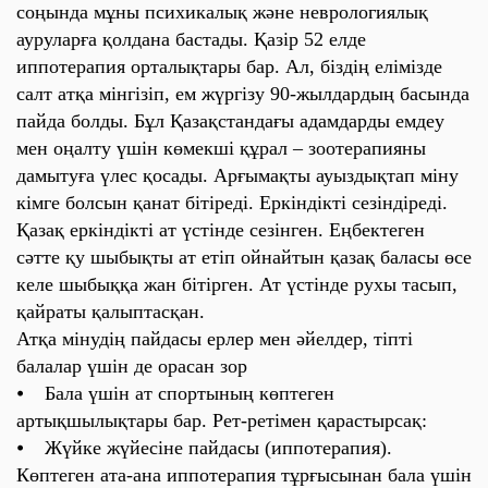
соңында мұны психикалық және неврологиялық
ауруларға қолдана бастады. Қазір 52 елде
иппотерапия орталықтары бар. Ал, біздің елімізде
салт атқа мінгізіп, ем жүргізу 90-жылдардың басында
пайда болды. Бұл Қазақстандағы адамдарды емдеу
мен оңалту үшін көмекші құрал – зоотерапияны
дамытуға үлес қосады. Арғымақты ауыздықтап міну
кімге болсын қанат бітіреді. Еркіндікті сезіндіреді.
Қазақ еркіндікті ат үстінде сезінген. Еңбектеген
сәтте қу шыбықты ат етіп ойнайтын қазақ баласы өсе
келе шыбыққа жан бітірген. Ат үстінде рухы тасып,
қайраты қалыптасқан.
Атқа мінудің пайдасы ерлер мен әйелдер, тіпті
балалар үшін де орасан зор
⦁ Бала үшін ат спортының көптеген
артықшылықтары бар. Рет-ретімен қарастырсақ:
⦁ Жүйке жүйесіне пайдасы (иппотерапия).
Көптеген ата-ана иппотерапия тұрғысынан бала үшін