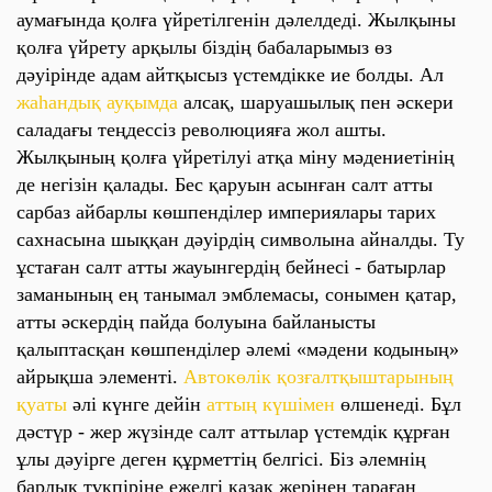
аумағында қолға үйретілгенін дәлелдеді. Жылқыны
қолға үйрету арқылы біздің бабаларымыз өз
дәуірінде адам айтқысыз үстемдікке ие болды. Ал
жаһандық ауқымда
алсақ, шаруашылық пен әскери
саладағы теңдессіз революцияға жол ашты.
Жылқының қолға үйретілуі атқа міну мәдениетінің
де негізін қалады. Бес қаруын асынған салт атты
сарбаз айбарлы көшпенділер империялары тарих
сахнасына шыққан дәуірдің символына айналды. Ту
ұстаған салт атты жауынгердің бейнесі - батырлар
заманының ең танымал эмблемасы, сонымен қатар,
атты әскердің пайда болуына байланысты
қалыптасқан көшпенділер әлемі «мәдени кодының»
айрықша элементі.
Автокөлік қозғалтқыштарының
қуаты
әлі күнге дейін
аттың күшімен
өлшенеді. Бұл
дәстүр - жер жүзінде салт аттылар үстемдік құрған
ұлы дәуірге деген құрметтің белгісі. Біз әлемнің
барлық түкпіріне ежелгі қазақ жерінен тараған