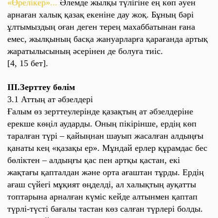
«Өрелікер»...
Әлемде жылқы түлігіне ең көп әуен
арнаған халық қазақ екеніне дау жоқ. Бұның бәрі
ұлтымыздың оған деген терең махаббатынан ғана
емес, жылқының басқа жануарларға қарағанда артық
жаратылысының әсерінен де болуға тиіс.
[4, 15 бет].
III.Зерттеу бөлім
3.1 Аттың ат әбзелдері
Ғалым өз зерттеулерінде қазақтың ат әбзелдеріне
ерекше көңіл аударды. Оның пікірінше, ердің көп
таралған түрі – қайыңнан шауып жасалған алдыңғы
қанаты кең «қазақы ер». Мұндай ерлер құрамдас бес
бөліктен – алдыңғы қас пен артқы қастан, екі
жақтағы қапталдан және орта ағаштан тұрды. Ердің
ағаш сүйегі мұқият өңделді, ал халықтың ауқатты
топтарына арналған күміс кейде алтынмен қаптап
түрлі-түсті бағалы тастан көз салған түрлері болды.