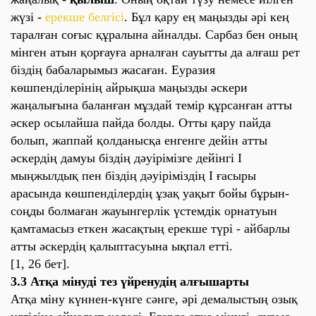
жүзі -
ерекше белгісі
. Бұл қару ең маңызды әрі кең
таралған соғыс құралына айналды. Сарбаз бен оның
мінген атын қорғауға арналған сауытты да алғаш рет
біздің бабаларымыз жасаған. Еуразия
көшпенділерінің айрықша маңызды әскери
жаңалығына баланған мұздай темір құрсанған атты
әскер осылайша пайда болды. Отты қару пайда
болып, жаппай қолданысқа енгенге дейін атты
әскердің дамуы біздің дәуірімізге дейінгі І
мыңжылдық пен біздің дәуіріміздің І ғасыры
арасында көшпенділердің ұзақ уақыт бойы бұрын-
соңды болмаған жауынгерлік үстемдік орнатуын
қамтамасыз еткен жасақтың ерекше түрі - айбарлы
атты әскердің қалыптасуына ықпал етті.
[1, 26 бет].
3.3 Атқа мінуді тез үйренудің алғышарты
Атқа міну күннен-күнге сәнге, әрі демалыстың озық