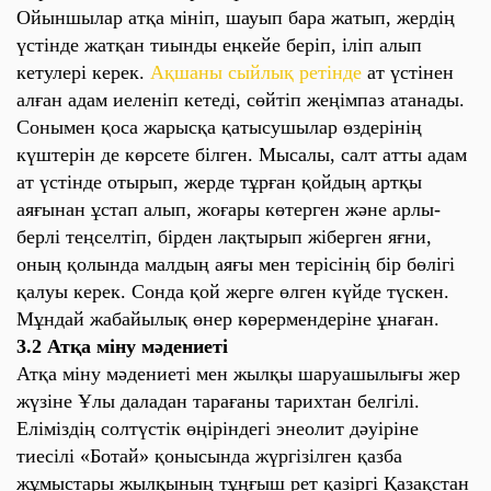
Ойыншылар атқа мініп, шауып бара жатып, жердің
үстінде жатқан тиынды еңкейе беріп, іліп алып
кетулері керек.
Ақшаны сыйлық ретінде
ат үстінен
алған адам иеленіп кетеді, сөйтіп жеңімпаз атанады.
Сонымен қоса жарысқа қатысушылар өздерінің
күштерін де көрсете білген. Мысалы, салт атты адам
ат үстінде отырып, жерде тұрған қойдың артқы
аяғынан ұстап алып, жоғары көтерген және арлы-
берлі теңселтіп, бірден лақтырып жіберген яғни,
оның қолында малдың аяғы мен терісінің бір бөлігі
қалуы керек. Сонда қой жерге өлген күйде түскен.
Мұндай жабайылық өнер көрермендеріне ұнаған.
3.2 Атқа міну мәдениеті
Атқа міну мәдениеті мен жылқы шаруашылығы жер
жүзіне Ұлы даладан тарағаны тарихтан белгілі.
Еліміздің солтүстік өңіріндегі энеолит дәуіріне
тиесілі «Ботай» қонысында жүргізілген қазба
жұмыстары жылқының тұңғыш рет қазіргі Қазақстан