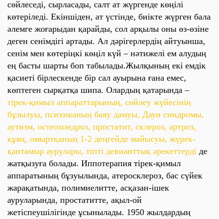
сөйлеседі, сырласады, салт ат жүргенде көңілі
көтеріледі. Екіншіден, ат үстінде, биікте жүрген бала
әлемге жоғарыдан қарайды, сол арқылы оны өз-өзіне
деген сенімдігі артады. Ал дәрігерлердің айтуынша,
сенім мен көтеріңкі көңіл күй – нәтижелі ем алудың
ең басты шарты боп табылады.Жылқының екі емдік
қасиеті бірлескенде бір сал ауырына ғана емес,
көптеген сырқатқа шипа. Олардың қатарында –
тірек-қимыл аппараттарының, сөйлеу жүйесінің
бұзылуы, психиканың баяу дамуы, Даун синдромы,
аутизм, остеохондроз, простатит, склероз, артроз,
құяң, омыртқаның 1-2 деңгейде майысуы, жүрек-
қантамыр аурулары, тіпті девианттық әрекеттерді
де
жатқызуға болады. Иппотерапия тірек-қимыл
аппаратының бұзуылында, атеросклероз, бас сүйек
жарақатында, полимиелитте, асқазан-ішек
ауруларында, простатитте, ақыл-ой
жетіспеушілігінде ұсынылады. 1950 жылдардың