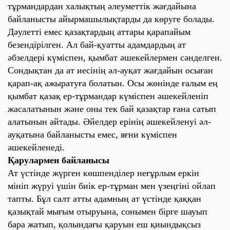
тұрмандардан халықтың әлеуметтік жағдайына
байланысты айырмашылықтарды да көруге болады.
Дәулетті емес қазақтардың аттары қарапайым
безендірілген. Ал бай-қуатты адамдардың ат
әбзелдері күміспен, қымбат әшекейлермен сәнделген.
Сондықтан да ат иесінің әл-ауқат жағдайын осыған
қарап-ақ ажыратуға болатын. Осы жөнінде ғалым ең
қымбат қазақ ер-тұрмандар күміспен әшекейленіп
жасалатынын және оны тек бай қазақтар ғана сатып
алатынын айтады. Әйелдер ерінің әшекейленуі әл-
ауқатына байланысты емес, яғни күміспен
әшекейленеді.
Қарулармен байланысы
Ат үстінде жүрген көшпенділер неғұрлым еркін
мініп жүруі үшін биік ер-тұрман мен үзеңгіні ойлап
тапты. Бұл салт атты адамның ат үстінде қаққан
қазықтай мығым отыруына, сонымен бірге шауып
бара жатып, қолындағы қаруын еш қиындықсыз