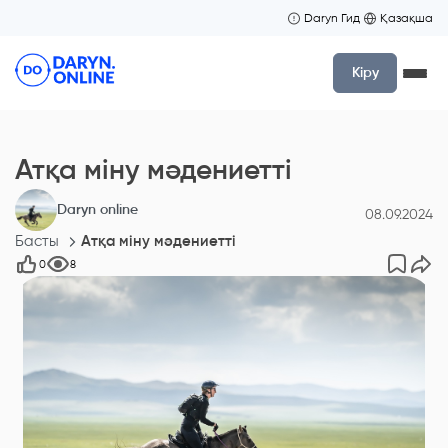
Daryn Гид
Қазақша
Кіру
Атқа міну мәдениетті
Daryn online
08.09.2024
Басты
Атқа міну мәдениетті
0
8