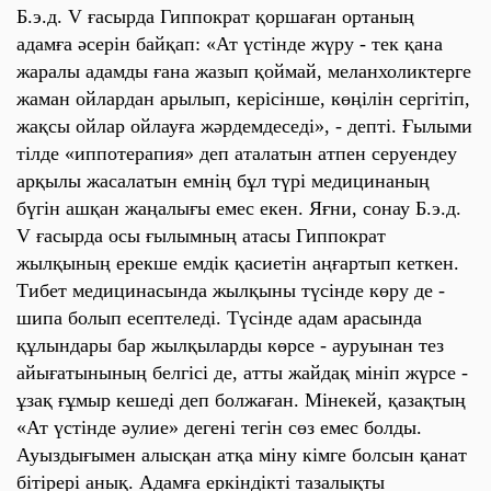
Б.э.д. V ғасырда Гиппократ қоршаған ортаның
адамға әсерін байқап: «Ат үстінде жүру - тек қана
жаралы адамды ғана жазып қоймай, меланхоликтерге
жаман ойлардан арылып, керісінше, көңілін сергітіп,
жақсы ойлар ойлауға жәрдемдеседі», - депті. Ғылыми
тілде «иппотерапия» деп аталатын атпен серуендеу
арқылы жасалатын емнің бұл түрі медицинаның
бүгін ашқан жаңалығы емес екен. Яғни, сонау Б.э.д.
V ғасырда осы ғылымның атасы Гиппократ
жылқының ерекше емдік қасиетін аңғартып кеткен.
Тибет медицинасында жылқыны түсінде көру де -
шипа болып есептеледі. Түсінде адам арасында
құлындары бар жылқыларды көрсе - ауруынан тез
айығатынының белгісі де, атты жайдақ мініп жүрсе -
ұзақ ғұмыр кешеді деп болжаған. Мінекей, қазақтың
«Ат үстінде әулие» дегені тегін сөз емес болды.
Ауыздығымен алысқан атқа міну кімге болсын қанат
бітірері анық. Адамға еркіндікті тазалықты