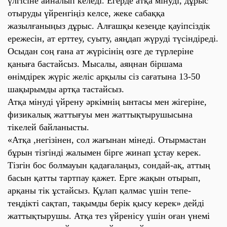
үлгісіне айналып келеді. Егерде атқа мінуді, дұрыс
отыруды үйренгіңіз келсе, жеке сабаққа
жазылғаныңыз дұрыс. Алғашқы кезеңде қауіпсіздік
ережесін, ат ерттеу, суыту, аяңдап жүруді түсіндіреді.
Осыдан соң ғана ат жүрісінің өзге де түрлеріне
қаныға бастайсыз. Мысалы, аяңнан біршама
өнімдірек жүріс желіс арқылы сіз сағатына 13-50
шақырымды артқа тастайсыз.
Атқа мінуді үйрену әркімнің ынтасы мен жігеріне,
физикалық жаттығуы мен жаттықтырушысына
тікелей байланысты.
«Атқа ,негізінен, сол жағынан мінеді. Отырмастан
бұрын тізгінді жалымен бірге жинап ұстау керек.
Тізгін бос болмауын қадағалаңыз, сондай-ақ, аттың
басын қатты тартпау қажет. Ерге жақын отырып,
арқаны тік ұстайсыз. Құлап қалмас үшін тепе-
теңдікті сақтап, тақымды берік қысу керек» дейді
жаттықтырушы. Атқа тез үйренісу үшін оған үнемі