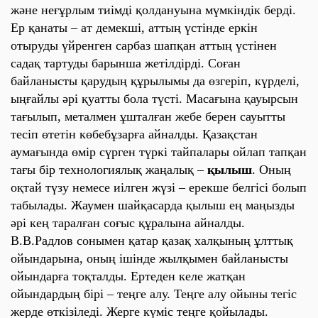
жəне неғұрлым тиімді қолдануына мүмкіндік берді.
Ер қанаты – ат демекші, аттың үстінде еркін
отыруды үйренген сарбаз шапқан аттың үстінен
садақ тартуды барынша жетілдірді. Соған
байланысты қарудың құрылымы да өзгеріп, күрделі,
ыңғайлы əрі қуатты бола түсті. Масағына қауырсын
тағылып, металмен ұшталған жебе берен сауытты
тесіп өтетін көбебұзарға айналды. Қазақстан
аумағында өмір сүрген түркі тайпалары ойлап тапқан
тағы бір технологиялық жаңалық –
қылыш
. Оның
оқтай түзу немесе иілген жүзі – ерекше белгісі болып
табылады. Жаумен шайқасарда қылыш ең маңызды
əрі кең таралған соғыс құралына айналды.
В.В.Радлов сонымен қатар қазақ халқының ұлттық
ойындарына, оның ішінде жылқымен байланысты
ойындарға тоқталды. Ертеден келе жатқан
ойындардың бірі – теңге алу. Теңге алу ойыны тегіс
жерде өткізіледі. Жерге күміс теңге қойылады.