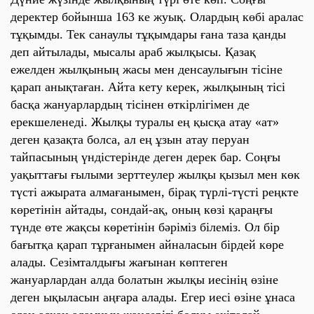
деректер бойынша 163 ке жуық. Олардың көбі аралас
тұқымды. Тек санаулы тұқымдары ғана таза қанды
деп айтылады, мысалы араб жылқысы. Қазақ
ежелден жылқының жасы мен денсаулығын тісіне
қарап анықтаған. Айта кету керек, жылқының тісі
басқа жануарлардың тісінен өткірлігімен де
ерекшеленеді. Жылқы туралы ең қысқа атау «ат»
деген қазақта болса, ал ең ұзын атау перуан
тайпасының үндістерінде деген дерек бар. Соңғы
уақыттағы ғылыми зерттеулер жылқы қызыл мен көк
түсті ажырата алмағанымен, бірақ түрлі-түсті реңкте
көретінін айтады, сондай-ақ, оның көзі қараңғы
түнде өте жақсы көретінін бәріміз білеміз. Ол бір
бағытқа қарап тұрғанымен айналасын бірдей көре
алады. Сезімталдығы жағынан көптеген
жануарлардан алда болатын жылқы иесінің өзіне
деген ықыласын аңғара алады. Егер иесі өзіне ұнаса