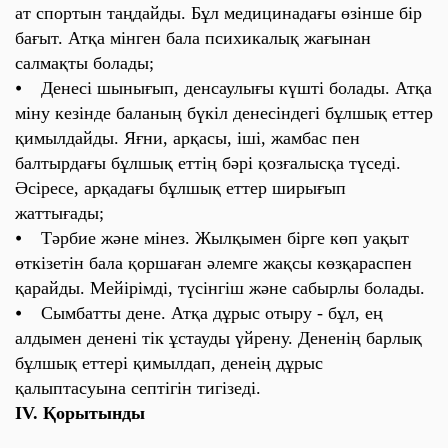
ат спортын таңдайды. Бұл медицинадағы өзінше бір
бағыт. Атқа мінген бала психикалық жағынан
салмақты болады;
⦁ Денесі шынығып, денсаулығы күшті болады. Атқа
міну кезінде баланың бүкіл денесіндегі бұлшық еттер
қимылдайды. Яғни, арқасы, іші, жамбас пен
балтырдағы бұлшық еттің бәрі қозғалысқа түседі.
Әсіресе, арқадағы бұлшық еттер ширығып
жаттығады;
⦁ Тәрбие және мінез. Жылқымен бірге көп уақыт
өткізетін бала қоршаған әлемге жақсы көзқараспен
қарайды. Мейірімді, түсінгіш және сабырлы болады.
⦁ Сымбатты дене. Атқа дұрыс отыру - бұл, ең
алдымен денені тік ұстауды үйрену. Дененің барлық
бұлшық еттері қимылдап, денеің дұрыс
қалыптасуына септігін тигізеді.
IV. Қорытынды