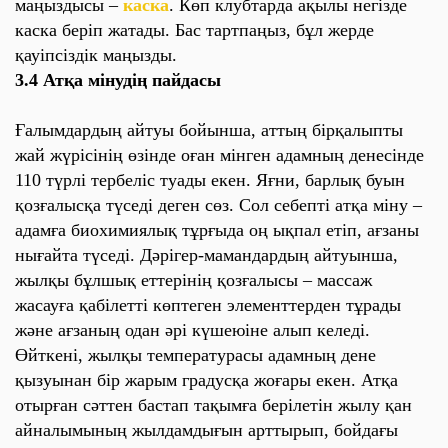
маңыздысы –
каска
. Көп клубтарда ақылы негізде
каска беріп жатады. Бас тартпаңыз, бұл жерде
қауіпсіздік маңызды.
3.4 Атқа мінудің пайдасы
Ғалымдардың айтуы бойынша, аттың бірқалыпты
жай жүрісінің өзінде оған мінген адамның денесінде
110 түрлі тербеліс туады екен. Яғни, барлық буын
қозғалысқа түседі деген сөз. Сол себепті атқа міну –
адамға биохимиялық тұрғыда оң ықпал етіп, ағзаны
нығайта түседі. Дәрігер-мамандардың айтуынша,
жылқы бұлшық еттерінің қозғалысы – массаж
жасауға қабілетті көптеген элементтерден тұрады
және ағзаның одан әрі күшеюіне алып келеді.
Өйткені, жылқы температурасы адамның дене
қызуынан бір жарым градусқа жоғары екен. Атқа
отырған сәттен бастап тақымға берілетін жылу қан
айналымының жылдамдығын арттырып, бойдағы