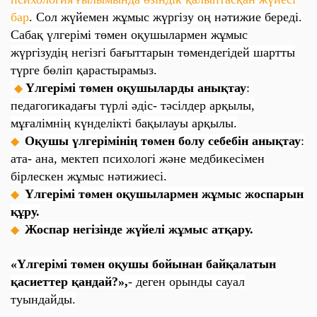
бар
. Сол жүйемен жұмыс жүргізу оң нәтижие береді.
Сабақ үлгерімі төмен оқушылармен жұмыс
жүргізудің негізгі бағыттарын төмендегідей шартты
түрге бөліп қарастырамыз.
Үлгерімі төмен оқушыларды анықтау
:
◆
педагогикадағы түрлі әдіс- тәсілдер арқылы,
мұғалімнің күнделікті бақылауы арқылы.
Оқушы үлгерімінің төмен болу себебін анықтау
:
◆
ата- ана, мектеп психологі және медбикесімен
бірлескен жұмыс нәтижиесі.
Үлгерімі төмен оқушылармен жұмыс жоспарын
◆
құру.
Жоспар негізінде жүйелі жұмыс атқару.
◆
«Үлгерімі төмен оқушы бойынан байқалатын
қасиеттер қандай?»,
- деген орынды сауал
туындайды.