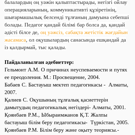
балалардың оң уәжін қалыптастырады, негізгі ойлау
операцияларының, коммуникативті құзіретінің,
шығармашылық белсенді тұлғаның дамуына себепші
болады. Педагог қандай білімі бар болса да, қандай
әдісті білсе де,
оң уәжсіз, сабақта жетістік жағдайын
жасамаса
, ол оқушылардың санасында ешқандай да
із қалдырмай, тыс қалады.
Пайдаланылған әдебиеттер:
Гельмонт А.М. О причинах неуспеваемости и путях
ее преодоления. М.: Просвещение, 2004.
Бабаев С. Бастауыш мектеп педагогикасы - Алматы,
2007.
Қалиев С. Оқушының тұлғалық қасиеттерін
дамытудың педагогикалық негіздері- Алматы, 2001.
Қоянбаев Р.М., Ыбыраимжанов Қ.Т. Жалпы
бастауыш білім беру педагогикасы- Түркістан, 2005.
Қоянбаев Р.М. Білім беру және оқыту теориясы.-