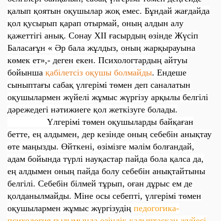
қалып қоятын оқушылар жоқ емес. Бұндай жағдайда
қол қусырып қарап отырмай, оның алдын алу
қажеттігі анық. Сонау ХІІ ғасырдың өзінде Жүсіп
Баласағұн « Әр бала жұлдыз, оның жарқырауына
көмек ет»,- деген екен. Психологтардың айтуы
бойынша
қабілетсіз оқушы болмайды
. Ендеше
сыныптағы сабақ үлгерімі төмен деп саналатын
оқушылармен жүйелі жұмыс жүргізу арқылы белгілі
дәрежедегі нәтижиеге қол жеткізуге болады.
Үлгерімі төмен оқушыларды байқаған
бетте, ең алдымен, дер кезінде оның себебін анықтау
өте маңызды. Өйткені, өзімізге мәлім болғандай,
адам бойында түрлі науқастар пайда бола қалса да,
ең алдымен оның пайда болу себебін анықтайтыны
белгілі. Себебін білмей тұрып, оған дұрыс ем де
қолданылмайды. Міне осы себепті, үлгерімі төмен
оқушылармен жұмыс жүргізудің
педогогика-
психология ғылымында өзіндік қалыптасқан жүйесі