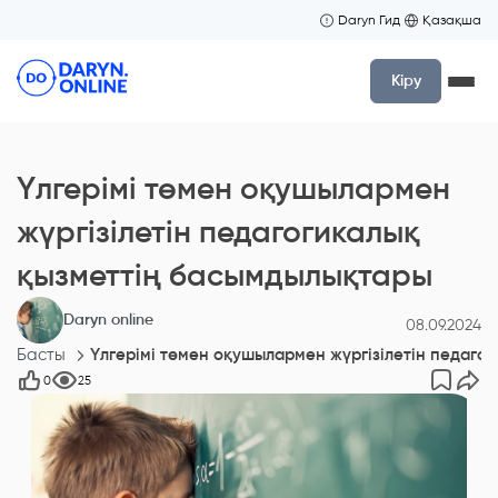
Daryn Гид
Қазақша
Кіру
Үлгерімі төмен оқушылармен
жүргізілетін педагогикалық
қызметтің басымдылықтары
Daryn online
08.09.2024
Басты
Үлгерімі төмен оқушылармен жүргізілетін педаго
0
25