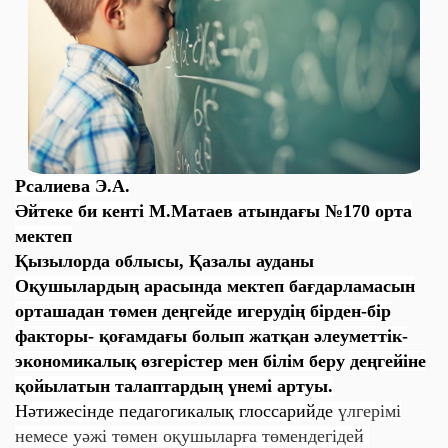
Рсалиева Э.А.
Әйтеке би кенті М.Матаев атындағы №170 орта
мектеп
Қызылорда облысы, Қазалы ауданы
Оқушылардың арасында мектеп бағдарламасын
орташадан төмен деңгейде игерудің бірден-бір
факторы- қоғамдағы болып жатқан әлеуметтік-
экономикалық өзгерістер мен білім беру деңгейіне
қойылатын талаптардың үнемі артуы.
Нәтижесінде педагогикалық глоссарийде
үлгерімі
немесе уәжі төмен оқушыларға төмендегідей