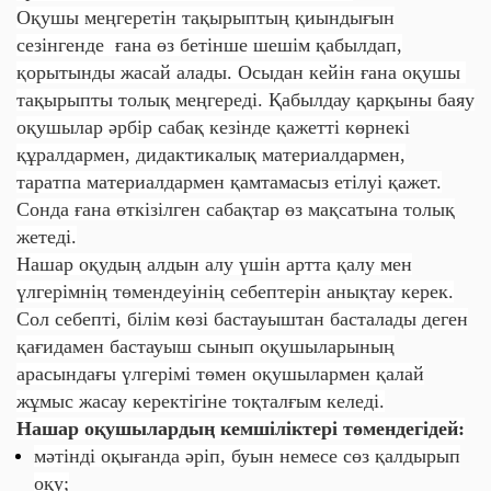
Оқушы меңгеретін тақырыптың қиындығын
сезінгенде ғана өз бетінше шешім қабылдап,
қорытынды жасай алады. Осыдан кейін ғана оқушы
тақырыпты толық меңгереді. Қабылдау қарқыны баяу
оқушылар әрбір сабақ кезінде қажетті көрнекі
құралдармен, дидактикалық материалдармен,
таратпа материалдармен қамтамасыз етілуі қажет.
Сонда ғана өткізілген сабақтар өз мақсатына толық
жетеді.
Нашар оқудың алдын алу үшін артта қалу мен
үлгерімнің төмендеуінің себептерін анықтау керек.
Сол себепті, білім көзі бастауыштан басталады деген
қағидамен бастауыш сынып оқушыларының
арасындағы үлгерімі төмен оқушылармен қалай
жұмыс жасау керектігіне тоқталғым келеді.
Нашар оқушылардың кемшіліктері төмендегідей:
мәтінді оқығанда әріп, буын немесе сөз қалдырып
оқу;