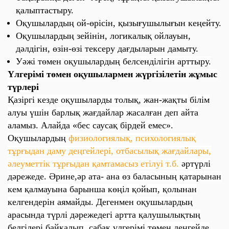
қалыптастыру.
Оқушылардың ой-өрісін, қызығушылығын кеңейту.
Оқушылардың зейінін, логикалық ойлауын,
дәлдігін, өзін-өзі тексеру дағдыларын дамыту.
Уәжі төмен оқушылардың белсенділігін арттыру.
Үлгерімі төмен оқушылармен жүргізілетін жұмыс
түрлері
Қазіргі кезде оқушыларды толық, жан-жақты білім
алуы үшін барлық жағдайлар жасалған деп айта
аламыз. Алайда «бес саусақ бірдей емес».
Оқушылардың
физиологиялық, психологиялық
тұрғыдан даму деңгейлері, отбасылық жағдайлары,
әлеуметтік тұрғыдан қамтамасыз етілуі т.б.
әртүрлі
дәрежеде. Әрине,әр ата- ана өз баласының қатарынан
кем қалмауына барынша көңіл қойып, қолынан
келгендерін аямайды. Дегенмен оқушылардың
арасында түрлі дәрежедегі артта қалушылықтың
белгілері байқалып, сабақ үлгерімі төмен деңгейде