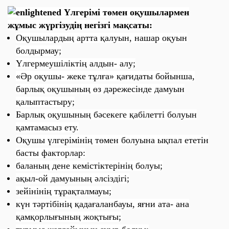
Үлгерімі төмен оқушылармен
жұмыс
жүргізудің негізгі мақсаты:
Оқушылардың артта қалуын, нашар оқуын
болдырмау;
Үлгермеушіліктің алдын- алу;
«Әр оқушы- жеке тұлға» қағидаты бойынша,
барлық оқушының өз дәрежесінде дамуын
қалыптастыру;
Барлық оқушының бәсекеге қабілетті болуын
қамтамасыз ету.
Оқушы үлгерімінің төмен болуына ықпал ететін
басты факторлар:
баланың дене кемістіктерінің болуы;
ақыл-ой дамуының әлсіздігі;
зейінінің тұрақталмауы;
күн тәртібінің қадағаланбауы, яғни ата- ана
қамқорлығының жоқтығы;