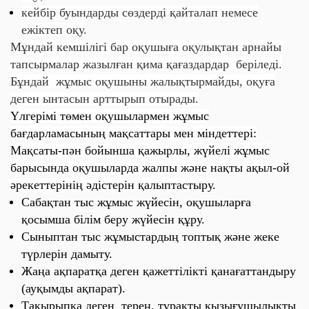
кейбір буындарды сөздерді қайталап немесе
ежіктеп оқу.
Мұндай кемшілігі бар оқушыға оқулықтан арнайы
тапсырмалар жазылған қима қағаздардар беріледі.
Бұндай жұмыс оқушыны жалықтырмайды, оқуға
деген ынтасын арттырып отырады.
Үлгерімі төмен оқушылармен жұмыс
бағдарламасының мақсаттары мен міндеттері:
Мақсаты-пән бойынша қажырлы, жүйелі жұмыс
барысында оқушыларда жалпы және нақты ақыл-ой
әрекеттерінің әдістерін қалыптастыру.
Сабақтан тыс жұмыс жүйесін, оқушыларға
қосымша білім беру жүйесін құру.
Сыныптан тыс жұмыстардың топтық және жеке
түрлерін дамыту.
Жаңа ақпаратқа деген қажеттілікті қанағаттандыру
(ауқымды ақпарат).
Тақырыпқа деген терең, тұрақты қызығушылықты