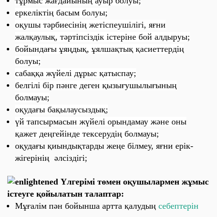
тұрмыс жағдайының ауыр болуы;
еркеліктің басым болуы;
оқушы тәрбиесінің жетіспеушілігі, яғни
жалқаулық, тәртіпсіздік істеріне бой алдыруы;
бойындағы ұяңдық, ұялшақтық қасиеттердің
болуы;
сабаққа жүйелі дұрыс қатыспау;
белгілі бір пәнге деген қызығушылығының
болмауы;
оқудағы бақылаусыздық;
үй тапсырмасын жүйелі орындамау және оны
қажет деңгейінде тексерудің болмауы;
оқудағы қиындықтарды жеңе білмеу, яғни ерік-
жігерінің әлсіздігі;
Үлгерімі төмен оқушылармен жұмыс
істеуге қойылатын талаптар:
Мұғалім пән бойынша артта қалудың
себептерін