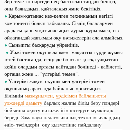
Зерттелетін нәрседен ең бастысын таңдай біліңіз,
оны баяндаңыз, қайталаңыз және бекітіңіз.
Қарым-қатынас кез-келген техниканың негізгі
●
компоненті болып табылады. Сіздің балалармен
арадағы қарым қатынасыңыз дұрыс құрылмаса, сіз
ойлағандай жағымды оқу нәтижелерін ала алмайсыз.
Сыныпты басқаруды үйреніңіз.
●
Уәжі төмен оқушылармен мақсатты түрде жұмыс
●
істей бастағанда, есіңізде болсын: қысқа уақыттан
кейін олардың ортасы қайтадан бөлінеді - қабілетті,
орташа және ... "үлгерімі төмен".
Үлгерімі жақсы оқушы мен үлгерімі төмен
●
оқушының арасында байланыс орнатыңыз.
Білімнің
мазмұнымен, үрдісімен байланысты
уәждерді дамыту
барлық жалпы білім беру пәндері
бойынша оқыту нәтижелігін көтеруге мүмкіндік
береді. Заманауи педагогикалық технологиялардың
әдіс- тәсілдерін оқу қызметінде пайдалану