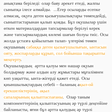
анықтама беріледі: олар баяу әрекет етеді, жалпы
сыныпқа ілесе алмайды. ...Егер осыларды есепке
алмасақ, оқуға деген қызығушылықтары төмендейді,
сыныптастарынан қалып қояды. Бұл оқушылар үшін
өткен материалдардан тапсырмалар берілуі керек
және тапсырмалардың көлемі шағын болуы тиіс. Осы
жолда ұстазға қойылатын талап- үлгерімі төмен
оқушының
сабаққа деген қызығушылығын, ынтасын
ояту, жоспарларды құрып, сол бойынша тақырыпты
меңгерту
.
Оқушылардың артта қалуы мен нашар оқуын
болдырмау және алдын алу жұмыстары мұғалімнен
көп уақытты, ынта-жігерді қажет етеді. Осы
қиыншылықтардың себебі – баланың а
қыл-ой
ерекшеліктерінің, ақыл
сапаларының қалыптаспағаны
. Олар таным
компоненттерінің қалыптасуының әр түрлі деңгейіне
байланысты, яғни бұл артта қалудың әр түрлі