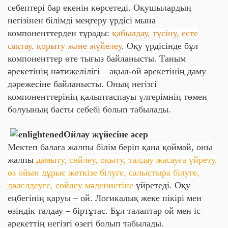
себептері бар екенін көрсетеді. Оқушылардың
негізінен білімді меңгеру үрдісі мына
компоненттерден тұрады:
қабылдау, түсіну, есте
сақтау, қорыту және жүйелеу
. Оқу үрдісінде бұл
компоненттер өте тығыз байланысты. Таным
әрекетінің нәтижелілігі – ақыл-ой әрекетінің даму
дәрежесіне байланысты. Оның негізгі
компоненттерінің қалыптаспауы үлгерімнің төмен
болуының басты себебі болып табылады.
Ойлау жүйесіне әсер
Мектеп балаға жалпы білім беріп қана қоймай, оны
жалпы
дамыту, сөйлеу, оқыту, талдау жасауға үйрету,
өз ойын дұрыс жеткізе білуге, салыстыра білуге,
дәлелдеуге, сөйлеу мәдениетіне
үйретеді. Оқу
еңбегінің қаруы – ой. Логикалық жеке пікірі мен
өзіндік талдау – біртұтас. Бұл талаптар ой мен іс
әрекеттің негізгі өзегі болып табылады.