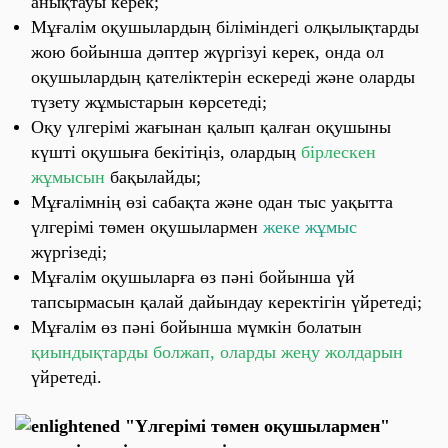
анықтауы керек;
Мұғалім оқушылардың біліміндегі олқылықтарды
жою бойынша дәптер жүргізуі керек, онда ол
оқушылардың қателіктерін ескереді және оларды
түзету жұмыстарын көрсетеді;
Оқу үлгерімі жағынан қалып қалған оқушыны
күшті оқушыға бекітіңіз, олардың
бірлескен
жұмысын
бақылайды;
Мұғалімнің өзі сабақта және одан тыс уақытта
үлгерімі төмен оқушылармен
жеке жұмыс
жүргізеді;
Мұғалім оқушыларға өз пәні бойынша үй
тапсырмасын қалай дайындау керектігін үйретеді;
Мұғалім өз пәні бойынша мүмкін болатын
қиындықтарды болжап, оларды жеңу жолдарын
үйретеді.
"Үлгерімі төмен оқушылармен"