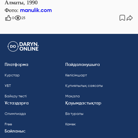
Алматы, 1990
manulik.com
Фото:
0
25
Платформа
Пайдаланушыға
Курстар
Келісімшарт
ҰБТ
Құпиялылық саясаты
Байқау тесті
Мақала
Ұстаздарға
Қауымдастықтар
Олимпиада
Біз туралы
Free
Көмек
Байланыс