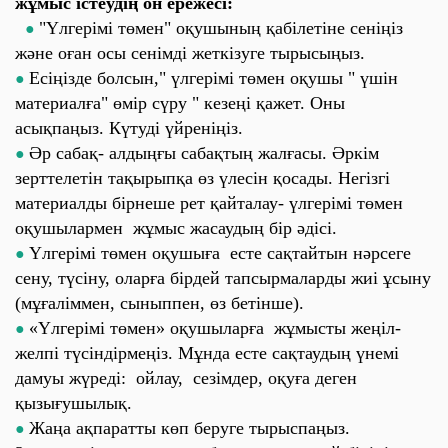
жұмыс істеудің он ережесі:
"Үлгерімі төмен" оқушының қабілетіне сеніңіз
●
және оған осы сенімді жеткізуге тырысыңыз.
Есіңізде болсын," үлгерімі төмен оқушы " үшін
●
материалға" өмір сүру " кезеңі қажет. Оны
асықпаңыз. Күтуді үйреніңіз.
Әр сабақ- алдыңғы сабақтың жалғасы. Әркім
●
зерттелетін тақырыпқа өз үлесін қосады. Негізгі
материалды бірнеше рет қайталау- үлгерімі төмен
оқушылармен жұмыс жасаудың бір әдісі.
Үлгерімі төмен оқушыға есте сақтайтын нәрсеге
●
сену, түсіну, оларға бірдей тапсырмаларды жиі ұсыну
(мұғаліммен, сыныппен, өз бетінше).
«Үлгерімі төмен» оқушыларға жұмысты жеңіл-
●
желпі түсіндірмеңіз. Мұнда есте сақтаудың үнемі
дамуы жүреді: ойлау, сезімдер, оқуға деген
қызығушылық.
Жаңа ақпаратты көп беруге тырыспаңыз.
●