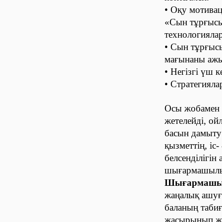
• Оқу мотивац
«Сын тұрғысы
технологиялар
• Сын тұрғыс
мағынаны ажыр
• Негізгі үш 
• Стратегияла
Осы жобамен
жетелейді, ой
басын дамыту
қызметтің, іс
белсенділігін
шығармашылық
Шығармашыл
жаңалық ашуға
баланың табиғ
жасырынып жа