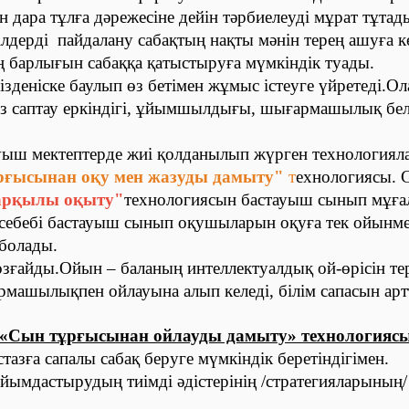
 дара тұлға дәрежесіне дейін тәрбиелеуді мұрат тұтад
сілдерді пайдалану сабақтың нақты мәнін терең ашуға к
барлығын сабаққа қатыстыруға мүмкіндік туады.
деніске баулып өз бетімен жұмыс істеуге үйретеді.О
сөз саптау еркіндігі, ұйымшылдығы, шығармашылық бел
ауыш мектептерде жиі қолданылып жүрген технология
рғысынан оқу мен жазуды дамыту"
т
ехнологиясы.
арқылы оқыту"
технологиясын бастауыш сынып мұғал
 себебі бастауыш сынып оқушыларын оқуға тек ойынме
болады.
зғайды.Ойын – баланың интеллектуалдық ой-өрісін те
рмашылықпен ойлауына алып келеді, білім сапасын ар
«Сын тұрғысынан ойлауды дамыту» технологиясы
стазға сапалы сабақ беруге мүмкіндік беретіндігімен.
йымдастырудың тиімді әдістерінің /стратегияларының/