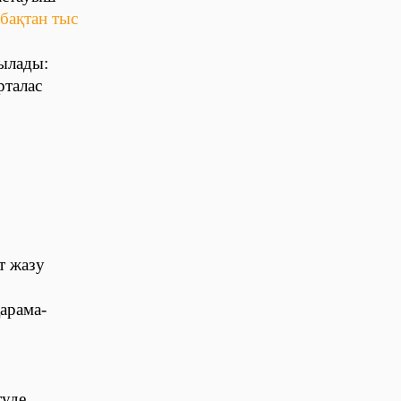
абақтан тыс
нылады:
рталас
т жазу
қарама-
уде,