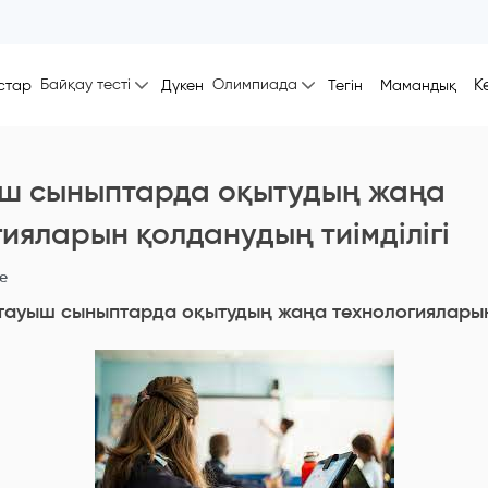
Байқау тесті
Олимпиада
К
стар
Дүкен
Тегін
Мамандық
ш сыныптарда оқытудың жаңа
ияларын қолданудың тиімділігі
ne
тауыш сыныптарда оқытудың жаңа технологияларын 