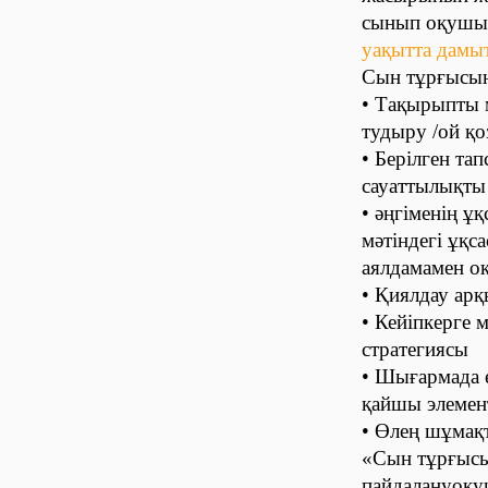
сынып оқушы
уақытта дамы
Сын тұрғысын
• Тақырыпты м
тудыру /ой қоз
• Берілген та
сауаттылықты 
• әңгіменің ұ
мәтіндегі ұқ
аялдамамен оқ
• Қиялдау арқ
• Кейіпкерге 
стратегиясы
• Шығармада е
қайшы элемент
• Өлең шұмақ
«Сын тұрғысы
пайдалануоқу