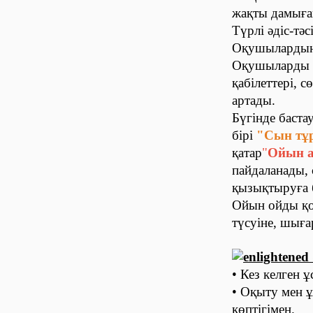
жақты дамыған
Түрлі әдіс-тә
Оқушылардың 
Оқушыларды із
қабілеттері, 
артады.
Бүгінде баст
бірі
"Сын тұ
қатар
"
Ойын 
пайдаланады,
қызықтыруға 
Ойын ойды қо
түсуіне, шыға
• Кез келген ұ
• Оқыту мен ұ
көптігімен.