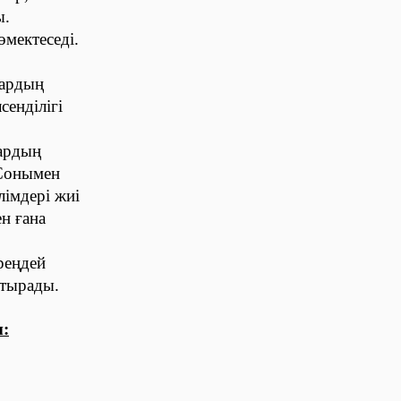
ы.
өмектеседі.
лардың
сенділігі
лардың
 Сонымен
імдері жиі
н ғана
реңдей
ттырады.
: