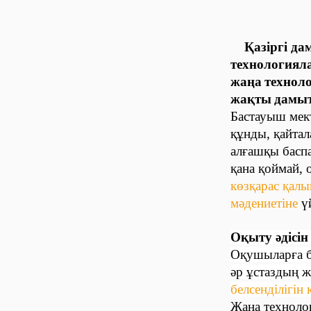
Қазіргі даму
технологиял
жаңа
технол
жақты
дамыт
Бастауыш мек
құнды, қайтал
алғашқы баспа
қана қоймай, 
көзқарас қалы
мәдениетіне
үй
Оқыту әдісін
Оқушыларға бі
әр ұстаздың 
белсенділігін
Жаңа технолог