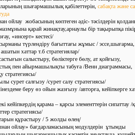
ларының шығармашылық қабілеттерін,
сабақта және с
туда
ан ойлау жобасының көптеген әдіс- тәсілдерін қолда
азмұнына қарай жинақтау,арнаулы бір тақырыпқа пікі
ғау, «инсерт» кестесі/
псырманы түрлендіру бағыттағы жұмыс / эссе,шығарма,
ашатын хаттар т.б стратегиялар/
қсастығын салыстыру, бөліктерге бөлу, ат қойғызу,
састық пен айырмашылықты табуға /Венн диаграммасы,
у стратегиясы/
ылы сурет салғызу /сурет салу стратегиясы/
мінездеме беру өз ойын жазғызу /авторға, кейіпкерге ха
кі кейіпкердің қарама – қарсы элементтерін сипаттау /
тер стратегиясы/
тарын құрастыру / 5 жолды өлең/
нан ойлау» бағдарламасының модулдерін ұтымды
шылардың шығармашылық қасиетін анықтауда, күшейт