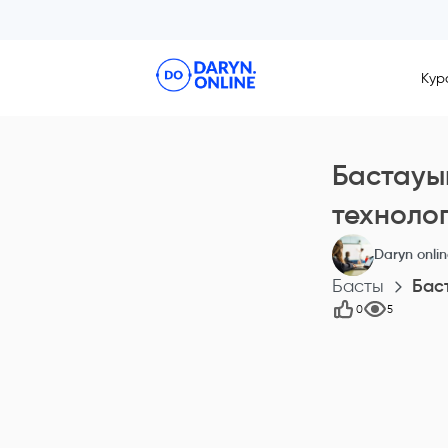
Кур
Бастауы
технолог
Daryn onli
Басты
Бас
0
5