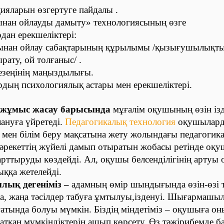
ияларын өзгертуге пайдалы .
нан ойлауды дамыту» технологиясының өзге
дан ерекшеліктері:
ынан ойлау сабақтарының құрылымы /қызығушылықты
ату, ой толғаныс/ .
кезеңінің маңыздылығы.
рдың психологиялық астары мен ерекшеліктері.
жұмыс жасау барысында
мұғалім оқушының өзін із
лануға үйретеді.
Педагогикалық технология
оқушылард
 мен білім беру мақсатына жету жолындағы педагогик
- әрекеттің жүйелі дамып отыратын жобасы ретінде оқ
 арттыруды көздейді. Ал, оқушы белсенділігінің артуы
қа жетелейді.
ық дегеніміз –
адамның өмір шындығында өзін-өзі т
, жаңа тәсілдер табуға ұмтылуы,ізденуі. Шығармашыл
атында болуы мүмкін. Біздің міндетіміз – оқушыға о
тқан мүмкіндіктерін ашып көрсету. Өз тәжірибемде б