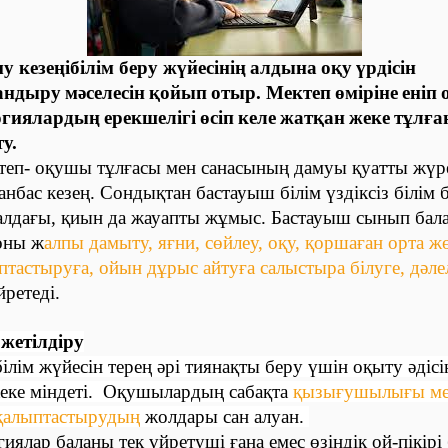
 кезеңібілім беру жүйесінің
алдына
оқу
үрдісін
андыру
мәселесін
қойып
отыр. Мектеп
өміріне
еніп
огиялардың
ерекшелігі
өсіп
келе
жатқан
жеке
тұлға
у.
теп- оқушы тұлғасы мен санасының дамуы қуатты жүре
анбас кезең. Сондықтан бастауыш білім үздіксіз білім 
лдағы, қиын да жауапты жұмыс. Бастауыш сынып балағ
оны ж
алпы дамыту, яғни, сөйлеу, оқу, қоршаған орта ж
птастыруға, ойын дұрыс айтуға салыстыра білуге, дәле
ретеді.
 жетілдіру
лім жүйесін терең әрі тиянақты беру үшін оқыту әдісі
жеке міндеті. Оқушылардың сабақта
қызығушылығы м
 қалыптастырудың
жолдары сан алуан.
иялар баланы тек үйретуші ғана емес өзіндік ой-пікірі 