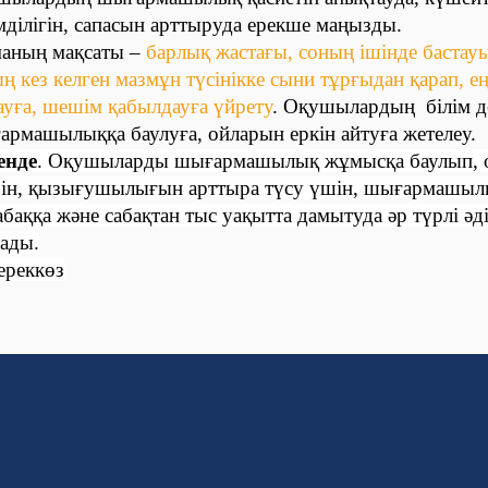
ділігін, сапасын арттыруда ерекше маңызды.
маның мақсаты –
барлық жастағы, соның ішінде баста
кез келген мазмұн түсінікке сыни тұрғыдан қарап, ең 
ауға, шешім қабылдауға үйрету
. Оқушылардың білім д
армашылыққа баулуға, ойларын еркін айтуға жетелеу.
енде
. Оқушыларды шығармашылық жұмысқа баулып, 
ерін, қызығушылығын арттыра түсу үшін, шығармашы
абаққа және сабақтан тыс уақытта дамытуда әр түрлі әді
лады.
ереккөз