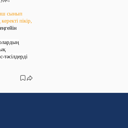
уыш сынып
керекті пікір,
еңгейін
олардың
лық
с-тәсілдерді