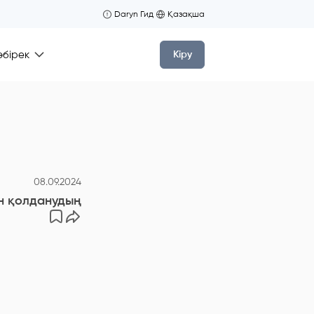
Daryn Гид
Қазақша
өбірек
Кіру
08.09.2024
қолданудың тиімділігі