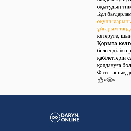
оқытудың тиім
Бұл бағдарла
оқушыларының 
ұйғарым таңд
көтеруге, шығ
Қорыта келг
белсенділікт
қабілеттерін с
қолдануға бо
Фото: ашық д
0
5