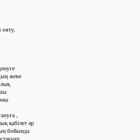
 ояту,
денуге
ың жеке
алық
ушы
 оны
ануға ,
ық қабілет әр
ның бойында
астауыш