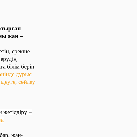
отырған
ны
жан –
тін, ерекше
берудің
а білім беріп
өнінде дұрыс
лдеуге, сөйлеу
н жетілдіру –
ен
бар, жан-