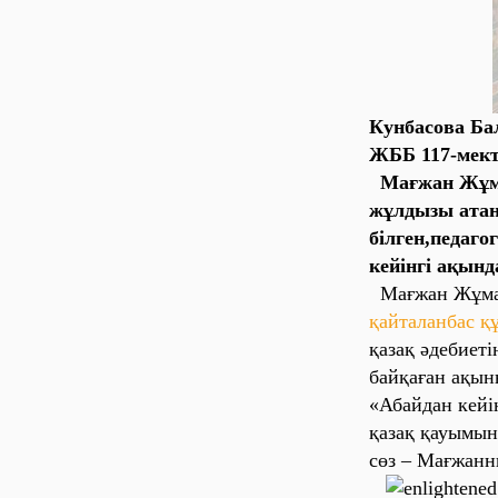
Кунбасова Ба
ЖББ 117-мек
Мағжан Жұмаб
жұлдызы атан
білген,педаг
кейінгі ақынд
Мағжан Жұмаба
қайталанбас қ
қазақ әдебиет
байқаған ақын
«Абайдан кейі
қазақ қауымын
сөз – Мағжанн