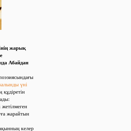
інің жарық
е
нда Абайдан
поэзиясындағы
жалынды үні
 құдіретін
ады:
і жетілмеген
уға жарайтын
ақынның келер