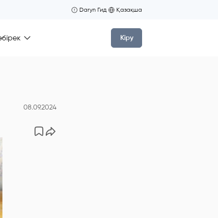
Daryn Гид
Қазақша
өбірек
Кіру
08.09.2024