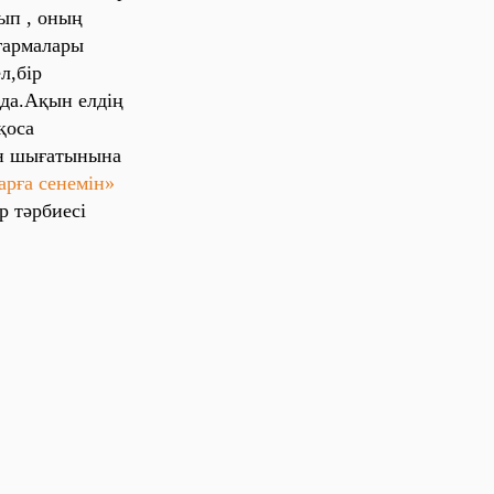
ып , оның
ғармалары
л,бір
да.Ақын елдің
қоса
күн шығатынына
арға сенемін»
р тәрбиесі