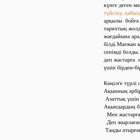
күнге деген м
түйсіну, қабыл
арқылы бойға қ
тарихтың жолд
жағдайына ара
білді.Мағжан 
сенімді болды
деп жастарға ө
үшін бірден-бі
Көңілге түрлі 
Ақынның әрбір
Азаттық үшін 
Ақындардың бі
Мен жастарға 
Деп жырлаған
Таңды атырға