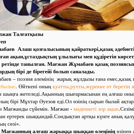
лжан Талғатқызы
теп
аев Алаш қозғалысының қайраткері,қазақ әдебиет
ған ақын,ұстаздықтың ұлылығы мен құдіретін көрсет
ог ретінде танылған. Мағжан Жұмабаев қазақ поэзиясы
ардың бірі де бірегейі болып саналады.
ев – поэзия әлемінің жарық жұлдызы ғана емес,қазақ 
ұбылыс
. Өйткені оның
қуатты,рухты,жүрекке от беретін 
ін шыңға жетеледі.Ақынның шығармасынан ең алғаш оның
ның бірі Мұхтар Әуезов еді.Ол өзінің сырын былай ақтар
н Мағжанды сүйемін. Мағжан -
мәдениеті зор ақын
.Сезім
ан ертерек шыққандай.Сондықтан артқы күнге анық қал
ың сөзі».
Мағжанның алғаш жарыққа шыққан өлеңінің
өзінен 