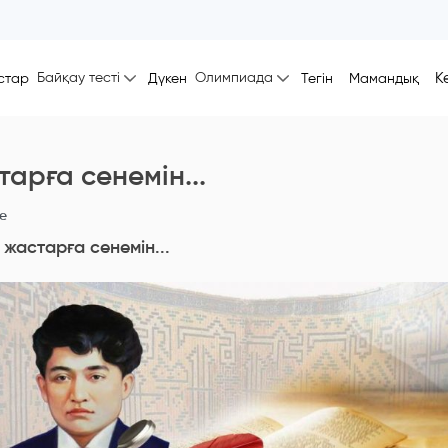
Байқау тесті
Олимпиада
К
стар
Дүкен
Тегін
Мамандық
арға сенемін...
ne
жастарға сенемін...