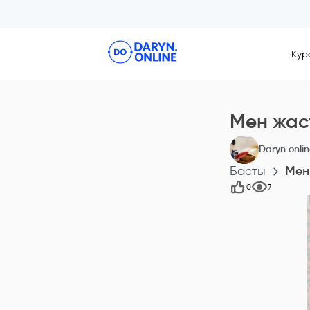
Кур
Мен жаст
Daryn onli
Басты
Мен 
0
7