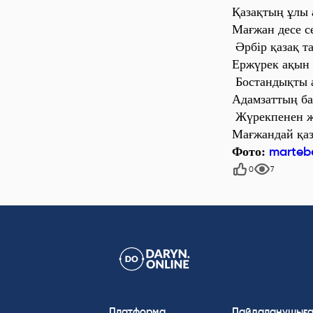
Қазақтың ұлы
Мағжан десе с
Әрбір қазақ т
Ержүрек ақын 
Бостандықты а
Адамзаттың ба
Жүрекпенен ж
Мағжандай қаз
marteb
Фото:
0
7
Платформа
Пайдаланушығ