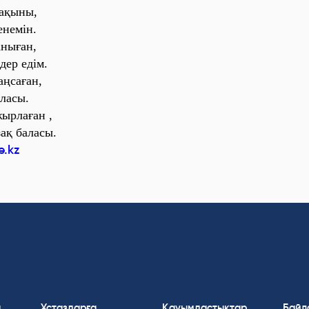
 ақыны,
енемін.
аныған,
дер едім.
ңсаған,
ласы.
ырлаған ,
ақ баласы.
e.kz
а
Ұстаздарға
Қауымдастықтар
Байл