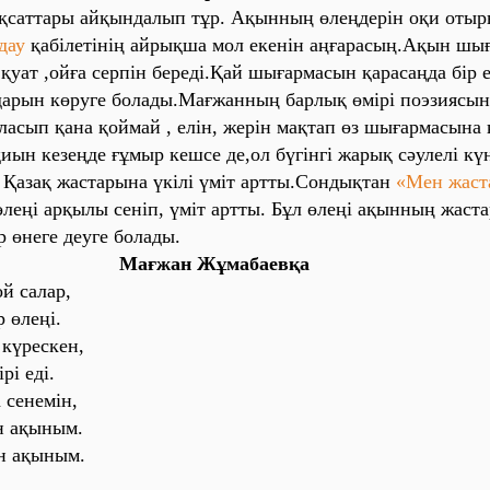
ақсаттары айқындалып тұр. Ақынның өлеңдерін оқи отыр
дау
қабілетінің айрықша мол екенін аңғарасың.Ақын шы
уат ,ойға серпін береді.Қай шығармасын қарасаңда бір е
арын көруге болады.Мағжанның барлық өмірі поэзиясын
ласып қана қоймай , елін, жерін мақтап өз шығармасына 
қиын кезеңде ғұмыр кешсе де,ол бүгінгі жарық сәулелі 
. Қазақ жастарына үкілі үміт артты.Сондықтан
«Мен жаст
леңі арқылы сеніп, үміт артты. Бұл өлеңі ақынның жаста
р өнеге деуге болады.
Мағжан Жұмабаевқа
ой салар,
 өлеңі.
күрескен,
рі еді.
сенемін,
 ақыным.
н ақыным.