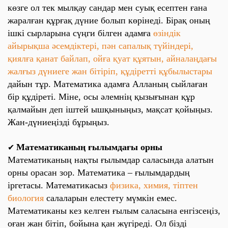
көзге ол тек мылқау сандар мен суық есептен ғана
жаралған құрғақ дүние болып көрінеді. Бірақ оның
ішкі сырларына сүңги білген адамға
өзіндік
айырықша әсемдіктері, пән сапалық түйіндері,
қиялға қанат байлап, ойға қуат құятын, айналаңдағы
жалғыз дүниеге жан бітіріп, құдіретті құбылыстары
дайын тұр. Математика адамға Алланың сыйлаған
бір құдіреті. Міне, осы әлемнің қызығынан құр
қалмайын деп іштей ышқыныңыз, мақсат қойыңыз.
Жан-дүниеңізді бұрыңыз.
Математиканың ғылымдағы орны
✔
Математиканың нақты ғылымдар саласында алатын
орны орасан зор. Математика – ғылымдардың
іргетасы. Математикасыз
физика, химия, тіптен
биология
салаларын елестету мүмкін емес.
Математиканы кез келген ғылым саласына енгізсеңіз,
оған жан бітіп, бойына қан жүгіреді. Ол бізді