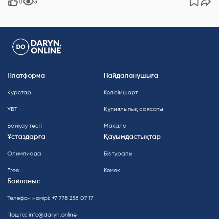
0
3
Платформа
Пайдаланушыға
Курстар
Келісімшарт
ҰБТ
Құпиялылық саясаты
Байқау тесті
Мақала
Ұстаздарға
Қауымдастықтар
Олимпиада
Біз туралы
Free
Көмек
Байланыс
Телефон нөмірі: +7 778 258 07 17
Пошта:
info@daryn.online