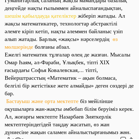
Гуманитарлық саланың жақсы мамандары базалық
деңгейде нақты ғылыммен айналыспағандықтан,
шешім қабылдауда қателіктер
жіберіп жатады. Ал
жақсы математикатер, технологтар абстрактілі
әлемге кіріп кетіп, нақты әлеммен байланыс үзіп
алып жатады. Барлық «жақсы» нәрселердің
өз
мөлшерінде
болғаны абзал.
Ежелгі математик тұлғалар өлең де жазған. Мысалы
Омар Һаям, әл-Фараби, Ұлықбек, тіпті XIX
ғасырдағы Софья Ковалевская,... тіпті,
Вейерштрасстың «Математик – ақын болмаса,
белгілі бір жетістікке жете алмайды» деген сөздері де
бар.
Бастауыш және орта мектепте
біз мейілінше
оқушыларға жан-жақты әмбебап білім беруіміз керек.
Ал, жоғарғы мектепте Назарбаев Зияткерлік
мектептеріндегідей таңдау жасатып, өз жан
дүниесіне жақын саламен айналыстырғанымыз жөн.