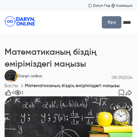
Daryn Гид
Қазақша
Кіру
Математиканың біздің
өміріміздегі маңызы
Daryn online
08.09.2024
Басты
Математиканың біздің өміріміздегі маңызы
0
3