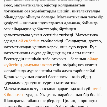
емес, математикалық әдістер қолданылатын
логикалық сөз жұмбақтарды шешіп, интелектуалды
ойындарды ойнауға болады. Математиканың тағы бір
құдіреті – онымен шұғылданған адамның бойында
осы айырықша қабілеттердің біртіндеп
қалыптасуына үлкен септігін тигізеді. Математика
адамды
ой еңбегіне
тәрбиелейді. Сондықтан, достар,
математикадан қашпау керек, оны сүю керек! Бұл
математиканы оқуға дайндықтың ең алғы шарты.
Есептердің шешімін таба отырып – баланың
ойлау
жүйесінің дамуына ықпал
етіп, өмірдің кез келген
жағдайында дұрыс шешім таба алуға тәрбиелейді.
Қазақ халқының ежелгі баспанасы – киіз үйдің
құрылымы да тұнып тұрған математика.
Математикалық тұрғысынан қарағанда киіз үй
негізі
3 бөліктен
тұрады. Уықтары параболаның бір бөлігі.
Шаңырағы, табаны шеңберлер. Цилиндр орнықты
фигура болғандықтан киіз үйдің пішіні соған