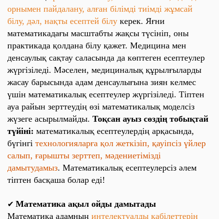
орнымен пайдалану, алған білімді тиімді жұмсай
білу, дәл, нақты есептей білу
керек. Яғни
математикадағы масштабты жақсы түсініп, оны
практикада қолдана білу қажет. Медицина мен
денсаулық сақтау саласында да көптеген есептеулер
жүргізіледі. Мәселен, медициналық құрылғыларды
жасау барысында адам денсаулығына зиян келмес
үшін математикалық есептеулер жүргізіледі. Тіптен
ауа райын зерттеудің өзі математикалық моделсіз
жүзеге асырылмайды.
Тоқсан ауыз сөздің тобықтай
түйіні:
математикалық есептеулердің арқасында,
бүгінгі
технологияларға қол жеткізіп, қауіпсіз үйлер
салып, ғарышты зерттеп, мәдениетімізді
дамытудамыз
. Математикалық есептеулерсіз әлем
тіптен басқаша болар еді!
Математика ақыл ойды дамытады
✔
Математика адамның
интелектуалды қабілеттерін