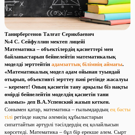
Танирбергенов Талғат Серикбаевич
№4 С. Сейфуллин мектеп лицейі
Математика – объектілердің қасиеттері мен
байланыстарын бейнелейтін математикалық
моделді зерттейтін
адамзаттық білімнің аймағы
.
«Математикалық модел адам ойынан туындай
отырып, объективті зерттеу пәні ретінде жасалуы
– керемет!
Оның қасиетін тану арқылы біз нақты
өмірді бейнелейтін моделдің қасиетін тани
аламыз» деп В.А.Успенский жазып кеткен.
Сонымен қатар, математика – ғылымдардың
ең басты
тілі
ретінде нақты әлемнің құбылыстарын
сипаттайтын әртүрлі тәсілдердің ең қолайлысын
көрсетеді. Математика – бұл бір ерекше әлем. Сырт