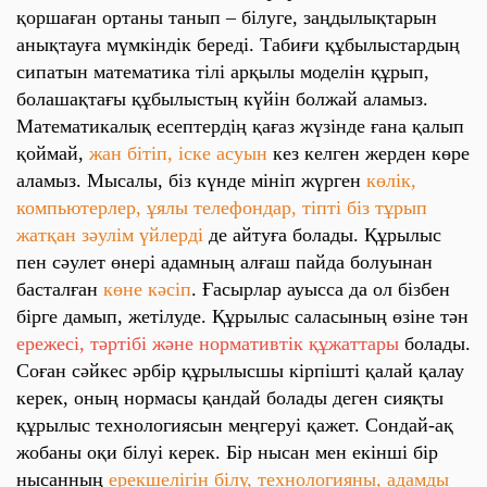
қоршаған ортаны танып – білуге, заңдылықтарын
анықтауға мүмкіндік береді. Табиғи құбылыстардың
сипатын математика тілі арқылы моделін құрып,
болашақтағы құбылыстың күйін болжай аламыз.
Математикалық есептердің қағаз жүзінде ғана қалып
қоймай,
жан бітіп, іске асуын
кез келген жерден көре
аламыз. Мысалы, біз күнде мініп жүрген
көлік,
компьютерлер, ұялы телефондар, тіпті біз тұрып
жатқан зәулім үйлерді
де айтуға болады. Құрылыс
пен сәулет өнері адамның алғаш пайда болуынан
басталған
көне кәсіп
. Ғасырлар ауысса да ол бізбен
бірге дамып, жетілуде. Құрылыс саласының өзіне тән
ережесі, тәртібі және нормативтік құжаттары
болады.
Соған сәйкес әрбір құрылысшы кірпішті қалай қалау
керек, оның нормасы қандай болады деген сияқты
құрылыс технологиясын меңгеруі қажет. Сондай-ақ
жобаны оқи білуі керек. Бір нысан мен екінші бір
нысанның
ерекшелігін білу, технологияны, адамды