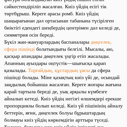
сәйкестендіріліп жасалған. Киіз үйдің есігі тік
төртбұрыш. Кереге арасы ромб. Киіз үйдің
шаңырағынан дәл ортасынан табанына түсірілген
биіктігі едендегі шеңбердің центрімен дәл келеді де,
симметрия осін береді.
Бүкіл жан-жануарлардың баспаналары
дөңгелек,
сфера пішінді
болатындығы белгілі. Мысалы, аю,
қасқыр апандары дөңгелек үңгір етіп жасалады.
Апанның ауыздары оңтүстік—шығысқа қарап
қазылады.
Торғайдың, құстардың ұясы
да сфера
пішінді болады. Міне қазақтың киіз үйі де, осындай
заңдылық бойынша жасалған. Кереге жоғары жағына
қарай тартыла береді де, уық арқылы күмбезге
айналып кетеді. Киіз үйдің негізгі өлшемдері ерекше
пропорциялы болып келеді. Киіз үй пішінінің айналу
беттерін, яғни, дөңгелек болуы бұрыштардың
болмауы киіз үйдің көркемдігін арттыра түседі.