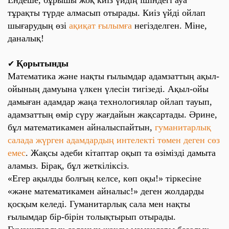
Ендеше, бұрышы жоқ киіз үйдің ішіндегі ауа
тұрақты түрде алмасып отырады. Киіз үйді ойлап
шығарудың өзі
ақиқат ғылымға
негізделген. Міне,
даналық!
Қорытынды
✔
Математика және нақты ғылымдар адамзаттың ақыл-
ойының дамуына үлкен үлесін тигізеді. Ақыл-ойы
дамыған адамдар жаңа технологиялар ойлап тауып,
адамзаттың өмір сүру жағдайын жақсартады. Әрине,
бұл математикамен айналыспайтын,
гуманитарлық
салада жүрген адамдардың интелекті төмен деген сөз
емес
. Жақсы әдеби кітаптар оқып та өзімізді дамыта
аламыз. Бірақ, бұл жеткіліксіз.
«Егер ақылды болғың келсе, көп оқы!» тіркесіне
«және математикамен айналыс!» деген жолдарды
қосқым келеді. Гуманитарлық сала мен нақты
ғылымдар бір-бірін толықтырып отырады.