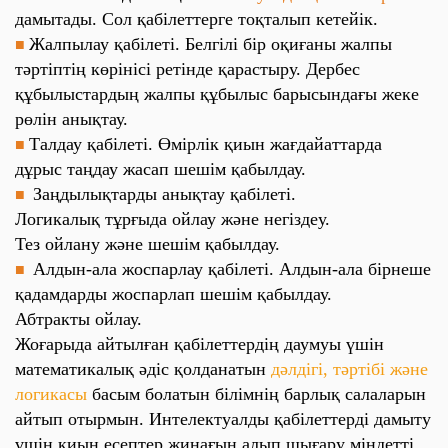
дамытады. Сол қабілеттерге тоқталып кетейік.
Жалпылау қабілеті. Белгілі бір оқиғаны жалпы
■
тәртіптің көрінісі ретінде қарастыру. Дербес
құбылыстардың жалпы құбылыс барысындағы жеке
рөлін анықтау.
Талдау қабілеті. Өмірлік қиын жағдайаттарда
■
дұрыс таңдау жасап шешім қабылдау.
Заңдылықтарды анықтау қабілеті.
■
Логикалық тұрғыда ойлау және негіздеу.
Тез ойлану және шешім қабылдау.
Алдын-ала жоспарлау қабілеті. Алдын-ала бірнеше
■
қадамдарды жоспарлап шешім қабылдау.
Абтракты ойлау.
Жоғарыда айтылған қабілеттердің даумуы үшін
математикалық әдіс қолданатын
дәлдігі, тәртібі және
логикасы
басым болатын білімнің барлық салаларын
айтып отырмын. Интелектуалды қабілеттерді дамыту
үшін қиын есептер жинағын алып шығару міндетті