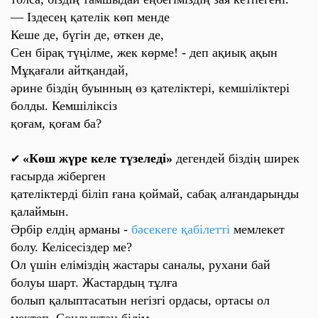
— Іздесең қателік көп менде
Кеше де, бүгін де, өткен де,
Сен бірақ түңілме, жек көрме! -
деп ақиық ақын
Мұқағали айтқандай,
әрине біздің буынның өз қателіктері, кемшіліктері
болды. Кемшіліксіз
қоғам, қоғам ба?
«Көш жүре келе түзеледі»
дегендей біздің ширек
✔
ғасырда жіберген
қателіктерді біліп ғана қоймай, сабақ алғандарыңды
қалаймын.
Әрбір елдің арманы -
бәсекеге қабілетті
мемлекет
болу. Келісесіздер ме?
Ол үшін еліміздің жастары саналы, рухани бай
болуы шарт. Жастардың тұлға
болып қалыптасатын негізгі ордасы, ортасы ол