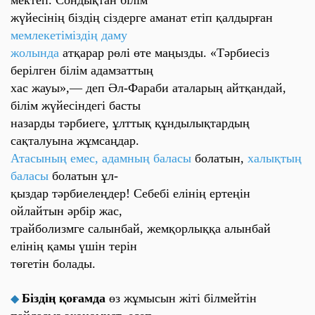
мектеп. Сондықтан білім
жүйесінің біздің сіздерге аманат етіп қалдырған
мемлекетіміздің даму
жолында
атқарар рөлі өте маңызды.
«Тәрбиесіз
берілген білім адамзаттың
хас жауы»,
— деп Әл-Фараби аталарың айтқандай,
білім жүйесіндегі басты
назарды тәрбиеге, ұлттық құндылықтардың
сақталуына жұмсаңдар.
Атасының емес, адамның баласы
болатын,
халықтың
баласы
болатын ұл-
қыздар тәрбиелеңдер! Себебі елінің ертеңін
ойлайтын әрбір жас,
трайболизмге салынбай, жемқорлыққа алынбай
елінің қамы үшін терін
төгетін болады.
Біздің қоғамда
өз жұмысын жіті білмейтін
◆