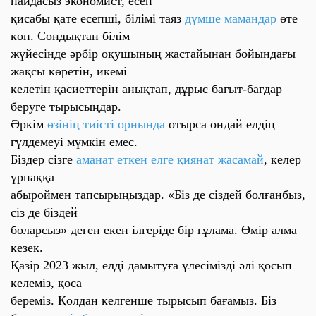
пайдасыз экономист, есеп
қисабы қате есепші, білімі таяз
дүмше мамандар
өте
көп. Сондықтан білім
жүйесінде әрбір оқушының жастайынан бойындағы
жақсы көретін, икемі
келетін қасиеттерін анықтап, дұрыс бағыт-бағдар
беруге тырысыңдар.
Әркім
өзінің тиісті орнында
отырса ондай елдің
гүлдемеуі мүмкін емес.
Біздер сізге
аманат еткен елге қиянат жасамай
, келер
ұрпаққа
абыроймен тапсырыңыздар. «
Біз де сіздей болғанбыз,
сіз де біздей
боларсыз»
деген екен ілгеріде бір ғұлама. Өмір алма
кезек.
Қазір 2023 жыл, елді дамытуға үлесімізді әлі қосып
келеміз, қоса
береміз. Қолдан келгенше тырысып бағамыз. Біз