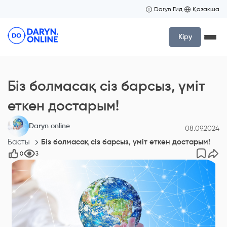
Daryn Гид
Қазақша
Кіру
Біз болмасақ сіз барсыз, үміт
еткен достарым!
Daryn online
08.09.2024
Басты
Біз болмасақ сіз барсыз, үміт еткен достарым!
0
3