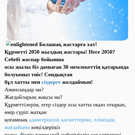
Болашақ жастарға хат!
Құрметті 2050 жылдың жастары! Неге 2050?
Себебі жоспар бойынша
осы жылы біз дамыған 30 мемлекеттің қатарында
болуымыз тиіс! Сондықтан
бұл хатты мен
сіздерге
жолдаймын!
Амансыңдар ма?
Жағдайларың жақсы ма?
Құрметтілерім, егер сіздер осы хатты оқып отырып,
өмір сүріп жатқан
қоғамның
адамгершілік қасиеттеріне, еліміздің
жағдайына
көңілдеріңіз
толса, біздің тамшыдай еңбегіміздің зая кетпегені.