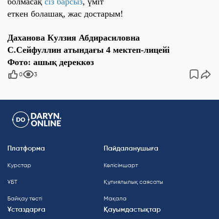
болмасақ
сіз барсыз
, үміт
еткен болашақ, жас достарым!
Даханова Кулзия Абдирасиловна
С.Сейфуллин атындағы 4 мектеп-лицейі
Фото: ашық дереккөз
0
3
Платформа
Пайдаланушыға
Курстар
Келісімшарт
ҰБТ
Құпиялылық саясаты
Байқау тесті
Мақала
Ұстаздарға
Қауымдастықтар