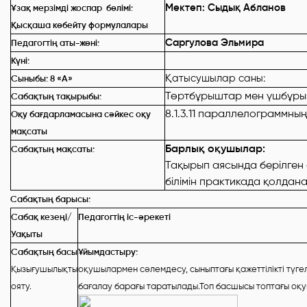
Мектеп:
Сыдық Абланов
Ұзақ мерзімді жоспар бөлімі:
Қысқаша көбейту формулалары
Саргулова Эльмира
Педагогтің аты-жөні:
Күні:
Қатысушылар саны: Қа
Сыныбы: 8
«А»
Төртбұрыштар мен үшбұр
Сабақтың тақырыбы:
8.1.3.11 параллелограммн
Оқу бағдарламасына сәйкес оқу
мақсаты
Барлық оқушылар:
Сабақтың мақсаты:
Тақырып аясында берілген 
білімін практикада қолдан
Сабақтың барысы:
Сабақ кезеңі/
Педагогтің іс-әрекеті
Уақыты
Сабақтың басы
Ұйымдастыру:
Қызығушылықты
оқушылармен сәлемдесу, сыныптағы қажеттілікті түгел
ояту.
бағалау барағы таратылады.Топ басшысы топтағы оқ