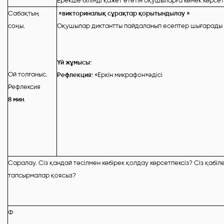
Ерекше білімді қажет ететін оқушыларға көмек көрсет
Сабақтың
«
викториналық сұрақтар қорытындылау
»
соңы.
Оқушылар диктантты пайдаланып есептер шығарады
Үй жұмысы:
Ой толғаныс.
Рефлекция:
«
Еркін микрафон
»әдісі
Рефлексия
8 мин.
Саралау. Сіз қандай тәсілмен көбірек қолдау көрсетпексіз? Сіз қаб
тапсырмалар қоясыз?
Ф