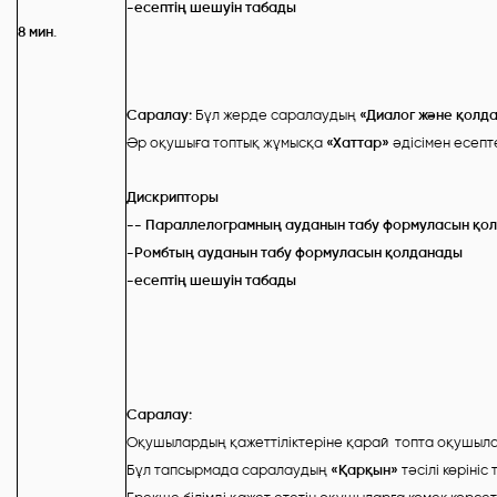
-есептің шешуін табады
8 мин.
Саралау:
Бұл жерде саралаудың
«Диалог және қолд
Әр оқушыға топтық жұмысқа
«
Хаттар
»
әдісімен есеп
Дискрипторы
-- Параллелограмның ауданын табу формуласын қо
-Ромбтың ауданын табу формуласын қолданады
-есептің шешуін табады
Саралау:
Оқушылардың қажеттіліктеріне қарай топта оқушылар
Бұл тапсырмада саралаудың
«
Қарқын
»
тәсілі көрініс