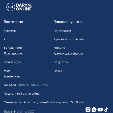
Платформа
Пайдаланушыға
Курстар
Келісімшарт
ҰБТ
Құпиялылық саясаты
Байқау тесті
Мақала
Ұстаздарға
Қауымдастықтар
Олимпиада
Біз туралы
Free
Көмек
Байланыс
Телефон нөмірі: +7 778 258 07 17
Пошта:
info@daryn.online
Мекен-жайы: Алматы қ, Бөгенбай батыр көш, 150, 8 қаб
Bugin Holding LCC