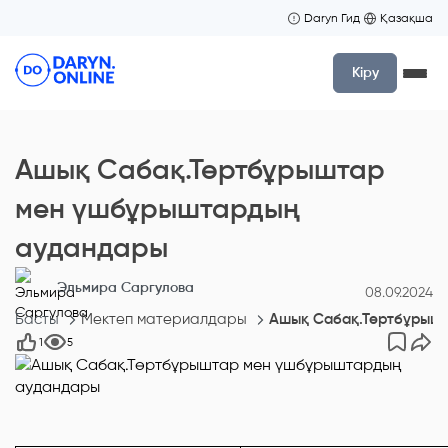
Daryn Гид
Қазақша
Кіру
Ашық Сабақ.Төртбұрыштар
мен үшбұрыштардың
аудандары
Эльмира Саргулова
08.09.2024
Басты
Мектеп материалдары
Ашық Сабақ.Төртбұрыш
1
5