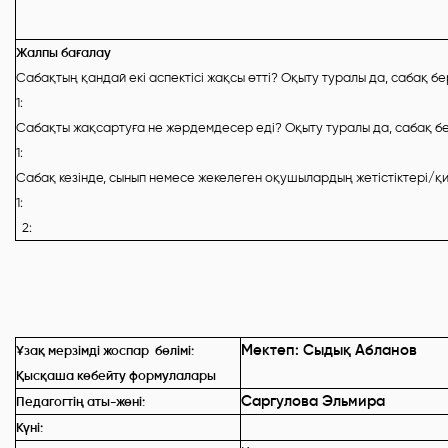
Жалпы бағалау
Сабақтың қандай екі аспектісі жақсы өтті?
Оқыту туралы да, сабақ бе
1:
Сабақты жақсартуға не жәрдемдесер еді? Оқыту туралы да, сабақ б
1:
Сабақ кезінде, сынып немесе жекелеген оқушылардың жетістіктері/
1:
2:
Мектеп:
Сыдық Абланов
Ұзақ мерзімді жоспар бөлімі:
Қысқаша көбейту формулалары
Саргулова Эльмира
Педагогтің аты-жөні:
Күні: