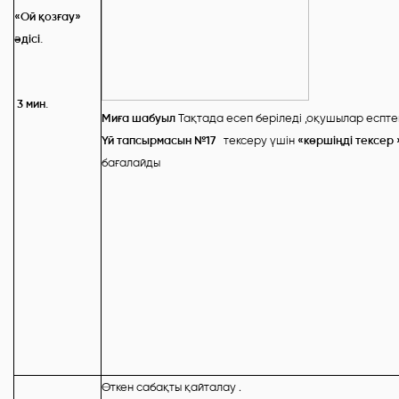
«Ой қозғау»
әдісі.
3 мин.
Миға шабуыл
Тақтада есеп беріледі ,оқушылар еспт
Үй тапсырмасын №17
тексеру үшін
«көршіңді тексер 
бағалайды
Өткен сабақты қайталау .