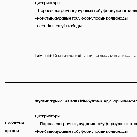
Дискрипторы
- Параллелограмның ауданын табу формуласын қол
-Ромбтың ауданын табу формуласын қолданады
-есептің шешуін табады
Тиімділігі:
Оқылым мен айтылым дағдысы қалыптасады.
Жұптық жұмыс : «Кітап білім бұлағы»
әдісі арқылы есе
Дискрипторы
Сабақтың
-- Параллелограмның ауданын табу формуласын қо
ортасы
-Ромбтың ауданын табу формуласын қолданады