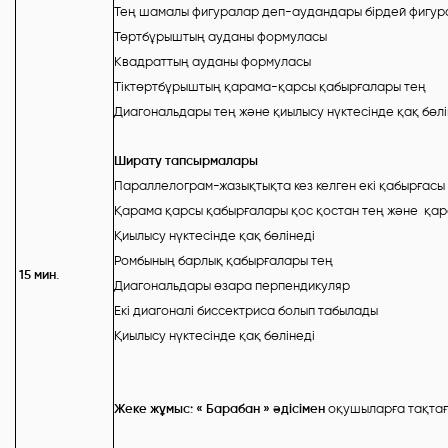
Тең шамалы фигуралар деп-аудандары бірдей фигур
Төртбұрыштың ауданы формуласы
Квадраттың ауданы формуласы
Тіктөртбұрыштың қарама-қарсы қабырғалары тең
Диагональдары тең және қиылысу нүктесінде қақ бөлі
Ширату тапсырмалары
Параллелограм-жазықтықта кез келген екі қабырғасы
Қарама қарсы қабырғалары қос қостан тең және қа
Қиылысу нүктесінде қақ бөлінеді
Ромбының барлық қабырғалары тең
15 мин.
Диагональдары өзара перпендикуляр
Екі диагоналі биссектриса болып табылады
Қиылысу нүктесінде қақ бөлінеді
Жеке жұмыс: « Барабан » әдісімен
оқушыларға тақтағ