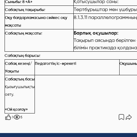
Қатысушылар саны: Қа
Сыныбы: 8
«А»
Төртбұрыштар мен үшбұр
Сабақтың тақырыбы:
8.1.3.11 параллелограммн
Оқу бағдарламасына сәйкес оқу
мақсаты
Барлық оқушылар:
Сабақтың мақсаты:
Тақырып аясында берілген 
білімін практикада қолдан
Сабақтың барысы:
Сабақ кезеңі/
Педагогтің іс-әрекеті
Оқушының
Уақыты
Сабақтың басы
Қызығушылықты
ояту.
«Ой қозғау»
1
5