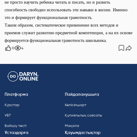
не просто научить ребенка читать и писать, но и развить
способность свободно использовать эти навыки в жизни. Именно
это и формирует функциональная грамотность.
Таким образом, систематическое применение всех методов и
приемов служит развитию предметной компетенции, а на их основе
формируется функциональная грамотность школьника.
0
4
Платформа
Пайдаланушыға
Курстар
Келісімшарт
ҰБТ
Құпиялылық саясаты
Байқау тесті
Мақала
Ұстаздарға
Қауымдастықтар