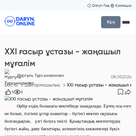
Daryn Гид
Қазақша
Кіру
XXI ғасыр ұстазы - жаңашыл
мұғалім
Нургуль Турсынханова
08.09.2024
Басты
Шығармашылық
XXI ғасыр ұстазы - жаңашыл мұ
5
5
Әрбір елдің болашағы мектебінде шыңдалады. Ертең осы елге
ие болып, тізгінін ұстар азаматтар – бүгінгі мектеп оқушысы
болғандықтан, үлгі болуға тиісті. Қазақстандық мектептердің
бүгінгі жайы, даму бағыттары, келешегінің көкжиектері бүкіл