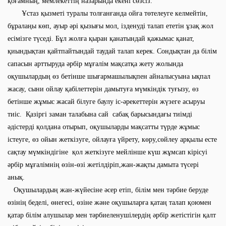
қоғамның, мемлекеттің назарында екені сөзсіз.
Ұстаз қызметі туралы толғанғанда ойға төтелеуге келмейтін,
бұралаңы көп, ауыр әрі қызығы мол, ізденуді талап ететін ұзақ жол
есімізге түседі. Бұл жолға қыран қанатындай қажымас қанат,
қиындықтан қайтпайтындай таудай талап керек. Сондықтан да білім
сапасын арттыруда әрбір мұғалім мақсатқа жету жолында
оқушылардың өз бетінше шығармашылықпен айналысуына ықпал
жасау, сыни ойлау қабілеттерін дамытуға мүмкіндік туғызу, өз
бетінше жұмыс жасай білуге баулу іс-әрекеттерін жүзеге асыруы
тиіс. Қазіргі заман талабына сай
сабақ барысындағы тиімді
әдiстерді
қолдана отырып, оқушыларды мақсатты түрде жұмыс
iстеуге, өз ойын жеткiзуге, ойлауға үйрету, көру,сөйлеу арқылы есте
сақтау мүмкіндігіне қол жеткізуге мейлінше күш жұмсап кірісуі
әрбір мұғалімнің өзін-өзі жетілдіріп,жан-жақты дамыта түсері
анық.
Оқушылардың жан-жүйесіне әсер етіп, білім мен тәрбие беруде
өзінің беделі, өнегесі, өзіне және оқушыларға қатаң талап қоюмен
қатар білім алушылар мен тәрбиеленушілердің әрбір жетістігін қалт