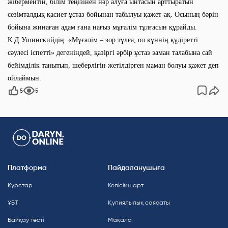
жібермейтін, білім теңізінен нәр алуға ынтасын арттыратын
сезімталдық қасиет ұстаз бойынан табылуы қажет-ақ. Осының бәрін
бойына жинаған адам ғана нағыз мұғалім тұлғасын құрайды.
К.Д.Ушинскийдің «Мұғалім – зор тұлға, ол күннің құдіретті
сәулесі іспетті» дегеніндей, қазіргі әрбір ұстаз заман талабына сай
бейімділік танытып, шеберлігін жетілдірген маман болуы қажет деп
ойлаймын.
5
5
Платформа
Пайдаланушыға
Курстар
Келісімшарт
ҰБТ
Құпиялылық саясаты
Байқау тесті
Мақала