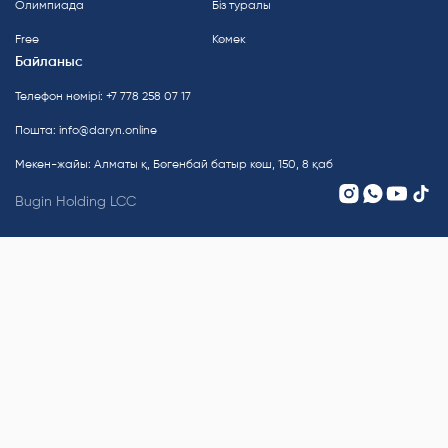
Олимпиада
Біз туралы
Free
Көмек
Байланыс
Телефон нөмірі: +7 778 258 07 17
Пошта:
info@daryn.online
Мекен-жайы: Алматы қ, Бөгенбай батыр көш, 150, 8 қаб
Bugin Holding LCC