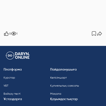
0
1
Платформа
Пайдаланушыға
Курстар
Келісімшарт
ҰБТ
Құпиялылық саясаты
Байқау тесті
Мақала
Ұстаздарға
Қауымдастықтар