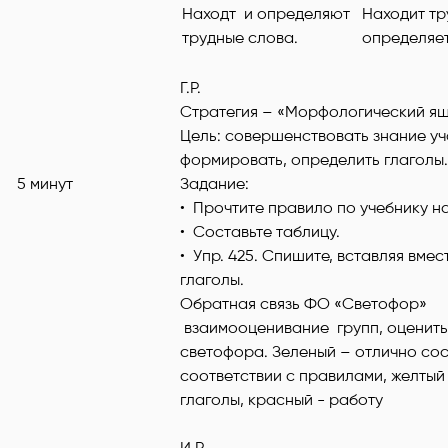
Находт и определяют
Находит тр
трудные слова.
определяет
Г.Р.
Стратегия – «Морфологический ящ
Цель: совершенствовать знание у
формировать, определить глаголы.
5 минут
Задание:
• Прочтите правило по учебнику на 
• Составьте таблицу.
• Упр. 425. Спишите, вставляя вме
глаголы.
Обратная связь ФО «Светофор»
взаимооценивание групп, оценить
светофора. Зеленый – отлично сос
соответствии с правилами, желты
глаголы, красный - работу
И.Р.