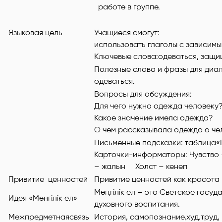
работе в группе.
Языковая цель
Учащиеся смогут:
использовать глаголы с зависим
Ключевые слова:одеваться, защищ
Полезные слова и фразы для диал
одеваться.
Вопросы для обсуждения:
Для чего нужна одежда человеку
Какое значение имела одежда?
О чем рассказывала одежда о че
Письменные подсказки: таблица«
Карточки-информаторы: Чу
– жалын Холст – кенеп
Привитие ценностей
Привитие ценностей как красота 
Мәңгілік ел – это Светское госу
Идея «Мәнгілік ел»
духовного воспитания.
Межпредметнаясвязь
История, самопознание,худ.труд,