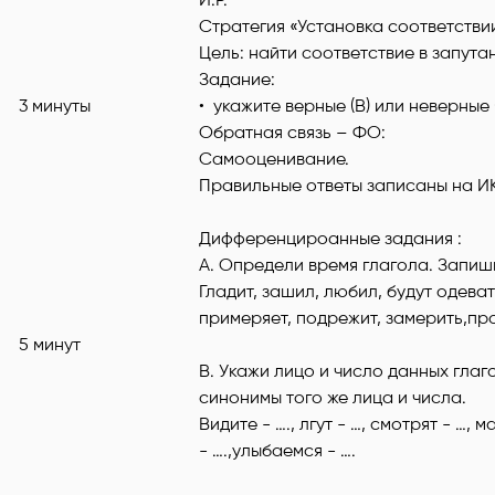
Стратегия «Установка соответстви
Цель: найти соответствие в запут
Задание:
3 минуты
• укажите верные (В) или неверные 
Обратная связь – ФО:
Самооценивание.
Правильные ответы записаны на ИК
Дифференцироанные задания :
А. Определи время глагола. Запиши
Гладит, зашил, любил, будут одеват
примеряет, подрежит, замерить,пр
5 минут
В. Укажи лицо и число данных глаг
синонимы того же лица и числа.
Видите - …., лгут - …, смотрят - …, 
- ….,улыбаемся - ….