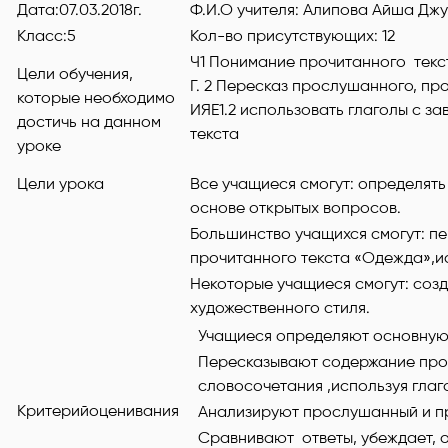
Дата:07.03.2018г.
Ф.И.О учителя: Алипова Айша Дж
Класс:5
Кол-во присутствующих: 12
Ч1 Понимание прочитанного текс
Цели обучения,
Г. 2 Пересказ прослушанного, пр
которые необходимо
ИЯЕ1.2 использовать глаголы с з
достичь на данном
текста
уроке
Цели урока
Все учащиеся смогут: определят
основе открытых вопросов.
Большинство учащихся смогут: п
прочитанного текста «Одежда»,и
Некоторые учащиеся смогут: созд
художественного стиля.
Учащиеся определяют основную 
Пересказывают содержание проч
словосочетания ,используя глаг
Критерийоценивания
Анализируют прослушанный и пр
Сравнивают ответы, убеждает, 