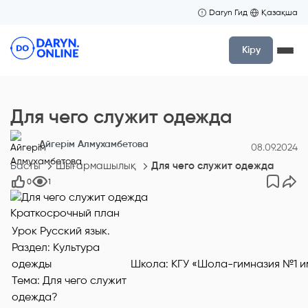
Daryn Гид
Қазақша
Кіру
Для чего служит одежда
Айгерiм Алмухамбетова
08.09.2024
Басты
Шығармашылық
Для чего служит одежда
0
1
Краткосрочный план
Урок Русский язык.
Раздел: Культура
одежды
Школа: КГУ «Шола-гимназия №1 и
Тема: Для чего служит
одежда?