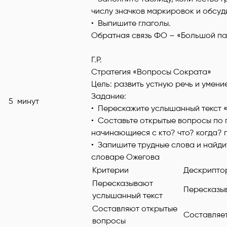
числу значков маркировок и обсуди
• Выпишите глаголы.
Обратная связь ФО – «Большой п
Г.Р.
Стратегия «Вопросы Сократа»
Цель: развить устную речь и умени
Задание:
5 минут
• Перескажите услышанный текст 
• Составьте открытые вопросы по
начинающиеся с кто? что? когда? 
• Запишите трудные слова и найди
словаре Ожегова
Критерии
Дескрипт
Пересказывают
Пересказы
услышанный текст
Составляют открытые
Составляе
вопросы