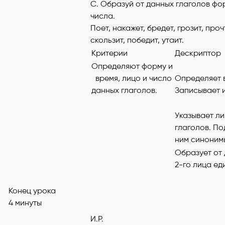
С. Образуй от данных глаголов фо
числа.
Поет, накажет, бредет, грозит, проч
скользит, победит, утаит.
Критерии ​
Дескриптор
Определяют форму и
время, лицо и число
Определяет 
данных глаголов.
Записывает и
Указывает ли
глаголов. По
ним синонимы
Образует от
2-го лица ед
Конец урока
4 минуты
И.Р.