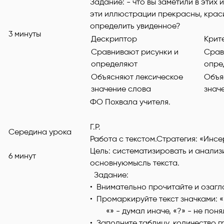
Задание: - что вы заметили в этих
эти иллюстрации прекрасны, крас
определить увиденное?
3 минуты
Дескриптор
Крит
Сравнивают рисунки и
Срав
определяют
опре
Объясняют лексическое
Объя
значение слова
знач
ФО Похвала учителя.
Г.Р.
Середина урока
Работа с текстом.Стратегия: «Инс
Цель: систематизировать и анали
6 минут
основнуюмыс
Задание:
• Внимательно прочитайте и озагла
• Промаркируйте текст значками:
«» - думал иначе, «?» - не поня
• Заполните таблицу, количество 