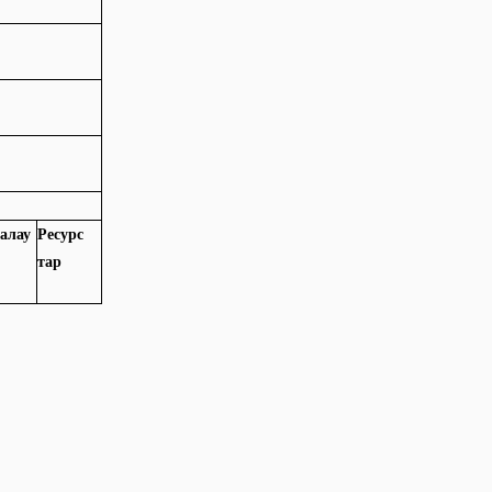
алау
Ресурс
тар