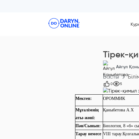
Кур
Тірек-қ
Айгүл Қан
Басты
Білі
0
5
Мектеп:
ОРОММИК
Мұғалімнің
Қаныбетова А.Х
аты-жөні:
Пән/Сынып:
Биология, 8 «б» с
Тарау немесе
VІII тарау.Қозғал