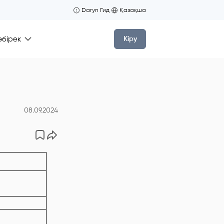
Daryn Гид
Қазақша
өбірек
Кіру
08.09.2024