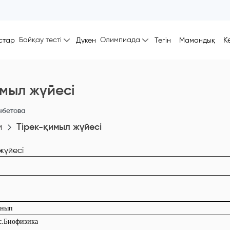
Байқау тесті
Олимпиада
К
стар
Дүкен
Тегін
Мамандық
имыл жүйесі
ыбетова
м
Тірек-қимыл жүйесі
ынып
ыс.Биофизика