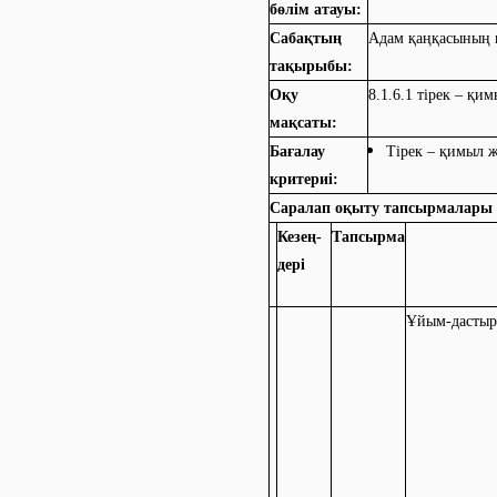
бөлім атауы:
Сабақтың
Адам қаңқасының қ
тақырыбы:
Оқу
8.1.6.1 тірек – қи
мақсаты:
Бағалау
Тірек – қимыл ж
критериі:
Саралап оқыту тапсырмалары
Кезең-
Тапсырма
дері
Ұйым-дастыр