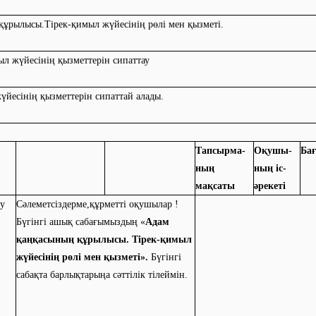
ұрылысы.Тірек-қимыл жүйесінің рөлі мен қызметі.
мыл жүйесінің қызметтерін сипаттау
үйесінің қызметтерін сипаттай алады.
Тапсырма-
Оқушы-
Бағ
ның
ның іс-
мақсаты
әрекеті
у
Сәлеметсіздерме,құрметті оқушылар !
Бүгінгі ашық сабағымыздың «
Адам
қаңқасының құрылысы. Тірек-қимыл
жүйесінің рөлі мен қызметі».
Бүгінгі
сабақта барлықтарыңа сәттілік тілеймін.