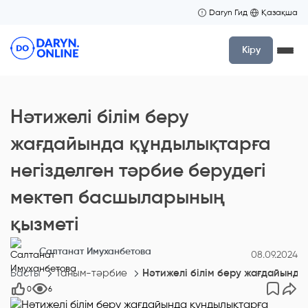
Daryn Гид
Қазақша
Кіру
Нәтижелі білім беру
жағдайында құндылықтарға
негізделген тәрбие берудегі
мектеп басшыларының
қызметі
Салтанат Имуханбетова
08.09.2024
Басты
Таным-тәрбие
Нәтижелі білім беру жағдайында
0
6