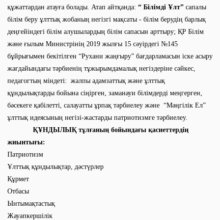
құжаттардан атауға болады. Атап айтқанда:
“ Білімді Ұлт”
сапалы
білім беру ұлттық жобаның негізгі мақсаты - білім берудің барлық
деңгейіндегі білім алушылардың білім сапасын арттыру; ҚР Білім
және ғылым Министрінің 2019 жылғы 15 сәуірдегі №145
бұйрығымен бекітілген “Рухани жаңғыру” бағдарламасын іске асыру
жағдайындағы тәрбиенің тұжырымдамалық негіздеріне сәйкес,
педагогтың міндеті: жалпы адамзаттық және ұлттық
құндылықтарды бойына сіңірген, заманауи білімдерді меңгерген,
бәсекеге қабілетті, салауатты ұрпақ тәрбиелеу және “Мәңгілік Ел”
ұлттық идеясының негізі-жастарды патриотизмге тәрбиелеу.
ҚҰНДЫЛЫҚ тұлғаның бойындағы қасиеттердің
жиынтығы:
Патриотизм
Ұлттық құндылықтар, дәстүрлер
Құрмет
Отбасы
Ынтымақтастық
Жауапкершілік