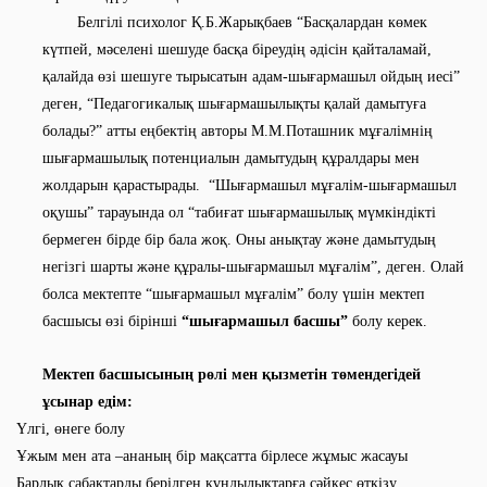
Белгілі психолог Қ.Б.Жарықбаев “Басқалардан көмек
күтпей, мәселені шешуде басқа біреудің әдісін қайталамай,
қалайда өзі шешуге тырысатын адам-шығармашыл ойдың иесі”
деген, “Педагогикалық шығармашылықты қалай дамытуға
болады?” атты еңбектің авторы М.М.Поташник мұғалімнің
шығармашылық потенциалын дамытудың құралдары мен
жолдарын қарастырады. “Шығармашыл мұғалім-шығармашыл
оқушы” тарауында ол “табиғат шығармашылық мүмкіндікті
бермеген бірде бір бала жоқ. Оны анықтау және дамытудың
негізгі шарты және құралы-шығармашыл мұғалім”, деген. Олай
болса мектепте “шығармашыл мұғалім” болу үшін мектеп
басшысы өзі бірінші
“шығармашыл басшы”
болу керек.
Мектеп басшысының рөлі мен қызметін төмендегідей
ұсынар едім:
Үлгі, өнеге болу
Ұжым мен ата –ананың бір мақсатта бірлесе жұмыс жасауы
Барлық сабақтарды берілген құндылықтарға сәйкес өткізу