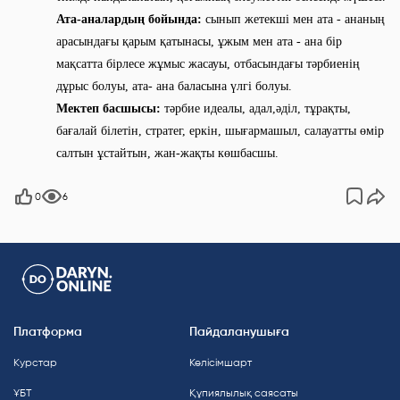
Ата-аналардың бойында:
сынып жетекші мен ата - ананың
арасындағы қарым қатынасы, ұжым мен ата - ана бір
мақсатта бірлесе жұмыс жасауы, отбасындағы тәрбиенің
дұрыс болуы, ата- ана баласына үлгі болуы.
Мектеп басшысы:
тәрбие идеалы, адал,әділ, тұрақты,
бағалай білетін, стратег, еркін, шығармашыл, салауатты өмір
салтын ұстайтын, жан-жақты көшбасшы.
0
6
Платформа
Пайдаланушыға
Курстар
Келісімшарт
ҰБТ
Құпиялылық саясаты