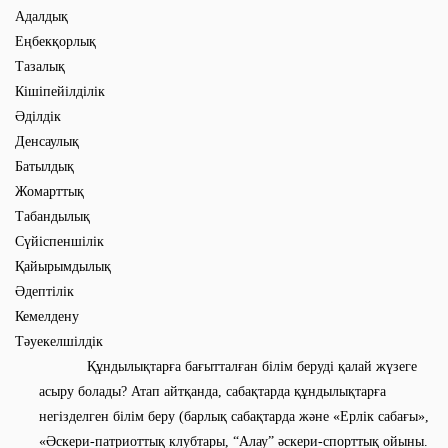
Адалдық
Еңбекқорлық
Тазалық
Кішіпейілділік
Әділдік
Денсаулық
Батылдық
Жомарттық
Табандылық
Сүйіспеншілік
Қайырымдылық
Әдептілік
Кемелдену
Тәуекелшілдік
Құндылықтарға бағытталған білім беруді қалай жүзеге
асыру болады? Атап айтқанда, сабақтарда құндылықтарға
негізделген білім беру (барлық сабақтарда және «Ерлік сабағы»,
«Әскери-патриоттық клубтары, “Алау” әскери-спорттық ойыны.