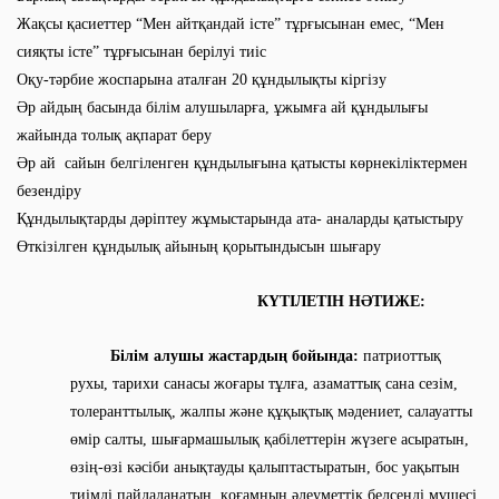
Жақсы қасиеттер “Мен айтқандай істе” тұрғысынан емес, “Мен
сияқты істе” тұрғысынан берілуі тиіс
Оқу-тәрбие жоспарына аталған 20 құндылықты кіргізу
Әр айдың басында білім алушыларға, ұжымға ай құндылығы
жайында толық ақпарат беру
Әр ай сайын белгіленген құндылығына қатысты көрнекіліктермен
безендіру
Құндылықтарды дәріптеу жұмыстарында ата- аналарды қатыстыру
Өткізілген құндылық айының қорытындысын шығару
КҮТІЛЕТІН НӘТИЖЕ:
Білім алушы жастардың бойында:
патриоттық
рухы, тарихи санасы жоғары тұлға, азаматтық сана сезім,
толеранттылық, жалпы және құқықтық мәдениет, салауатты
өмір салты, шығармашылық қабілеттерін жүзеге асыратын,
өзің-өзі кәсіби анықтауды қалыптастыратын, бос уақытын
тиімді пайдаланатын, қоғамның әлеуметтік белсенді мүшесі.