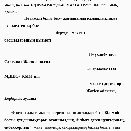
Нәтижелі білім беру жағдайында құндылықтарға
негізделген тәрбие
берудегі мектеп
басшыларының қызметі
Имуханбетова
Салтанат Жалқынқызы
«Сарыөзек ОМ
МДШО» КММ-нің
мектеп директоры
Жетісу облысы,
Кербұлақ ауданы
Өткен жылы тамыз конференциясының тақырыбы:
“Білімнің
басты құндылықтары: отаншылдық, білімге деген құштарлық,
еңбекқорлық”
және панельдік секциялардың басым бөлігі, атап