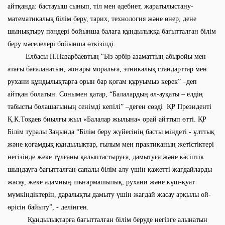
айтқанда: бастауыш сынып, тіл мен әдебиет, жаратылыстану-
математикалық білім беру, тарих, технология және өнер, дене
шынықтыру пәндері бойынша балаға құндылыққа бағытталған білім
беру мәселелері бойынша өткізілді.
Елбасы Н.Назарбаевтың “Біз әрбір азаматтың абыройы мен
атағы бағаланатын, жоғары моральға, этникалық стандарттар мен
рухани құндылықтарға орын бар қоғам құруымыз керек” –деп
айтқан болатын. Сонымен қатар, “Балалардың әл-ауқаты – елдің
табысты болашағының сенімді кепілі” –деген сөзді ҚР Президенті
Қ.К.Тоқаев биылғы жыл «Балалар жылына» орай айттып өтті. ҚР
Білім туралы Заңында “Білім беру жүйесінің басты міндеті - ұлттық
және қоғамдық құндылықтар, ғылым мен практиканың жетістіктері
негізінде жеке тұлғаны қалыптастыруға, дамытуға және кәсіптік
шыңдауға бағытталған сапалы білім алу үшін қажетті жағдайларды
жасау, жеке адамның шығармашылық, рухани және күш-қуат
мүмкіндіктерін, даралықты дамыту үшін жағдай жасау арқылы ой-
өрісін байыту”, - делінген.
Құндылықтарға бағытталған білім беруде негізге алынатын