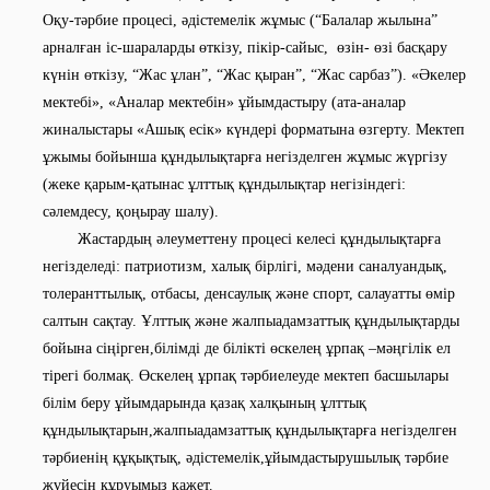
Оқу-тәрбие процесі, әдістемелік жұмыс (“Балалар жылына”
арналған іс-шараларды өткізу, пікір-сайыс, өзін- өзі басқару
күнін өткізу, “Жас ұлан”, “Жас қыран”, “Жас сарбаз”). «Әкелер
мектебі», «Аналар мектебін» ұйымдастыру (ата-аналар
жиналыстары «Ашық есік» күндері форматына өзгерту. Мектеп
ұжымы бойынша құндылықтарға негізделген жұмыс жүргізу
(жеке қарым-қатынас ұлттық құндылықтар негізіндегі:
сәлемдесу, қоңырау шалу).
Жастардың әлеуметтену процесі келесі құндылықтарға
негізделеді: патриотизм, халық бірлігі, мәдени саналуандық,
толеранттылық, отбасы, денсаулық және спорт, салауатты өмір
салтын сақтау. Ұлттық және жалпыадамзаттық құндылықтарды
бойына сіңірген,білімді де білікті өскелең ұрпақ –мәңгілік ел
тірегі болмақ. Өскелең ұрпақ тәрбиелеуде мектеп басшылары
білім беру ұйымдарында қазақ халқының ұлттық
құндылықтарын,жалпыадамзаттық құндылықтарға негізделген
тәрбиенің құқықтық, әдістемелік,ұйымдастырушылық тәрбие
жүйесін құруымыз қажет.