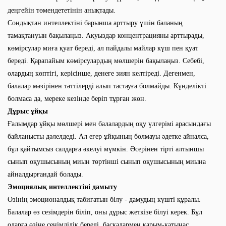
деңгейін төмендететінін анықтады.
Сондықтан интеллектіні барынша арттыру үшін баланың
тамақтануын бақылаңыз. Ақуыздар концентрацияны арттырады,
көмірсулар миға қуат береді, ал пайдалы майлар күш пен қуат
береді. Қарапайым көмірсулардың мөлшерін бақылаңыз. Себебі,
олардың көптігі, керісінше, денеге зиян келтіреді. Дегенмен,
балалар мәзірінен тәттілерді алып тастауға болмайды. Күнделікті
болмаса да, мереке кезінде беріп тұрған жөн.
Дұрыс ұйқы
Ғалымдар ұйқы мөлшері мен балалардың оқу үлгерімі арасындағы
байланысты дәлелдеді. Ал егер ұйқының болмауы әдетке айналса,
бұл қайтымсыз салдарға әкелуі мүмкін. Әсерінен тірті алтыншы
сынып оқушысының миын төртінші сынып оқушысының миына
айналдырғандай болады.
Эмоциялық интеллектіні дамыту
Өзінің эмоционалдық табиғатын білу - дамудың күшті құралы.
Балалар өз сезімдерін біліп, оны дұрыс жеткізе білуі керек. Бұл
оларға өзіне сенімділік береді, басқалармен қарым-қатынас