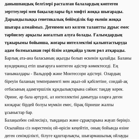
данышпандық белгілері расталған балалардың көптеген
зерттеулері мен бақылаулары бұл мифті жоққа шығарады.
Дарындылыққа генетикалық бейімділік бар екенін жоққа
шығара алмаймыз. Дегенмен кез келген талантты дұрыс емес
тәрбиелеу арқылы жоғалтып алуға болады. Ғалымдардың
тұжырымы бойынша, жоғары интеллектіні қалыптастыруда
адам болмысынан гөрі білім әлдеқайда үлкен рөл атқарады.
Барлық ата-ана баласының ақылды болып өскенін қалайды. Баланы
вундеркинд етіп шығаруға көптеген әдістер көмектеседі. Ең
танымалдары - Вальдорф және Монтессори әдістері. Олардың
біреуін баланың темпераменті мен ақыл-ой қабілетіне, сондай-ақ
отбасының адамгершілік құндылықтарына сәйкес таңдау керек.
Әрине, әр бала әртүрлі, ал интеллектіні дамытуда оларға деген
көзқарас бірдей болуы мүмкін емес, бірақ бірнеше жалпы
ұсыныстар бар.
Балаңызбен сөйлесіңіз, тыңдаңыз және сұрақтарына жауап беріңіз.
Осылайша сіз нәрестенің ой-өрісін кеңейтіп, оның бойында өзіне
деген сенімділікті, білуге ​​құштарлықты, шығармашылық ойлауды