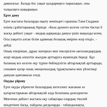
дамытасыз. Балада бос уақыт қалдырмауға тырысыңыз, оны
талқылауға шақырыңыз.
Ерте даму
Ерте жастағы балаларды оқыту жөніндегі сарапшы Таня Сиддики
өзінің сұхбаттарының бірінде: «Бала дүниеге келген сәттен бастап 6
жасқа дейінгі уақыт - мидың қарқынды дамуы үшін маңызды кезең.
Осы уақытта алған білім адамның болашақ өміріне әсер етеді», -
дейді.
Оның пікірінше, дұрыс материал мен тексерілген ынталандырудың
әсері мидың әлеуетін жылдам арттыруға мүмкіндік береді. Бұл
баланың кез келген оқу түріне бейімділігін айтарлықтай арттырады,
сонымен қатар оның эмоционалдық тұрақтылығы мен үйлесімді
дамуын қамтамасыз етеді.
Оқуды үйрену
Ерте оқуды үйренген балалардың интеллект жағынан өз
қатарластарынан айтарлықтай алда болатыны дәлелденген.
Мектепке дейінгі жастағы оқу сабақтары олардың тікелей
міндетінен басқа, пайдалы дағдыларды - табандылықты,