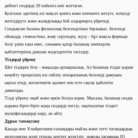
дейінгі сөздерді 20 пайызға көп жаттаған.
Қозғалыс әдетінің өзі мақсат қоюға және нәтижеге жетуге, өзіңізді
жетілдіруге және жалқаулыққа бой алдырмауға үйретеді.
Сондықтан баланы физикалық белсенділікке баулыңыз. Белсенді
ойындар, гимнастика, жаяу серуендеу, жүзу - бұл жақсы формада
болу үшін ғана емес, сонымен қатар баланың зияткерлік
қабілеттерінің дамуын жеделдететін тәсілдер.
Тілдерді үйрену
Шет тілдерін білу - маңызды артықшылық. Ал баланың тілдік қорын
кеңейту процесінің өзі сөйлеу аппаратының белсенді дамуына
ықпал етеді, когнитивтік қызмет пен есте сақтау қабілетін
дамытады.
Тілді үйрену оңай және еркін болуы керек. Мысалы, баланың сөздік
қорына бірте-бірте жаңа сөздерді енгізу, оқытылатын тілдегі
мультфильмдерді көру, ән айту.
Дұрыс тамақтану
Канада мен Ұлыбритания ғалымдары майлы және тәтті тағамдардың
интеллектке әсері туралы зерттеу жүргізіп, зиянды тағамның IQ