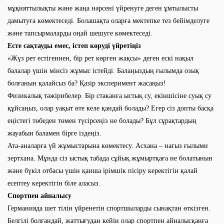
мұқияттылықты және жаңа нәрсені үйренуге деген ұмтылысты
дамытуға көмектеседі. Болашақта оларға мектепке тез бейімделуге
және тапсырмаларды оңай шешуге көмектеседі.
Есте сақтауды емес, істеп көруді үйретіңіз
«Жүз рет естігеннен, бір рет көрген жақсы» деген ескі нақыл
балалар үшін мінсіз жұмыс істейді. Балаңыздың ғылымда озық
болғанын қалайсыз ба? Қазір эксперимент жасаңыз!
Физикалық тәжірибелер. Бір стаканға ыстық су, екіншісіне суық су
құйсаңыз, олар уақыт өте келе қандай болады? Егер сіз допты басқа
еңістегі төбеден төмен түсірсеңіз не болады? Бұл сұрақтардың
жауабын баламен бірге іздеңіз.
Ата-аналарға үй жұмыстарына көмектесу. Асхана – нағыз ғылыми
зертхана. Мұнда сіз ыстық табада сұйық жұмыртқаға не болатынын
және бүкіл отбасы үшін қанша ірімшік пісіру керектігін қалай
есептеу керектігін біле аласыз.
Спортпен айналысу
Германияда шет тілін үйренетін спортшыларды сынақтан өткізген.
Белгілі болғандай, жаттығудан кейін олар спортпен айналысқанға