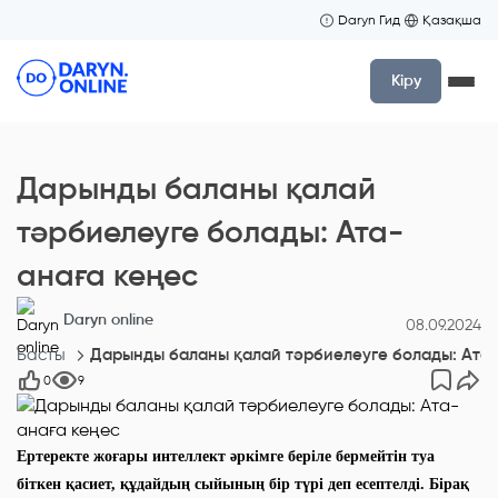
Daryn Гид
Қазақша
Кіру
Дарынды баланы қалай
тәрбиелеуге болады: Ата-
анаға кеңес
Daryn online
08.09.2024
Басты
Дарынды баланы қалай тәрбиелеуге болады: Ата-
0
9
Ертеректе жоғары интеллект әркімге беріле бермейтін туа
біткен қасиет, құдайдың сыйының бір түрі деп есептелді. Бірақ