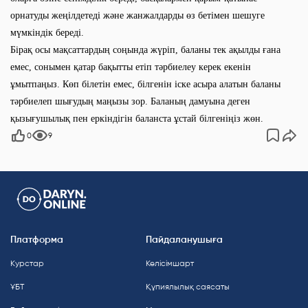
орнатуды жеңілдетеді және жанжалдарды өз бетімен шешуге
мүмкіндік береді.
Бірақ осы мақсаттардың соңында жүріп, баланы тек ақылды ғана
емес, сонымен қатар бақытты етіп тәрбиелеу керек екенін
ұмытпаңыз. Көп білетін емес, білгенін іске асыра алатын баланы
тәрбиелеп шығудың маңызы зор. Баланың дамуына деген
қызығушылық пен еркіндігін баланста ұстай білгеніңіз жөн.
0
9
Платформа
Пайдаланушыға
Курстар
Келісімшарт
ҰБТ
Құпиялылық саясаты