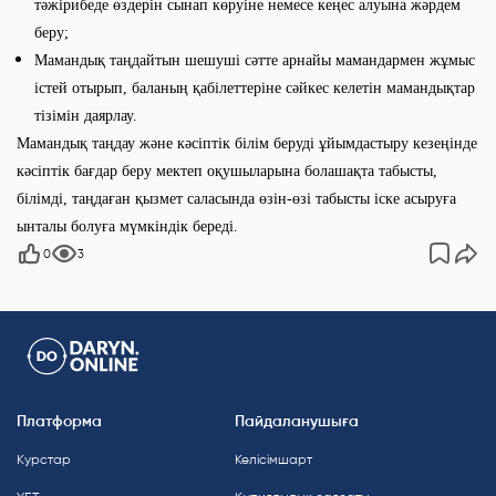
тәжірибеде өздерін сынап көруіне немесе кеңес алуына жәрдем
беру;
Мамандық таңдайтын шешуші сәтте арнайы мамандармен жұмыс
істей отырып, баланың қабілеттеріне сәйкес келетін мамандықтар
тізімін даярлау.
Мамандық таңдау және кәсіптік білім беруді ұйымдастыру кезеңінде
кәсіптік бағдар беру мектеп оқушыларына болашақта табысты,
білімді, таңдаған қызмет саласында өзін-өзі табысты іске асыруға
ынталы болуға мүмкіндік береді.
0
3
Платформа
Пайдаланушыға
Курстар
Келісімшарт