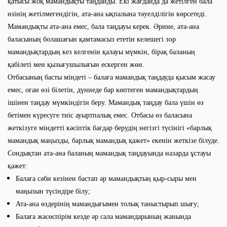
қатысы жоқ мамандықты таңдайды. Екі жағдайда да жетілген бала
өзінің жетілмегендігін, ата-ана ықпалына тәуелділігін көрсетеді.
Мамандықты ата-ана емес, бала таңдауы керек. Әрине, ата-ана
баласының болашағын қамтамасыз ететін келешегі зор
мамандықтардың кез келгенін қалауы мүмкін, бірақ баланың
қабілеті мен қызығушылығын ескерген жөн.
Отбасының басты міндеті – балаға мамандық таңдауда қысым жасау
емес, оған өзі білетін, дүниеде бар көптеген мамандықтардың
ішінен таңдау мүмкіндігін беру. Мамандық таңдау бала үшін өз
бетімен күресуге тиіс ауыртпалық емес. Отбасы өз баласына
жеткізуге міндетті кәсіптік бағдар берудің негізгі түсінігі «барлық
мамандық маңызды, барлық мамандық қажет» екенін жеткізе білуде.
Сондықтан ата-ана баланың мамандық таңдауында назарда ұстауы
қажет:
Балаға сәби кезінен бастап әр мамандықтың қыр-сыры мен
маңызын түсіндіре білу;
Ата-ана өздерінің мамандығымен толық таныстырып шығу;
Балаға жасөспірім кезде әр сала мамандарының жанында