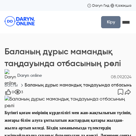
Daryn Гид
Қазақша
Кіру
Баланың дұрыс мамандық
таңдауында отбасының рөлі
Daryn online
08.09.2024
Басты
Баланың дұрыс мамандық таңдауында отбасының 
0
3
Бүгінгі қоғам өмірінің күрделілігі мен жан-жақтылығын түсініп,
жоғары білім алуға ұмтылатын жастардың қатары жылдан-
жылға артып келеді. Біздің заманымызда түлектердің
кәсіпқойлығына сұраныс бұрынғыдан да өзекті. Дегенмен соңғы