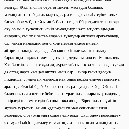
сәйкес келмейтін белгілі бір мамандықты таңдау мәселесімен
кезігеді. Жалпы білім беретін мектеп жастарды болашақ
мамандығының барлық қыр-сырлары мен ерекшеліктеріне толық
бағыттай алмайды. Осыған байланысты, кейбір студенттер жоғары
оқу орнына түскеннен кейін мамандықты қате таңдағандықтан
өздерінің кәсіптік бастамаларына түзетулер енгізуге әрекеттенеді,
бұл нақты мамандық пен студенттердің өздері күтетін
айырмашылықта көрінеді. Ал көпшілігінде кәсіптік оқыту
барысында таңдаған мамандығының дұрыстығына сенімі нығаяды.
Кәсіби өзін-өзі анықтауда да, дұрыс отбасылық қатынастарды құруда
да ортақ нәрсе көп деп айтуға негіз бар. Кейбір ғалымдардың
пікірінше, студенттің жанұясы мен оның кәсіби өзін-өзі анықтауы
арасында белгілі бір байланыс пен өзара тәуелділік бар. Өйткені
балалар саналы немесе бейсаналы түрде ата-аналарының, олардың
пікірлері мен үміттерін басшылыққа алады. Біреу ата-ана үмітін
ақтауға тырысып, өзінің қадір-қасиеті мен сүйіспеншілігін
дәлелдесе, біреу жай ғана оларға еліктейді. Енді біреуі керісінше -
өз тәуелсіздігін дәлелдеу мақсатында ата-анасының мамандығына