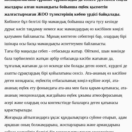
жылдары алған мамандығы бойынша еңбек қызметін
жалғастырмаған ЖОО түлектерінің көбею үрдісі байқалады.
Көбінесе бұл белгілі бір мамандық бойынша оқуға түсу кезінде
дұрыс кәсіп таңдамау немесе жас мамандардың өз кәсібінен көңілі
қалуымен байланысты. Мұның көптеген себептері бар, олардың бірі
ішінара осы басқа мамандықты әспеттеумен байланысты.
Тағы бір маңызды себеп - отбасында жатыр. Өйткені, шын мәнінде
бала тәрбиеленіп жатқан әрбір отбасында кәсіби жағынан да,
тұлғалық жағынан да ол өскенде кім болады деген өзекті, күрделі де
азапты сұрақтардың бірі қойылатыны сөзсіз. Ата-ананың өз кәсібіне
деген көзқарасы, еңбектің отбасылының көңіл-күйіне әсері, ата-
ананың еңбек ету фонындағы ата-ана мен бала қарым-қатынасы, ата-
ананың эмоционалдық жағдайына еңбек ұжымы атмосферасының
әсері және олардың осы контекстінде балаларға деген қатынасы
қарастырылады.
Жоғарыда айтылғандарға ұқсас құндылықтарға сүйене отырып, адам
әрқашан оның болжамдарына, жоспарларына және армандарына