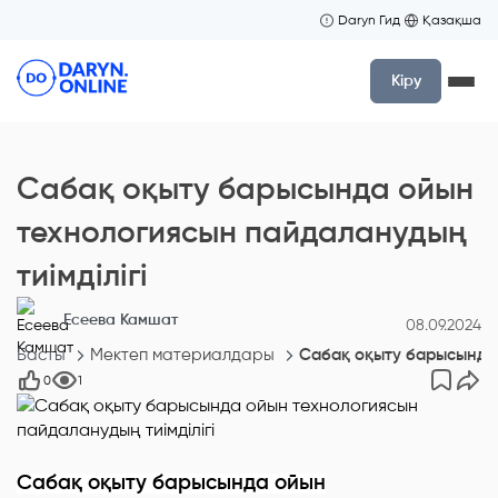
Daryn Гид
Қазақша
Кіру
Сабақ оқыту барысында ойын
технологиясын пайдаланудың
тиімділігі
Есеева Камшат
08.09.2024
Басты
Мектеп материалдары
Сабақ оқыту барысында 
0
1
Сабақ оқыту барысында ойын