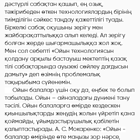
дәстүрлі сабақтан қашып, ең озық,
тәжірибеден өткен технологиялардың бірінің
тиімділігін сәйкес таңдау қажеттілігі туады.
Біркелкі сабақ оқушыны зерігу мен
жайбарақаттылыққа алып келеді. Ал зерігу
болған жерде шығармашылыққа жол жоқ.
Мен сол себепті «Ойын технологиясын
қолдану арқылы бастауыш мектептің қазақ
тілі сабақтарында ауызекі сөйлеу дағдысын
дамыту» деп өзімнің проблемалық
тақырыбыма сүйенемін.
Ойын балалар үшін оқу да, еңбек те болып
табылады. Ойын – айналадағы дүниені тану
тәсілі. Ойын балаларға өмірде кездескен
қиыншылықтарды жеңудің жолын үйретіп қана
қоймайды, ұйымдастырушылық қабілетін
қалыптастырады. А. С. Мокаренко: «Ойын -
балалар өмірінде өте маңызы зор нәрсе,