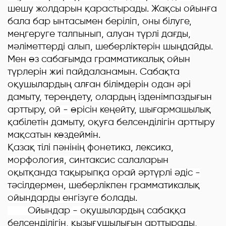
шешу жолдарын қарастырады. Жақсы ойынға
бала бар ынтасымен беріліп, оны білуге,
меңгеруге талпынып, алуан түрлі дағды,
мәліметтерді алып, шеберліктерін шыңдайды.
Мен өз сабағымда грамматикалық ойын
түрлерін жиі пайдаланамын. Сабақта
оқушылардың алған білімдерін одан әрі
дамыту, тереңдету, олардың ізденімпаздығын
арттыру, ой - өрісін кеңейту, шығармашылық
қабілетін дамыту, оқуға белсенділігін арттыру
мақсатын көздеймін.
Қазақ тілі пәнінің фонетика, лексика,
морфология, синтаксис салаларын
оқытқанда тақырыпқа орай әртүрлі әдіс -
тәсілдермен, шеберлікпен грамматикалық
ойындарды енгізуге болады.
Ойындар - оқушылардың сабаққа
белсенділігін, қызығушылығын арттырады,