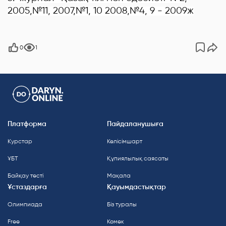
2005,№11, 2007,№1, 10 2008,№4, 9 - 2009ж
0
1
Платформа
Пайдаланушыға
Курстар
Келісімшарт
ҰБТ
Құпиялылық саясаты
Байқау тесті
Мақала
Ұстаздарға
Қауымдастықтар
Олимпиада
Біз туралы
Free
Көмек