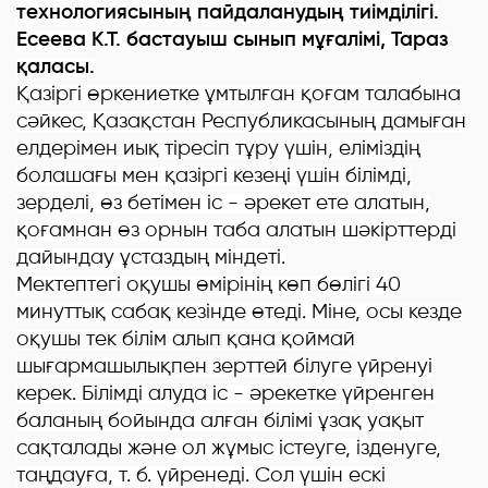
технологиясының пайдаланудың тиімділігі.
Есеева К.Т. бастауыш сынып мұғалімі, Тараз
қаласы.
Қазіргі өркениетке ұмтылған қоғам талабына
сәйкес, Қазақстан Республикасының дамыған
елдерімен иық тіресіп тұру үшін, еліміздің
болашағы мен қазіргі кезеңі үшін білімді,
зерделі, өз бетімен іс - әрекет ете алатын,
қоғамнан өз орнын таба алатын шәкірттерді
дайындау ұстаздың міндеті.
Мектептегі оқушы өмірінің көп бөлігі 40
минуттық сабақ кезінде өтеді. Міне, осы кезде
оқушы тек білім алып қана қоймай
шығармашылықпен зерттей білуге үйренуі
керек. Білімді алуда іс - әрекетке үйренген
баланың бойында алған білімі ұзақ уақыт
сақталады және ол жұмыс істеуге, ізденуге,
таңдауға, т. б. үйренеді. Сол үшін ескі