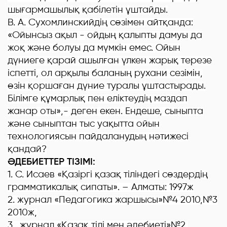
шығармашылық қабілетін ұштайды.
В. А. Сухомлинскийдің сөзімен айтқанда:
«Ойынсыз ақыл - ойдың қалыпты дамуы да
жоқ және болуы да мүмкін емес. Ойын
дүниеге қарай ашылған үлкен жарық терезе
іспетті, ол арқылы баланың рухани сезімін,
өзін қоршаған дүние туралы ұштастырады.
Білімге құмарлық пен еліктеудің маздап
жанар оты»,- деген екен. Ендеше, сыныпта
және сыныптан тыс уақытта ойын
технологиясын пайдаланудың нәтижесі
қандай?
ӘДЕБИЕТТЕР ТІЗІМІ:
1. С. Исаев «Қазіргі қазақ тіліндегі сөздердің
грамматикалық сипаты». – Алматы: 1997ж
2. журнал «Педагогика жаршысы»№4 2010,№3
2010ж,
3. журнал «Қазақ тілі мен әдебиеті»№2,