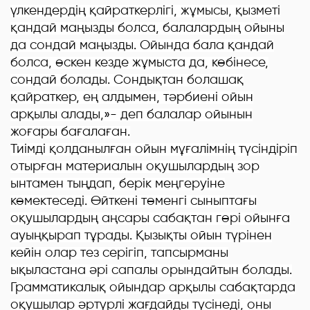
үлкендердің қайраткерлігі, жұмысы, қызметі
қандай маңызды болса, балалардың ойыны
да сондай маңызды. Ойында бала қандай
болса, өскен кезде жұмыста да, көбінесе,
сондай болады. Сондықтан болашақ
қайраткер, ең алдымен, тәрбиені ойын
арқылы алады,»- деп балалар ойынын
жоғары бағалаған.
Тиімді қолданылған ойын мұғалімнің түсіндіріп
отырған материалын оқушылардың зор
ынтамен тыңдап, берік меңгеруіне
көмектеседі. Өйткені төменгі сыныптағы
оқушылардың аңсары сабақтан гөрі ойынға
ауыңқырап тұрады. Қызықты ойын түрінен
кейін олар тез серігіп, тапсырманы
ықыластана әрі сапалы орындайтын болады.
Грамматикалық ойындар арқылы сабақтарда
оқушылар әртүрлі жағдайды түсінеді, оны